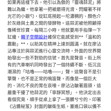
如果再這樣下去，他引以為傲的「靈魂蒜泥」將
難以為繼。他拿著一把被磨得光滑、閃耀著不祥
光芒的小銀勺，從缸底撈起一坨濃稠的、顏色介
於灰綠與土黃之間的發酵物。這蒜泥被他照顧得
像稀世珍寶，每隔三小時，他就要用手指彈一下
缸邊，
親子空間設計
確保它能感受到**「溫和的
震動」**，以助其在精神上達到圓滿。就在廖沾
沾專注於與蒜泥進行心靈交流時，外面的世界開
始發出一些不對勁的信號。首先是聲音。街上所
有的汽車喇叭同時發出了一個持續不斷、低沉且
潮濕的「咕嚕——咕嚕——」聲。這聲音不是引
擎聲，也不是正常的鳴笛聲，而像是一個巨大
的、消化不良的胃在哀嚎。廖沾沾皺著眉頭，這
嚴重干擾了他蒜泥的「寧靜冥想」。他決定出去
看個究竟，順手從桌上拿了一張髒兮兮的，印著
《沾醬秘笈》封面的皺衛生紙，塞進口袋以備不