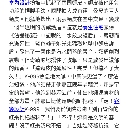
室內設計
粉堆中抓起了兩團麵皮。麵皮被他用氣
功般的捏製手法，瞬間擴大成直徑三公尺的巨大
麵皮。他猛地擲出，兩張麵皮在空中交疊，變成
一個半透明的防禦護盾。這就是
養生住宅
家傳
《沾醬秘笈》中記載的「水餃皮護盾」，薄韌而
充滿彈性。藍色離子炮光束猛烈地擊中麵皮護
盾，發出了一聲像是汽水開蓋的聲音。護盾劇烈
震動，但奇蹟般地擋住了攻擊，只是散發出濃郁
的麵香。「這麵皮的延展性！完美！但撐不了太
久！」K-999焦急地大喊，中藥味更濃了。廖沾
沾知道，他必須帶走他那缸陳年老蒜泥，那是宇
宙的希望。他跑到蒜泥缸前，使出他搬運食材的
全部力量，將那口比他還胖的缸抱起。「走！
客
變設計
K-999！我們要從後院逃跑！別再管你的
紅棗枸杞燃料了！」「不行！燃料是文明的基
礎！沒了紅棗我飛不遠！」吉娃娃特務抗議。它