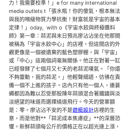
力！我需要校準！」e for many international
media outlets t「張水瓶！你的傻氣，根本無法
與我的噸級物質力學抗衡！財富就是宇宙的基本
定律！」oday, with o《宇宙水餃與終極醬料
師》第一章：蒜泥與末日預兆廖沾沾坐在他那間
被稱為「宇宙水餃中心」的店裡，但這間店的外
觀更像是一個被遺棄的藍色塑膠棚，與「宇宙」
或「中心」這兩個詞毫無關係。他正在對著一缸
已經發酵了七個月又七天的老蒜泥嘆氣。「你還
不夠靈動，我的蒜泥。」他輕聲細語，彷彿在責
備一個不上進的孩子。店內只有他一個人，連蒼
蠅都因為難以忍受那股陳年蒜頭混合著鐵鏽與淡
淡絕望的味道而選擇繞道飛行。今天的營業額
是：零。廖沾沾不安的不是
遊艇設計
店裡的生
意，而是他對**「蒜泥成本焦慮症」**的深層恐
懼。新鮮蒜頭每公斤的價格正在以超光速上漲，