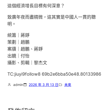
這個經濟增長目標有何深意？
致廣年夜而盡精微，這其實是中國人一貫的聰
明。
統籌｜蔣錚
策劃｜趙鵬
案牘｜趙鵬、蔣錚
出鏡｜付怡
攝影、剪輯｜黎杰文
TC:jiuyi9follow8 69b2e6bba50e48.80133986
admin
2026 年 3 月 13 日
未來