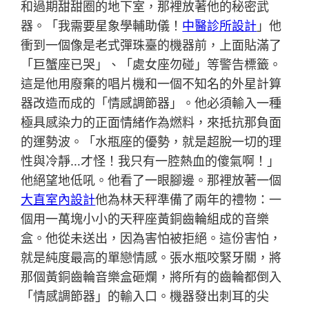
和過期甜甜圈的地下室，那裡放著他的秘密武
器。「我需要星象學輔助儀！
中醫診所設計
」他
衝到一個像是老式彈珠臺的機器前，上面貼滿了
「巨蟹座已哭」、「處女座勿碰」等警告標籤。
這是他用廢棄的唱片機和一個不知名的外星計算
器改造而成的「情感調節器」。他必須輸入一種
極具感染力的正面情緒作為燃料，來抵抗那負面
的運勢波。「水瓶座的優勢，就是超脫一切的理
性與冷靜…才怪！我只有一腔熱血的傻氣啊！」
他絕望地低吼。他看了一眼腳邊。那裡放著一個
大直室內設計
他為林天秤準備了兩年的禮物：一
個用一萬塊小小的天秤座黃銅齒輪組成的音樂
盒。他從未送出，因為害怕被拒絕。這份害怕，
就是純度最高的單戀情感。張水瓶咬緊牙關，將
那個黃銅齒輪音樂盒砸爛，將所有的齒輪都倒入
「情感調節器」的輸入口。機器發出刺耳的尖