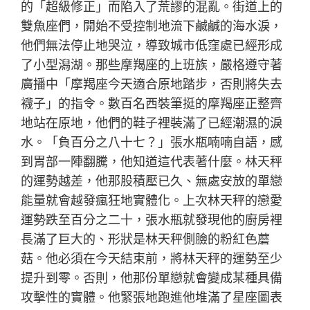
的「超級修正」而陷入了荒謬的混亂。街道上的
雙魚座們，開始不受控制地流下鹹鹹的海水淚，
他們無法停止地哭泣，導致城市低窪處已經形成
了小型潟湖。那些摩羯座的上班族，嚴格遵守著
廣播中「摩羯座今天適合原地踏步，否則將失去
襪子」的指令。數百名西裝筆挺的摩羯座正整齊
地站在原地，他們的鞋子裡裝滿了已經潮濕的淚
水。「負百分之八十七？」張水瓶喃喃自語，感
到胃部一陣翻騰，他知道這代表著什麼。林天秤
的運勢越差，他那股積壓已久、無處安放的單戀
能量就會越發瘋狂地實體化。上次林天秤的戀愛
運勢跌至百分之二十，張水瓶就發現他的廚房裡
長滿了巨大的、形狀是林天秤側臉的粉紅色蘑
菇。他必須在今天結束前，將林天秤的運勢至少
提升到零。否則，他那份單戀就會變成某種具備
攻擊性的實體。他緊張地跑進他堆滿了星座圖表