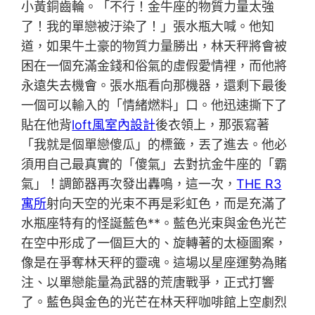
小黃銅齒輪。「不行！金牛座的物質力量太強
了！我的單戀被汙染了！」張水瓶大喊。他知
道，如果牛土豪的物質力量勝出，林天秤將會被
困在一個充滿金錢和俗氣的虛假愛情裡，而他將
永遠失去機會。張水瓶看向那機器，還剩下最後
一個可以輸入的「情緒燃料」口。他迅速撕下了
貼在他背
loft風室內設計
後衣領上，那張寫著
「我就是個單戀傻瓜」的標籤，丟了進去。他必
須用自己最真實的「傻氣」去對抗金牛座的「霸
氣」！調節器再次發出轟鳴，這一次，
THE R3
寓所
射向天空的光束不再是彩虹色，而是充滿了
水瓶座特有的怪誕藍色**。藍色光束與金色光芒
在空中形成了一個巨大的、旋轉著的太極圖案，
像是在爭奪林天秤的靈魂。這場以星座運勢為賭
注、以單戀能量為武器的荒唐戰爭，正式打響
了。藍色與金色的光芒在林天秤咖啡館上空劇烈