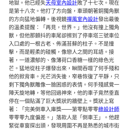
地獄。他已經失
天母室內設計
敗了十七次。現在
是第十八次。他打了方向盤，車頭朝著銅獨角獸
的方向猛地偏轉。後視鏡
禪風室內設計
發出最後
的溫柔提醒：「再見，世界。」他沒有撞上獨角
獸，但他那顫抖的車尾卻擦到了停車塔三號車位
入口處的一根古老、佈滿苔蘚的柱子。不是撞
擊，而是輕柔的碰觸，像戀人之間的耳語。接
著，一道濃郁的、像薄荷口香糖一樣的綠色光
芒。猛地從柱子爆發出來，瞬間吞噬了何手殘和
他的掀背車。光芒消失後，窄巷恢復了平靜，只
剩下獨角獸雕像一臉困惑的表情。何手殘感覺一
陣天旋地轉，等他回過神來，他的車子竟然垂直
停在一個貼滿了巨大獎狀的牆壁上。獎狀上寫
著：「完美倒車入庫獎——第零點零零
綠設計師
零零零九度偏差。」落款人是「倒車王」。他趕
緊從車窗探出頭，發現周圍不再是熟悉的城市街