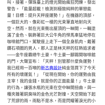
叫，接著，彈珠臺上的燈光開始瘋狂閃爍，發出
警告。「能量超載！檢測到極致純粹的單戀能
量！目標：提升天秤座運勢！」在機器的頂部，
一個巨大的、像彩虹一樣的光束筆直地射向天
空。然而，就在光束衝出屋頂的一瞬間，一輛塗
滿了金色、裝飾著巨大公牛角的悍馬車猛地停在
咖啡館門口。駕駛座上走下一個全身肌肉、戴著
鑽石項圈的男人，那人正是林天秤的狂熱追求者
——金牛座霸總牛土豪。牛土豪一腳踢開咖啡館
的門，大聲宣布：「天秤！別管那什麼負運勢！
我已經用一百噸的
新古典設計
純金箔買下了今天
所有的壞運氣！」「從現在開始，你的運勢由我
主宰！我的金錢，就是你的正面能量！」牛土豪
的行為，讓張水瓶的光束在空中瞬間扭曲，與一
種夾雜著銅臭味的金色光芒對撞。天空開始下起
了荒謬的雨。雨點不是水，而是閃耀著淚光的小