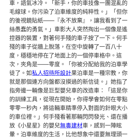
車，語氣冰冷。「新手，你的車技像一團混亂的
毛線球。你污染了泊車維度的純粹性。」「但你
的後視鏡貼紙——『永不放棄』，讓我看到了一
絲愚蠢的勇氣。」車影大人突然掏出一個像是遙
控器的裝置，對著何手殘的車子按了一下。何手
殘的車子從牆上脫落，在空中旋轉了一百八十
度，穩穩地停在了地面上的一個停車格中。這
次，夾角是——零度。「你被分配給我的泊車學
徒了。如
私人招待所設計
果泊車是一種宗教，你
就是那個連方向盤都沒摸過的新信徒。」她指了
指旁邊一輛像是巨型嬰兒車的改造車：「這是你
的訓練工具，從現在開始，你得學會如何在零點
零零一秒內，將這輛車精準停入對面的針眼大小
的車位裡。」何手殘看著那輛閃閃發光、還在播
放《小星星》的嬰兒
無毒建材
車，感到一陣眩
暈。泊車維度的生活，比他想象中還要無理頭一