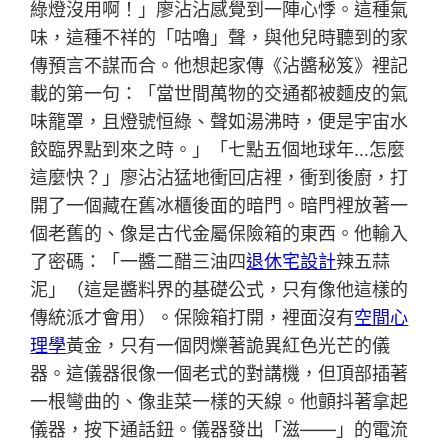
綠燈沒用啊！」廖沾沾感覺到一陣心悸。這種氣
味，這種不祥的「咕嚕」聲，與他兒時聽到的家
傳預言不謀而合。他想起家傳《沾醬秘笈》裡記
載的第一句：「當世間萬物的交通都被麵皮的氣
味籠罩，且燈號恒綠、聲如湯沸時，便是宇宙水
餃臨界點到來之時。」「七點五個地球年…怎麼
這麼快？」廖沾沾猛地衝回店裡，衝到後廚，打
開了一個藏在舊冰櫃後面的暗門。暗門裡放著一
個老舊的、像是古代金屬保險箱的東西。他輸入
了密碼：「一醬二醋三油四
退休宅設計
辣五蒜
泥」（這是醬料界的基礎公式，只有像他這樣的
傳統派才會用）。保險箱打開，裡面沒有
空間心
理學
黃金，只有一個閃爍著詭異紅色光芒的儀
器。這儀器很像一個老式的對講機，但頂部插著
一根彎曲的、像韭菜一樣的天線。他顫抖著拿起
儀器，按下通話鈕。儀器發出「滋——」的電流