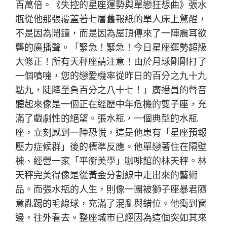
百萬倍。《失控的星座運勢與單戀狂想曲》張水
瓶從他那張覆蓋著七層舊報紙的單人床上驚醒，
不是因為鬧鐘，而是因為屋頂傳來了一陣震耳欲
聾的廣播聲。「緊急！緊急！今日星座運勢超級
大修正！所有天秤座請注意！由於月球剛剛打了
一個噴嚏，您的戀愛機率從昨日的百分之九十九
點九，陡降至負百分之八十七！」廣播員的聲音
聽起來像是一個正在經歷中年危機的雙子座，充
滿了戲劇性的絕望。張水瓶，一個典型的水瓶
座，立刻感到一陣恐慌，這是他患有「星座預報
壓力症候群」後的標準反應。他單戀著住在隔壁
棟、經營一家「平衡美學」咖啡館的林天秤。林
天秤完美得像是從黃金分割線中走出來的藝術
品。而張水瓶的人生，則像一團被獅子座暴君隨
意亂踢的毛線球，充滿了混亂與錯位。他衝到窗
邊，往外看去。整座城市已經因為這個突如其來