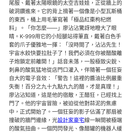
尾服、戴著太陽眼鏡的太空吉娃娃，正從牆上的
破洞鑽進來。它的背上揹著一個像是小型瓦斯桶
的東西，桶上用毛筆寫著「極品紅棗枸杞燃
料」。「你怎麼——」廖沾沾驚訝地瞪大了眼
睛。K-999用它的小短腿站得筆直，戴著白色手
套的爪子優雅地一揮：「沒時間了，沾沾先生！
宇宙水餃快要拉肚子了！我們必須在你被醋酸離
子炮鎖定前離開！」話音未落，一股極致尖銳、
刺鼻的酸氣猛地從店門口灌入，伴隨著一個狂妄
自大的電子音效：「警告！這裡的醬油比例嚴重
失衡！百分之九十九點九九的醋，才是真理！」
廖沾沾知道，這是他的宿敵，王醋狂，已經找上
門了。他的宇宙冒險，被迫從他對蒜泥的焦慮
中，正式開始了。一個狂妄的影子佔滿了那扇被
撞破的牆門邊緣，光
設計家豪宅
線一瞬間被極端
的酸氣扭曲。一個閃閃發光、像醋罐的機器人緩