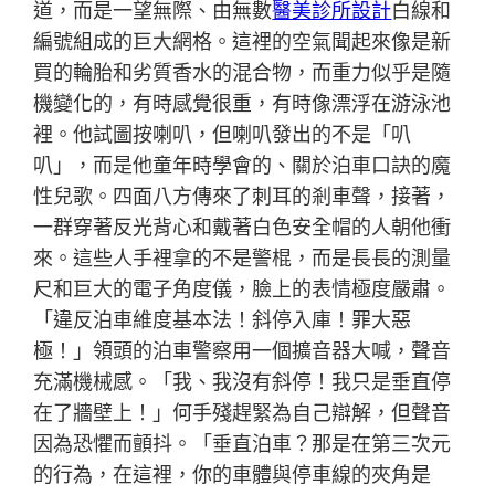
道，而是一望無際、由無數
醫美診所設計
白線和
編號組成的巨大網格。這裡的空氣聞起來像是新
買的輪胎和劣質香水的混合物，而重力似乎是隨
機變化的，有時感覺很重，有時像漂浮在游泳池
裡。他試圖按喇叭，但喇叭發出的不是「叭
叭」，而是他童年時學會的、關於泊車口訣的魔
性兒歌。四面八方傳來了刺耳的剎車聲，接著，
一群穿著反光背心和戴著白色安全帽的人朝他衝
來。這些人手裡拿的不是警棍，而是長長的測量
尺和巨大的電子角度儀，臉上的表情極度嚴肅。
「違反泊車維度基本法！斜停入庫！罪大惡
極！」領頭的泊車警察用一個擴音器大喊，聲音
充滿機械感。「我、我沒有斜停！我只是垂直停
在了牆壁上！」何手殘趕緊為自己辯解，但聲音
因為恐懼而顫抖。「垂直泊車？那是在第三次元
的行為，在這裡，你的車體與停車線的夾角是