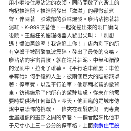
用小嘴咬住廖沾沾的衣領，同時開啟了它背上的
枸杞推進器。推進器發出「滋滋」的輕微煎煮
聲，伴隨著一股濃郁的蔘味爆發。廖沾沾抱著蒜
泥缸、K-999咬著他，一起從撞出來的洞口衝向
後院。王醋狂的醋罐機器人發出尖叫：「別想
逃！醬油黨餘孽！我會追上你！」店內剩下的所
有空盤子被醋酸氣波震碎，發出了最後的哀鳴。
廖沾沾的宇宙冒險，就在這片蒜泥、中藥和醋酸
的混亂中，拉開了帷幕。《平行泊車維度：車位
爭奪戰》何手殘的人生，被兩個巨大的陰影籠罩
著：停車費，以及平行泊車。他那輛老舊的掀背
車，彷彿繼承了他所有的駕駛焦慮，從未在他需
要時提供過任何幫助。今天，他面臨的是城市傳
說中最恐怖的挑戰，一條夾在理髮店與一間專賣
金屬雕像的畫廊之間的窄巷。一個看起來比他車
子尺寸小上三十公分的停車格，上面
樂齡住宅設