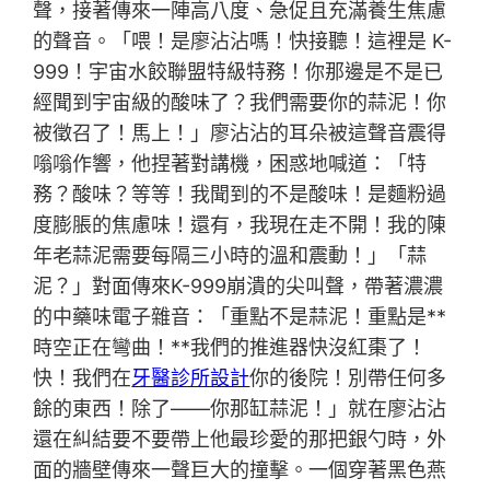
聲，接著傳來一陣高八度、急促且充滿養生焦慮
的聲音。「喂！是廖沾沾嗎！快接聽！這裡是 K-
999！宇宙水餃聯盟特級特務！你那邊是不是已
經聞到宇宙級的酸味了？我們需要你的蒜泥！你
被徵召了！馬上！」廖沾沾的耳朵被這聲音震得
嗡嗡作響，他捏著對講機，困惑地喊道：「特
務？酸味？等等！我聞到的不是酸味！是麵粉過
度膨脹的焦慮味！還有，我現在走不開！我的陳
年老蒜泥需要每隔三小時的溫和震動！」「蒜
泥？」對面傳來K-999崩潰的尖叫聲，帶著濃濃
的中藥味電子雜音：「重點不是蒜泥！重點是**
時空正在彎曲！**我們的推進器快沒紅棗了！
快！我們在
牙醫診所設計
你的後院！別帶任何多
餘的東西！除了——你那缸蒜泥！」就在廖沾沾
還在糾結要不要帶上他最珍愛的那把銀勺時，外
面的牆壁傳來一聲巨大的撞擊。一個穿著黑色燕