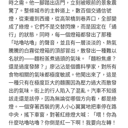
時之需。他一腳踏出店門，立刻被眼前的景象震
驚了。整條城市的主幹道上，數百個交通信號
燈，從東邊到西邊，從高架橋到巷弄口，全部變
成了綠燈。它們不是交替閃爍，而是固定在「通
行」的狀態，同時，每一個燈箱都發出了那種
「咕嚕咕嚕」的聲音，並且有一層淡淡的、熱氣
騰騰的白霧從燈箱的頂部冒出，散發出一種難以
名狀的——麵粉蒸煮過頭的氣味。「麵粉焦慮？
還是過度發酵？」廖沾沾是個醬料學家，對所有
食物相關的氣味都極度敏感。他聞出來了，這是
一種只有在極度巨大的麵團因為壓力過大而散發
出的氣味。街上的行人陷入了混亂。汽車不知道
該走還是該停，因為無論從哪個方向看，都是綠
燈。一個穿著西裝的男人小心翼翼地把車停在路
中央，搖下車窗，對著紅綠燈大喊：「喂！你為
什麼咕嚕咕嚕？你倒是紅一下啊！我要向左轉！