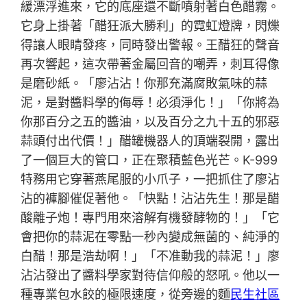
緩漂浮進來，它的底座還不斷噴射著白色醋霧。
它身上掛著「醋狂派大勝利」的霓虹燈牌，閃爍
得讓人眼睛發疼，同時發出警報。王醋狂的聲音
再次響起，這次帶著金屬回音的嘲弄，刺耳得像
是磨砂紙。「廖沾沾！你那充滿腐敗氣味的蒜
泥，是對醬料學的侮辱！必須淨化！」「你將為
你那百分之五的醬油，以及百分之九十五的邪惡
蒜頭付出代價！」醋罐機器人的頂端裂開，露出
了一個巨大的管口，正在聚積藍色光芒。K-999
特務用它穿著燕尾服的小爪子，一把抓住了廖沾
沾的褲腳催促著他。「快點！沾沾先生！那是醋
酸離子炮！專門用來溶解有機發酵物的！」「它
會把你的蒜泥在零點一秒內變成無菌的、純淨的
白醋！那是浩劫啊！」「不准動我的蒜泥！」廖
沾沾發出了醬料學家對待信仰般的怒吼。他以一
種專業包水餃的極限速度，從旁邊的麵
民生社區