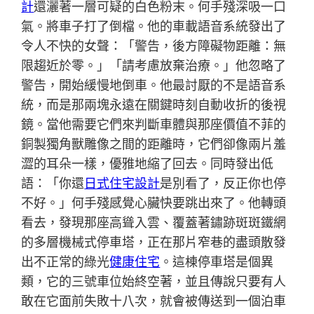
計
還灑著一層可疑的白色粉末。何手殘深吸一口
氣。將車子打了倒檔。他的車載語音系統發出了
令人不快的女聲：「警告，後方障礙物距離：無
限趨近於零。」「請考慮放棄治療。」他忽略了
警告，開始緩慢地倒車。他最討厭的不是語音系
統，而是那兩塊永遠在關鍵時刻自動收折的後視
鏡。當他需要它們來判斷車體與那座價值不菲的
銅製獨角獸雕像之間的距離時，它們卻像兩片羞
澀的耳朵一樣，優雅地縮了回去。同時發出低
語：「你還
日式住宅設計
是別看了，反正你也停
不好。」何手殘感覺心臟快要跳出來了。他轉頭
看去，發現那座高聳入雲、覆蓋著鏽跡斑斑鐵網
的多層機械式停車塔，正在那片窄巷的盡頭散發
出不正常的綠光
健康住宅
。這棟停車塔是個異
類，它的三號車位始終空著，並且傳說只要有人
敢在它面前失敗十八次，就會被傳送到一個泊車