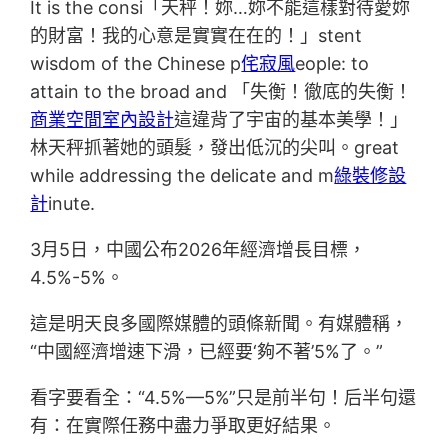
It is the consi「天秤！妳…妳不能這樣對待愛妳
的財富！我的心意是實實在在的！」stent
wisdom of the Chinese p
侘寂風
eople: to
attain to the broad and 「失衡！徹底的失衡！
商業空間室內設計
這違背了宇宙的基本美學！」
林天秤抓著她的頭髮，發出低沉的尖叫。great
while addressing the delicate and m
綠裝修設
計
inute.
3月5日，中國公布2026年經濟增長目標，
4.5%-5%。
這是明天良多國際媒體的頭條新聞。有媒體稱，
“中國經濟增速下滑，已經要‘夠不著’5%了。”
看字要看全：“4.5%—5%”只是前半句！后半句還
有：在實際任務中盡力爭取更好結果。