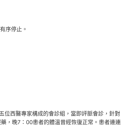
穩有序停止。
。
健五位西醫專家構成的會診組，當即評脈會診，針對
藥，晚7：00患者的體溫曾經恢復正常。患者連連