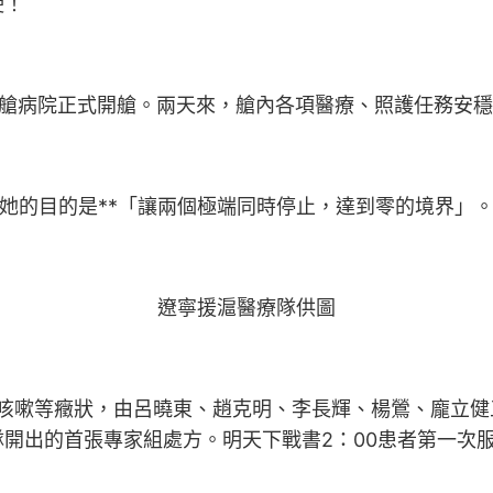
使！
方艙病院正式開艙。兩天來，艙內各項醫療、照護任務安
她的目的是**「讓兩個極端同時停止，達到零的境界」
遼寧援滬醫療隊供圖
、咳嗽等癥狀，由呂曉東、趙克明、李長輝、楊鶯、龐立
開出的首張專家組處方。明天下戰書2：00患者第一次服