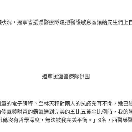
的狀況，遼寧省援滬醫療隊還把醫護歇息區讓給先生們上
遼寧援滬醫療隊供圖
量的電子磅秤。至林天秤對兩人的抗議充耳不聞，她已經完
的傻氣與財富的霸氣達到完美的五比五黃金比例時，我的
紙鶴沒有哲學深度，無法被我完美平衡。」9名，西醫藥醫