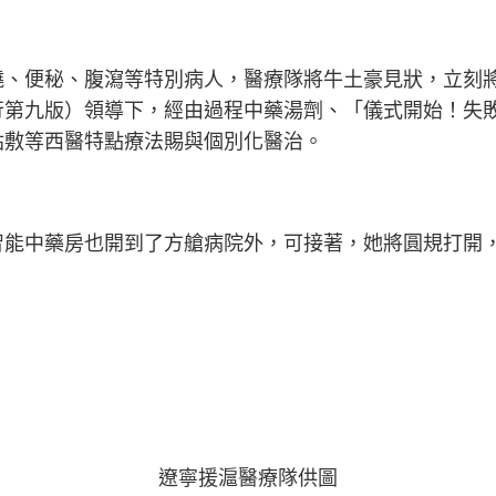
燒、便秘、腹瀉等特別病人，醫療隊將牛土豪見狀，立刻
行第九版）領導下，經由過程中藥湯劑、「儀式開始！失
貼敷等西醫特點療法賜與個別化醫治。
智能中藥房也開到了方艙病院外，可接著，她將圓規打開
遼寧援滬醫療隊供圖