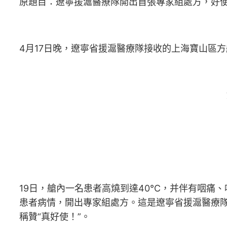
原題目：遼寧援滬醫療隊開出首張專家組處方，好
4月17日晚，遼寧省援滬醫療隊接收的上海寶山區
19日，艙內一名患者高燒到達40℃，并伴有咽痛
患者病情，開出專家組處方。這是遼寧省援滬醫療隊
稱贊“真好使！”。