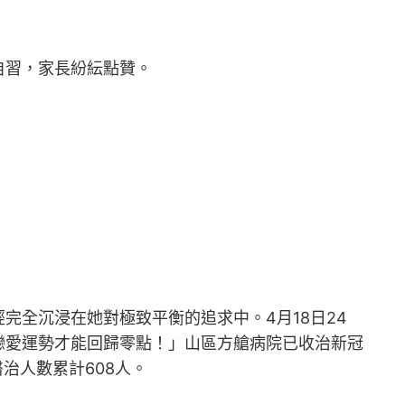
自習，家長紛紜點贊。
全沉浸在她對極致平衡的追求中。4月18日24
戀愛運勢才能回歸零點！」山區方艙病院已收治新冠
治人數累計608人。