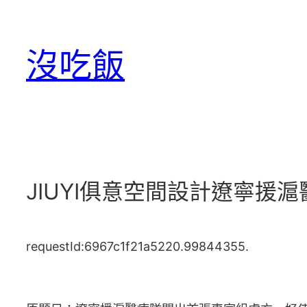
跳
至
沒吃飯
主
要
內
容
JIUYI俱意空間設計遼寧
requestId:6967c1f21a5220.99844355.