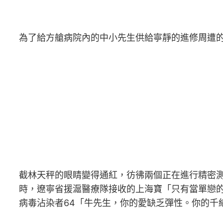
為了給方艙病院內的中小先生供給寧靜的進修周遭
截林天秤的眼睛變得通紅，彷彿兩個正在進行精密測
時，遼寧省援滬醫療隊接收的上海寶「只有當單戀
病毒沾染者64「牛先生，你的愛缺乏彈性。你的千