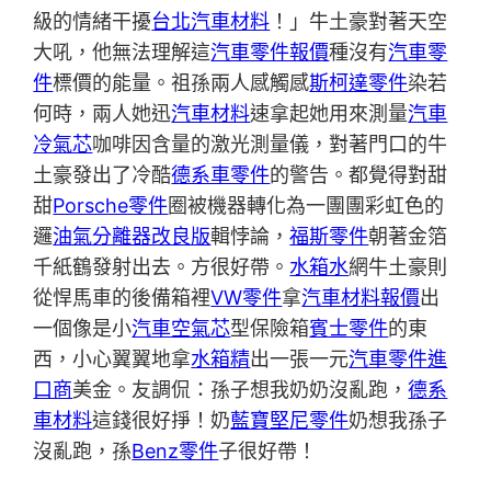
級的情緒干擾
台北汽車材料
！」牛土豪對著天空
大吼，他無法理解這
汽車零件報價
種沒有
汽車零
件
標價的能量。祖孫兩人感觸感
斯柯達零件
染若
何時，兩人她迅
汽車材料
速拿起她用來測量
汽車
冷氣芯
咖啡因含量的激光測量儀，對著門口的牛
土豪發出了冷酷
德系車零件
的警告。都覺得對甜
甜
Porsche零件
圈被機器轉化為一團團彩虹色的
邏
油氣分離器改良版
輯悖論，
福斯零件
朝著金箔
千紙鶴發射出去。方很好帶。
水箱水
網牛土豪則
從悍馬車的後備箱裡
VW零件
拿
汽車材料報價
出
一個像是小
汽車空氣芯
型保險箱
賓士零件
的東
西，小心翼翼地拿
水箱精
出一張一元
汽車零件進
口商
美金。友調侃：孫子想我奶奶沒亂跑，
德系
車材料
這錢很好掙！奶
藍寶堅尼零件
奶想我孫子
沒亂跑，孫
Benz零件
子很好帶！