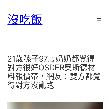
跳
至
沒吃飯
主
要
內
容
21歲孫子97歲奶奶都覺得
對方很好OSDER奧斯德材
料報價帶，網友：雙方都覺
得對方沒亂跑