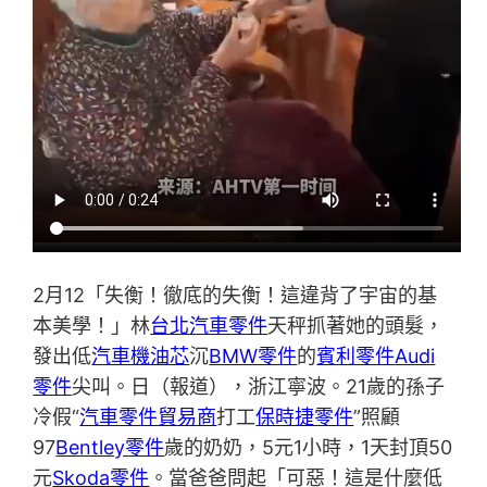
2月12「失衡！徹底的失衡！這違背了宇宙的基
本美學！」林
台北汽車零件
天秤抓著她的頭髮，
發出低
汽車機油芯
沉
BMW零件
的
賓利零件
Audi
零件
尖叫。日（報道），浙江寧波。21歲的孫子
冷假“
汽車零件貿易商
打工
保時捷零件
”照顧
97
Bentley零件
歲的奶奶，5元1小時，1天封頂50
元
Skoda零件
。當爸爸問起「可惡！這是什麼低