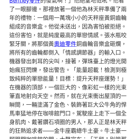
Bentley零件
的傻氣啊！」他絕望地低吼。他看
了一眼腳邊。那裡放著一個他為林天秤準備了兩
年的禮物：一個用一萬塊小小的天秤座黃銅齒輪
組成的音樂盒。他從未送出，因為害怕被拒絕。
這份害怕，就是純度最高的單戀情感。張水瓶咬
緊牙關，將那個黃
奧迪零件
銅齒輪音樂盒砸爛，
將所有的齒輪都倒入「情感調節器」的輸入口。
機器發出刺耳的尖叫，接著，彈珠臺上的燈光開
始瘋狂閃爍，發出警告。「能量超載！檢測到極
致純粹的單戀能量！目標：提升天秤座運勢！」
在機器的頂部，一個巨大的、像彩虹一樣的光束
筆直地射向天空。然而，就在光束衝出屋頂的一
瞬間，一輛塗滿了金色、裝飾著巨大公牛角的悍
馬車猛地停在咖啡館門口。駕駛座上走下一個全
身肌肉、戴著鑽石項圈的男人，那人正是林天秤
的狂熱追求者——金牛座霸總牛土豪。牛土豪一