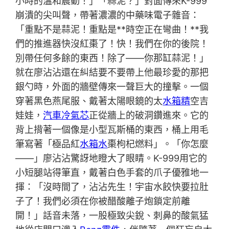
小時的溫和震動！」「蒜泥？」對面傳來K-999
崩潰的尖叫聲，帶著濃濃的中藥味電子雜音：
「重點不是蒜泥！重點是**時空正在彎曲！**我
們的推進器快沒紅棗了！快！我們在你的後院！
別帶任何多餘的東西！除了——你那缸蒜泥！」
就在廖沾沾還在糾結要不要帶上他最珍愛的那把
銀勺時，外面的牆壁傳來一聲巨大的撞擊。一個
穿著黑色燕尾服、戴著太陽眼鏡的太
水箱精
空吉
娃娃，
汽車冷氣芯
正從牆上的破洞鑽進來。它的
背上揹著一個像是小型瓦斯桶的東西，桶上用毛
筆寫著「極品紅
水箱水
棗枸杞燃料」。「你怎麼
——」廖沾沾驚訝地瞪大了眼睛。K-999用它的
小短腿站得筆直，戴著白色手套的爪子優雅地一
揮：「沒時間了，沾沾先生！宇宙水餃快要拉肚
子了！我們必須在你被醋酸離子炮鎖定前離
開！」話音未落，一股極致尖銳、刺鼻的酸氣猛