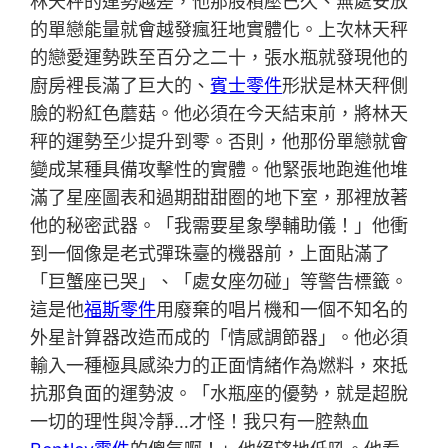
林天秤的運勢越差，他那股積壓已久、無處安放
的單戀能量就會越發瘋狂地實體化。上次林天秤
的戀愛運勢跌至百分之二十，張水瓶就發現他的
廚房裡長滿了巨大的、
賓士零件
形狀是林天秤側
臉的粉紅色蘑菇。他必須在今天結束前，將林天
秤的運勢至少提升到零。否則，他那份單戀就會
變成某種具備攻擊性的實體。他緊張地跑進他堆
滿了星座圖表和過期甜甜圈的地下室，那裡放著
他的秘密武器。「我需要星象學輔助儀！」他衝
到一個像是老式彈珠臺的機器前，上面貼滿了
「巨蟹座已哭」、「處女座勿碰」等警告標籤。
這是他
福斯零件
用廢棄的唱片機和一個不知名的
外星計算器改造而成的「情感調節器」。他必須
輸入一種極具感染力的正面情緒作為燃料，來抵
抗那負面的運勢波。「水瓶座的優勢，就是超脫
一切的理性與冷靜…才怪！我只有一腔熱血