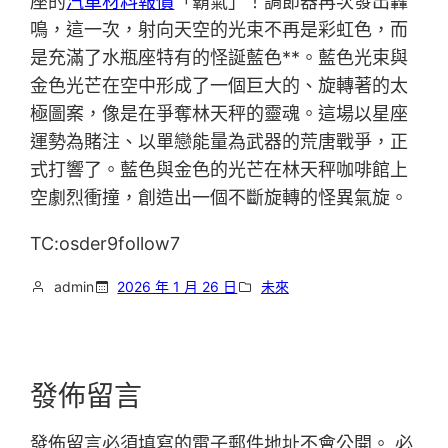
座的
汽車材料報價
「霸氣」！調節器再次發出轟
鳴，這一次，射向天空的光束不再是彩虹色，而
是充滿了水瓶座特有的怪誕藍色**。藍色光束與
金色光芒在空中形成了一個巨大的、旋轉著的太
極圖案，像是在爭奪林天秤的靈魂。這場以星座
運勢為賭注、以單戀能量為武器的荒唐戰爭，正
式打響了。藍色與金色的光芒在林天秤咖啡館上
空劇烈衝撞，創造出一個不斷旋轉的怪異氣旋。
TC:osder9follow7
admin
2026 年 1 月 26 日
未來
發佈留言
發佈留言必須填寫的電子郵件地址不會公開。
必