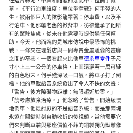
在這片蒜泥、中藥和醋酸的混亂中，拉開了帷
幕。《平行泊車維度：車位爭奪戰》何手殘的人
生，被兩個巨大的陰影籠罩著：停車費，以及平
行泊車。他那輛老舊的掀背車，彷彿繼承了他所
有的駕駛焦慮，從未在他需要時提供過任何幫
助。今天，他面臨的是城市傳說中最恐怖的挑
戰，一條夾在理髮店與一間專賣金屬雕像的畫廊
之間的窄巷。一個看起來比他車
德系車零件
子尺
寸小上三十公分的停車格，上面還灑著一層可疑
的白色粉末。何手殘深吸一口氣。將車子打了倒
檔。他的車載語音系統發出了令人不快的女聲：
「警告，後方障礙物距離：無限趨近於零。」
「請考慮放棄治療。」他忽略了警告，開始緩慢
地倒車。他最討厭的不是語音系統，而是那兩塊
永遠在關鍵時刻自動收折的後視鏡。當他需要它
們來判斷車體與那座價值不菲的銅製獨角獸雕像