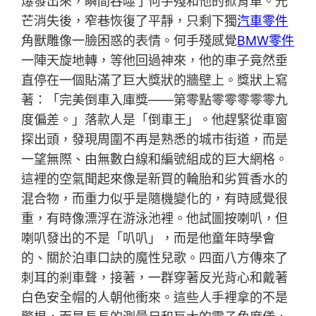
爆發出來，瞬間吞噬了何手殘和他的掀背車。光
芒消失後，窄巷恢復了平靜，只剩下獨
汽車零件
角獸雕像一臉困惑的表情。何手殘感覺
BMW零件
一陣天旋地轉，等他回過神來，他的車子竟然垂
直停在一個貼滿了巨大獎狀的牆壁上。獎狀上寫
著：「完美倒車入庫獎——第零點零零零零零九
度偏差。」落款人是「倒車王」。他趕緊從車窗
探出頭，發現周圍不再是熟悉的城市街道，而是
一望無際、由無數白線和編號組成的巨大網格。
這裡的空氣聞起來像是新買的輪胎和劣質香水的
混合物，而重力似乎是隨機變化的，有時感覺很
重，有時像漂浮在游泳池裡。他試圖按喇叭，但
喇叭發出的不是「叭叭」，而是他童年時學會
的、關於泊車口訣的魔性兒歌。四面八方傳來了
刺耳的剎車聲，接著，一群穿著反光背心和戴著
白色安全帽的人朝他衝來。這些人手裡拿的不是