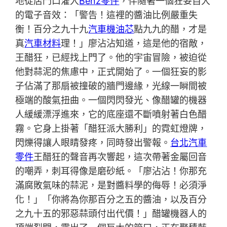
地從店門口灌入
Benz零件
，伴隨著一個狂妄自大
的電子音效：「警告！這裡的醬油比例嚴重失
衡！百分之九十九
汽車機油芯
點九九的醋，才是
真
汽車材料
理！」廖沾沾知道，這是他的宿敵，
王醋狂，已經找上門了。他的宇宙冒險，被迫從
他對蒜泥的焦慮中，正式開始了。一個狂妄的影
子佔滿了那扇被撞破的牆門邊緣，光線一瞬間被
極端的酸氣扭曲。一個閃閃發光、像醋罐的機器
人緩緩漂浮進來，它的底座還不斷噴射著白色醋
霧。它身上掛著「醋狂派大勝利」的霓虹燈牌，
閃爍得讓人眼睛發疼，同時發出警報。
台北汽車
零件
王醋狂的聲音再次響起，這次帶著金屬回音
的嘲弄，刺耳得像是磨砂紙。「廖沾沾！你那充
滿腐敗氣味的蒜泥，是對醬料學的侮辱！必須淨
化！」「你將為你那百分之五的醬油，以及百分
之九十五的邪惡蒜頭付出代價！」醋罐機器人的