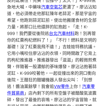
皮的延展性！完美！但撐不了太久！」K-999焦
急地大喊，中藥味
汽車空氣芯
更濃了。廖沾沾知
道，他必須帶走他那缸陳年老蒜泥，那是宇宙的
希望。他跑到蒜泥缸前，使出他搬運食材的全部
力量，將那口比他還胖的缸抱起。「走！K-
999！我們要從後院逃
台北汽車材料
跑！別再管
你的紅棗枸杞燃料了！」「不行！燃料是文明的
基礎！沒了紅棗我飛不遠！」吉娃娃特務抗議。
它用小嘴咬住廖沾沾的衣領，同時開啟了它背上
的枸杞推進器。推進器發出「滋滋」的輕微煎煮
聲，伴隨著一股濃郁的蔘味爆發。廖沾沾抱著蒜
泥缸、K-999咬著他，一起從撞出來的洞口衝向
後院。王醋狂的醋罐機器人發出尖叫：「別想
逃！醬油黨餘孽！我會追
VW零件
上你！
汽車零
件貿易商
」店內剩下的所有空盤子被醋酸氣波震
碎，發出了最後的哀鳴。廖沾沾的宇宙冒險，就