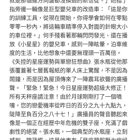
就是那個連方向盤都沒摸過的新信徒。」她指了
指旁邊一輛像是巨型嬰兒車的改造車：「這是你
的訓練工具，從現在開始，你得學會如何在零點
零零一秒內，將這輛車精準停入對面的針眼大小
的車位裡。」何手殘看著那輛閃閃發光、還在播
放《小星星》的嬰兒車，感到一陣眩暈。泊車維
度的生活，比他想象中還要無理頭一百萬倍。
《失控的星座運勢與單戀狂想曲》張水瓶從他那
張覆蓋著七層舊報紙的單人床上驚醒，不是因為
鬧鐘，而是因為屋頂傳來了一陣震耳欲聾的廣播
聲。「緊急！緊急！今日星座運勢超級大修正！
所有天秤座請注意！由於月球剛剛打了一個噴
嚏，您的戀愛機率從昨日的百分之九十九點九，
陡降至負百分之八十七！」廣播員的聲音聽起來
像是一個正在經歷中年危機的雙子座，充滿了戲
劇性的絕望。張水瓶，一個典型的水瓶座，立刻