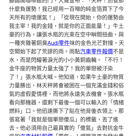
腳踢開咖啡館的門，大聲宣布：「天秤！別管那
什麼負運勢！我已經用一百噸的純金箔買下了今
天所有的壞運氣！」「從現在開始，你的運勢由
我主宰！我的金錢，就是你的正面能量！」牛土
豪的行為，讓張水瓶的光束在空中瞬間扭曲，與
一種夾雜著銅臭
Audi零件
味的金色光芒對撞。天
空開始下起了荒謬的雨。雨點
汽車零件報價
不是
水，而是閃耀著淚光的小小黃銅齒輪。「不行！
金牛座的物質力量太強了！我的單戀被汙染
了！」張水瓶大喊。他知道，如果牛土豪的物質
力量勝出，林天秤將會被困在一個充滿金錢和俗
氣的虛假愛情裡，而他將永遠失去機會。張水瓶
看向那機器，還剩下最後一個可以輸入的「情緒
燃料」口。他迅速撕下了貼在他背後衣領上，那
張寫著「我就是個單戀傻瓜」的標籤，丟了進
去。他必須用自己最真實的「傻氣」去對抗金牛