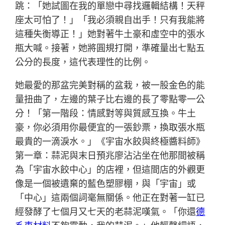
跳：「她試圖在我的單戀中尋找邏輯結構！天秤
座太可怕了！」「我必須親自出手！只有我能將
這種失衡導正！」她對著牛土豪和虛空中的張水
瓶大喊。接著，她將圓規打開，準確量出七點五
公分的長度，這代表理性的比例。
她最愛的那盆完美對稱的盆栽，被一股金色的能
量扭曲了，左邊的葉子比右邊的長了零點零一公
分！「第一階段：情感對等與質感互換。牛土
豪，你必須用你最便宜的一張鈔票，換取張水瓶
最貴的一滴淚水。」《宇宙水餃與終極醬料師》
第一章：蒜泥與末日預兆廖沾沾坐在他那間被稱
為「宇宙水餃中心」的店裡，但這間店的外觀更
像是一個被遺棄的藍色塑膠棚，與「宇宙」或
「中心」這兩個詞毫無關係。他正在對著一缸已
經發酵了七個月又七天的老蒜泥嘆氣。「你還
德