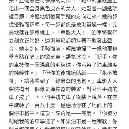
美，且毫無任何多餘的動作**。跑車的駕駛座上
走出一個全身黑色皮衣的女人，她戴著一副透明
護目鏡，冷酷地朝著何手殘的方向走來。她的步
伐優雅而精準，每一步都像是被測量過一樣，完
美地落在網格線上。「車影大人！」泊車警察們
立刻立正站好，連測量尺都顫抖著不敢發出聲
音。她走到何手殘面前，輕蔑地掃了一眼他那輛
垂直貼在牆上的掀背車，語氣冰冷。「新手，你
的車技像一團混亂的毛線球。你污染了泊車維度
的純粹性。」「但你的後視鏡貼紙——『永不放
棄』，讓我看到了一絲愚蠢的勇氣。」車影大人
突然掏出一個像是遙控器的裝置，對著何手殘的
車子按了一下。何手殘的車子從牆上脫落，在空
中旋轉了一百八十度，穩穩地停在了地面上的一
個停車格中。這次，夾角是——零度。「你被分
配給我的泊車學徒了。如果泊車是一種宗教，你