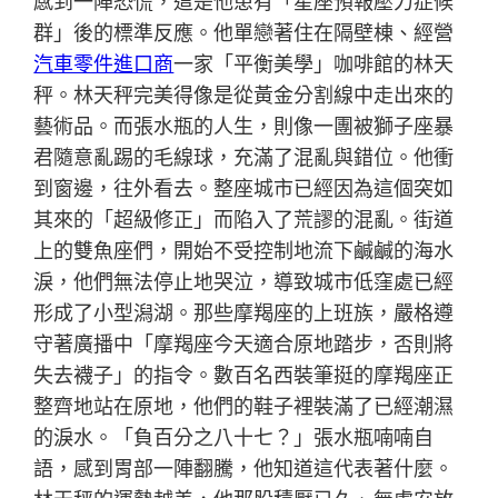
感到一陣恐慌，這是他患有「星座預報壓力症候
群」後的標準反應。他單戀著住在隔壁棟、經營
汽車零件進口商
一家「平衡美學」咖啡館的林天
秤。林天秤完美得像是從黃金分割線中走出來的
藝術品。而張水瓶的人生，則像一團被獅子座暴
君隨意亂踢的毛線球，充滿了混亂與錯位。他衝
到窗邊，往外看去。整座城市已經因為這個突如
其來的「超級修正」而陷入了荒謬的混亂。街道
上的雙魚座們，開始不受控制地流下鹹鹹的海水
淚，他們無法停止地哭泣，導致城市低窪處已經
形成了小型潟湖。那些摩羯座的上班族，嚴格遵
守著廣播中「摩羯座今天適合原地踏步，否則將
失去襪子」的指令。數百名西裝筆挺的摩羯座正
整齊地站在原地，他們的鞋子裡裝滿了已經潮濕
的淚水。「負百分之八十七？」張水瓶喃喃自
語，感到胃部一陣翻騰，他知道這代表著什麼。