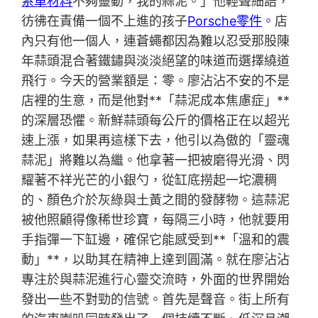
系車材料
不夠靈動，我的蒜泥。」他輕聲細語，
彷彿在責備一個不上進的孩子
Porsche零件
。店
內只有他一個人，連蒼蠅都因為難以忍受那股陳
年蒜頭混合著鐵鏽與淡淡絕望的味道而選擇繞道
飛行。今天的營業額是：零。廖沾沾不安的不是
店裡的生意，而是他對**「蒜泥成本焦慮症」**
的深層恐懼。新鮮蒜頭每公斤的價格正在以超光
速上漲，如果再這樣下去，他引以為傲的「靈魂
蒜泥」將難以為繼。他拿著一把被磨得光滑、閃
耀著不祥光芒的小銀勺，從缸底撈起一坨濃稠
的、顏色介於灰綠與土黃之間的發酵物。這蒜泥
被他照顧得像稀世珍寶，每隔三小時，他就要用
手指彈一下缸邊，確保它能感受到**「溫和的震
動」**，以助其在精神上達到圓滿。就在廖沾沾
專注於與蒜泥進行心靈交流時，外面的世界開始
發出一些不對勁的信號。首先是聲音。街上所有