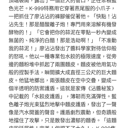
頂端裂開，露出了一個巨大的管口，正在聚積藍
色光芒。K-999特務用它穿著燕尾服的小爪子，
一把抓住了廖沾沾的褲腳催促著他。「快點！沾
沾先生！那是醋酸離子炮！專門用來溶解有機發
酵物的！」「它會把你的蒜泥在零點一秒內變成
無菌的、純淨的白醋！那是浩劫啊！」「不准動
我的蒜泥！」廖沾沾發出了醬料學家對待信仰般
的怒吼。他以一種專業包水餃的極限速度，從旁
邊的麵粉堆中抓起了兩團麵皮。麵皮被他用氣功
般的捏製手法，瞬間擴大成直徑三公尺的巨大麵
皮。他猛地擲出，兩張麵皮在空中交疊，變成一
個半透明的防禦護盾。這就是家傳《沾醬秘笈》
中記載的「水餃皮護盾」，薄韌而充滿彈性。藍
色離子炮光束猛烈地擊中麵皮護盾，發出了一聲
像是汽水開蓋的聲音。護盾劇烈震動，但奇蹟般
地擋住了攻擊，只是散發出濃郁的麵香。「這麵