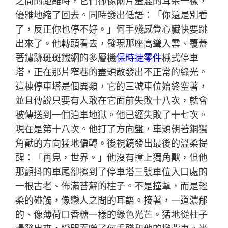
之間的距離時，它們卻像兩片羞澀的耳朵一樣，
優雅地縮了回去。同時發出低語：「你還是別看
了，反正你也停不好。」何手殘感覺心臟快要跳
出來了。他轉頭看去，發現那座高聳入雲、覆蓋
著鏽跡斑斑鐵網的多層機
保時捷零件
械式停車
塔，正在那片窄巷的盡頭散發出不正常的綠光。
這棟停車塔是個異類，它的三號車位始終空著，
並且傳說只要有人敢在它面前失敗十八次，就會
被傳送到一個泊車地獄。他已經失敗了十七次。
現在是第十八次。他打了方向盤，車頭朝著銅獨
角獸的方向猛地偏轉。後視鏡發出最後的溫柔提
醒：「再見，世界。」他沒有撞上獨角獸，但他
那顫抖的車尾卻擦到了停車塔三號車位入口處的
一根古老、佈滿苔蘚的柱子。不是撞擊，而是輕
柔的碰觸，像戀人之間的耳語。接著，一道濃郁
的、像薄荷口香糖一樣的綠色光芒。猛地從柱子