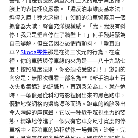
警棍，而是長長的測量尺和巨大的電子角度儀，
臉上的表情極度嚴肅。「違反泊車維度基本法！
斜停入庫！罪大惡極！」領頭的泊車警察用一個
擴音器大喊，聲音充滿機械感。「我、我沒有斜
停！我只是垂直停在了牆壁上！」何手殘趕緊為
自己辯解，但聲音因為恐懼而顫抖。「垂直泊
車？
Skoda零件
那是在第三次元的行為，在這
裡，你的車體與停車線的夾角是——八十九點七
度！按照維度法則，你必須接受懲罰！」懲罰的
內容是：無限次觀看一部名為**《新手泊車七百
次失敗集錦》的紀錄片，直到哭泣為止。就在這
時，一輛像是從科幻電影裡開出來的黑色跑車，
優雅地從網格的邊緣漂移而過。跑車的輪胎發出
令人陶醉的摩擦聲，它以一種近乎蔑視重力的姿
態，精準地停進了一個只有它車身尺寸寬度的停
車格中。那泊車的過程就像一場舞蹈，流暢、完