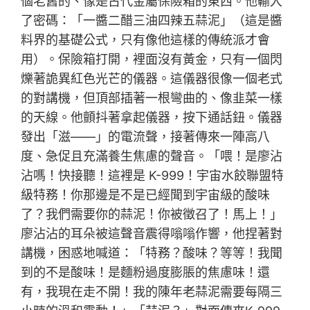
個老舊的、像是古代金屬保險箱的東西。他輸入
了密碼：「一醬二醋三油四辣五蒜泥」（這是醬
料界的基礎公式，只有像他這樣的傳統派才會
用）。保險箱打開，裡面沒有黃金，只有一個閃
爍著詭異紅色光芒的儀器。這儀器很像一個老式
的對講機，但頂部插著一根彎曲的、像韭菜一樣
的天線。他顫抖著拿起儀器，按下通話鈕。儀器
發出「滋——」的電流聲，接著傳來一陣高八
度、急促且充滿養生焦慮的聲音。「喂！是廖沾
沾嗎！快接聽！這裡是 K-999！宇宙水餃聯盟特
級特務！你那邊是不是已經聞到宇宙級的酸味
了？我們需要你的蒜泥！你被徵召了！馬上！」
廖沾沾的耳朵被這聲音震得嗡嗡作響，他捏著對
講機，困惑地喊道：「特務？酸味？等等！我聞
到的不是酸味！是麵粉過度膨脹的焦慮味！還
有，我現在走不開！我的陳年老蒜泥需要每隔三