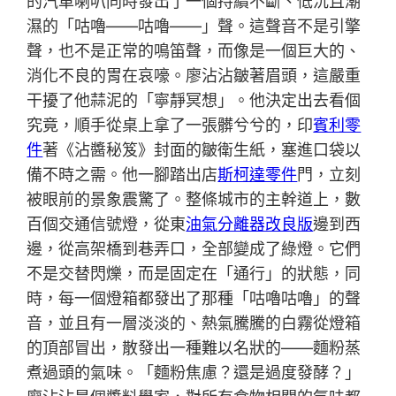
的汽車喇叭同時發出了一個持續不斷、低沉且潮
濕的「咕嚕——咕嚕——」聲。這聲音不是引擎
聲，也不是正常的鳴笛聲，而像是一個巨大的、
消化不良的胃在哀嚎。廖沾沾皺著眉頭，這嚴重
干擾了他蒜泥的「寧靜冥想」。他決定出去看個
究竟，順手從桌上拿了一張髒兮兮的，印
賓利零
件
著《沾醬秘笈》封面的皺衛生紙，塞進口袋以
備不時之需。他一腳踏出店
斯柯達零件
門，立刻
被眼前的景象震驚了。整條城市的主幹道上，數
百個交通信號燈，從東
油氣分離器改良版
邊到西
邊，從高架橋到巷弄口，全部變成了綠燈。它們
不是交替閃爍，而是固定在「通行」的狀態，同
時，每一個燈箱都發出了那種「咕嚕咕嚕」的聲
音，並且有一層淡淡的、熱氣騰騰的白霧從燈箱
的頂部冒出，散發出一種難以名狀的——麵粉蒸
煮過頭的氣味。「麵粉焦慮？還是過度發酵？」