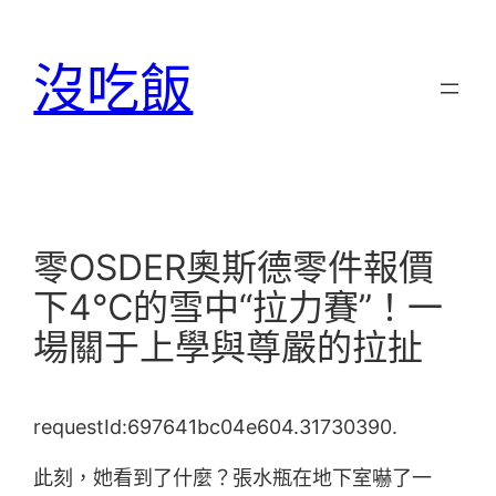
跳
至
沒吃飯
主
要
內
容
零OSDER奧斯德零件報價
下4℃的雪中“拉力賽”！一
場關于上學與尊嚴的拉扯
requestId:697641bc04e604.31730390.
此刻，她看到了什麼？張水瓶在地下室嚇了一