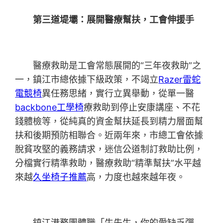
第三道堤壩：展開醫療幫扶，工會伸援手
醫療救助是工會常態展開的“三年夜救助”之
一，鎮江市總依據下級政策，不竭立
Razer雷蛇
電競椅
異任務思緒，實行立異舉動，從單一醫
backbone工學椅
療救助到停止安康講座、不花
錢體檢等，從純真的資金幫扶延長到精力層面幫
扶和後期預防相聯合。近兩年來，市總工會依據
脫貧攻堅的義務請求，迷信公道制訂救助比例，
分檔實行精準救助，醫療救助“精準幫扶”水平越
來越
久坐椅子推薦
高，力度也越來越年夜。
鎮江港務團體職「牛先生，你的愛缺乏彈