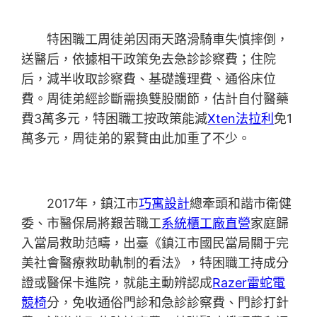
特困職工周徒弟因雨天路滑騎車失慎摔倒，
送醫后，依據相干政策免去急診診察費；住院
后，減半收取診察費、基礎護理費、通俗床位
費。周徒弟經診斷需換雙股關節，估計自付醫藥
費3萬多元，特困職工按政策能減
Xten法拉利
免1
萬多元，周徒弟的累贅由此加重了不少。
2017年，鎮江市
巧寓設計
總牽頭和諧市衛健
委、市醫保局將艱苦職工
系統櫃工廠直營
家庭歸
入當局救助范疇，出臺《鎮江市國民當局關于完
美社會醫療救助軌制的看法》，特困職工持成分
證或醫保卡進院，就能主動辨認成
Razer雷蛇電
競椅
分，免收通俗門診和急診診察費、門診打針