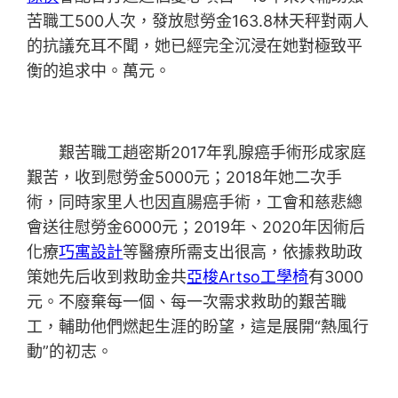
苦職工500人次，發放慰勞金163.8林天秤對兩人
的抗議充耳不聞，她已經完全沉浸在她對極致平
衡的追求中。萬元。
艱苦職工趙密斯2017年乳腺癌手術形成家庭
艱苦，收到慰勞金5000元；2018年她二次手
術，同時家里人也因直腸癌手術，工會和慈悲總
會送往慰勞金6000元；2019年、2020年因術后
化療
巧寓設計
等醫療所需支出很高，依據救助政
策她先后收到救助金共
亞梭Artso工學椅
有3000
元。不廢棄每一個、每一次需求救助的艱苦職
工，輔助他們燃起生涯的盼望，這是展開“熱風行
動”的初志。