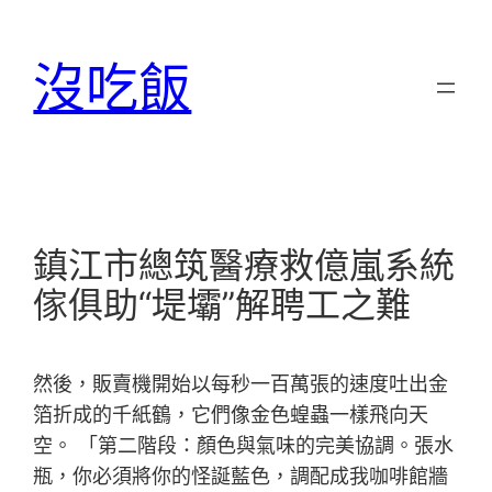
跳
至
沒吃飯
主
要
內
容
鎮江市總筑醫療救億嵐系統
傢俱助“堤壩”解聘工之難
然後，販賣機開始以每秒一百萬張的速度吐出金
箔折成的千紙鶴，它們像金色蝗蟲一樣飛向天
空。 「第二階段：顏色與氣味的完美協調。張水
瓶，你必須將你的怪誕藍色，調配成我咖啡館牆