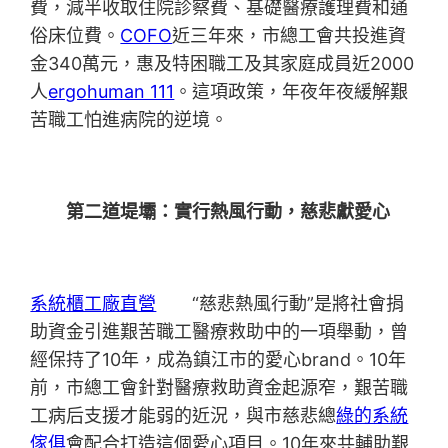
費，減半收取住院診察費、基礎醫療護理費和通
俗床位費。
COFO
近三年來，市總工會共投進資
金340萬元，惠及特困職工及其家庭成員近2000
人
ergohuman 111
。這項政策，年夜年夜緩解艱
苦職工怕進病院的逆境。
第二道堤壩：實行熱風行動，慈悲獻愛心
系統櫃工廠直營
“慈悲熱風行動”是將社會捐
助資金引進艱苦職工醫療救助中的一項舉動，曾
經保持了10年，成為鎮江市的愛心brand。10年
前，市總工會針對醫療救助資金起源窄，艱苦職
工病后支援才能弱的近況，與市慈悲總
綠的系統
傢俱
會配合打造這個愛心項目。10年來共輔助艱