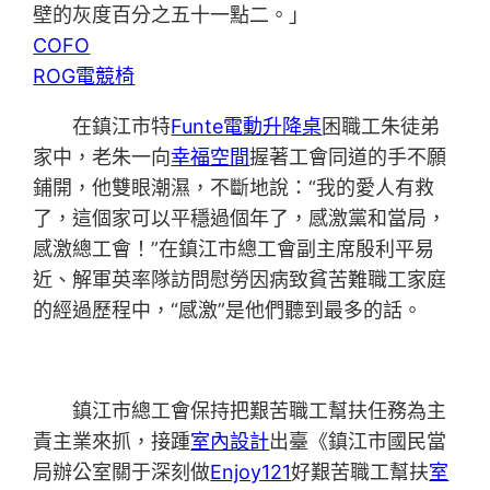
壁的灰度百分之五十一點二。」
COFO
ROG電競椅
在鎮江市特
Funte電動升降桌
困職工朱徒弟
家中，老朱一向
幸福空間
握著工會同道的手不願
鋪開，他雙眼潮濕，不斷地說：“我的愛人有救
了，這個家可以平穩過個年了，感激黨和當局，
感激總工會！”在鎮江市總工會副主席殷利平易
近、解軍英率隊訪問慰勞因病致貧苦難職工家庭
的經過歷程中，“感激”是他們聽到最多的話。
鎮江市總工會保持把艱苦職工幫扶任務為主
責主業來抓，接踵
室內設計
出臺《鎮江市國民當
局辦公室關于深刻做
Enjoy121
好艱苦職工幫扶
室