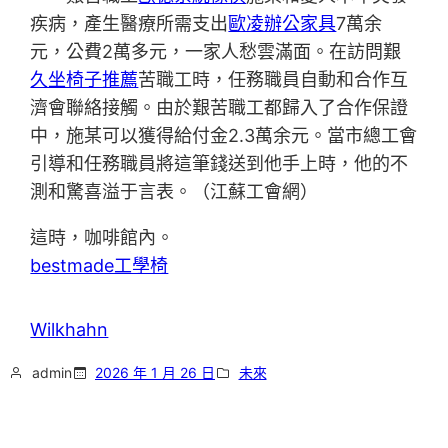
疾病，產生醫療所需支出
歐凌辦公家具
7萬余
元，公費2萬多元，一家人愁雲滿面。在訪問艱
久坐椅子推薦
苦職工時，任務職員自動和合作互
濟會聯絡接觸。由於艱苦職工都歸入了合作保證
中，施某可以獲得給付金2.3萬余元。當市總工會
引導和任務職員將這筆錢送到他手上時，他的不
測和驚喜溢于言表。（江蘇工會網）
這時，咖啡館內。
bestmade工學椅
Wilkhahn
admin
2026 年 1 月 26 日
未來