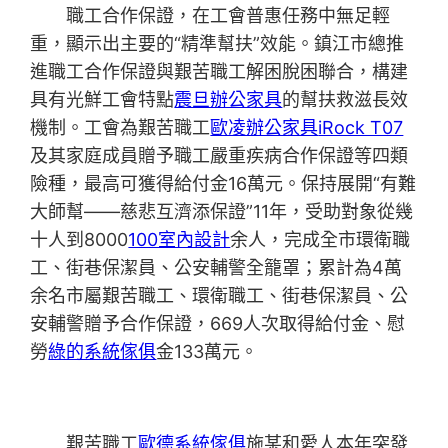
職工合作保證，在工會普惠任務中無足輕
重，顯示出主要的“精準幫扶”效能。鎮江市總推
進職工合作保證與艱苦職工解困脫困聯合，構建
具有光鮮工會特點
震旦辦公家具
的幫扶救滋長效
機制。工會為艱苦職工
歐凌辦公家具
iRock T07
及其家庭成員贈予職工嚴重疾病合作保證等四類
險種，最高可獲得給付金16萬元。保持展開“有難
大師幫——慈悲互濟添保證”11年，受助對象從幾
十人到8000
100室內設計
余人，完成全市環衛職
工、街巷保潔員、公安輔警全籠罩；累計為4萬
余名市屬艱苦職工、環衛職工、街巷保潔員、公
安輔警贈予合作保證，669人次取得給付金、慰
勞
綠的系統傢俱
金133萬元。
艱苦職工
歐德系統傢俱
施某和愛人本年突發