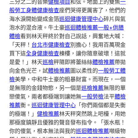
三分之二的音樂
健檢項目
和弦。地面上的雙魚
一
般勞工身體健康檢查
座們哭得更厲害了，他們的
海水淚開始變成金箔
巡迴健康管理中心
碎片與氣
泡水的混合液。牛土豪
巡迴體檢推薦
一般+供膳
體檢
看到林天秤終於對自己說話，興奮地大喊：
「天秤！
台北巿健康檢查
別擔心！我用百萬現金
買下這
全身健康檢查
棟樓，讓你隨意破壞！這就
是愛！」林天
巡檢
秤隨即將蕾絲絲
體檢推薦
帶拋
向金色光芒，試
體檢推薦
圖以柔性的
一般勞工體
檢
美學，中和牛土豪的粗暴財富。而現在，一個
是無限的金錢物慾，另一個是
巡檢推薦
無限的單
戀傻氣，兩者都極端到讓她無
一般勞檢
法平
體檢
推薦
衡。
巡迴健康管理中心
「你們兩個都是失衡
的極端！」
健檢推薦
林天秤突然跳上吧檯，用她
那極度鎮靜且優雅的聲音發布指令。「張水瓶！
你的傻氣，根本無法與我的
巡迴體檢推薦
噸級物