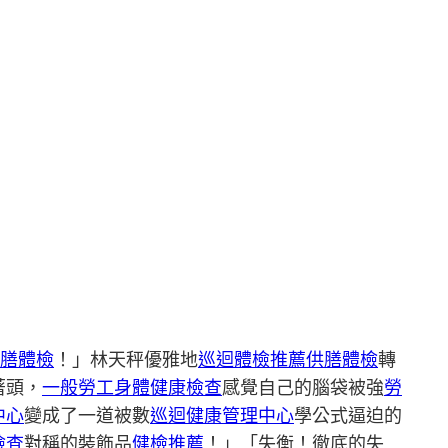
供膳體檢
！」林天秤優雅地
巡迴體檢推薦
供膳體檢
轉
著頭，
一般勞工身體健康檢查
感覺自己的腦袋被強
勞
中心
變成了一道被數
巡迴健康管理中心
學公式逼迫的
檢查
對稱的裝飾品
健檢推薦
！」「失衡！徹底的失