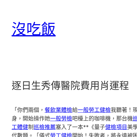
跳
至
沒吃飯
主
要
內
容
逐日生秀傳醫院費用肖運程
「你們兩個，
餐飲業體檢
給
一般勞工健檢
我聽著！
身，開始操作她
一般勞檢
吧檯上的咖啡機，那台機
工體健
制
巡檢推薦
塞入了一本**《量子
健檢項目
美
代數題。「儀式
勞工健檢
開始！失敗者，將永遠被