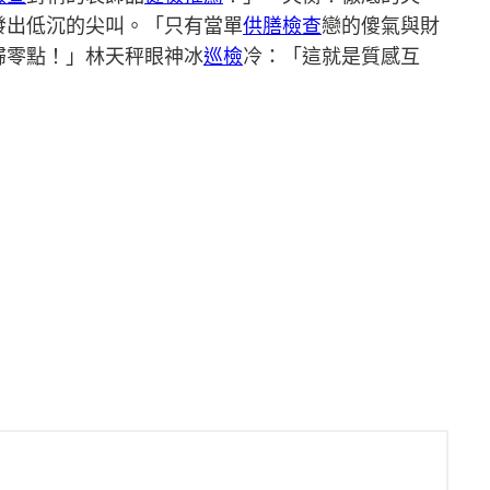
發出低沉的尖叫。「只有當單
供膳檢查
戀的傻氣與財
歸零點！」林天秤眼神冰
巡檢
冷：「這就是質感互