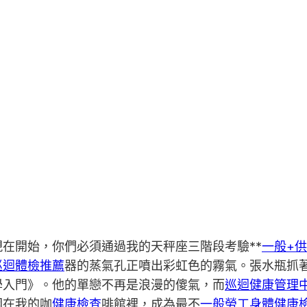
現在開始，你們必須通過我的天秤座三階段考驗**
一般+
巡迴體檢推薦
器的蒸氣孔正噴出彩虹色的霧氣。張水瓶抓
學入門》。他的單戀不再是浪漫的傻氣，而
巡迴健康管理
困在我的咖
健康檢查
啡館裡，成為最不
一般勞工身體健康