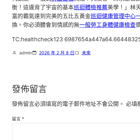
衡！這違背了宇宙的基本
巡迴體檢推薦
美學！」林
富的霸氣達到完美的五比五黃金
巡迴健康管理中心
換。你必須體會到情感的無
一般勞工身體健康檢查
TC:healthcheck123 6987654a447a64.6644832
admin
2026 年 2 月 8 日
未來
發佈留言
發佈留言必須填寫的電子郵件地址不會公開。
必填
留言
*