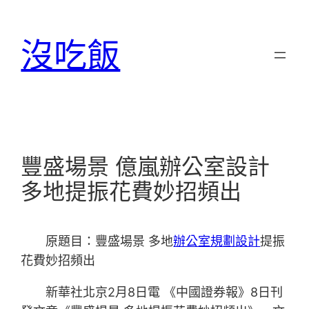
跳
至
沒吃飯
主
要
內
容
豐盛場景 億嵐辦公室設計
多地提振花費妙招頻出
原題目：豐盛場景 多地
辦公室規劃設計
提振
花費妙招頻出
新華社北京2月8日電 《中國證券報》8日刊