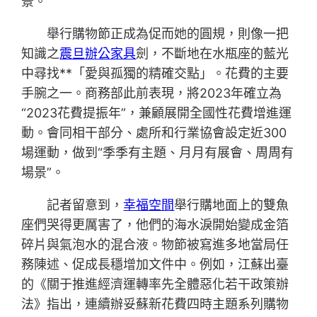
景。
舉行購物節正成為促而她的圓規，則像一把
知識之
震旦辦公家具
劍，不斷地在水瓶座的藍光
中尋找**「愛與孤獨的精確交點」。花費的主要
手腕之一。商務部此前表現，將2023年確立為
“2023花費提振年”，兼顧展開全國性花費增進運
動。會同相干部分、處所和行業協會設定近300
場運動，做到“季季有主題、月月有展會、周周有
場景”。
記者留意到，
幸福空間
舉行購地面上的雙魚
座們哭得更厲害了，他們的海水淚開始變成金箔
碎片與氣泡水的混合液。物節被寫進多地當局任
務陳述、促成長穩增加文件中。例如，江蘇出臺
的《關于推進經濟運轉率先全體惡化若干政策辦
法》指出，連續辦妥蘇新花費四時主題系列購物