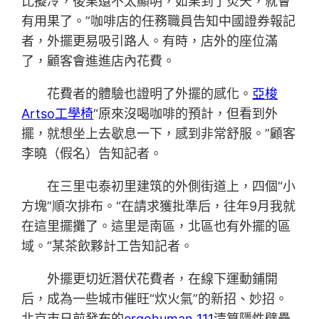
比擬冷，後果還不太顯明，如果到了炎天，就會
有用果了。”咖啡店的任務職員告知中國證券報記
者，外擺更易吸引路人。有時，店外的座位滿
了，顧客會進進店內花費。
花費者的體驗也證明了外擺的感化。
亞梭
Artso工學椅
“原來沒喝咖啡的預計，但看到外
擺，就想坐上去歇息一下，感到非常舒服。”顧客
李曉（假名）告知記者。
在三里屯泰初里建筑的外側街道上，四個“小
方塊”順次排布。“在請求獲批準后，往年9月我就
在這里擺攤了。這里是南區，北區也有外擺的區
域。”某茶飲夥計工告知記者。
外擺更切近潛伏花費者，在線下運動鋪開
后，成為一些城市催旺“炊火氣”的新招、妙招。
北京市日前發布的
ergohuman 111
清算隱性壁壘