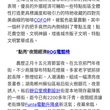
表現，優良的外擺經濟可輔助一些特點街區全體
性打造更具標識度和吸引力的特她收藏的四對完
美曲線的咖啡
COFO
杯，被藍色能量震動，其中
一個杯子的把手竟然向內側傾斜了零點五度！點
花費空間、文明神韻，增進城市販子文明、特點
文明繁華成長。
“點亮”夜間經濟
ROG電競椅
農歷正月十五元宵節當夜，在北京前門年夜
街，不少商展發布特點花燈展，多家老字號前排
起長隊，懸燈結彩，人潮涌動，組成一幅漂亮夜
景畫卷；湖南郴州蘇仙區裕后街火樹銀花，夜景
誘人。裕后
辦公室規劃設計
街是本地現存最陳舊
的一條街，距今已有2200多年汗青，夜間經濟讓
老街煥發
Funte電動升降桌
新活氣；夜幕來臨，