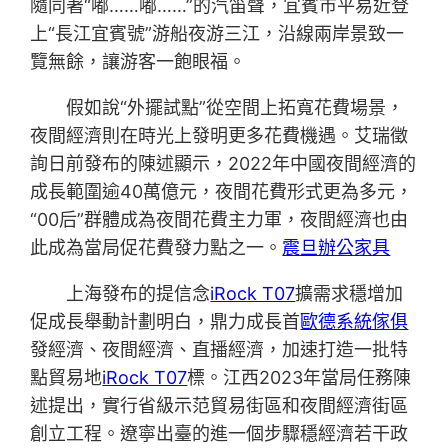
隨同著“嘟……嘟……”的汽笛聲，宜賓市平易近登
上“長江宜賓號”游船夜游三江，沿線兩岸景致一
覽無餘，讓游客一飽眼福。
假如說“外擺試點”從空間上拓寬花費場景，
夜間經濟則在時光上發明更多花費機遇。艾瑞徵
詢日前發布的陳述顯示，2022年中國夜間經濟的
成長範圍逾40萬億元，夜間花費形式更為多元，
“00后”群體成為夜間花費主力軍，夜間經濟也由
此成為當局促花費發力點之一。
震旦辦公家具
上海發布的提信念
iRock T07
擴需求穩增加
促成長舉動計劃明白，鼎力成長首
歐德系統傢俱
發經濟、夜間經濟、直播經濟，加速打造一批特
點貿易地
iRock T07
標。江西2023年當局任務陳
述提出，實行省級示范貿易街區和夜間經濟街區
創立工程。遼寧出臺的進一個步驟穩經濟若干政