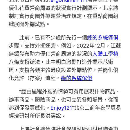
優化花費營商周遭的狀況實行計劃顯示，北京將
制訂實行商圈外擺運營治理規定，在重點商圈組
織展開外擺試點。
此前，已有不少處所先行一個
綠的系統傢俱
步驟，支撐外擺運營。例如，2022年12月，江蘇
無錫發布助力優化營商周遭的狀況的
人體工學椅
八條支撐辦法，此中明白激勵打造外擺示范街
區，支撐各類主體過度設置外擺點位，并簡化優
化允許（存案）流程。
綠的系統傢俱
“經由過程外擺的情勢可有用展現什物商品、
辦事商品、體驗商品，也可立異各類場景，從而
起到促發賣感化。
Enjoy121
”北京工商年夜學貿易
經濟研討所所長洪濤說。
上海社會迷信院社會學研討所研討員陶希東