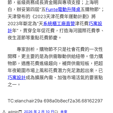
節，省級商務成長資金賜與專項支撐；上海明
白，辦妥第四屆“五
Funte電動升降桌
五購物節”；
天津發布的《2023天津花費年運動計劃》將
2023年斷定為“天
系統櫃工廠直營
津花費
巧寓設
計
年”，貫穿全年促花費，打造海河國際花費季、
夜生涯節等重點花費節慶。
專家剖析，購物節不只是社會花費的一次性
開釋，更主要的是為供需聯動供給紐帶。借力購
物節，適應花費進級趨向，補齊供需短板，把超
年夜範圍市場上風和花費潛力充足激起出來，已
巧寓設計
成為擴展內需、加強市場活氣的要害點
之一。
TC:elanchair29a 698a0b8ecf2a36.68162297
admin
2026 年 2 月 10 日
未來