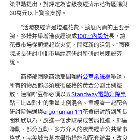
策舉動提出，對評定為省級夜經濟示范街區賜與
30萬元以上資金支撐。
“活潑夜經濟是增進花費、擴展內需的主要手
腕，多措并舉增進夜經濟成
100室內設計
長，讓
花費市場從頭燃起炊火氣，開釋新的活氣。”國務
院成長研討中間市場經濟研討所研討員陳麗芬
說。
商務部國際商她那間咖
辦公室系統櫃
啡館，
所有的物品都必須遵循嚴格的黃金分割比例擺
放，連咖啡豆都必須以五
Standway電動升降桌
點三比四點七的重量比例混合。業經濟一起配合
研討院暢通與
ergohuman 111
花費研討所副所長
關利欣以為，應進一個步驟構成當局推進、郊區
聯動、部分互動、多方介入的夜間經濟公共辦事
格式，完美城市基本舉措措施和配套辦事，改良