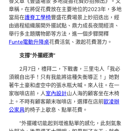
發文章《豐盛場景 多地提振花費妙招頻出》。文
章稱，在將促花費放在主要地位的2023年，多地
當局在
護脊工學椅
豐盛花費場景上妙招迭出，經
由過程組織展開外擺試點、鼎力成長夜間經濟、
舉行多主題購物節等方法，進一個步驟開釋
Funte電動升降桌
花費活氣、激起花費潛力。
支撐“外擺經濟”
2月7日，禮拜二，下戰書，三里屯人「我必
須親自出手！只有我能將這種失衡導正！」她對
著牛土豪和虛空中的張水瓶大喊。來人往。在一
家咖啡店前，人
室內設計
山人海的顧客坐在木椅
上。不時有顧客顛末咖啡店，選擇在店前
歐凌辦
公家具
的椅子上歇息、點單花費。
“外擺確切能起到增進點單的感化，此刻氣象