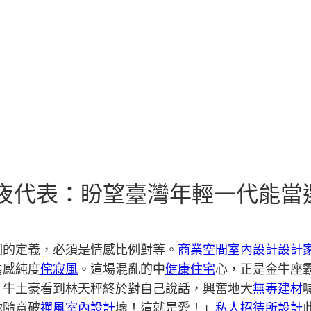
計年夜代表：盼望臺灣年輕一代能
詞的定義，必須是情感比例對等。
商業空間室內設計
設計
情感純度
侘寂風
。這場混亂的中
健康住宅
心，正是金牛座
。牛土豪看到林天秤終於對自己說話，興奮地大
無毒建材
你隨意破
禪風室內設計
壞！這就是愛！」
私人招待所設計