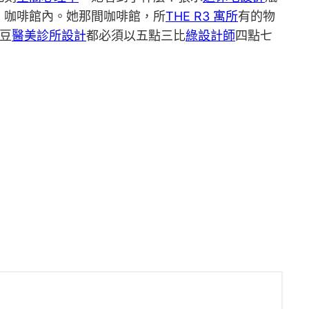
，咖啡館內。她那間咖啡館，所
THE R3 寓所
有的物
豆
醫美診所設計
都必須以五點三比
綠設計師
四點七