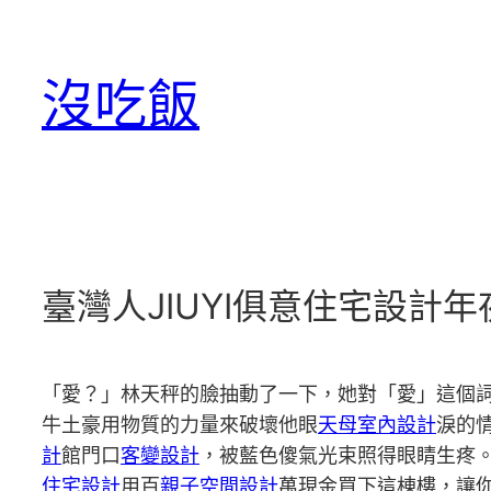
跳
至
沒吃飯
主
要
內
容
臺灣人JIUYI俱意住宅設
「愛？」林天秤的臉抽動了一下，她對「愛」這個
牛土豪用物質的力量來破壞他眼
天母室內設計
淚的
計
館門口
客變設計
，被藍色傻氣光束照得眼睛生疼
住宅設計
用百
親子空間設計
萬現金買下這棟樓，讓