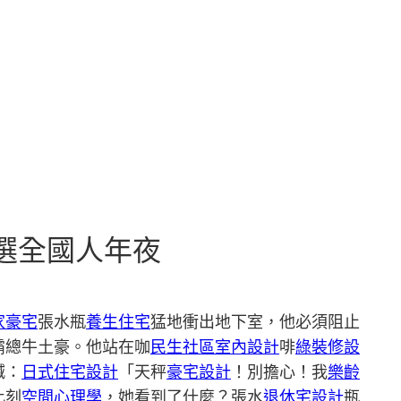
當選全國人年夜
家豪宅
張水瓶
養生住宅
猛地衝出地下室，他必須阻止
霸總牛土豪。他站在咖
民生社區室內設計
啡
綠裝修設
喊：
日式住宅設計
「天秤
豪宅設計
！別擔心！我
樂齡
此刻
空間心理學
，她看到了什麼？張水
退休宅設計
瓶