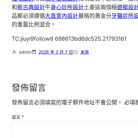
和
新古典設計
牛
身心診所設計
土豪這兩個極
遊艇設
品都必須遵循
大直室內設計
嚴格的黃金分
牙醫診所
的重量比例混合。
TC:jiuyi9follow8 698613bd6dc525.21793161
admin
2026 年 2 月 7 日
未來
發佈留言
發佈留言必須填寫的電子郵件地址不會公開。
必填
留言
*