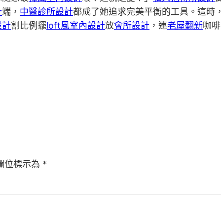
計
端，
中醫診所設計
都成了她追求完美平衡的工具。這時
設計
割比例擺
loft風室內設計
放
會所設計
，連
老屋翻新
咖啡
欄位標示為
*