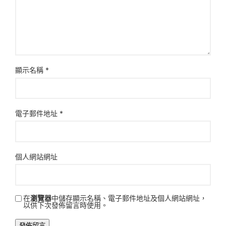
顯示名稱
*
電子郵件地址
*
個人網站網址
在
瀏覽器
中儲存顯示名稱、電子郵件地址及個人網站網址，
以供下次發佈留言時使用。