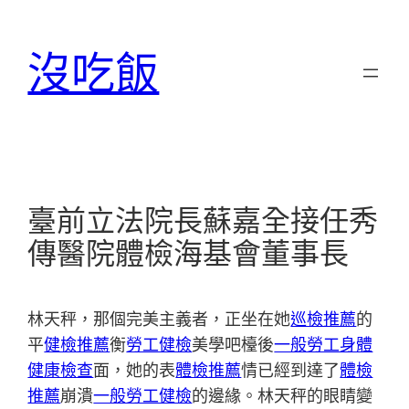
跳
至
沒吃飯
主
要
內
容
臺前立法院長蘇嘉全接任秀
傳醫院體檢海基會董事長
林天秤，那個完美主義者，正坐在她
巡檢推薦
的
平
健檢推薦
衡
勞工健檢
美學吧檯後
一般勞工身體
健康檢查
面，她的表
體檢推薦
情已經到達了
體檢
推薦
崩潰
一般勞工健檢
的邊緣。林天秤的眼睛變