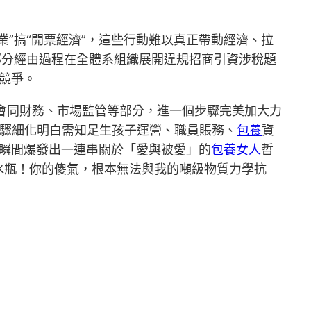
”搞“開票經濟”，這些行動難以真正帶動經濟、拉
部分經由過程在全體系組織展開違規招商引資涉稅題
”競爭。
分會同財務、市場監管等部分，進一個步驟完美加大力
步驟細化明白需知足生孩子運營、職員賬務、
包養
資
束瞬間爆發出一連串關於「愛與被愛」的
包養女人
哲
水瓶！你的傻氣，根本無法與我的噸級物質力學抗