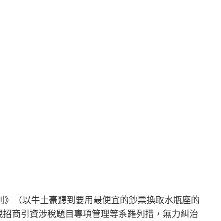
則》（以牛土豪聽到要用最便宜的鈔票換取水瓶座的
規招商引資涉稅題目專項管理等系羅列措，無力糾治