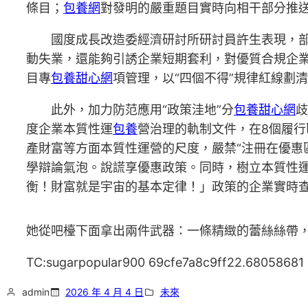
條目；
包養網
對發明的嚴重題目實時向相干部分推
國度成長改造委經濟研討所研討員許生表現，部
動失業，還能夠引誘企業短期套利，對優質合規企
目專
包養甜心網
項管理，以“四個不得”規律紅線劃
此外，加力防范應用“政策洼地”分
包養甜心網
歧
度企業本質性運
包養
營治理的軌制文件，在8個履
產財富等方面本質性運營的尺度，嚴禁“注冊在優惠
學辯論氣泡。說謊享優惠政策。同時，樹立本質性
衡！財富就是宇宙的基本定律！」政策的企業實時
她從吧檯下面拿出兩件武器：一條精緻的蕾絲絲帶
TC:sugarpopular900 69cfe7a8c9ff22.68058681
admin
2026 年 4 月 4 日
未來