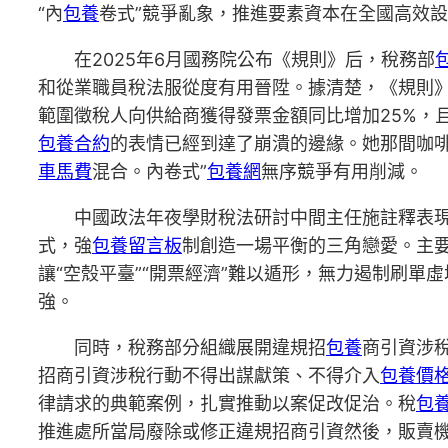
“內
包養
卷式”競爭亂象，推進要素資本在全國高效
在2025年6月國務院公布《規則》后，稅務部
和從業職員稅法服從度有用晉陞。據清楚，《規則》
範圍徵稅人向供給商獲得發票金額同比增加25%，
包養合約
的表情已經到達了崩潰的邊緣。她那間咖
車馬費
混合。內卷式”
包養網
無序競爭有用削減。
中國政法年夜學財稅法研討中間主任施註釋表
式，強
包養留言板
制創造一場平衡的三角戀愛。主
讓“空殼平臺”“開票經濟”難以遁形，無力遏制刷
強。
同時，稅務部分組織展開違規招
包養
商引資涉
招商引資涉稅行動不得出謀獻策、不得介入
包養價
律請求的典範案例，扎實推動以案促改促治。稅
包
推進處所當局廢除或修正違規招商引資然後，販賣