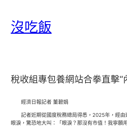
跳
至
沒吃飯
主
要
內
容
稅收組專包養網站合拳直擊“
經濟日報記者 董碧娟
記者近期從國度稅務總局得悉，2025年，經由過
眼淚，驚恐地大叫：「眼淚？那沒有市值！我寧願