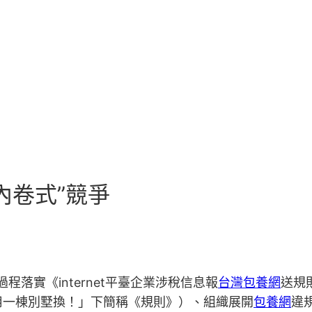
內卷式”競爭
程落實《internet平臺企業涉稅信息報
台灣包養網
送規
用一棟別墅換！」下簡稱《規則》）、組織展開
包養網
違