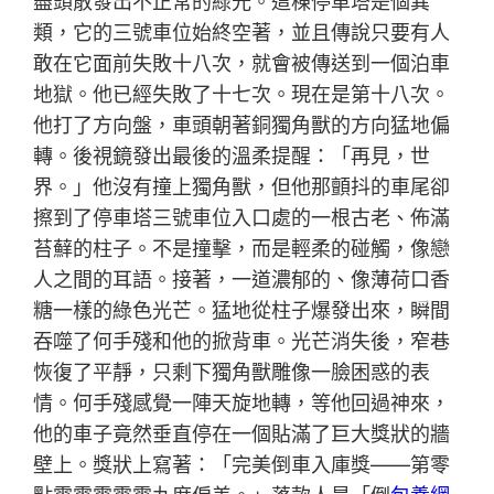
盡頭散發出不正常的綠光。這棟停車塔是個異
類，它的三號車位始終空著，並且傳說只要有人
敢在它面前失敗十八次，就會被傳送到一個泊車
地獄。他已經失敗了十七次。現在是第十八次。
他打了方向盤，車頭朝著銅獨角獸的方向猛地偏
轉。後視鏡發出最後的溫柔提醒：「再見，世
界。」他沒有撞上獨角獸，但他那顫抖的車尾卻
擦到了停車塔三號車位入口處的一根古老、佈滿
苔蘚的柱子。不是撞擊，而是輕柔的碰觸，像戀
人之間的耳語。接著，一道濃郁的、像薄荷口香
糖一樣的綠色光芒。猛地從柱子爆發出來，瞬間
吞噬了何手殘和他的掀背車。光芒消失後，窄巷
恢復了平靜，只剩下獨角獸雕像一臉困惑的表
情。何手殘感覺一陣天旋地轉，等他回過神來，
他的車子竟然垂直停在一個貼滿了巨大獎狀的牆
壁上。獎狀上寫著：「完美倒車入庫獎——第零