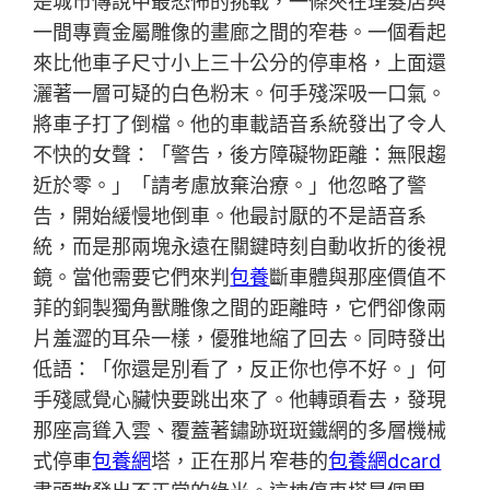
是城市傳說中最恐怖的挑戰，一條夾在理髮店與
一間專賣金屬雕像的畫廊之間的窄巷。一個看起
來比他車子尺寸小上三十公分的停車格，上面還
灑著一層可疑的白色粉末。何手殘深吸一口氣。
將車子打了倒檔。他的車載語音系統發出了令人
不快的女聲：「警告，後方障礙物距離：無限趨
近於零。」「請考慮放棄治療。」他忽略了警
告，開始緩慢地倒車。他最討厭的不是語音系
統，而是那兩塊永遠在關鍵時刻自動收折的後視
鏡。當他需要它們來判
包養
斷車體與那座價值不
菲的銅製獨角獸雕像之間的距離時，它們卻像兩
片羞澀的耳朵一樣，優雅地縮了回去。同時發出
低語：「你還是別看了，反正你也停不好。」何
手殘感覺心臟快要跳出來了。他轉頭看去，發現
那座高聳入雲、覆蓋著鏽跡斑斑鐵網的多層機械
式停車
包養網
塔，正在那片窄巷的
包養網dcard