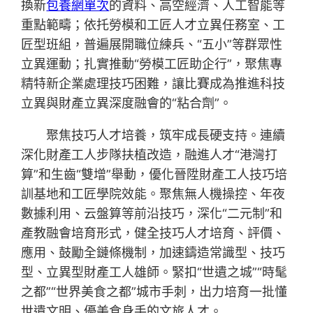
換新
包養網單次
的資料、高空經濟、人工智能等
重點範疇；依托勞模和工匠人才立異任務室、工
匠型班組，普遍展開職位練兵、“五小”等群眾性
立異運動；扎實推動“勞模工匠助企行”，聚焦專
精特新企業處理技巧困難，讓比賽成為推進科技
立異與財產立異深度融會的“粘合劑”。
聚焦技巧人才培養，筑牢成長硬支持。連續
深化財產工人步隊扶植改造，融進人才“港灣打
算”和生齒“雙增”舉動，優化晉陞財產工人技巧培
訓基地和工匠學院效能。聚焦無人機操控、年夜
數據利用、云盤算等前沿技巧，深化“二元制”和
產教融會培育形式，健全技巧人才培育、評價、
應用、鼓勵全鏈條機制，加速鑄造常識型、技巧
型、立異型財產工人雄師。緊扣“世遺之城”“時髦
之都”“世界美食之都”城市手刺，出力培育一批懂
世遺文明、優美食身手的文旅人才。