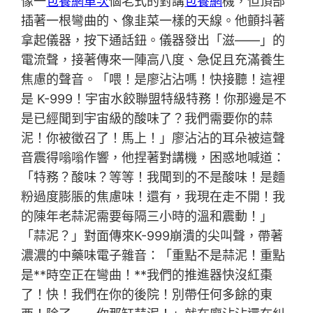
像一
包養網單次
個老式的對講
包養網
機，但頂部
插著一根彎曲的、像韭菜一樣的天線。他顫抖著
拿起儀器，按下通話鈕。儀器發出「滋——」的
電流聲，接著傳來一陣高八度、急促且充滿養生
焦慮的聲音。「喂！是廖沾沾嗎！快接聽！這裡
是 K-999！宇宙水餃聯盟特級特務！你那邊是不
是已經聞到宇宙級的酸味了？我們需要你的蒜
泥！你被徵召了！馬上！」廖沾沾的耳朵被這聲
音震得嗡嗡作響，他捏著對講機，困惑地喊道：
「特務？酸味？等等！我聞到的不是酸味！是麵
粉過度膨脹的焦慮味！還有，我現在走不開！我
的陳年老蒜泥需要每隔三小時的溫和震動！」
「蒜泥？」對面傳來K-999崩潰的尖叫聲，帶著
濃濃的中藥味電子雜音：「重點不是蒜泥！重點
是**時空正在彎曲！**我們的推進器快沒紅棗
了！快！我們在你的後院！別帶任何多餘的東