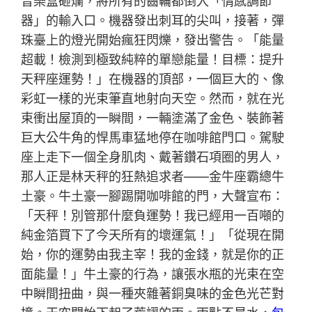
音樂盒砸爛，將所有的齒輪都倒入「情感調節
器」的輸入口。機器發出刺耳的尖叫，接著，彈
珠臺上的燈光開始瘋狂閃爍，發出警告。「能量
超載！檢測到極致純粹的單戀能量！目標：提升
天秤座運勢！」在機器的頂部，一個巨大的、像
彩虹一樣的光束筆直地射向天空。然而，就在光
束衝出屋頂的一瞬間，一輛塗滿了金色、裝飾著
巨大公牛角的悍馬車猛地停在咖啡館門口。駕駛
座上走下一個全身肌肉、戴著鑽石項圈的男人，
那人正是林天秤的狂熱追求者——金牛座霸總牛
土豪。牛土豪一腳踢開咖啡館的門，大聲宣布：
「天秤！別管那什麼負運勢！我已經用一百噸的
純金箔買下了今天所有的壞運氣！」「從現在開
始，你的運勢由我主宰！我的金錢，就是你的正
面能量！」牛土豪的行為，讓張水瓶的光束在空
中瞬間扭曲，與一種夾雜著銅臭味的金色光芒對