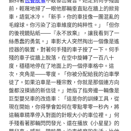
顫抖著
包養故事
不敢發出聲音。她走到何手殘面
前，輕蔑地掃了一眼他那輛垂直貼在牆上的掀背
車，語氣冰冷。「新手，你的車技像一團混亂的
毛線球。你污染了泊車維度的純粹性。」「但你
的後視鏡貼紙——『永不放棄』，讓我看到了一
絲愚蠢的勇氣。」車影大人突然掏出一個像是遙
控器的裝置，對著何手殘的車子按了一下。何手
殘的車子從牆上脫落，在空中旋轉了一百八十
度，穩穩地停在了地面上的一個停車格中。這
次，夾角是——零度。「你被分配給我的泊車學
徒了。如果泊車是一種宗教，你就是那個連方向
盤都沒摸過的新信徒。」她指了指旁邊一輛像是
巨型嬰兒車的改造車：「這是你的訓練工具，從
現在開始，你得學會如何在零點零零一秒內，將
這輛車精準停入對面的針眼大小的車位裡。」何
手殘看著那輛閃閃發光、還在播放《小星星》的