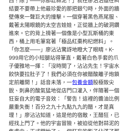
西！除了——你那缸蒜泥！」就在廖沾沾還在糾
結要不要帶上他最珍愛的那把銀勺時，外面的牆
壁傳來一聲巨大的撞擊。一個穿著黑色燕尾服、
戴著太陽眼鏡的太空吉娃娃，正從牆上的破洞鑽
進來。它的背上揹著一個像是小型瓦斯桶的東
西，桶上用毛筆寫著「極品紅棗枸杞燃料」。
「你怎麼——」廖沾沾驚訝地瞪大了眼睛。K-
999用它的小短腿站得筆直，戴著白色手套的爪
子優雅地一揮：「沒時間了，沾沾先生！宇宙水
餃快要拉肚子了！我們必須在你被醋酸離子炮鎖
定前離開！」話音未落，一
包養金額
股極致尖
銳、刺鼻的酸氣猛地從店門口灌入，伴隨著一個
狂妄自大的電子音效：「警告！這裡的醬油比例
嚴重失衡！百分之九十九點九九的醋，才是真
理！」廖沾沾知道，這是他的宿敵，王醋狂，已
經找上門了。他的宇宙冒險，被迫從他對蒜泥的