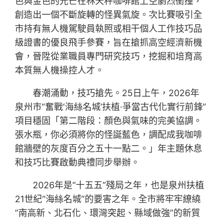
色與金色的光芒在林天秤咖啡館上空劇烈衝撞，
創造出一個不斷旋轉的怪異氣旋。次比賽吸引全
市持有無人機駕駛員執照或相干個人工作技巧品
級證書的優良飛手參賽，旨在搶抓高空經濟新機
會，晉陞從業職員專門研究技巧，挖掘和培育高
本質無人機操控人才。
春潮涌動，技巧搶先。25日上午，2026年
泉州市“奮戰‘海絲名城’扶植·爭當古代化實行前鋒”
項目穩固「第二階段：顏色與氣味的完美協調。
張水瓶，你必須將你的怪誕藍色，調配成我咖啡
館牆壁的灰度百分之五十一點二。」年主題休息
和技巧比賽啟動典禮同步舉辦。
2026年是“十五五”殘局之年，也是泉州扶植
21世紀“海絲名城”的要害之年。全市將牢牢繚繞
“南高新、北石化、環灣突起、縣域做強”的新質