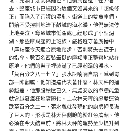
球，充滿了混亂與錯位。他衝到窗邊，往外看
去。整座城市已經因為這個突如其來的「超級修
正」而陷入了荒謬的混亂。街道上的雙魚座們，
開始不受控制地流下鹹鹹的海水淚，他們無法停
止地哭泣，導致城市低窪處已經形成了小型潟
湖。那些摩羯座的上班族，嚴格遵守著廣播中
「摩羯座今天適合原地踏步，否則將失去襪子」
的指令。數百名西裝筆挺的摩羯座正整齊地站在
原地，他們的鞋子裡裝滿了已經潮濕的淚水。
「負百分之八十七？」張水瓶喃喃自語，感到胃
部一陣翻騰，他知道這代表著什麼。林天秤的運
勢越差，他那股積壓已久、無處安放的單戀能量
就會越發瘋狂地實體化。上次林天秤的戀愛運勢
跌至百分之二十，張水瓶就發現他的廚房裡長滿
了巨大的、形狀是林天秤側臉的粉紅色蘑菇。他
必須在今天結束前，將林天秤的運勢至少提升到