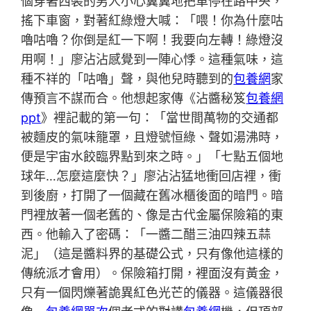
個穿著西裝的男人小心翼翼地把車停在路中央，
搖下車窗，對著紅綠燈大喊：「喂！你為什麼咕
嚕咕嚕？你倒是紅一下啊！我要向左轉！綠燈沒
用啊！」廖沾沾感覺到一陣心悸。這種氣味，這
種不祥的「咕嚕」聲，與他兒時聽到的
包養網
家
傳預言不謀而合。他想起家傳《沾醬秘笈
包養網
ppt
》裡記載的第一句：「當世間萬物的交通都
被麵皮的氣味籠罩，且燈號恒綠、聲如湯沸時，
便是宇宙水餃臨界點到來之時。」「七點五個地
球年…怎麼這麼快？」廖沾沾猛地衝回店裡，衝
到後廚，打開了一個藏在舊冰櫃後面的暗門。暗
門裡放著一個老舊的、像是古代金屬保險箱的東
西。他輸入了密碼：「一醬二醋三油四辣五蒜
泥」（這是醬料界的基礎公式，只有像他這樣的
傳統派才會用）。保險箱打開，裡面沒有黃金，
只有一個閃爍著詭異紅色光芒的儀器。這儀器很