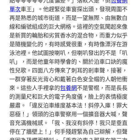
點零零零零零九度偏差。」落款人是「倒
包養網
單次
車王」。他趕緊從車窗探出頭，發現周圍不
再是熟悉的城市街道，而是一望無際、由無數白
線和編號組成的巨大網格。這裡的空氣聞起來像
是新買的輪胎和劣質香水的混合物，而重力似乎
是隨機變化的，有時感覺很重，有時像漂浮在游
泳池裡。他試圖按喇叭，但喇叭發出的不是「叭
叭」，而是他童年時學會的、關於泊車口訣的魔
性兒歌。四面八方傳來了刺耳的剎車聲，接著，
一群穿著反光背心和戴著白色安全帽的人朝他衝
來。這些人手裡拿的
包養網
不是警棍，而是長長
的測量尺和巨大的電子角度儀，臉上的表情極度
嚴肅。「違反泊車維度基本法！斜停入庫！罪大
惡極！」領頭的泊車警察用一個擴音器大喊，聲
音充滿機械感。「我、我沒有斜停！我只是垂直
停在了牆壁上！」何手殘趕緊為自己辯解，但聲