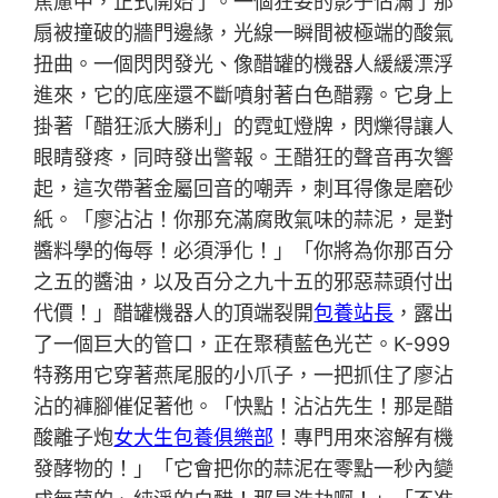
焦慮中，正式開始了。一個狂妄的影子佔滿了那
扇被撞破的牆門邊緣，光線一瞬間被極端的酸氣
扭曲。一個閃閃發光、像醋罐的機器人緩緩漂浮
進來，它的底座還不斷噴射著白色醋霧。它身上
掛著「醋狂派大勝利」的霓虹燈牌，閃爍得讓人
眼睛發疼，同時發出警報。王醋狂的聲音再次響
起，這次帶著金屬回音的嘲弄，刺耳得像是磨砂
紙。「廖沾沾！你那充滿腐敗氣味的蒜泥，是對
醬料學的侮辱！必須淨化！」「你將為你那百分
之五的醬油，以及百分之九十五的邪惡蒜頭付出
代價！」醋罐機器人的頂端裂開
包養站長
，露出
了一個巨大的管口，正在聚積藍色光芒。K-999
特務用它穿著燕尾服的小爪子，一把抓住了廖沾
沾的褲腳催促著他。「快點！沾沾先生！那是醋
酸離子炮
女大生包養俱樂部
！專門用來溶解有機
發酵物的！」「它會把你的蒜泥在零點一秒內變