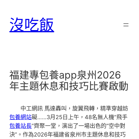
跳
至
沒吃飯
主
要
內
容
福建專包養app泉州2026
年主題休息和技巧比賽啟動
中工網訊 馬達轟叫，旋翼飛轉，精準穿越妨
包養網站
礙……3月25日上午，48名無人機“飛手
包養站長
”齊聚一堂，演出了一場出色的“空中對
決”。作為2026年福建省泉州市主題休息和技巧