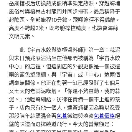
岳廟擋板后切換熱成像精準鎖定熱源，穿越蟳埔
風俗村與梧林古村龍門并同步掃碼，最后穩降于
起降區。全部旅程10分鐘，飛翔途徑不得偏離，
高度不跨越2米，既考驗操控精度，也融會海絲
文明元素。
此《宇宙水餃與終極醬料師》第一章：蒜泥
與末日預兆廖沾沾坐在他那間被稱為「宇宙水餃
中心」的店裡，但這間店的外觀更像是一個被遺
棄的藍色塑膠棚，與「宇宙」或「中心」這兩個
詞毫無關係。他正在對著一缸已經發酵了七個月
又七天的老蒜泥嘆氣。「你還不夠靈動，我的蒜
泥。」他輕聲細語，彷彿在責備一個不上進的孩
子。店內只有他一個人，連蒼蠅都因為難以忍受
那股陳年蒜頭混合著
包養
鐵鏽與淡淡
包養價格
絕
望的味道而選擇繞道飛行。今天的營業額是：