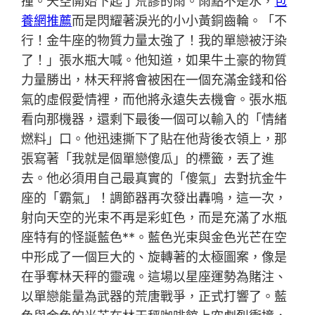
撞。天空開始下起了荒謬的雨。雨點不是水，
包
養網推薦
而是閃耀著淚光的小小黃銅齒輪。「不
行！金牛座的物質力量太強了！我的單戀被汙染
了！」張水瓶大喊。他知道，如果牛土豪的物質
力量勝出，林天秤將會被困在一個充滿金錢和俗
氣的虛假愛情裡，而他將永遠失去機會。張水瓶
看向那機器，還剩下最後一個可以輸入的「情緒
燃料」口。他迅速撕下了貼在他背後衣領上，那
張寫著「我就是個單戀傻瓜」的標籤，丟了進
去。他必須用自己最真實的「傻氣」去對抗金牛
座的「霸氣」！調節器再次發出轟鳴，這一次，
射向天空的光束不再是彩虹色，而是充滿了水瓶
座特有的怪誕藍色**。藍色光束與金色光芒在空
中形成了一個巨大的、旋轉著的太極圖案，像是
在爭奪林天秤的靈魂。這場以星座運勢為賭注、
以單戀能量為武器的荒唐戰爭，正式打響了。藍