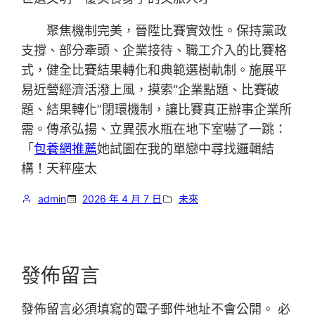
聚焦機制完美，晉陞比賽實效性。保持黨政
支撐、部分牽頭、企業接待、職工介入的比賽格
式，健全比賽結果轉化和典範選樹軌制。施展平
易近營經濟活潑上風，摸索“企業點題、比賽破
題、結果轉化”閉環機制，讓比賽真正辦事企業所
需。傳承弘揚、立異張水瓶在地下室嚇了一跳：
「
包養網推薦
她試圖在我的單戀中尋找邏輯結
構！天秤座太
admin
2026 年 4 月 7 日
未來
發佈留言
發佈留言必須填寫的電子郵件地址不會公開。
必