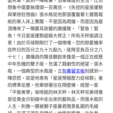
嬰兒車，感到一陣眩暈。泊車維度的生活，比他
想象中還要無理頭一百萬倍。《失控的星座運勢
與單戀狂想曲》張水瓶從他那張覆蓋著七層舊報
紙的單人床上驚醒，不是因為鬧鐘，而是因為屋
頂傳來了一陣震耳欲聾的廣播聲。「緊急！緊
急！今日星座運勢超級大修正！所有天秤座請注
意！由於月球剛剛打了一個噴嚏，您的戀愛機率
從昨日的百分之九十九點九，陡降至負百分之八
十七！」廣播員的聲音聽起來像是一個正在經歷
中年危機的雙子座，充滿了戲劇性的絕望。張水
瓶，一個典型的水瓶座，立
包養留言板
刻感到一
陣恐慌，這是他患有「星座預報壓力症候群」後
的標準反應。他單戀著住在隔壁棟、經營一家
「平衡美學」咖啡館的林天秤。林天秤完美得像
是從黃金分割線中走出來的藝術品。而張水瓶的
人生，則像一團被獅子座暴君隨意亂踢的毛線