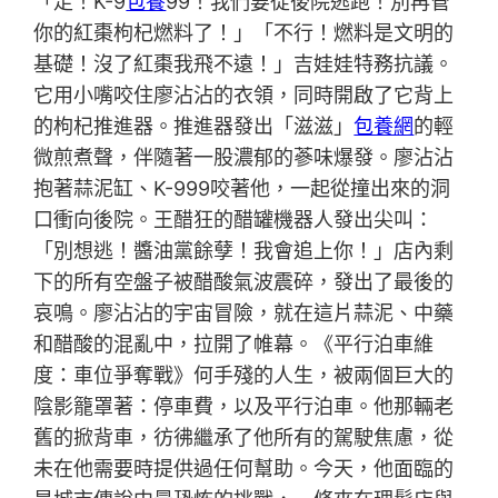
「走！K-9
包養
99！我們要從後院逃跑！別再管
你的紅棗枸杞燃料了！」「不行！燃料是文明的
基礎！沒了紅棗我飛不遠！」吉娃娃特務抗議。
它用小嘴咬住廖沾沾的衣領，同時開啟了它背上
的枸杞推進器。推進器發出「滋滋」
包養網
的輕
微煎煮聲，伴隨著一股濃郁的蔘味爆發。廖沾沾
抱著蒜泥缸、K-999咬著他，一起從撞出來的洞
口衝向後院。王醋狂的醋罐機器人發出尖叫：
「別想逃！醬油黨餘孽！我會追上你！」店內剩
下的所有空盤子被醋酸氣波震碎，發出了最後的
哀鳴。廖沾沾的宇宙冒險，就在這片蒜泥、中藥
和醋酸的混亂中，拉開了帷幕。《平行泊車維
度：車位爭奪戰》何手殘的人生，被兩個巨大的
陰影籠罩著：停車費，以及平行泊車。他那輛老
舊的掀背車，彷彿繼承了他所有的駕駛焦慮，從
未在他需要時提供過任何幫助。今天，他面臨的