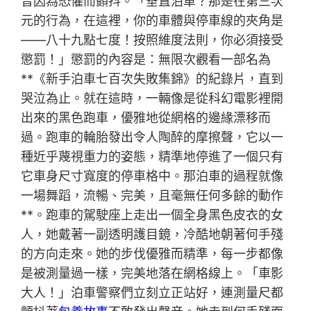
音因為恐懼而顫抖。「垂直泊車？那是在第三次
元的行為，在這裡，你的車體與停車線的夾角是
——八十九點七度！按照維度法則，你必須接受
懲罰！」懲罰的內容是：無限次觀看一部名為
**《新手泊車七百次失敗集錦》的紀錄片，直到
哭泣為止。就在這時，一輛像是從科幻電影裡開
出來的黑色跑車，優雅地從網格的邊緣漂移而
過。跑車的輪胎發出令人陶醉的摩擦聲，它以一
種近乎蔑視重力的姿態，精準地停進了一個只有
它車身尺寸寬度的停車格中。那泊車的過程就像
一場舞蹈，流暢、完美，且毫無任何多餘的動作
**。跑車的駕駛座上走出一個全身黑色皮衣的女
人，她戴著一副透明護目鏡，冷酷地朝著何手殘
的方向走來。她的步伐優雅而精準，每一步都像
是被測量過一樣，完美地落在網格線上。「車影
大人！」泊車警察們立刻立正站好，連測量尺都