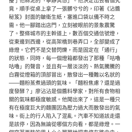
擾了他蒜泥的「寧靜冥想」。他決定出去看個究
竟，順手從桌上拿了一張髒兮兮的，印著《沾醬
秘笈》封面的皺衛生紙，塞進口袋以備不時之
需。他一腳踏出店門，立刻被眼前的景象震驚
了。整條城市的主幹道上，數百個交通信號燈，
從東邊到西邊，從高架橋到巷弄口，全部變成了
綠燈。它們不是交替閃爍，而是固定在「通行」
的狀態，同時，每一個燈箱都發出了那種「咕嚕
咕嚕」的聲音，並且有一層淡淡的、熱氣騰騰的
白霧從燈箱的頂部冒出，散發出一種難以名狀的
——麵粉蒸煮過頭的氣味。「麵粉焦慮？還是過
度發酵？」廖沾沾是個醬料學家，對所有食物相
關的氣味都極度敏感。他聞出來了，這是一種只
有在極度巨大的麵團因為壓力過大而散發出的氣
味。街上的行人陷入了混亂。汽車不知道該走還
是該停，因為無論從哪個方向看，都是綠燈。一