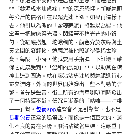
零。廖沾沾不安的不是店裡的生意，而是他對
**「蒜泥成本焦慮症」**的深層恐懼。新鮮蒜頭
每公斤的價格正在以超光速上漲，如果再這樣下
去，他引以為傲的「靈魂蒜泥」將難以為繼。他
拿著一把被磨得光滑、閃耀著不祥光芒的小銀
勺，從缸底撈起一坨濃稠的、顏色介於灰綠與土
黃之間的發酵物。這蒜泥被他照顧得像稀世珍
寶，每隔三小時，他就要用手指彈一下缸邊，確
保它能感受到**「溫和的震動」**，以助其在精
神上達到圓滿。就在廖沾沾專注於與蒜泥進行心
靈交流時，外面的世界開始發出一些不對勁的信
號。首先是聲音。街上所有的汽車喇叭同時發出
了一個持續不斷、低沉且潮濕的「咕嚕——咕嚕
——」聲。
包養app
這聲音不是引擎聲，也不是
長期包養
正常的鳴笛聲，而像是一個巨大的、消
化不良的胃在哀嚎。廖沾沾皺著眉頭，這嚴重干