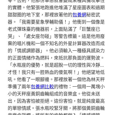
零。否則，他那份單戀就會變成某種具備攻擊性
的實體。他緊張地跑進他堆滿了星座圖表和過期
甜甜圈的地下室，那裡放著他的
包養網
秘密武
器。「我需要星象學輔助儀！」他衝到一個像是
老式彈珠臺的機器前，上面貼滿了「巨蟹座已
哭」、「處女座勿碰」等警告標籤。這是他用廢
棄的唱片機和一個不知名的外星計算器改造而成
的「情感調節器」。他必須輸入一種極具感染力
的正面情緒作為燃料，來抵抗那負面的運勢波。
「水瓶座的優勢，就是超脫一切的理性與冷靜…
才怪！我只有一腔熱血的傻氣啊！」他絕望地低
吼。他看了一眼腳邊。那裡放著一個他為林天秤
準備了兩年
包養網比較
的禮物：一個用一萬塊小
小的天秤座黃銅齒輪組成的音樂盒。他從未送
出，因為害怕被拒絕。這份害怕，就是純度最高
的單戀情感。張水瓶咬緊牙關，將那個黃銅齒輪