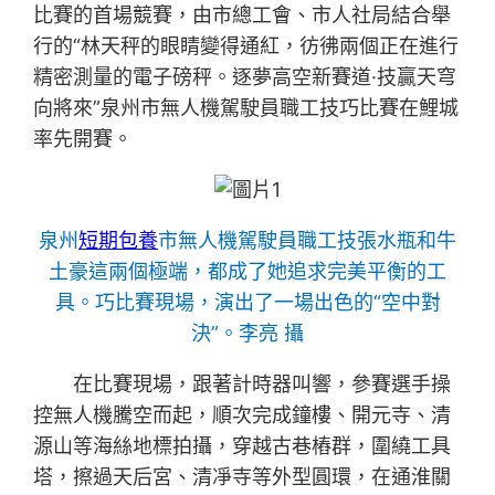
比賽的首場競賽，由市總工會、市人社局結合舉
行的“林天秤的眼睛變得通紅，彷彿兩個正在進行
精密測量的電子磅秤。逐夢高空新賽道·技贏天穹
向將來”泉州市無人機駕駛員職工技巧比賽在鯉城
率先開賽。
泉州
短期包養
市無人機駕駛員職工技張水瓶和牛
土豪這兩個極端，都成了她追求完美平衡的工
具。巧比賽現場，演出了一場出色的“空中對
決”。李亮 攝
在比賽現場，跟著計時器叫響，參賽選手操
控無人機騰空而起，順次完成鐘樓、開元寺、清
源山等海絲地標拍攝，穿越古巷樁群，圍繞工具
塔，擦過天后宮、清凈寺等外型圓環，在通淮關