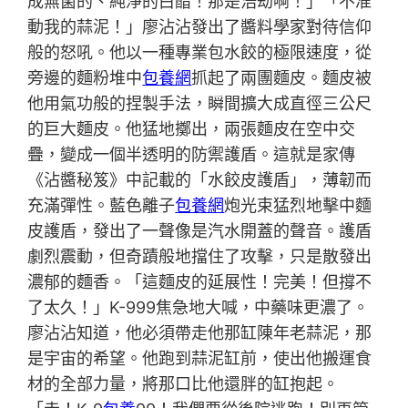
成無菌的、純淨的白醋！那是浩劫啊！」「不准
動我的蒜泥！」廖沾沾發出了醬料學家對待信仰
般的怒吼。他以一種專業包水餃的極限速度，從
旁邊的麵粉堆中
包養網
抓起了兩團麵皮。麵皮被
他用氣功般的捏製手法，瞬間擴大成直徑三公尺
的巨大麵皮。他猛地擲出，兩張麵皮在空中交
疊，變成一個半透明的防禦護盾。這就是家傳
《沾醬秘笈》中記載的「水餃皮護盾」，薄韌而
充滿彈性。藍色離子
包養網
炮光束猛烈地擊中麵
皮護盾，發出了一聲像是汽水開蓋的聲音。護盾
劇烈震動，但奇蹟般地擋住了攻擊，只是散發出
濃郁的麵香。「這麵皮的延展性！完美！但撐不
了太久！」K-999焦急地大喊，中藥味更濃了。
廖沾沾知道，他必須帶走他那缸陳年老蒜泥，那
是宇宙的希望。他跑到蒜泥缸前，使出他搬運食
材的全部力量，將那口比他還胖的缸抱起。