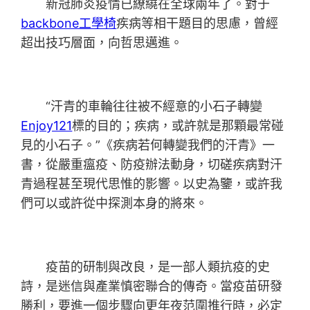
新冠肺炎疫情已繚繞在全球兩年了。對于
backbone工學椅
疾病等相干題目的思慮，曾經
超出技巧層面，向哲思邁進。
“汗青的車輪往往被不經意的小石子轉變
Enjoy121
標的目的；疾病，或許就是那顆最常碰
見的小石子。”《疾病若何轉變我們的汗青》一
書，從嚴重瘟疫、防疫辦法動身，切磋疾病對汗
青過程甚至現代思惟的影響。以史為鑒，或許我
們可以或許從中探測本身的將來。
疫苗的研制與改良，是一部人類抗疫的史
詩，是迷信與產業慎密聯合的傳奇。當疫苗研發
勝利，要進一個步驟向更年夜范圍推行時，必定