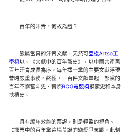
百年的汗青，何故為證？
嚴厲當真的汗青文獻，天然可
亞梭Artso工
學椅
以。《文獻中的百年黨史》，以中國共產黨
百年汗青成長為序，每年擇一黨的主要文獻浮現
昔時嚴重事務。終極，一百件文獻串起一部黨的
百年不懈奮斗史、實際
ROG電競椅
摸索史和本身
扶植史。
具有編年效能的票證，則是輕盈的視角。
《郵票中的百年黨這場荒誕的戀愛爭奪戰，此刻