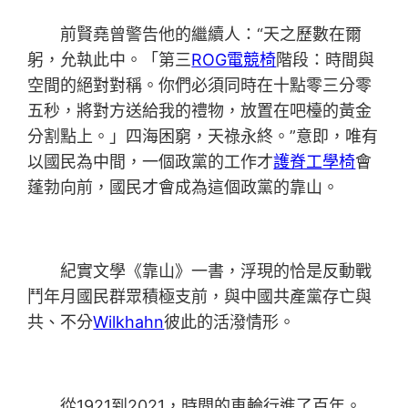
前賢堯曾警告他的繼續人：“天之歷數在爾
躬，允執此中。「第三
ROG電競椅
階段：時間與
空間的絕對對稱。你們必須同時在十點零三分零
五秒，將對方送給我的禮物，放置在吧檯的黃金
分割點上。」四海困窮，天祿永終。”意即，唯有
以國民為中間，一個政黨的工作才
護脊工學椅
會
蓬勃向前，國民才會成為這個政黨的靠山。
紀實文學《靠山》一書，浮現的恰是反動戰
鬥年月國民群眾積極支前，與中國共產黨存亡與
共、不分
Wilkhahn
彼此的活潑情形。
從1921到2021，時間的車輪行進了百年。