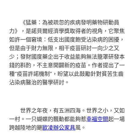
《猛藥：為被疏忽的疾病發明藥物研動員
力》，是諾貝爾經濟學獎取得者的視角，它聚焦
如許一個窘境：低支出國度飽受沾染病的困擾，
但是由于財力無限，相干疫苗研討一向少之又
少；發財國度藥企出于收益能夠無法籠罩研發本
錢的斟酌，不主意開闢新的疫苗。作者提出了一
種“疫苗許諾機制”，盼望以此鼓勵針對貧苦生齒
沾染病醫治的醫學研討。
世界之年夜，有五洲四海。世界之小，又如
一村。一只蝴蝶的飄動都能夠惹
幸福空間
起一場
跨越陸地的颶
歐凌辦公家具
風。