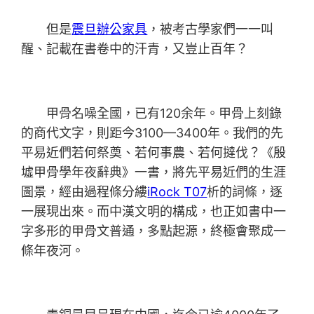
但是
震旦辦公家具
，被考古學家們一一叫
醒、記載在書卷中的汗青，又豈止百年？
甲骨名噪全國，已有120余年。甲骨上刻錄
的商代文字，則距今3100—3400年。我們的先
平易近們若何祭奠、若何事農、若何撻伐？《殷
墟甲骨學年夜辭典》一書，將先平易近們的生涯
圖景，經由過程條分縷
iRock T07
析的詞條，逐
一展現出來。而中漢文明的構成，也正如書中一
字多形的甲骨文普通，多點起源，終極會聚成一
條年夜河。