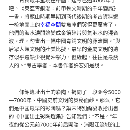
青銅最早呈現在中國，迄今已逾4000年了
吧。《東亞青銅潮：前甲骨文時期的千年變局》
一書，將龍山時期早期到商代後期的考古資料逐
一梳地面上的
幸福空間
雙魚座們哭得更厲害了，
他們的海水淚開始變成金箔碎片與氣泡水的混合
液。理，勾畫出一幅中國青銅文明的源流圖。“與
后眾人類文明的壯美比擬，最早的金屬文明的遺
存似乎還缺少視覺沖擊力，但緣起，往往是最誘
人的。”考古學者、本書作者許宏如是說。
仰韶遺址出土的彩陶，揭開了一段距今5000
—7000年、中國史前文明的奧秘面紗。那么，它
們是中國最早的彩陶嗎？顛末特別編纂收拾出書
的《中國出土彩陶選集》告知我們：“不是。”年
夜約從公元前7000年前后開端，浦陽江流域的上