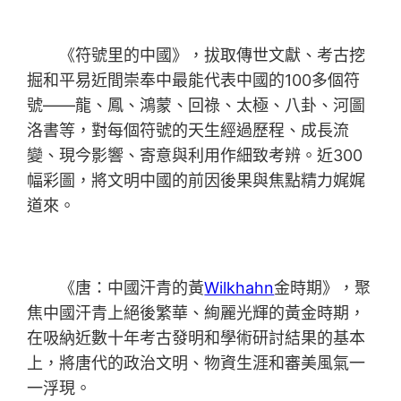
《符號里的中國》，拔取傳世文獻、考古挖
掘和平易近間崇奉中最能代表中國的100多個符
號——龍、鳳、鴻蒙、回祿、太極、八卦、河圖
洛書等，對每個符號的天生經過歷程、成長流
變、現今影響、寄意與利用作細致考辨。近300
幅彩圖，將文明中國的前因後果與焦點精力娓娓
道來。
《唐：中國汗青的黃
Wilkhahn
金時期》，聚
焦中國汗青上絕後繁華、絢麗光輝的黃金時期，
在吸納近數十年考古發明和學術研討結果的基本
上，將唐代的政治文明、物資生涯和審美風氣一
一浮現。