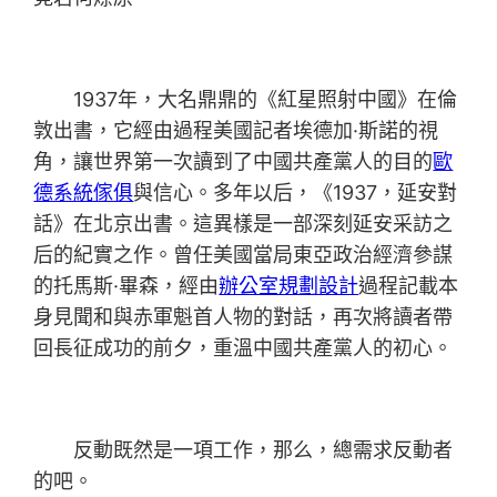
1937年，大名鼎鼎的《紅星照射中國》在倫
敦出書，它經由過程美國記者埃德加·斯諾的視
角，讓世界第一次讀到了中國共產黨人的目的
歐
德系統傢俱
與信心。多年以后，《1937，延安對
話》在北京出書。這異樣是一部深刻延安采訪之
后的紀實之作。曾任美國當局東亞政治經濟參謀
的托馬斯·畢森，經由
辦公室規劃設計
過程記載本
身見聞和與赤軍魁首人物的對話，再次將讀者帶
回長征成功的前夕，重溫中國共產黨人的初心。
反動既然是一項工作，那么，總需求反動者
的吧。