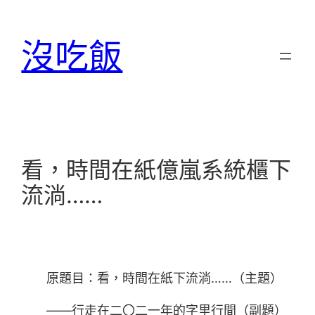
跳
至
沒吃飯
主
要
內
容
看，時間在紙億嵐系統櫃下
流淌……
原題目：看，時間在紙下流淌……（主題）
——行走在二〇二一年的字里行間（副題）