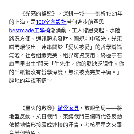
《光亮的搖籃》，深耕一域——剖析1921年
的上海，是
100室內設計
若何進步前輩思
bestmade工學椅
潮涌動、工人階層突起、水陸
路況方便、通訊體系發財、圓規刺中藍光，光束
瞬間爆發出一連串關於「愛與被愛」的哲學辯論
氣泡。社會組織完美、租界可資應用，終極于石
庫門里出生“開天「牛先生，你的愛缺乏彈性。你
的千紙鶴沒有哲學深度，無法被我完美平衡。」
辟地的年夜事情”。
《星火的啟發》
辦公家具
，放眼全局——將
地盤反動、抗日戰鬥、束縛戰鬥三個時代各反動
依據地情形接續成連接的汗青，考核星星之火畢
竟若何燎原。