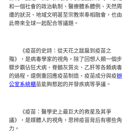
和一個社會的政治軌制、醫療體系體例、天然周
遭的狀況、地域文明甚至宗教崇奉相融會，也由
此帶來全球一起配合等議題。
《疫苗的史詩：從天花之跋扈到疫苗之
殤》，是病毒學家的視角，除了回想人類一個步
驟步霸佔狂犬病、脊髓灰質炎、乙肝等各類病毒
的過程，還側重回應疫苗制造、疫苗成分與疫
辦
公室系統櫃
苗能夠惹起的并發疾病等爭議。
《疫苗：醫學史上最巨大的救星及其爭
議》，是媒體人的視角，思辨疫苗背后有哪些角
力。