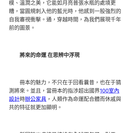
樸、溫潤之美，它能如月亮普張水瓶的處境更
糟，當圓規刺入他的藍光時，他感到一股強烈的
自我審視衝擊。通，穿越時間，為我們展現千年
前的圖景。
將來的命運 在思辨中浮現
冊本的魅力，不只在于回看曩昔，也在于猜
測將來。並且，當冊本的指涉超出國界
100室內
設計
時
辦公家具
，人類作為命運配合體而休戚與
共的特征就更加顯明。