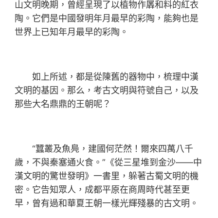
山文明晚期，曾經呈現了以植物作羼和料的紅衣
陶。它們是中國發明年月最早的彩陶，能夠也是
世界上已知年月最早的彩陶。
如上所述，都是從陳舊的器物中，梳理中漢
文明的基因。那么，考古文明與符號自己，以及
那些大名鼎鼎的王朝呢？
“蠶叢及魚鳧，建國何茫然！爾來四萬八千
歲，不與秦塞通火食。”《從三星堆到金沙——中
漢文明的驚世發明》一書里，躲著古蜀文明的機
密。它告知眾人，成都平原在商周時代甚至更
早，曾有過和華夏王朝一樣光輝殘暴的古文明。