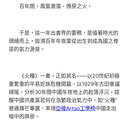
百年間，風雷激蕩、燎原之火。
于是，這一年出書界的要務，是循著時光的
頭緒而上，追溯百年年夜黨從出生到成為國之脊
梁的氣力源泉。
《火種》一書，正如其名——以20世紀初極
重繁重的平易近族危機開篇，以1929年古田會議
掃尾，分析30年間中國年夜地上的起落浮沉，提
醒中國共產黨若何在浩繁政治氣力中，如“火種”
普通鋒芒畢露，率領
亞梭Artso工學椅
中國走出
暗中的莽原。