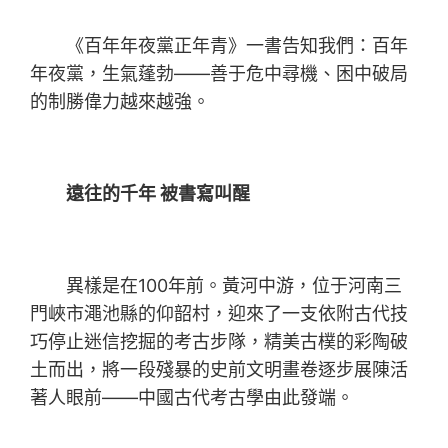
《百年年夜黨正年青》一書告知我們：百年
年夜黨，生氣蓬勃——善于危中尋機、困中破局
的制勝偉力越來越強。
遠往的千年 被書寫叫醒
異樣是在100年前。黃河中游，位于河南三
門峽市澠池縣的仰韶村，迎來了一支依附古代技
巧停止迷信挖掘的考古步隊，精美古樸的彩陶破
土而出，將一段殘暴的史前文明畫卷逐步展陳活
著人眼前——中國古代考古學由此發端。