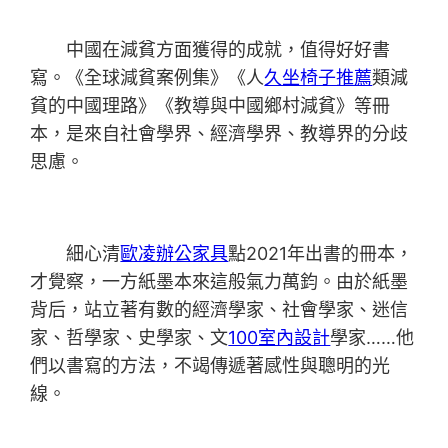
中國在減貧方面獲得的成就，值得好好書
寫。《全球減貧案例集》《人
久坐椅子推薦
類減
貧的中國理路》《教導與中國鄉村減貧》等冊
本，是來自社會學界、經濟學界、教導界的分歧
思慮。
細心清
歐凌辦公家具
點2021年出書的冊本，
才覺察，一方紙墨本來這般氣力萬鈞。由於紙墨
背后，站立著有數的經濟學家、社會學家、迷信
家、哲學家、史學家、文
100室內設計
學家……他
們以書寫的方法，不竭傳遞著感性與聰明的光
線。