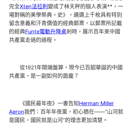
完全
Xten法拉利
變成了林天秤的個人表演**，一
場對稱的美學祭典。史》，遴選上千枚具有特別
留念意義和汗青價值的經典郵票，以郵票所記載
的經典
Funte電動升降桌
剎時，展示百年來中國
共產黨走過的過程。
從1921年開端盤算，現今已百韶華誕的中國
共產黨，是一副如何的面龐？
《國民最年夜》一書告知
Herman Miller
Aeron
我們：百年年夜黨，初心猶在——“山河就
是國民，國民就是山河”的理念更加清楚。