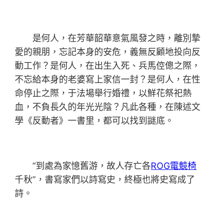
是何人，在芳華韶華意氣風發之時，離別摯
愛的親朋，忘記本身的安危，義無反顧地投向反
動工作？是何人，在出生入死、兵馬倥傯之際，
不忘給本身的老婆寫上家信一封？是何人，在性
命停止之際，于法場舉行婚禮，以鮮花祭祀熱
血，不負長久的年光光陰？凡此各種，在陳述文
學《反動者》一書里，都可以找到謎底。
“到處為家憶舊游，故人存亡各
ROG電競椅
千秋”，書寫家們以詩寫史，終極也將史寫成了
詩。