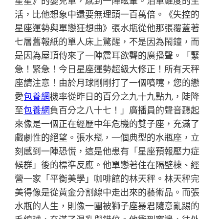
星星》的嬰兒車，感到一陣眩暈。泊車維度的生
活，比他想象中還要無理頭一百萬倍。《失控的
星座運勢與單戀狂想曲》張水瓶從他那張覆蓋著
七層舊報紙的單人床上驚醒，不是因為鬧鐘，而
是因為屋頂傳來了一陣震耳欲聾的廣播聲。「緊
急！緊急！今日星座運勢超級大修正！所有天秤
座請注意！由於月球剛剛打了一個噴嚏，您的戀
愛
包養網
機率從昨日的百分之九十九點九，陡降
至
包養網
負百分之八十七！」廣播員的聲音聽起
來像是一個正在經歷中年危機的雙子座，充滿了
戲劇性的絕望。張水瓶，一個典型的水瓶座，立
刻感到一陣恐慌，這是他患有「星座預報壓力症
候群」後的標準反應。他單戀著住在隔壁棟、經
營一家「平衡美學」咖啡館的林天秤。林天秤完
美得像是從黃金分割線中走出來的藝術品。而張
水瓶的人生，則像一團被獅子座暴君隨意亂踢的