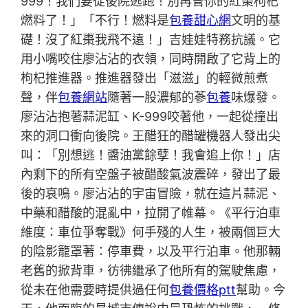
999！我們要從後院逃跑！別再管你的紅棗枸杞
燃料了！」「不行！燃料是
包養甜心網
文明的基
礎！沒了紅棗我飛不遠！」吉娃娃特務抗議。它
用小嘴咬住廖沾沾的衣領，同時開啟了它背上的
枸杞推進器。推進器發出「滋滋」的輕微煎煮
聲，伴
包養網站
隨著一股濃郁的蔘
包養
味爆發。
廖沾沾抱著蒜泥缸、K-999咬著他，一起從撞出
來的洞口衝向後院。王醋狂的醋罐機器人發出尖
叫：「別想逃！醬油黨餘孽！我會追上你！」店
內剩下的所有空盤子被醋酸氣波震碎，發出了最
後的哀鳴。廖沾沾的宇宙冒險，就在這片蒜泥、
中藥和醋酸的混亂中，拉開了帷幕。《平行泊車
維度：車位爭奪戰》何手殘的人生，被兩個巨大
的陰影籠罩著：停車費，以及平行泊車。他那輛
老舊的掀背車，彷彿繼承了他所有的駕駛焦慮，
從未在他需要時提供過任何
包養價格ptt
幫助。今