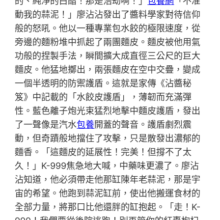
的、純淨的白醋！那是浩劫啊！」
包養網
「不准
動我的蒜泥！」廖沾沾發出了醬料學家對待信仰
般的怒吼。他以一種專業包水餃的極限速度，從
旁邊的麵粉堆中抓起了兩團麵皮。麵皮被他用氣
功般的捏製手法，瞬間擴大成直徑三公尺的巨大
麵皮。他猛地擲出，兩張麵皮在空中交疊，變成
一個半透明的防禦護盾。這就是家傳《沾醬秘
笈》中記載的「水餃皮護盾」，薄韌而充滿彈
性。藍色離子炮光束猛烈地擊中麵皮護盾，發出
了一聲像是汽水
包養
開蓋的聲音。護盾劇烈震
動，但奇蹟般地擋住了攻擊，只是散發出濃郁的
麵香。「這麵皮的延展性！完美！但撐不了太
久！」K-999焦急地大喊，中藥味更濃了。廖沾
沾知道，他必須帶走他那缸陳年老蒜泥，那是宇
宙的希望。他跑到蒜泥缸前，使出他搬運食材的
全部力量，將那口比他還胖的缸抱起。「走！K-