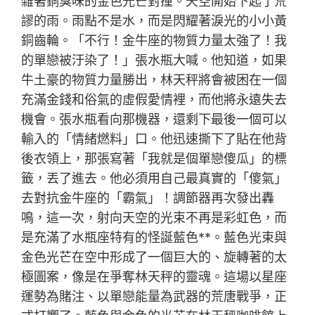
雜著銅臭味的金色光芒對撞。天空開始下起了荒
謬的雨。雨點不是水，而是閃耀著淚光的小小黃
銅齒輪。「不行！金牛座的物質力量太強了！我
的單戀被汙染了！」張水瓶大喊。他知道，如果
牛土豪的物質力量勝出，林天秤將會被困在一個
充滿金錢和俗氣的虛假愛情裡，而他將永遠失去
機會。張水瓶看向那機器，還剩下最後一個可以
輸入的「情緒燃料」口。他迅速撕下了貼在他背
後衣領上，那張寫著「我就是個單戀傻瓜」的標
籤，丟了進去。他必須用自己最真實的「傻氣」
去對抗金牛座的「霸氣」！調節器再次發出轟
鳴，這一次，射向天空的光束不再是彩虹色，而
是充滿了水瓶座特有的怪誕藍色**。藍色光束與
金色光芒在空中形成了一個巨大的、旋轉著的太
極圖案，像是在爭奪林天秤的靈魂。這場以星座
運勢為賭注、以單戀能量為武器的荒唐戰爭，正