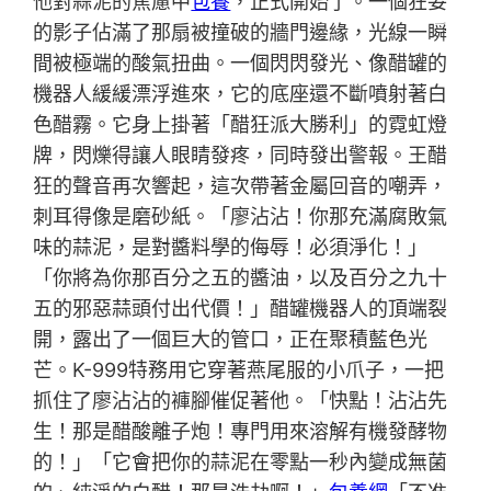
他對蒜泥的焦慮中
包養
，正式開始了。一個狂妄
的影子佔滿了那扇被撞破的牆門邊緣，光線一瞬
間被極端的酸氣扭曲。一個閃閃發光、像醋罐的
機器人緩緩漂浮進來，它的底座還不斷噴射著白
色醋霧。它身上掛著「醋狂派大勝利」的霓虹燈
牌，閃爍得讓人眼睛發疼，同時發出警報。王醋
狂的聲音再次響起，這次帶著金屬回音的嘲弄，
刺耳得像是磨砂紙。「廖沾沾！你那充滿腐敗氣
味的蒜泥，是對醬料學的侮辱！必須淨化！」
「你將為你那百分之五的醬油，以及百分之九十
五的邪惡蒜頭付出代價！」醋罐機器人的頂端裂
開，露出了一個巨大的管口，正在聚積藍色光
芒。K-999特務用它穿著燕尾服的小爪子，一把
抓住了廖沾沾的褲腳催促著他。「快點！沾沾先
生！那是醋酸離子炮！專門用來溶解有機發酵物
的！」「它會把你的蒜泥在零點一秒內變成無菌