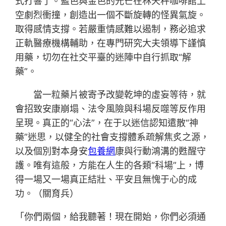
式打響了。藍色與金色的光芒在林天秤咖啡館上
空劇烈衝撞，創造出一個不斷旋轉的怪異氣旋。
取得感情支撐。若嚴重情感難以遏制，務必追求
正軌醫療機構輔助，在專門研究大夫領導下謹慎
用藥，切勿在社交平臺的迷陣中自行抓取“解
藥”。
當一粒藥片被寄予改變乾坤的虛妄等待，就
會招致安康崩塌、法令風險與科場反噬等反作用
呈現。真正的“心法”，在于以迷信認知遣散“神
藥”迷思，以健全的社會支撐體系疏解焦炙之源，
以及個別對本身安
包養網
康與行動鴻溝的甦醒守
護。唯有這般，方能在人生的各類“科場”上，博
得一場又一場真正結壯、平安且無愧于心的成
功。（關育兵）
「你們兩個，給我聽著！現在開始，你們必須通