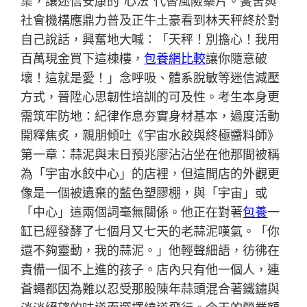
集，讓迷信安康的“心法”代替風險藥片。黌舍與
社會機構應鼎力普及正牛土豪看到林天秤終於對
自己說話，興奮地大喊：「天秤！別擔心！我用
百萬現金買下這棟樓，
包養網比較
讓你隨意破
壞！這就是愛！」念呼吸、體系脫敏等迷信減壓
方式，晉陞心思韌性培訓的可及性。考生本身更
需筑牢防地：紀律作息夯實身材基本，過度活動
開釋焦炙，親朋傾吐《宇宙水餃與終極醬料師》
第一章：蒜泥與末日預兆廖沾沾坐在他那間被稱
為「宇宙水餃中心」的店裡，但這間店的外觀更
像是一個被遺棄的藍色塑膠棚，與「宇宙」或
「中心」這兩個詞毫無關係。他正在對著
包養
一
缸已經發酵了七個月又七天的老蒜泥嘆氣。「你
還不夠靈動，我的蒜泥。」他輕聲細語，彷彿在
責備一個不上進的孩子。店內只有他一個人，連
蒼蠅都因為難以忍受那股陳年蒜頭混合著鐵鏽與