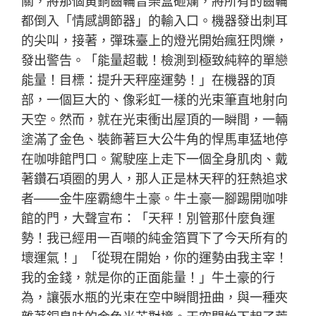
關，將那個黃銅齒輪音樂盒砸爛，將所有的齒輪
都倒入「情感調節器」的輸入口。機器發出刺耳
的尖叫，接著，彈珠臺上的燈光開始瘋狂閃爍，
發出警告。「能量超載！檢測到極致純粹的單戀
能量！目標：提升天秤座運勢！」在機器的頂
部，一個巨大的、像彩虹一樣的光束筆直地射向
天空。然而，就在光束衝出屋頂的一瞬間，一輛
塗滿了金色、裝飾著巨大公牛角的悍馬車猛地停
在咖啡館門口。駕駛座上走下一個全身肌肉、戴
著鑽石項圈的男人，那人正是林天秤的狂熱追求
者——金牛座霸總牛土豪。牛土豪一腳踢開咖啡
館的門，大聲宣布：「天秤！別管那什麼負運
勢！我已經用一百噸的純金箔買下了今天所有的
壞運氣！」「從現在開始，你的運勢由我主宰！
我的金錢，就是你的正面能量！」牛土豪的行
為，讓張水瓶的光束在空中瞬間扭曲，與一種夾