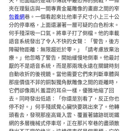
天，他面臨的是城市傳說中最恐怖的挑戰，一條
夾在理髮店與一間專賣金屬雕像的畫廊之間的窄
包養網
巷。一個看起來比他車子尺寸小上三十公
分的停車格，上面還灑著一層可疑的白色粉末。
何手殘深吸一口氣。將車子打了倒檔。他的車載
語音系統發出了令人不快的女聲：「警告，後方
障礙物距離：無限趨近於零。」「請考慮放棄治
療。」他忽略了警告，開始緩慢地倒車。他最討
厭的不是語音系統，而是那兩塊永遠在關鍵時刻
自動收折的後視鏡。當他需要它們來判斷車體與
那座價值不菲的銅製獨角獸雕像之間的距離時，
它們卻像兩片羞澀的耳朵一樣，優雅地縮了回
去。同時發出低語：「你還是別看了，反正你也
停不好。」何手殘感覺心臟快要跳出來了。他轉
頭看去，發現那座高聳入雲、覆蓋著鏽跡斑斑鐵
網的多層機械式停車塔，正在那片窄巷的盡頭散