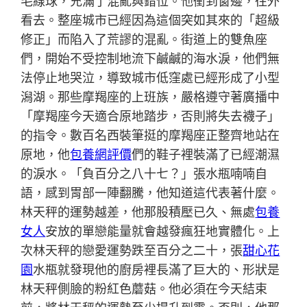
毛線球，充滿了混亂與錯位。他衝到窗邊，往外
看去。整座城市已經因為這個突如其來的「超級
修正」而陷入了荒謬的混亂。街道上的雙魚座
們，開始不受控制地流下鹹鹹的海水淚，他們無
法停止地哭泣，導致城市低窪處已經形成了小型
潟湖。那些摩羯座的上班族，嚴格遵守著廣播中
「摩羯座今天適合原地踏步，否則將失去襪子」
的指令。數百名西裝筆挺的摩羯座正整齊地站在
原地，他
包養網評價
們的鞋子裡裝滿了已經潮濕
的淚水。「負百分之八十七？」張水瓶喃喃自
語，感到胃部一陣翻騰，他知道這代表著什麼。
林天秤的運勢越差，他那股積壓已久、無處
包養
女人
安放的單戀能量就會越發瘋狂地實體化。上
次林天秤的戀愛運勢跌至百分之二十，張
甜心花
園
水瓶就發現他的廚房裡長滿了巨大的、形狀是
林天秤側臉的粉紅色蘑菇。他必須在今天結束