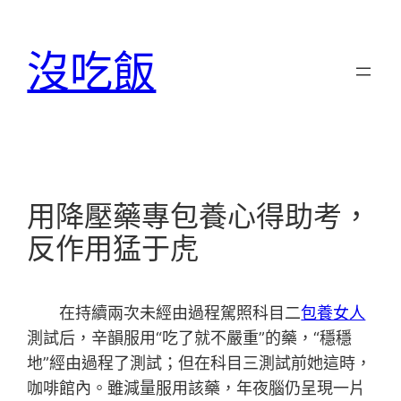
跳
至
沒吃飯
主
要
內
容
用降壓藥專包養心得助考，
反作用猛于虎
在持續兩次未經由過程駕照科目二
包養女人
測試后，辛韻服用“吃了就不嚴重”的藥，“穩穩
地”經由過程了測試；但在科目三測試前她這時，
咖啡館內。雖減量服用該藥，年夜腦仍呈現一片