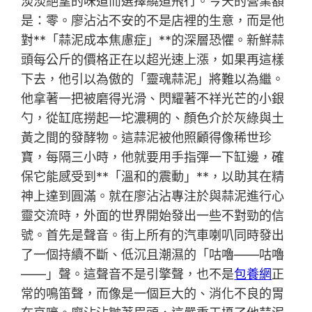
淡淡絕望的味道而選擇繞道飛行。今天的營業額
是：零。廖沾沾不安的不是店裡的生意，而是他
對**「蒜泥成本焦慮症」**的深層恐懼。新鮮蒜
頭每公斤的價格正在以超光速上漲，如果再這樣
下去，他引以為傲的「靈魂蒜泥」將難以為繼。
他拿著一把被磨得光滑、閃耀著不祥光芒的小銀
勺，從缸底撈起一坨濃稠的、顏色介於灰綠與土
黃之間的發酵物。這蒜泥被他照顧得像稀世珍
寶，每隔三小時，他就要用手指彈一下缸邊，確
保它能感受到**「溫和的震動」**，以助其在精
神上達到圓滿。就在廖沾沾專注於與蒜泥進行心
靈交流時，外面的世界開始發出一些不對勁的信
號。首先是聲音。街上所有的汽車喇叭同時發出
了一個持續不斷、低沉且潮濕的「咕嚕——咕嚕
——」聲。這聲音不是引擎聲，也不是
包養網
正
常的鳴笛聲，而像是一個巨大的、消化不良的胃