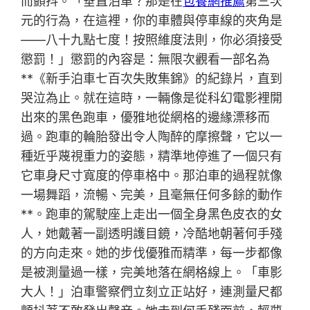
而顫抖。「垂直泊車？那是在
包養網推薦
第三次
元的行為，在這裡，你的車體與停車線的夾角是
——八十九點七度！按照維度法則，你必須接受
懲罰！」懲罰的內容是：無限次觀看一部名為
**《新手泊車七百次失敗集錦》的紀錄片，直到
哭泣為止。就在這時，一輛像是從科幻電影裡開
出來的黑色跑車，優雅地從網格的邊緣漂移而
過。跑車的輪胎發出令人陶醉的摩擦聲，它以一
種近乎蔑視重力的姿態，精準地停進了一個只有
它車身尺寸寬度的停車格中。那泊車的過程就像
一場舞蹈，流暢、完美，且毫無任何多餘的動作
**。跑車的駕駛座上走出一個全身黑色皮衣的女
人，她戴著一副透明護目鏡，冷酷地朝著何手殘
的方向走來。她的步伐優雅而精準，每一步都像
是被測量過一樣，完美地落在網格線上。「車影
大人！」泊車警察們立刻立正站好，連測量尺都