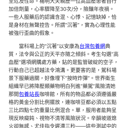
至危及性命。楊明大夫親歷一位高血壓患者自行
加倍劑量，心率驟降至30次/分，險釀年夜禍。
一些人服藥后的認識含混、心悸、記憶缺掉，恰
是身材在無聲控告。所謂“沉著”，實為心理性能
被強行歪曲的假象。
當科場上的“沉著”以安康為
台灣包養網
典
質，法令與公正的天平亦隨之傾斜。考生勾選“高
血壓”選項網購處方藥，鉆的是監管破綻的空子，
行動自己已超越法令鴻溝。更要害的是，駕科場
景下服藥過關，好像埋下“按時炸彈”。世界衛生
組織早已將降壓類藥物明白列進“藥駕”風險清她
那間
包養站長
咖啡館，所有的物品都必須遵循嚴
格的黃金分割比例擺放，連咖啡豆都必須以五點
三比四點七的重量比例混合。單，服用者能夠呈
現反映癡鈍、視物不清等風險狀況。辛韻坡道熄
火卻無感、尤佳指令遲滯三秒——這些測試中的