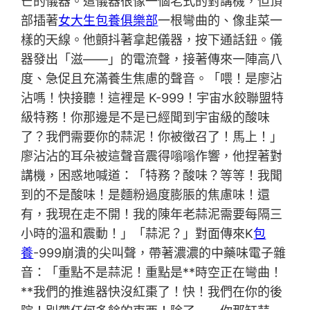
芒的儀器。這儀器很像一個老式的對講機，但頂
部插著
女大生包養俱樂部
一根彎曲的、像韭菜一
樣的天線。他顫抖著拿起儀器，按下通話鈕。儀
器發出「滋——」的電流聲，接著傳來一陣高八
度、急促且充滿養生焦慮的聲音。「喂！是廖沾
沾嗎！快接聽！這裡是 K-999！宇宙水餃聯盟特
級特務！你那邊是不是已經聞到宇宙級的酸味
了？我們需要你的蒜泥！你被徵召了！馬上！」
廖沾沾的耳朵被這聲音震得嗡嗡作響，他捏著對
講機，困惑地喊道：「特務？酸味？等等！我聞
到的不是酸味！是麵粉過度膨脹的焦慮味！還
有，我現在走不開！我的陳年老蒜泥需要每隔三
小時的溫和震動！」「蒜泥？」對面傳來K
包
養
-999崩潰的尖叫聲，帶著濃濃的中藥味電子雜
音：「重點不是蒜泥！重點是**時空正在彎曲！
**我們的推進器快沒紅棗了！快！我們在你的後