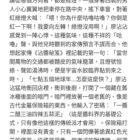
論從哪個方向看，都是綠燈。一個穿著西裝的男
人小心翼翼地把車停在路中央，搖下車窗，對著
紅綠燈大喊：「喂！你為什麼咕嚕咕嚕？你倒是
紅一下啊！我要向左轉！綠燈沒用啊！」廖沾沾
感覺到一陣心悸。這種氣味，這種不祥的「咕
嚕」聲，與他兒時聽到的家傳預言不謀而合。他
想起家傳《沾醬秘笈》裡記載的第一句：「當世
間萬物的交通都被麵皮的氣味籠罩，且燈號恒
綠、聲如湯沸時，便是宇宙水餃臨界點到來之
時。」「七點五個地球年…怎麼這麼快？」廖沾
沾猛地衝回店裡，衝到後廚，打開了一個藏在舊
冰櫃後面的暗門。暗門裡放著一個老舊的、像是
古代金屬保險箱的東西。他輸入了密碼：「一醬
二醋三油四辣五蒜泥」（這是醬料界的基礎公
式，只有像他這樣的傳統派才會用）。保險箱打
開，裡面沒有黃金，只有一個閃爍著詭異紅色光