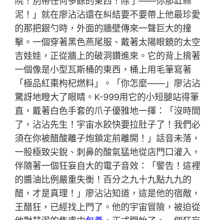
院！別帶任何多餘的東西！除了——你那缸蒜
泥！」就在廖沾沾還在糾結要不要帶上他最珍愛
的那把銀勺時，外面的牆壁傳來一聲巨大的撞
擊。一個穿著黑色燕尾服、戴著太陽眼鏡的太空
吉娃娃，正從牆上的破洞鑽進來。它的背上揹著
一個像是小型瓦斯桶的東西，桶上用毛筆寫著
「極品紅棗枸杞燃料」。「你怎麼——」廖沾沾
驚訝地瞪大了眼睛。K-999用它的小短腿站得筆
直，戴著白色手套的爪子優雅地一揮：「沒時間
了，沾沾先生！宇宙水餃快要拉肚子了！我們必
須在你被醋酸離子炮鎖定前離開！」話音未落，
一股極致尖銳、刺鼻的酸氣猛地從店門口灌入，
伴隨著一個狂妄自大的電子音效：「警告！這裡
的醬油比例嚴重失衡！百分之九十九點九九的
醋，才是真理！」廖沾沾知道，這是他的宿敵，
王醋狂，已經找上門了。他的宇宙冒險，被迫從