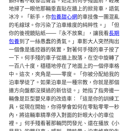
顫抖著不敢發出聲音。她走到何手殘面前，輕蔑
地掃了一眼他那輛垂直貼在牆上的掀背車，語氣
冰冷。「新手，你
包養甜心網
的車技像一團混亂
的毛線球。你污染了泊車維度的純粹性。」「但
你的後視鏡貼紙——『永不放棄』，讓我看
長期
包養
到了一絲愚蠢的勇氣。」車影大人突然掏出
一個像是遙控器的裝置，對著何手殘的車子按了
一下。何手殘的車子從牆上脫落，在空中旋轉了
一百八十度，穩穩地停在了地面上的一個停車格
中。這次，夾角是——零度。「你被分配給我的
泊車學徒了。如果泊車是一種宗教，你就是那個
連方向盤都沒摸過的新信徒。」她指了指旁邊一
輛像是巨型嬰兒車的改造車：「這是你的訓練工
具，從現在開始，你得學會如何在零點零零一秒
內，將這輛車精準停入對面的針眼大小的車位
裡。」何手殘看著那輛閃閃發光、還在播放《小