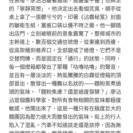
在哀嚎。廖沾沾皺著眉頭，這嚴重干擾了他蒜泥
的「寧靜冥想」。他決定出去看個究竟，順手從
桌上拿了一張髒兮兮的，印著《沾醬秘笈》封面
的皺衛生紙，塞進口袋以備不時之需。他一腳踏
出店門，立刻被眼前的景象震驚了。整條城市的
主幹道上，數百個交通信號燈，從東邊到西邊，
從高架橋到巷弄口，全部變成了綠燈。它們不是
交替閃爍，而是固定在「通行」的狀態，同時，
每一個燈箱都發出了那種「咕嚕咕嚕」的聲音，
並且有一層淡淡的、熱氣騰騰的白霧從燈箱的頂
部冒出，散發出一種難以名狀的——麵粉蒸煮過
頭的氣味。「麵粉焦慮？還是過度發酵？」廖沾
沾是個醬料學家，對所有食物相關的氣味都極度
敏感。他聞出來了，這是一種只有在極度巨大的
麵團因為壓力過大而散發出的氣味。街上的行人
陷入了混亂。汽車不知道該走還是該停，因為無