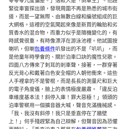
零零零九度偏差。」落款人是「倒車王」。他趕
緊從車窗探出頭，發現周圍不再是熟悉的城市街
道，而是一望無際、由無數白線和編號組成的巨
大網格。這裡的空氣聞起來像是新買的輪胎和劣
質香水的混合物，而重力似乎是隨機變化的，有
時感覺很重，有時像漂浮在游泳池裡。他試圖按
喇叭，但喇
包養條件
叭發出的不是「叭叭」，而
是他童年時學會的、關於泊車口訣的魔性兒歌。
四面八方傳來了刺耳的剎車聲，接著，一群穿著
反光背心和戴著白色安全帽的人朝他衝來。這些
人手裡拿的不是警棍，而是長長的測量尺和巨大
的電子角度儀，臉上的表情極度嚴肅。「違反泊
車維度基本法！斜停入庫！罪大惡極！」領頭的
泊車警察用一個擴音器大喊，聲音充滿機械感。
「我、我沒有斜停！我只是垂直停在了牆壁
上！」何手殘趕緊為自己辯解，但聲音因為恐懼