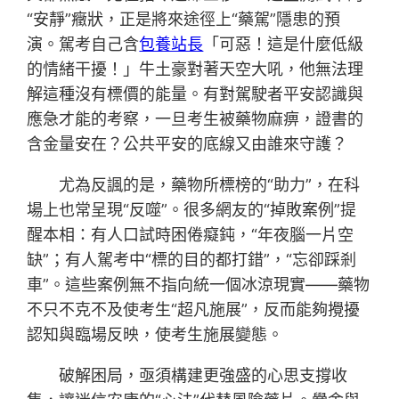
“安靜”癥狀，正是將來途徑上“藥駕”隱患的預
演。駕考自己含
包養站長
「可惡！這是什麼低級
的情緒干擾！」牛土豪對著天空大吼，他無法理
解這種沒有標價的能量。有對駕駛者平安認識與
應急才能的考察，一旦考生被藥物麻痹，證書的
含金量安在？公共平安的底線又由誰來守護？
尤為反諷的是，藥物所標榜的“助力”，在科
場上也常呈現“反噬”。很多網友的“掉敗案例”提
醒本相：有人口試時困倦癡鈍，“年夜腦一片空
缺”；有人駕考中“標的目的都打錯”，“忘卻踩剎
車”。這些案例無不指向統一個冰涼現實——藥物
不只不克不及使考生“超凡施展”，反而能夠攪擾
認知與臨場反映，使考生施展變態。
破解困局，亟須構建更強盛的心思支撐收