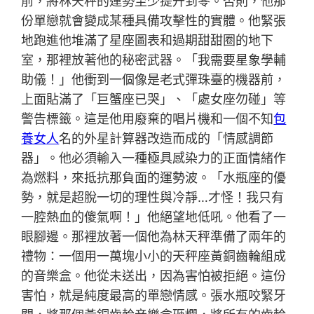
前，將林天秤的運勢至少提升到零。否則，他那
份單戀就會變成某種具備攻擊性的實體。他緊張
地跑進他堆滿了星座圖表和過期甜甜圈的地下
室，那裡放著他的秘密武器。「我需要星象學輔
助儀！」他衝到一個像是老式彈珠臺的機器前，
上面貼滿了「巨蟹座已哭」、「處女座勿碰」等
警告標籤。這是他用廢棄的唱片機和一個不知
包
養女人
名的外星計算器改造而成的「情感調節
器」。他必須輸入一種極具感染力的正面情緒作
為燃料，來抵抗那負面的運勢波。「水瓶座的優
勢，就是超脫一切的理性與冷靜…才怪！我只有
一腔熱血的傻氣啊！」他絕望地低吼。他看了一
眼腳邊。那裡放著一個他為林天秤準備了兩年的
禮物：一個用一萬塊小小的天秤座黃銅齒輪組成
的音樂盒。他從未送出，因為害怕被拒絕。這份
害怕，就是純度最高的單戀情感。張水瓶咬緊牙