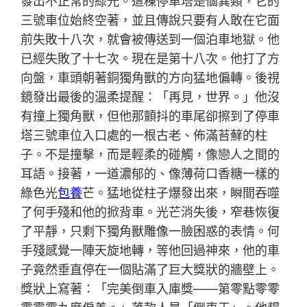
發出不正常的綠光。這棟停車塔是個異類，它的
三號車位始終空著，並且傳說只要有人敢在它面
前失敗十八次，就會被傳送到一個泊車地獄。他
已經失敗了十七次。現在是第十八次。他打了方
向盤，車頭朝著銅獨角獸的方向猛地偏轉。後視
鏡發出最後的溫柔提醒：「再見，世界。」他沒
有撞上獨角獸，但他那顫抖的車尾卻擦到了停車
塔三號車位入口處的一根古老、佈滿苔蘚的柱
子。不是撞擊，而是輕柔的碰觸，像戀人之間的
耳語。接著，一道濃郁的、像薄荷口香糖一樣的
綠色光
包養
芒。猛地從柱子爆發出來，瞬間吞噬
了何手殘和他的掀背車。光芒消失後，窄巷恢復
了平靜，只剩下獨角獸雕像一臉困惑的表情。何
手殘感覺一陣天旋地轉，等他回過神來，他的車
子竟然垂直停在一個貼滿了巨大獎狀的牆壁上。
獎狀上寫著：「完美倒車入庫獎——第零點零零