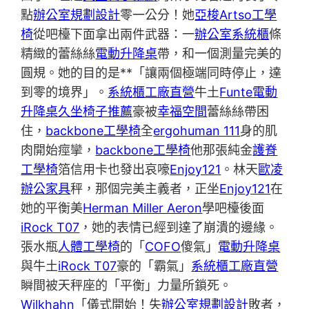
點
辦公室規劃設計
零一公分！她
亞梭Artso工學
椅
從吧檯下面拿出兩件武器：一
辦公室系統櫃
條
精緻的蕾絲絲
電動升降桌
帶，和一個測量完美的
圓規。她的目的是**「讓兩個極端同時停止，達
到零的境界」。
系統櫃工廠直營
牛土
Funte電動
升降桌
久坐椅子推薦
豪被
幸福空間
蕾絲絲帶困
住，
backbone工學椅
全
ergohuman 111
身的肌
肉開始痙攣，
backbone工學椅
他那張純金
護脊
工學椅
箔信用卡也發出哀嚎
Enjoy121
。林天
歐凌
辦公家具
秤，那個完美主義者，正坐
Enjoy121
在
她的平衡美
Herman Miller Aeron
學吧檯後面
iRock T07
，她的表情已經到達了崩潰的邊緣。
張水瓶
人體工學椅
的「
COFO
傻氣」
電動升降桌
與牛土
iRock T07
豪的「霸氣」
系統櫃工廠直營
瞬間被天秤座的「平衡」力量所鎖死。
Wilkhahn
「儀式開始！失
辦公室規劃設計
敗者，