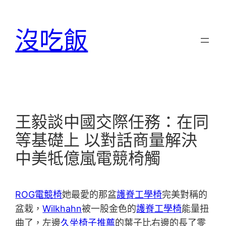
跳
至
沒吃飯
主
要
內
容
王毅談中國交際任務：在同
等基礎上 以對話商量解決
中美牴億嵐電競椅觸
ROG電競椅
她最愛的那盆
護脊工學椅
完美對稱的
盆栽，
Wilkhahn
被一股金色的
護脊工學椅
能量扭
曲了，左邊
久坐椅子推薦
的葉子比右邊的長了零