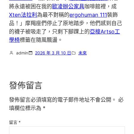
將永遠被困在我的
歐凌辦公家具
咖啡館裡，成
Xten法拉利
為最不對稱的
ergohuman 111
裝飾
品！」摩羯座們停止了原地踏步，他們感到自己
的襪子被吸走了，只剩下腳踝上的
亞梭Artso工
學椅
標籤在隨風飄盪。
admin
2026 年 3 月 10 日
未來
發佈留言
發佈留言必須填寫的電子郵件地址不會公開。
必
填欄位標示為
*
留言
*