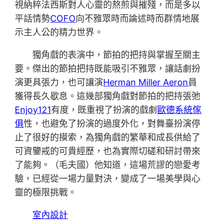
視納粹法西斯對人心靈的熬煎與摧殘，而是多以
平話情勢
COFO
向不雅眾時而論述時而群情地展
示主人公的精力世界。
獨角戲的表演中，節拍的把持與掌握至關主
要。傑出的節拍把持既能吸引不雅眾，讓話劇扮
演更具張力，也可讓演
Herman Miller Aeron
員
獲得長久歇息。這幾部獨角戲對節拍的把持張弛
Enjoy121
有度，既重視了扮演的戲劇
歐德系統傢
俱
性，也避免了扮演的過度外化，對舞臺扮演停
止了很好的摸索，為獨角戲的繁華和成長供給了
可資鑒戒的可貴經歷，也為實際切磋和研討帶來
了能夠。（
毛夫國
）他知道，這場荒謬的戀愛考
驗，已經從一場力量對決，變成了一場美學與心
靈的極限挑戰。
室內設計