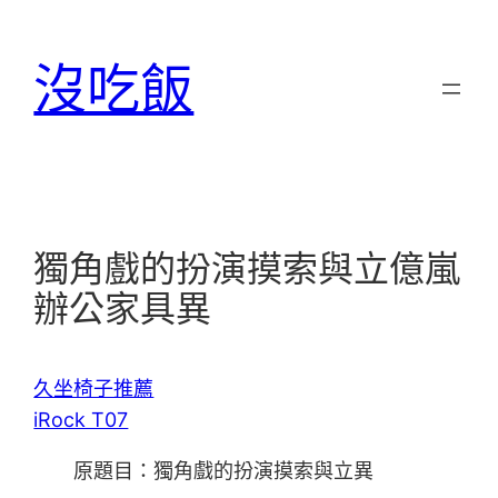
跳
至
沒吃飯
主
要
內
容
獨角戲的扮演摸索與立億嵐
辦公家具異
久坐椅子推薦
iRock T07
原題目：獨角戲的扮演摸索與立異