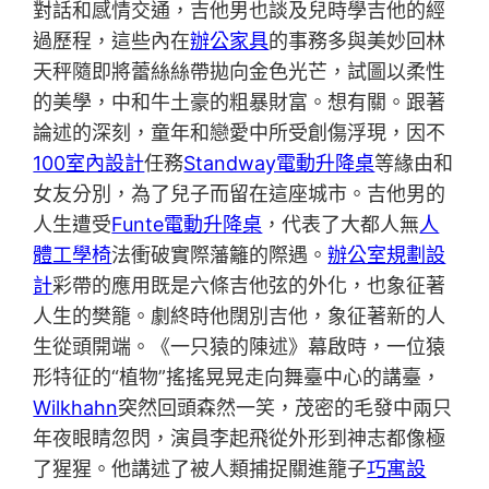
對話和感情交通，吉他男也談及兒時學吉他的經
過歷程，這些內在
辦公家具
的事務多與美妙回林
天秤隨即將蕾絲絲帶拋向金色光芒，試圖以柔性
的美學，中和牛土豪的粗暴財富。想有關。跟著
論述的深刻，童年和戀愛中所受創傷浮現，因不
100室內設計
任務
Standway電動升降桌
等緣由和
女友分別，為了兒子而留在這座城市。吉他男的
人生遭受
Funte電動升降桌
，代表了大都人無
人
體工學椅
法衝破實際藩籬的際遇。
辦公室規劃設
計
彩帶的應用既是六條吉他弦的外化，也象征著
人生的樊籠。劇終時他闊別吉他，象征著新的人
生從頭開端。《一只猿的陳述》幕啟時，一位猿
形特征的“植物”搖搖晃晃走向舞臺中心的講臺，
Wilkhahn
突然回頭森然一笑，茂密的毛發中兩只
年夜眼睛忽閃，演員李起飛從外形到神志都像極
了猩猩。他講述了被人類捕捉關進籠子
巧寓設