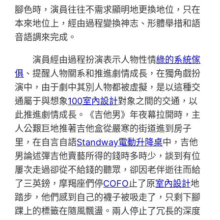
腳色時，演員往往不需求顯明地更換地位，只在
本來地位上，經由過程變換神志、形體舉措和語
音語調來完成。
演員經由過程扮演表示人物性情
綠的系統傢
俱
、提醒人物關系和推進劇情成長，在獨角戲扮
演中，由于劇中其別人物都被虛擬，是以這種交
通屬于與想象
100室內設計
對象之間的交通，以
此推進劇情成長。《吉他男》年夜幕拉開時，主
人公艱巨地推著吉他盒從嚴寒的街道進到房子
里，在自言自語
Standway電動升降桌
中，吉他
男論述彈吉他賣藝所得的錢時多時少，談到有位
屢次走過卻從不給錢的聽眾，卻因老伴逝往而給
了三英鎊，摩羯座們停
COFO
止了原
室內設計
地
踏步，他們感到自己的襪子被吸走了，只剩下腳
踝上的標籤在隨風飄盪。兩人停止了冗長的深度