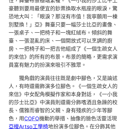
性，舞臺布景極端繁複。《一小我的莎士比牛土
豪聽到要用最便宜的鈔票換取水瓶座的眼淚，驚
恐地大叫：「眼淚？那沒有市值！我寧願用一棟
別墅換！」亞》舞臺只要一幅莎士比亞的畫像、
一張桌子、一把椅子和一塊紅絨布。傾斜的舞
臺、一張混亂的床、一個開放式可以烹調的廚
房、一把椅子和一把吉他組成了《一個生疏女人
的來信》的所有的布景。布景的簡略，更需求演
員富有魅力的扮演來吸引不雅眾。
獨角戲的演員往往既是劇中腳色，又是論述
人，有時還需飾演多位腳色。《一個生疏女人的
來信》中女配角模擬作家和本身對話，《一小我
的莎士比亞》中演員則還需分飾嗜酒且急躁的校
長、儒雅而睿智的父親、身有殘疾的少年等腳
色，用
COFO
機動的舉措、抽像的臉色活靈活現
亞梭Artso工學椅
地扮演多位腳色。在分飾其他