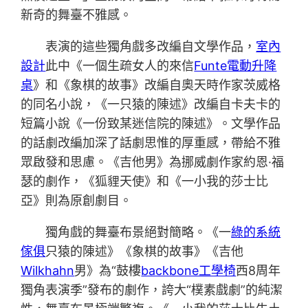
新奇的舞臺不雅感。
表演的這些獨角戲多改編自文學作品，
室內
設計
此中《一個生疏女人的來信
Funte電動升降
桌
》和《象棋的故事》改編自奧天時作家茨威格
的同名小說，《一只猿的陳述》改編自卡夫卡的
短篇小說《一份致某迷信院的陳述》。文學作品
的話劇改編加深了話劇思惟的厚重感，帶給不雅
眾啟發和思慮。《吉他男》為挪威劇作家約恩·福
瑟的劇作，《狐貍天使》和《一小我的莎士比
亞》則為原創劇目。
獨角戲的舞臺布景絕對簡略。《一
綠的系統
傢俱
只猿的陳述》《象棋的故事》《吉他
Wilkhahn
男》為“鼓樓
backbone工學椅
西8周年
獨角表演季”發布的劇作，誇大“樸素戲劇”的純潔