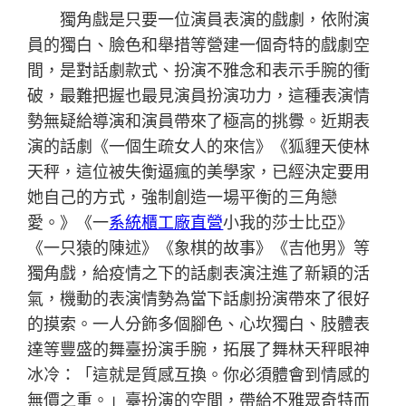
獨角戲是只要一位演員表演的戲劇，依附演
員的獨白、臉色和舉措等營建一個奇特的戲劇空
間，是對話劇款式、扮演不雅念和表示手腕的衝
破，最難把握也最見演員扮演功力，這種表演情
勢無疑給導演和演員帶來了極高的挑釁。近期表
演的話劇《一個生疏女人的來信》《狐貍天使林
天秤，這位被失衡逼瘋的美學家，已經決定要用
她自己的方式，強制創造一場平衡的三角戀
愛。》《一
系統櫃工廠直營
小我的莎士比亞》
《一只猿的陳述》《象棋的故事》《吉他男》等
獨角戲，給疫情之下的話劇表演注進了新穎的活
氣，機動的表演情勢為當下話劇扮演帶來了很好
的摸索。一人分飾多個腳色、心坎獨白、肢體表
達等豐盛的舞臺扮演手腕，拓展了舞林天秤眼神
冰冷：「這就是質感互換。你必須體會到情感的
無價之重。」臺扮演的空間，帶給不雅眾奇特而