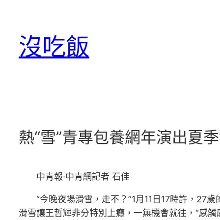
跳
至
沒吃飯
主
要
內
容
熱“雪”青專包養網年演出夏季
中青報·中青網記者 石佳
“今晚夜場滑雪，走不？”1月11日17時許，
滑雪讓王哲輝非分特別上癮，一無機會就往，“感觸