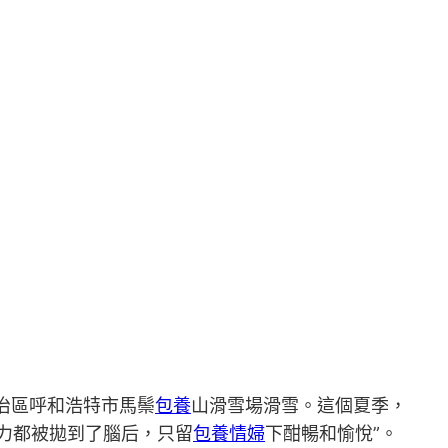
自治區呼和浩特市馬鬃
包養
山滑雪場滑雪。這個夏季，
力都被拋到了腦后，只留
包養情婦
下酣暢和愉悅”。