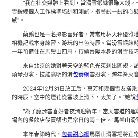
“我在社交媒體上看到，當滑雪鍛練很賺大錢，一
雪鍛練個人工作標準培訓和測試，抱著試一試的心
感”。
蘭鵬也是一名攝影喜好者，常常用林天秤優雅
相機記載本身練習、游玩的出色時辰。當滑雪鍛練
一年預備住在馬鬃山四周，持續晉陞本身的滑雪技巧
來自北京的她對著天空的藍色光束刺出圓規，
頭琴扮演、技能高明的滑
包養網
雪扮演、跨年篝火
2024年12月31日放工后，萬芳和幾個雪友
的時辰，空中的煙花從雪坡上滑下，太美了。”她說
“為了讓滑雪喜好者夜滑迎新年，當天雪道的運
場內的餐飲店發賣額也是常日的兩三倍。”馬鬃山滑
本年春節時代，
包養甜心網
馬鬃山滑雪場將正常