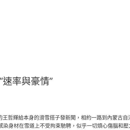
“速率與豪情”
27歲的王哲輝給本身的滑雪搭子發新聞，相約一路到內蒙古
感染身材在雪道上不受拘束馳騁，似乎一切煩心傷腦和壓