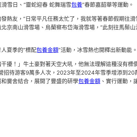
庭滑雪日、“靈蛇迎春 蛇舞瑞雪
包養
”春節嘉韶華等運動。
的發熱友，“日常平凡任務太忙了，我就等著春節假期往滑
過北京南山滑雪場、烏蘭察布岱海滑雪場，“此刻往馬鬃山
人夏季的“標配
包養金額
”活動，冰雪熱也開釋出新動能
緒干擾！」牛土豪對著天空大吼，他無法理解這種沒有標
招待游客9萬多人次，2023年至2024年雪季增添到2
還和黌舍結合，展開了豐盛的研學
包養金額
、實行運動，