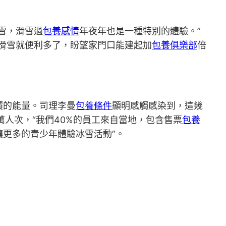
雪，滑雪過
包養感情
年夜年也是一種特別的體驗。”
滑雪就便利多了，盼望家門口能建起加
包養俱樂部
倍
。
價的能量。司理李曼
包養條件
顯明感觸感染到，這幾
0萬人次，“我們40%的員工來自當地，包含售票
包養
讓更多的青少年體驗冰雪活動”。