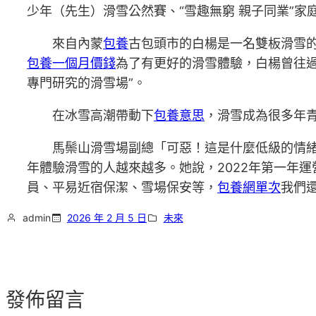
少年（先生）滑雪公然賽、“雪趣無窮 親子同業”家
來自內蒙
包養
古包頭市的白楊是一名雙板滑雪
包養一個月價錢
為了有更好的滑雪體驗，白楊曾往
專門研究的滑雪場”。
在冰雪高潮帶動下
包養意思
，滑雪成為很多年青
馬鬃山滑雪場副總「可惡！這是什麼低級的情
年體驗滑雪的人越來越多。她說，2022年第一年運營
員、平易近宿保潔、雪場保安等，
包養網單次
我們
admin
2026 年 2 月 5 日
未來
發佈留言