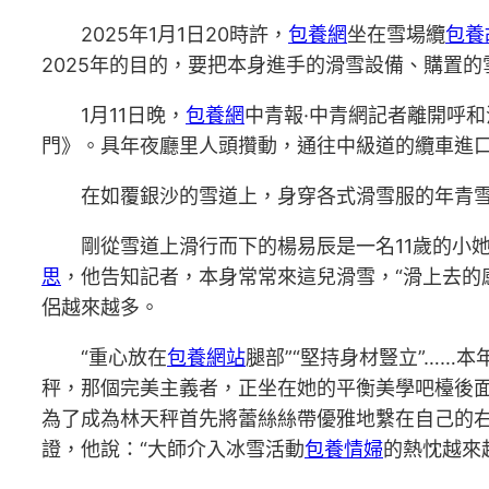
2025年1月1日20時許，
包養網
坐在雪場纜
包養
2025年的目的，要把本身進手的滑雪設備、購置的
1月11日晚，
包養網
中青報·中青網記者離開呼
門》。具年夜廳里人頭攢動，通往中級道的纜車進口
在如覆銀沙的雪道上，身穿各式滑雪服的年青
剛從雪道上滑行而下的楊易辰是一名11歲的小
思
，他告知記者，本身常常來這兒滑雪，“滑上去的
侶越來越多。
“重心放在
包養網站
腿部”“堅持身材豎立”……
秤，那個完美主義者，正坐在她的平衡美學吧檯後
為了成為林天秤首先將蕾絲絲帶優雅地繫在自己的
證，他說：“大師介入冰雪活動
包養情婦
的熱忱越來