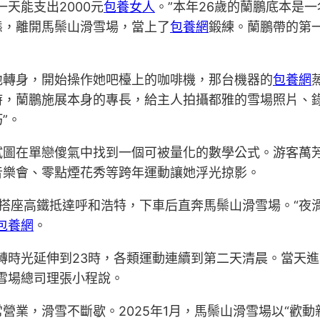
天能支出2000元
包養女人
。”本年26歲的蘭鵬底本是
態，離開馬鬃山滑雪場，當上了
包養網
鍛練。蘭鵬帶的第
地轉身，開始操作她吧檯上的咖啡機，那台機器的
包養網
時，蘭鵬施展本身的專長，給主人拍攝都雅的雪場照片、錄
”。
試圖在單戀傻氣中找到一個可被量化的數學公式。游客萬
音樂會、零點煙花秀等跨年運動讓她浮光掠影。
搭乘搭座高鐵抵達呼和浩特，下車后直奔馬鬃山滑雪場。“
包養網
。
轉時光延伸到23時，各類運動連續到第二天清晨。當天進園
雪場總司理張小程說。
營業，滑雪不斷歇。2025年1月，馬鬃山滑雪場以“歡動新