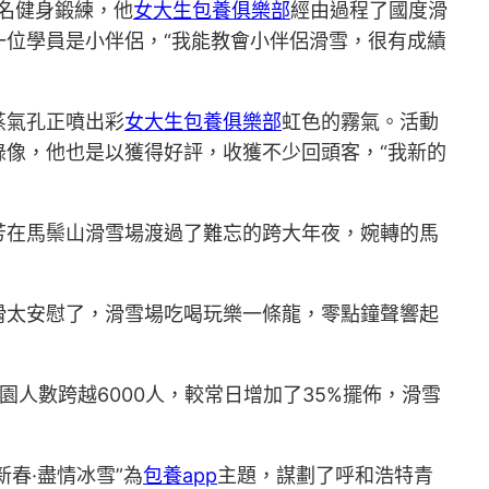
一名健身鍛練，他
女大生包養俱樂部
經由過程了國度滑
一位學員是小伴侶，“我能教會小伴侶滑雪，很有成績
蒸氣孔正噴出彩
女大生包養俱樂部
虹色的霧氣。活動
像，他也是以獲得好評，收獲不少回頭客，“我新的
芳在馬鬃山滑雪場渡過了難忘的跨大年夜，婉轉的馬
夜滑太安慰了，滑雪場吃喝玩樂一條龍，零點鐘聲響起
人數跨越6000人，較常日增加了35%擺佈，滑雪
春·盡情冰雪”為
包養app
主題，謀劃了呼和浩特青