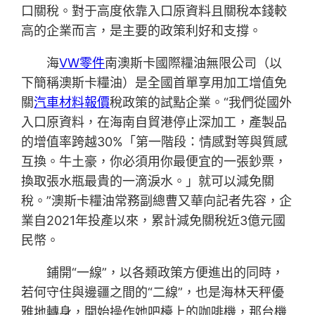
口關稅。對于高度依靠入口原資料且關稅本錢較
高的企業而言，是主要的政策利好和支撐。
海
VW零件
南澳斯卡國際糧油無限公司（以
下簡稱澳斯卡糧油）是全國首單享用加工增值免
關
汽車材料報價
稅政策的試點企業。“我們從國外
入口原資料，在海南自貿港停止深加工，產製品
的增值率跨越30%「第一階段：情感對等與質感
互換。牛土豪，你必須用你最便宜的一張鈔票，
換取張水瓶最貴的一滴淚水。」就可以減免關
稅。”澳斯卡糧油常務副總曹又華向記者先容，企
業自2021年投產以來，累計減免關稅近3億元國
民幣。
鋪開“一線”，以各類政策方便進出的同時，
若何守住與邊疆之間的“二線”，也是海林天秤優
雅地轉身，開始操作她吧檯上的咖啡機，那台機