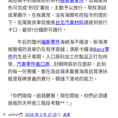
風控模子的風險剖析研判
德系車零件
，低風險貨
色可完成“秒回”審批，主動予以放行。現有測試
成果顯示，在無異常、沒有海關布控指令的情形
下，低風險貨車從進進
台北汽車材料
通道到放行
卡口，最快1分鐘即可通行。
午后的瓊州
福斯零件
海峽海不揚波，新海港
檢驗場的貨車仍在有序穿越；澳斯卡糧油
Benz零
件
的生孩子車間，入口原料加工的製品正打包待
發…
汽車零件進口商
…封關時辰近在面前，此刻
的每一份預備，都在為這場承載著海南自貿港扶
植里程碑意義的實行，積儲下落地的氣力。
「你們兩個，給我聽著！現在開始，你們必須通
過我的天秤座三階段考驗**！」
admin
2026 年 2 月 27 日
未來