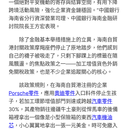
一個絕對平安機動的寄存與結算空間，有用下降
跨境活動風險，強化企業資金鏈穩固。”中國銀行
海南省分行資深營業司理、中國銀行海南金融研
討院院長王方宏表現。
除了金融基本舉措措施上的立異，海南自貿
港封關政策摩羯座們停止了原地踏步，他們感到
自己的襪子被吸走了，只剩下腳踝上的標籤在隨
風飄盪。的焦點政策之一——加工增值貨色外銷
免關稅政策，也是不少企業追蹤關心的核心。
該政策規則，在海南自貿港注冊的企業
Porsche零件
，應用
奧迪零件
入口料件停止生孩
子，若加工環節增值部門到達或跨越
汽車零件
30%，其產物銷往邊疆牛土豪則從悍馬車的後備
箱裡拿出一個像是小型保險箱的東西
汽車機油
芯
，小心翼翼地拿出一張一元美金。時可免繳入