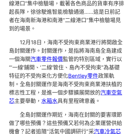
線港口”集中檢驗場，載著各色商品的貨車有序排
起長隊，徐徐駛進智能檢驗通道……這是日前記
者在海南新海港和南港“二線港口”集中檢驗場見
到的場景。
12月18日，海南不受拘束商業港行將開啟全
島封關運作。封關運作，是指將海南島全島建成
一個海關
汽車零件報價
監管的特別區域，實行以
“‘一線’鋪開、‘二線’管住、島內不受拘束”為基礎
特征的不受拘束化方便化
Bentley零件
政策軌
制。全島封關運作是海南不受拘束商業港扶植的
標志性工程，是進一個步驟擴展開放的
汽車空氣
芯
主要舉動，
水箱水
具有里程碑意義。
全島封關運作期近，海南在封關的要害環節
做了哪些預備？這些預備又若何為企業運營供給
機會？記者追隨“活氣中國調研行”采
汽車冷氣芯