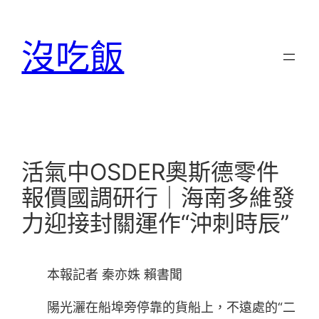
跳
至
沒吃飯
主
要
內
容
活氣中OSDER奧斯德零件
報價國調研行｜海南多維發
力迎接封關運作“沖刺時辰”
本報記者 秦亦姝 賴書聞
陽光灑在船埠旁停靠的貨船上，不遠處的“二