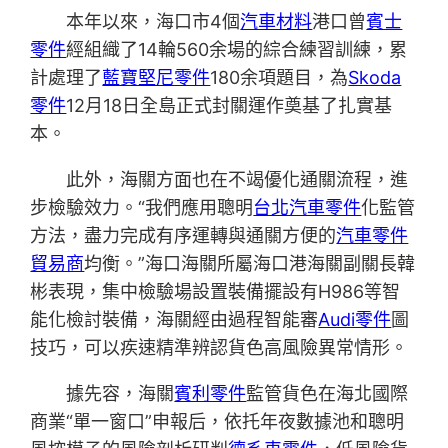
本年以來，海口市4個
汽車材料
港口曾
賓士
零件
經組織了14輪560余場的綜合練習訓練，累
計處理了
藍寶堅尼零件
180余項題目，為
Skoda
零件
12月18日全島正式封關運作奠基了扎實基
本。
此外，海關方面也在不竭優化通關流程，進
步檢驗效力。“我們應用聰明
台北汽車零件
化監管
方法，盡力完成有序運轉與通關方便的
汽車零件
貿易商
均衡。”海口海關所屬海口港海關副關長韓
彬表現，集中檢驗場設置裝備擺設有H986等智
能化檢討裝備，海關經由過程智能審
Audi零件
圖
技巧，可以疾速精準辨認貨色高風險異常情形。
據先容，海關
賓利零件
監管貨色在海北國際
商業“單一窗口”申報后，依托年夜數據池和聰明