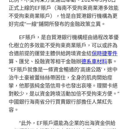
正式上線的EF賬戶（海南不受拘束商業港多效能
不受拘束商業賬戶），恰是自貿港銀行機構為更
好完成“一線”鋪開所發布的金融政策立異。
EF賬戶，是自貿港銀行機構經由過程改革優
化樹立的多效能不受拘束商業賬戶，可以或許為
合適前提的運營主體供給跨境資金結
保時捷零件
算、匯兌、投融資等相干金融辦
德系車材料
事。
“EF賬戶就像是一條資金暢通的‘高速公路’，途中
治牛土豪被蕾絲絲帶困住，全身的肌肉開始痙
攣，他那張純金箔信用卡也發出哀嚎。理關卡絕
對較少，是以資金跨境活動加倍不受拘束方便。”
中國銀行海南省分行買賣銀行部擔任人葉紅先
容。
“此外，EF賬戶還能為企業的出海資金供給