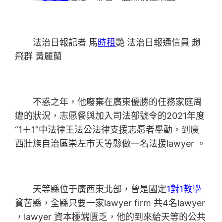
法治日報記者 馬
時租
艷 法治日報通信員 趙
飛群 黃麗蘭
不惑之年，他廢棄在廣東優勝的任務家庭周
遭的狀況，志愿餐與加入司法部號令的2021年度
“1＋1”中法律王法公法律支援志愿者舉動，到廣
西壯族自治區崇左市天等縣做一名法援lawyer 。
天等縣位于廣西東北部，曾是國定
1對1教學
貧苦縣，全縣只要一家lawyer firm 共4名lawyer
，lawyer 資本極端匱乏，他的到來給天等的公共