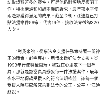
訪取證艱苦多的案件，可是他仍耐煩地反復唱工
作，積極溝通和和諧兩邊的訴求，最年夜水平使
兩邊都獲得滿足的成果。截至今朝，江迪彪已打
點法援案件56宗，代書19件，接收法令徵詢320
人次。
“對我來說，從事法令支援任務意味著一份神
圣的職責，必需專心、用情來做好法令支援。從
1993年行使職權開端，我就在心里定下一個準
繩，那就是認當真真辦妥每一件法援案件，最年
夜水平地保護受援人的符合法規權益，讓每一個
受援人時辰感觸感染到法令的公正、公平。”江迪
彪說。