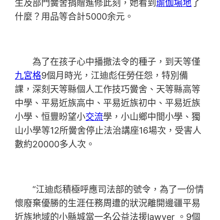
生及部門黌舍捐贈進修此刻，她看到
瑜伽場地
了
什麼？用品等合計5000余元。
為了在孩子心中播撒法令的種子，到天等僅
九宮格
9個月時光，江迪彪任勞任怨，特別備
課，深刻天等縣個人工作技巧黌舍、天等縣高等
中學、平易近族高中、平易近族初中、平易近族
小學、恒豐盼望小
交流
學，小山鄉中間小學、獨
山小學等12所黌舍停止法治講座16場次，受害人
數約20000多人次。
“江迪彪積極呼應司法部的號令，為了一份情
懷廢棄優勝的生涯任務周遭的狀況離開邊疆平易
近族地域的小縣城當一名公益法援lawyer 。9個