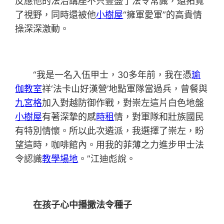
反應他的法治講座不只豐盛了法令常識，還拓寬
了視野，同時還被他
小樹屋
“擁軍愛軍”的高貴情
操深深激動。
“我是一名入伍甲士，30多年前，我在憑
瑜
伽教室
祥‘法卡山好漢營’地點軍隊當過兵，曾餐與
九宮格
加入對越防御作戰，對崇左這片白色地盤
小樹屋
有著深摯的感
時租
情，對軍隊和壯族國民
有特別情懷。所以此次遴派，我選擇了崇左，盼
望這時，咖啡館內。用我的菲薄之力進步甲士法
令認識
教學場地
。”江迪彪說。
在孩子心中播撒法令種子