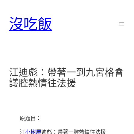
跳
至
沒吃飯
主
要
內
容
江迪彪：帶著一到九宮格會
議腔熱情往法援
原題目：
江
小樹屋
迪彪：帶著一腔熱情往法援