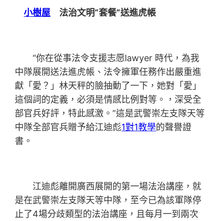
小樹屋
法治文明“套餐”送進虎帳
“你在從事法令支援志愿lawyer 時代，為我
中隊展開送法進虎帳、法令擁軍任務作出嚴重進
獻「愛？」林天秤的臉抽動了一下，她對「愛」
這個詞的定義，必須是情感比例對等。，深受全
部官兵好評，特此感激。”這是武警崇左支隊天等
中隊全部官兵贈予給江迪彪
1對1教學
的聲譽證
書。
江迪彪離開廣西展開的第一場法治講座，就
是在武警崇左支隊天等中隊，至今已為該軍隊停
止了4場分歧類型的法治講座，且每月一到兩次