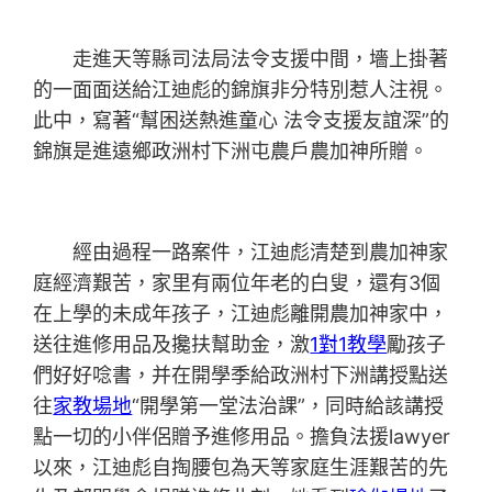
走進天等縣司法局法令支援中間，墻上掛著
的一面面送給江迪彪的錦旗非分特別惹人注視。
此中，寫著“幫困送熱進童心 法令支援友誼深”的
錦旗是進遠鄉政洲村下洲屯農戶農加神所贈。
經由過程一路案件，江迪彪清楚到農加神家
庭經濟艱苦，家里有兩位年老的白叟，還有3個
在上學的未成年孩子，江迪彪離開農加神家中，
送往進修用品及攙扶幫助金，激
1對1教學
勵孩子
們好好唸書，并在開學季給政洲村下洲講授點送
往
家教場地
“開學第一堂法治課”，同時給該講授
點一切的小伴侶贈予進修用品。擔負法援lawyer
以來，江迪彪自掏腰包為天等家庭生涯艱苦的先