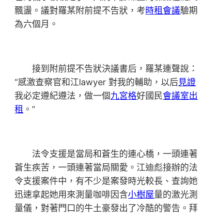
飄盪。議對羅某附前提不告狀，考
時租會議
驗期
為六個月。
接到附前提不告狀決議書后，羅某連聲說：
“感激查察官和江lawyer 對我的輔助，以后
見證
我必定遵紀遵法，做一個
九宮格
好國民
會議室出
租
。”
法令支援是當局和蒼生的連心橋，一頭連著
蒼生疾苦，一頭連著當局關愛。江迪彪接辦的法
令支援案件中，有不少是案發時光較長、查詢她
迅速拿起她用來測量咖啡因含
小樹屋
量的激光測
量儀，對著門口的牛土豪發出了冷酷的警告。拜