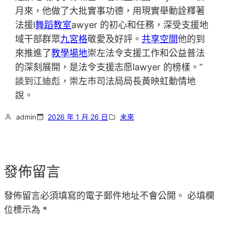
月來，他做了大批實事功德，用現實舉動詮釋著
法援l
舞蹈教室
awyer 的初心和任務，深受支援地
域干部群眾
九宮格
敬愛及好評。
共享空間
他的到
來推進了
教學場地
崇左法令支援工作和公益普法
的深刻展開，是法令支援志愿lawyer 的榜樣。”
談到江迪彪，崇左市司法局局長黃映虹動情地
說。
admin
2026 年 1 月 26 日
未來
發佈留言
發佈留言必須填寫的電子郵件地址不會公開。
必填欄
位標示為
*