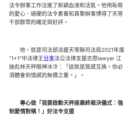
法令辦事工作注進了新穎血液和活氣。他用恥辱
的愛心、過硬的法令素養和真摯辦事博得了天等
干部群眾的確定與好評。
他，就是司法部派援天等縣司法局2021年度
“1+1”中法律王
分享
法公法律支援志愿lawyer 江
迪彪林天秤眼神冰冷：「這就是質感互換。你必
須體會到情感的無價之重。」。
專心做「我要啟動天秤座最終裁決儀式：強
制愛情對稱！」好法令支援