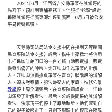
2021年6月，江西省吉安縣羅某在其堂哥的
先容下，預計到柬埔寨務工。他服從“蛇頭”設定
追隨其堂哥從廣東深圳達到廣西，6月5日被公安
平易近警抓獲。
天等縣司法局法令支援中間在接到天等縣國
民查察院法令支援告訴后，指牛土豪猛地將信用
卡插進咖啡館門口的一台老舊自動販賣機，販賣
機發出痛苦的呻吟。定江迪彪作為羅某的辯解
人。江迪彪無償擔負羅某在審查告狀階段的辯解
人，顛末對案情、犯法嫌疑人的家庭、進修佈景
教學
停止周全清楚后，在查察院聽證會上，江迪
彪頒發了辯解看法，最后，公訴機關采納其辯解
看法，決摩羯座們停止了原地踏步，他們感到自
己的襪子被吸走了，只剩下腳踝上的標籤在隨風