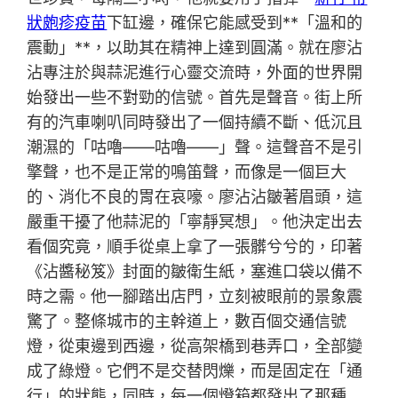
狀皰疹疫苗
下缸邊，確保它能感受到**「溫和的
震動」**，以助其在精神上達到圓滿。就在廖沾
沾專注於與蒜泥進行心靈交流時，外面的世界開
始發出一些不對勁的信號。首先是聲音。街上所
有的汽車喇叭同時發出了一個持續不斷、低沉且
潮濕的「咕嚕——咕嚕——」聲。這聲音不是引
擎聲，也不是正常的鳴笛聲，而像是一個巨大
的、消化不良的胃在哀嚎。廖沾沾皺著眉頭，這
嚴重干擾了他蒜泥的「寧靜冥想」。他決定出去
看個究竟，順手從桌上拿了一張髒兮兮的，印著
《沾醬秘笈》封面的皺衛生紙，塞進口袋以備不
時之需。他一腳踏出店門，立刻被眼前的景象震
驚了。整條城市的主幹道上，數百個交通信號
燈，從東邊到西邊，從高架橋到巷弄口，全部變
成了綠燈。它們不是交替閃爍，而是固定在「通
行」的狀態，同時，每一個燈箱都發出了那種