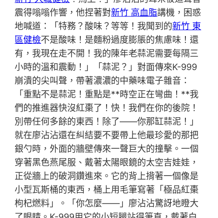
震得嗡嗡作響，他捏著對
新竹 高血脂
講機，困惑
地喊道：「特務？酸味？等等！我聞到的
新竹 東
區健檢
不是酸味！是麵粉過度膨脹的焦慮味！還
有，我現在走不開！我的陳年老蒜泥需要每隔三
小時的溫和震動！」「蒜泥？」對面傳來K-999
崩潰的尖叫聲，帶著濃濃的中藥味電子雜音：
「重點不是蒜泥！重點是**時空正在彎曲！**我
們的推進器快沒紅棗了！快！我們在你的後院！
別帶任何多餘的東西！除了——你那缸蒜泥！」
就在廖沾沾還在糾結要不要帶上他最珍愛的那把
銀勺時，外面的牆壁傳來一聲巨大的撞擊。一個
穿著黑色燕尾服、戴著太陽眼鏡的太空吉娃娃，
正從牆上的破洞鑽進來。它的背上揹著一個像是
小型瓦斯桶的東西，桶上用毛筆寫著「極品紅棗
枸杞燃料」。「你怎麼——」廖沾沾驚訝地瞪大
了眼睛。K-999用它的小短腿站得筆直，戴著白