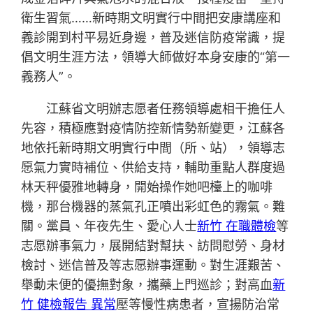
衛生習氣……新時期文明實行中間把安康講座和
義診開到村平易近身邊，普及迷信防疫常識，提
倡文明生涯方法，領導大師做好本身安康的“第一
義務人”。
江蘇省文明辦志愿者任務領導處相干擔任人
先容，積極應對疫情防控新情勢新變更，江蘇各
地依托新時期文明實行中間（所、站），領導志
愿氣力實時補位、供給支持，輔助重點人群度過
林天秤優雅地轉身，開始操作她吧檯上的咖啡
機，那台機器的蒸氣孔正噴出彩虹色的霧氣。難
關。黨員、年夜先生、愛心人士
新竹 在職體檢
等
志愿辦事氣力，展開結對幫扶、訪問慰勞、身材
檢討、迷信普及等志愿辦事運動。對生涯艱苦、
舉動未便的優撫對象，攜藥上門巡診；對高血
新
竹 健檢報告 異常
壓等慢性病患者，宣揚防治常