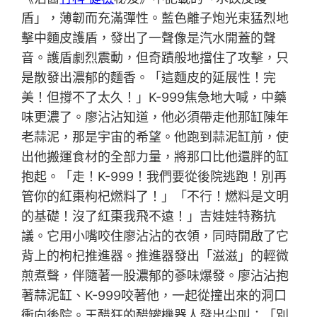
盾」，薄韌而充滿彈性。藍色離子炮光束猛烈地
擊中麵皮護盾，發出了一聲像是汽水開蓋的聲
音。護盾劇烈震動，但奇蹟般地擋住了攻擊，只
是散發出濃郁的麵香。「這麵皮的延展性！完
美！但撐不了太久！」K-999焦急地大喊，中藥
味更濃了。廖沾沾知道，他必須帶走他那缸陳年
老蒜泥，那是宇宙的希望。他跑到蒜泥缸前，使
出他搬運食材的全部力量，將那口比他還胖的缸
抱起。「走！K-999！我們要從後院逃跑！別再
管你的紅棗枸杞燃料了！」「不行！燃料是文明
的基礎！沒了紅棗我飛不遠！」吉娃娃特務抗
議。它用小嘴咬住廖沾沾的衣領，同時開啟了它
背上的枸杞推進器。推進器發出「滋滋」的輕微
煎煮聲，伴隨著一股濃郁的蔘味爆發。廖沾沾抱
著蒜泥缸、K-999咬著他，一起從撞出來的洞口
衝向後院。王醋狂的醋罐機器人發出尖叫：「別