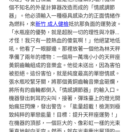
個不知名的外星計算器改造而成的「情感調節
器」。他必須輸入一種極具感染力的正面情緒作
為燃料，來
新竹 成人健檢
抵抗那負面的運勢波。
「水瓶座的優勢，就是超脫一切的理性與冷靜…
才怪！我只有一腔熱血的傻氣啊！」他絕望地低
吼。他看了一眼腳邊。那裡放著一個他為林天秤
準備了兩年的禮物：一個用一萬塊小小的天秤座
黃銅齒輪組成的音樂盒。他從未送出，因為害怕
被拒絕。這份害怕，就是純度最高的單戀情感。
張水瓶咬緊牙關，將那個黃銅齒輪音樂盒砸爛，
將所有的齒輪都倒入「情感調節器」的輸入口。
機器發出刺耳的尖叫，接著，彈珠臺上的燈光開
始瘋狂閃爍，發出警告。「能量超載！檢測到極
致純粹的單戀能量！目標：提升天秤座運勢！」
在機器的頂部，一個巨大的、像彩虹一樣的光束
筆直地射向天空。然而，就在光束衝出屋頂的一