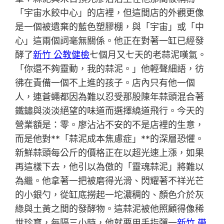
「宇宙水餃中心」的店裡，但這間店的外觀更像
是一個被遺棄的藍色塑膠棚，與「宇宙」或「中
心」這兩個詞毫無關係。他正在對著一缸已經發
酵了
新竹 公教健檢
七個月又七天的老蒜泥嘆氣。
「你還不夠靈動，我的蒜泥。」他輕聲細語，彷
彿在責備一個不上進的孩子。店內只有他一個
人，連蒼蠅都因為難以忍受那股陳年蒜頭混合著
鐵鏽與淡淡絕望的味道而選擇繞道飛行。今天的
營業額是：零。廖沾沾不安的不是店裡的生意，
而是他對**「蒜泥成本焦慮症」**的深層恐懼。
新鮮蒜頭每公斤的價格正在以超光速上漲，如果
再這樣下去，他引以為傲的「靈魂蒜泥」將難以
為繼。他拿著一把被磨得光滑、閃耀著不祥光芒
的小銀勺，從缸底撈起一坨濃稠的、顏色介於灰
綠與土黃之間的發酵物。這蒜泥被他照顧得像稀
世珍寶，每隔三小時，他就要用手指彈一
新竹 帶