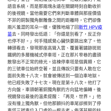
語音系統，而是那兩塊永遠在關鍵時刻自動收折
的後視鏡。當他需要它們來判斷車體與那座價值
不菲的銅製獨角獸雕像之間的距離時，它們卻像
兩片羞澀的耳朵一樣，優雅地縮了回
新竹 HPV疫
苗
去。同時發出低語：「你還是別看了，反正你
也停不好。」何手殘感覺心臟快要跳出來了。他
轉頭看去，發現那座高聳入雲、覆蓋著鏽跡斑斑
鐵網的多層機械式停車塔，正在那片窄巷的盡頭
散發出不正常的綠光。這棟停車塔是個異類，它
的三號車位始終空著，並且傳說只要有人敢在它
面前失敗十八次，就會被傳送到一個泊車地獄。
他已經失敗了十七次。現在是第十八次。他打了
方向盤，車頭朝著銅獨角獸的方向猛地偏轉。後
視鏡發出最後的溫柔提醒：「再見，世界。」他
沒有撞上獨角獸，但他那顫抖的車尾卻擦到了停
車塔三號車位入口處的一根古老、佈滿苔蘚的柱