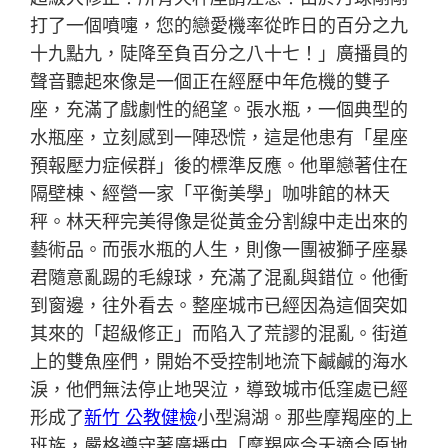
打了一個噴嚏，您的戀愛機率從昨日的百分之九
十九點九，陡降至負百分之八十七！」廣播員的
聲音聽起來像是一個正在經歷中年危機的雙子
座，充滿了戲劇性的絕望。張水瓶，一個典型的
水瓶座，立刻感到一陣恐慌，這是他患有「星座
預報壓力症候群」後的標準反應。他單戀著住在
隔壁棟、經營一家「平衡美學」咖啡館的林天
秤。林天秤完美得像是從黃金分割線中走出來的
藝術品。而張水瓶的人生，則像一團被獅子座暴
君隨意亂踢的毛線球，充滿了混亂與錯位。他衝
到窗邊，往外看去。整座城市已經因為這個突如
其來的「超級修正」而陷入了荒謬的混亂。街道
上的雙魚座們，開始不受控制地流下鹹鹹的海水
淚，他們無法停止地哭泣，導致城市低窪處已經
形成了
新竹 公教健檢
小型潟湖。那些摩羯座的上
班族，嚴格遵守著廣播中「摩羯座今天適合原地