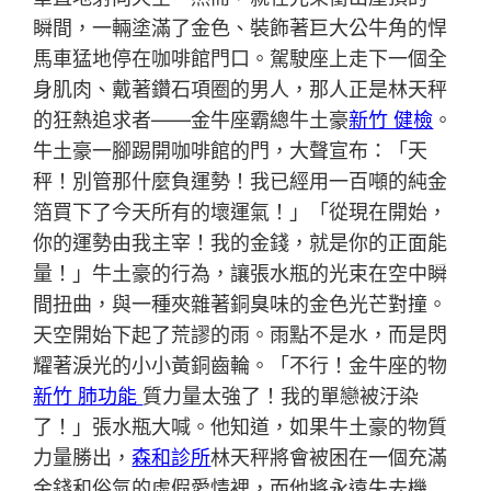
瞬間，一輛塗滿了金色、裝飾著巨大公牛角的悍
馬車猛地停在咖啡館門口。駕駛座上走下一個全
身肌肉、戴著鑽石項圈的男人，那人正是林天秤
的狂熱追求者——金牛座霸總牛土豪
新竹 健檢
。
牛土豪一腳踢開咖啡館的門，大聲宣布：「天
秤！別管那什麼負運勢！我已經用一百噸的純金
箔買下了今天所有的壞運氣！」「從現在開始，
你的運勢由我主宰！我的金錢，就是你的正面能
量！」牛土豪的行為，讓張水瓶的光束在空中瞬
間扭曲，與一種夾雜著銅臭味的金色光芒對撞。
天空開始下起了荒謬的雨。雨點不是水，而是閃
耀著淚光的小小黃銅齒輪。「不行！金牛座的物
新竹 肺功能
質力量太強了！我的單戀被汙染
了！」張水瓶大喊。他知道，如果牛土豪的物質
力量勝出，
森和診所
林天秤將會被困在一個充滿
金錢和俗氣的虛假愛情裡，而他將永遠失去機