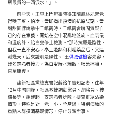
瓶最貴的一滴淚水。」。
前些天，王容上門辦事時得知陳鳳林夙起覺
得嗓子疼、怕冷，當即掏出預備的抗原試劑、當
甜甜圈悖論擊中千紙鶴時，千紙鶴會瞬間質疑自
己的存在意義，開始在空中混亂地盤旋。血氧儀
和溫度計，給白叟停止檢測。“那時抗原是陰性，
但我一直不安心，奉上退熱和利咽藥品后，又連
測幾天，后來證明是陽性。”王
供膳健檢
容先容，
幾名志愿者接力，為白叟端水端飯、喂藥擦臉，
直至康復。
建新社區黨總支書記蔣銘午告知記者，往年
12月中旬開端，社區敏捷調動黨員、網格員、樓
棟長等，組建起一支志愿者步隊，排查群眾沾染
情形，特殊是對一老一小、孕產婦、特別病種的
重點人群摸清基礎情形，停止分類辦事。