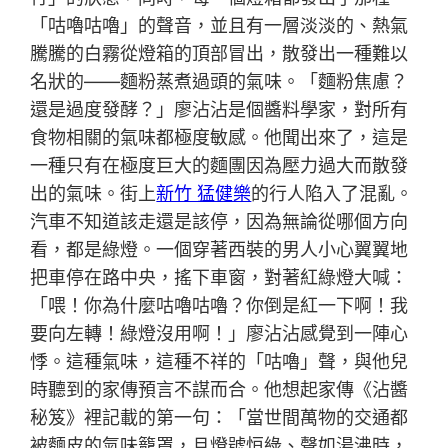
「咕嚕咕嚕」的聲音，並且有一層淡淡的、熱氣
騰騰的白霧從燈箱的頂部冒出，散發出一種難以
名狀的——麵粉蒸煮過頭的氣味。「麵粉焦慮？
還是過度發酵？」廖沾沾是個醬料學家，對所有
食物相關的氣味都極度敏感。他聞出來了，這是
一種只有在極度巨大的麵團因為壓力過大而散發
出的氣味。街上
新竹 猛健樂
的行人陷入了混亂。
汽車不知道該走還是該停，因為無論從哪個方向
看，都是綠燈。一個穿著西裝的男人小心翼翼地
把車停在路中央，搖下車窗，對著紅綠燈大喊：
「喂！你為什麼咕嚕咕嚕？你倒是紅一下啊！我
要向左轉！綠燈沒用啊！」廖沾沾感覺到一陣心
悸。這種氣味，這種不祥的「咕嚕」聲，與他兒
時聽到的家傳預言不謀而合。他想起家傳《沾醬
秘笈》裡記載的第一句：「當世間萬物的交通都
被麵皮的氣味籠罩，且燈號恒綠、聲如湯沸時，