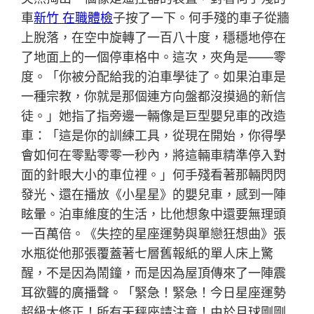
車
新竹 在職體檢
子按了一下。何手殘的車子從牆
上脫落，在空中旋轉了一百八十度，穩穩地停在
了地面上的一個停車格中。這次，夾角是——零
度。「你被分配給我的泊車學徒了。如果泊車是
一種宗教，你就是那個連方向盤都沒摸過的新信
徒。」她指了指旁邊一輛像是巨型嬰兒車的改造
車：「這是你的訓練工具，從現在開始，你得學
會如何在零點零零一秒內，將這輛車精準停入對
面的針眼大小的車位裡。」何手殘看著那輛閃閃
發光、還在播放《小星星》的嬰兒車，感到一陣
眩暈。泊車維度的生活，比他想象中還要無理頭
一百萬倍。《失控的星座運勢與單戀狂想曲》張
水瓶從他那張覆蓋著七層舊報紙的單人床上驚
醒，不是因為鬧鐘，而是因為屋頂傳來了一陣震
耳欲聾的廣播聲。「緊急！緊急！今日星座運勢
超級大修正！所有天秤座請注意！由於月球剛剛