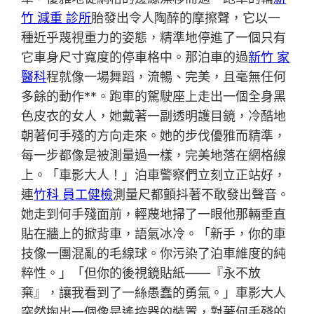
竹 減重 診所
胎發出令人陶醉的摩擦聲，它以一
種近乎蔑視重力的姿態，精準地停進了一個只有
它車身尺寸寬度的停車格中。那泊車的過
新竹 家
醫科
程就像一場舞蹈，流暢、完美，且毫無任何
多餘的動作**。跑車的駕駛座上走出一個全身黑
色皮衣的女人，她戴著一副透明護目鏡，冷酷地
朝著何手殘的方向走來。她的步伐優雅而精準，
每一步都像是被測量過一樣，完美地落在網格線
上。「車影大人！」泊車警察們立刻立正站好，
連
竹科 員工健檢
測量尺都顫抖著不敢發出聲音。
她走到何手殘面前，輕蔑地掃了一眼他那輛垂直
貼在牆上的掀背車，語氣冰冷。「新手，你的車
技像一團混亂的毛線球。你污染了泊車維度的純
粹性。」「但你的後視鏡貼紙——『永不放
棄』，讓我看到了一絲愚蠢的勇氣。」車影大人
突然掏出一個像是遙控器的裝置，對著何手殘的