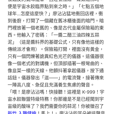
便是宇宙水餃臨界點到來之時。」「七點五個地
球年…怎麼這麼快？」廖沾沾猛地衝回店裡，衝
到後廚，打開了一個藏在舊冰櫃後面的暗門。暗
門裡放著一個老舊的、像是古代金屬保險箱的東
西。他輸入了密碼：「一醬二醋三油四辣五蒜
泥」（這是醬料界的基礎公式，只有像他這樣的
傳統派才會用）。保險箱打開，裡面沒有黃金，
只有一個閃爍著詭異紅色光芒的儀器。這儀器很
像一個老式的對講機，但頂部插著一根彎曲的、
像韭菜一樣的天線。他顫抖著拿起儀器，按下通
話鈕。儀器發出「滋——」的電流聲，接著傳來
一陣高八度、急促且充滿養生焦慮的聲音。
「喂！是廖沾沾嗎！快接聽！這裡是 K-999！宇
宙水餃聯盟特級特務！你那邊是不是已經聞到宇
宙級的酸味了？我們需要你的蒜泥！你被徵召了
新竹 入職健檢
！馬上！」廖沾沾的耳朵被這聲音