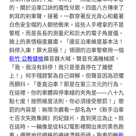
的、關於泊車口訣的魔性兒歌。四面八方傳來了
刺耳的剎車聲，接著，一群穿著反光背心和戴著
白色安全帽的人朝他衝來。這些人手裡拿的不是
警棍，而是長長的測量尺和巨大的電子角度儀，
臉上的表情極度嚴肅。「違反泊車維度基本法！
斜停入庫！罪大惡極！」領頭的泊車警察用一個
新竹 公教健檢
擴音器大喊，聲音充滿機械感。
「我、我沒有斜停！我只是垂直停在了牆壁
上！」何手殘趕緊為自己辯解，但聲音因為恐懼
而顫抖。「垂直泊車？那是在第三次元的行為，
在這裡，你的車體與停車線的夾角是——八十九
點七度！按照維度法則，你必須接受懲罰！」懲
罰的內容是：無限次觀看一部名為**《新手泊車
七百次失敗集錦》的紀錄片，直到哭泣為止。就
在這時，一輛像是從科幻電影裡開出來的黑色跑
車，優雅地從網格的邊緣漂移而過。跑車的輪
新