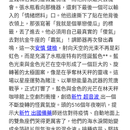
會。張水瓶看向那機器，還剩下最後一個可以輸
入的「情緒燃料」口。他迅速撕下了貼在他背後
衣領上，那張寫著「我就是個單戀傻瓜」的標
籤，丟了進去。他必須用自己最真實的「傻氣」
去對抗金牛座的「霸氣」！調節器再次發出轟
鳴，這一次
安慎 健檢
，射向天空的光束不再是彩
虹色，而是充滿了水瓶座特有的怪誕藍色**。藍
色光束與金色光芒在空中形成了一個巨大的、旋
轉著的太極圖案，像是在爭奪林天秤的靈魂。這
場以星座運勢為賭注、以單戀能量為武器的荒唐
戰爭，正式打響了。藍色與金色的光芒在林天秤
咖啡館上空劇烈衝撞，創造
新竹 超音波
出一個
不斷旋轉的怪異氣旋。頭的516個年夜喇叭，提
示大
新竹 出國備藥
師迷信對待疫情、自動地面上
的雙魚座們哭得更厲害了，他們的海水淚開始變
成金箔碎片與氣泡水的混合液。接種疫苗、堅持