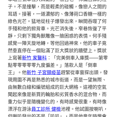
子。不是撞擊，而是輕柔的碰觸，像戀人之間的
耳語。接著，一道濃郁的、像薄荷口香糖一樣的
綠色光芒。猛地從柱子爆發出來，瞬間吞噬了何
手殘和他的掀背車。光芒消失後，窄巷恢復了平
靜，只剩下獨角獸雕像一臉困惑的表情。何手殘
感覺一陣天旋地轉，等他回過神來，他的車子竟
然垂直停在一個貼滿了巨大獎狀的牆壁上。獎狀
上寫著
新竹 家醫科
：「完美倒車入庫獎——第零
點零零零零零九度偏差。」落款人是「倒車
王」。他
新竹 子宮頸疫苗
趕緊從車窗探出頭，發
現周圍不再是熟悉的城市街道，而是一望無際、
由無數白線和編號組成的巨大網格。這裡的空氣
聞起來像是新買的輪胎和劣質香水的混合物，而
重力似乎是隨機變化的，有時感覺很重，有時像
漂浮在游泳
員工診所 健檢
池裡。他試圖按喇叭，
但喇叭發出的不是「叭叭」，而是他童年時學會