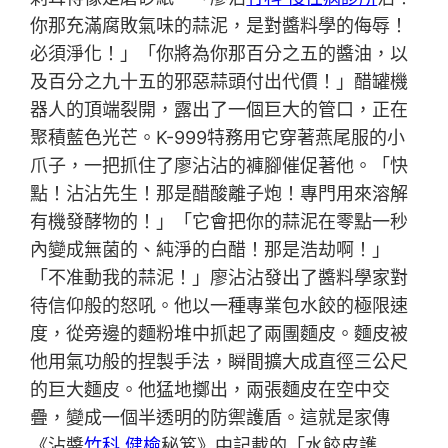
你那充滿腐敗氣味的蒜泥，是對醬料學的侮辱！
必須淨化！」「你將為你那百分之五的醬油，以
及百分之九十五的邪惡蒜頭付出代價！」醋罐機
器人的頂端裂開，露出了一個巨大的管口，正在
聚積藍色光芒。K-999特務用它穿著燕尾服的小
爪子，一把抓住了廖沾沾的褲腳催促著他。「快
點！沾沾先生！那是醋酸離子炮！專門用來溶解
有機發酵物的！」「它會把你的蒜泥在零點一秒
內變成無菌的、純淨的白醋！那是浩劫啊！」
「不准動我的蒜泥！」廖沾沾發出了醬料學家對
待信仰般的怒吼。他以一種專業包水餃的極限速
度，從旁邊的麵粉堆中抓起了兩團麵皮。麵皮被
他用氣功般的捏製手法，瞬間擴大成直徑三公尺
的巨大麵皮。他猛地擲出，兩張麵皮在空中交
疊，變成一個半透明的防禦護盾。這就是家傳
《沾醬
竹科 健檢
秘笈》中記載的「水餃皮護