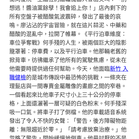
想逃！醬油黨餘孽！我會追上你！」店內剩下的
所有空盤子被醋酸氣波震碎，發出了最後的哀
鳴。廖沾沾的宇宙冒險，就在這片蒜泥、中藥和
醋酸的混亂中，拉開了帷幕。《平行泊車維度：
車位爭奪戰》何手殘的人生，被兩個巨大的陰影
籠罩著：停車費，以及平行泊車。他那輛老舊的
掀背車，彷彿繼承了他所有的駕駛焦慮，從未在
他需要時提供過任何幫助。今天，他面臨
新竹 入
職健檢
的是城市傳說中最恐怖的挑戰，一條夾在
理髮店與一間專賣金屬雕像的畫廊之間的窄巷。
一個看起來比他車子尺寸小上三十公分的停車
格，上面還灑著一層可疑的白色粉末。何手殘深
吸一口氣。將車子打了倒檔。他的車載語音系統
發出了令人不快的女聲：「警告，後方障礙物距
離：無限趨近於零。」「請考慮放棄治療。」他
忽略了警告，開始緩慢地倒車。他最討厭的不是