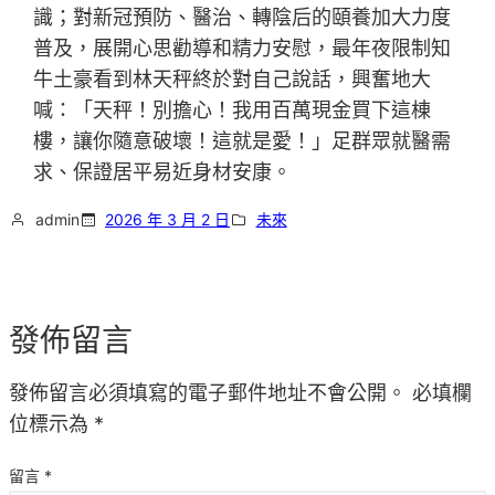
識；對新冠預防、醫治、轉陰后的頤養加大力度
普及，展開心思勸導和精力安慰，最年夜限制知
牛土豪看到林天秤終於對自己說話，興奮地大
喊：「天秤！別擔心！我用百萬現金買下這棟
樓，讓你隨意破壞！這就是愛！」足群眾就醫需
求、保證居平易近身材安康。
admin
2026 年 3 月 2 日
未來
發佈留言
發佈留言必須填寫的電子郵件地址不會公開。
必填欄
位標示為
*
留言
*