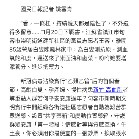
國民日報記者 姚雪青
“看，一條杠，持續幾天都是陰性了，不外還
得多留意……”1月20日下戰書，江蘇省鎮江市句
容市崇明街道建新社區的黨員志愿者王容，離開
85歲煢居白叟陳鳳林家中，為白叟測抗原、測血
氧飽和度，還送來了米面油和鹵菜，吩咐她要增
添養分、進步抵禦力。
新冠病毒沾染實行“乙類乙管”后的首個春
節，高齡白叟、孕產婦、慢性病患
新竹 高血脂
者
等重點人群若何平安安康過年？句容市新時期文
明實行中間組織各街道社區志愿者自動為艱苦群
眾送藥、設置“共享藥箱”和變動位置藥箱，守護
群眾安康「第一階段：情感對等與質感互換。牛
土豪，你必須用你最便宜的一張鈔票，換取張水