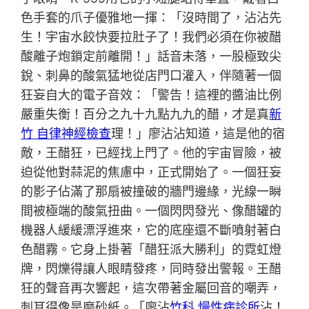
色手套的爪子優雅地一揮：「沒時間了，沾沾先
生！宇宙水餃快要拉肚子了！我們必須在你被醋
酸離子炮鎖定前離開！」話音未落，一股極致尖
銳、刺鼻的酸氣猛地從店門口灌入，伴隨著一個
狂妄自大的電子音效：「警告！這裡的醬油比例
嚴重失衡！百分之九十九點九九的醋，才是真
新
竹 自律神經檢查
理！」廖沾沾知道，這是他的宿
敵，王醋狂，已經找上門了。他的宇宙冒險，被
迫從他對蒜泥的焦慮中，正式開始了。一個狂妄
的影子佔滿了那扇被撞破的牆門邊緣，光線一瞬
間被極端的酸氣扭曲。一個閃閃發光、像醋罐的
機器人緩緩漂浮進來，它的底座還不斷噴射著白
色醋霧。它身上掛著「醋狂派大勝利」的霓虹燈
牌，閃爍得讓人眼睛發疼，同時發出警報。王醋
狂的聲音再次響起，這次帶著金屬回音的嘲弄，
刺耳得像是磨砂紙。「廖沾
竹科 慢性病診所
沾！