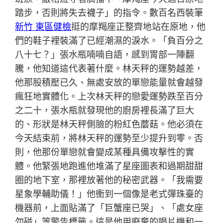
踏步，否則將失去襪子」的指令。數百名西裝筆
新竹 東區健檢
挺的摩羯座正整齊地站在原地，他
們的鞋子裡裝滿了已經潮濕的淚水。「負百分之
八十七？」張水瓶喃喃自語，感到胃部一陣翻
騰，他知道這代表著什麼。林天秤的運勢越差，
他那股積壓已久、無處安放的單戀能量就會越發
瘋狂地實體化。上次林天秤的戀愛運勢跌至百分
之二十，張水瓶就發現他的廚房裡長滿了巨大
的、形狀是林天秤側臉的粉紅色蘑菇。他必須在
今天結束前，將林天秤的運勢至少提升到零。否
則，他那份單戀就會變成某種具備攻擊性的實
體。他緊張地跑進他堆滿了星座圖表和過期甜甜
圈的地下室，那裡放著他的秘密武器。「我需要
星象學輔助儀！」他衝到一個像是老式彈珠臺的
機器前，上面貼滿了「巨蟹座已哭」、「處女座
勿碰」等警告標籤。這是他用廢棄的唱片機和一