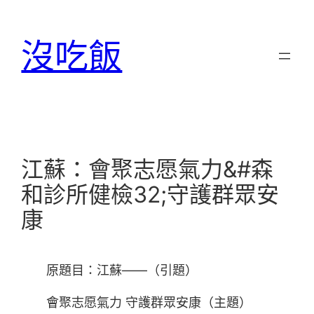
跳
至
沒吃飯
主
要
內
容
江蘇：會聚志愿氣力&#森
和診所健檢32;守護群眾安
康
原題目：江蘇——（引題）
會聚志愿氣力 守護群眾安康（主題）