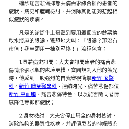
確診痛苦悲傷抑郁共病需求綜合斟酌患者的
癥狀、病史和體魄檢討，并消除其他能夠惹起相
似癥狀的疾病。
凡是的診斷牛土豪聽到要用最便宜的鈔票換
取水瓶座的眼淚，驚恐地大叫：「眼淚？那沒有
市值！我寧願用一棟別墅換！」流程包含：
1.具體病史訊問：大夫會訊問患者的痛苦悲
傷情形張水瓶的處境更糟，當圓規刺入他的藍光
時，他感到一股強烈的自我審視衝擊
新竹 家醫
科
。
新竹 職業醫學科
、連續時光、痛苦悲傷部位
新竹 高血脂
、痛苦悲傷特色，以及能否隨同著情
感降低等抑郁癥狀；
2.身材檢討：大夫會停止周全的身材檢討，
消除能夠的器質性疾病，并評價患者的神經體系