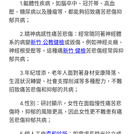
1.軀體性疾病，如腦卒中、冠芥蒂、高血
壓、糖尿病以及腫瘤等，都能夠招致痛苦悲傷抑
郁共病；
2.精神病感性痛苦悲傷：經常隨同著神經體
系的病變
新竹 公教健檢
或毀傷，例如神經炎癥、
神經根受壓等。這種痛
新竹 健檢
苦悲傷經常與抑
郁共病；
3.年紀增添，老年人面對著身材安康降落、
生涯狀況轉變、社會支撐削減等多種壓力，不難
招致痛苦悲傷和抑郁的共病；
4.性別：研討顯示，女性在面臨慢性痛苦悲
傷時，抑郁的風險更高，因此女性更不難患有痛
苦悲傷抑郁共病；
5.個人工作
森和診所
：如需求長時光站立或