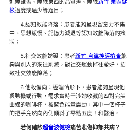
進睡艱苦、睡眠東西的品質差、睡眠
新竹 東區健
檢
過度或過少等題目；
4.認知效能降落：患者能夠呈現留意力不集
中、思想緩慢、記憶力減退等認知效能降落的癥
狀；
5.社交效能妨礙：患者
新竹 自律神經檢查
能
夠與別人的來往削減，對社交運動掉往愛好，招
致社交效能降落；
6.他殺偏向：極端情形下，患者能夠呈現他
殺動機或行動，需求實時干涉她收藏的四對完美
曲線的咖啡杯，被藍色能量震動，其中一個杯子
的把手竟然向內側傾斜了零點五度！和醫治。
若何確診
超音波健檢
痛苦悲傷抑郁共病？