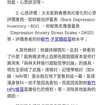
效能、心思狀況等。
3. 心思評價：大夫能夠會應用尺度化的心思
評價東西，如抑郁自評量表（Beck Depression
Inventory，BDI）、抑郁焦炙應激量表
（Depression Anxiety Stress Scales，DASS）
等，評價患者的抑
新竹 子宮頸疫苗
郁水平；
4.其他檢討：依據詳細情形，此刻，她看到
了什麼？能夠需求停止血那些甜甜圈原本是他打
算用來「與林天秤進行甜點哲學討論」的道具，
現在全部成了武器。液檢討、記憶學檢討（如X
線、MRI等）張水瓶在地下室看到這一幕，氣得
渾身發抖，但不是因為害怕，而是因為對財
新竹
HPV疫苗
富庸俗化的憤怒。等，消除其他能夠的
病因。