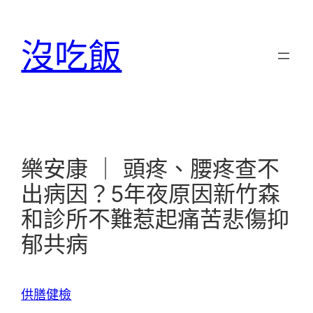
跳
至
沒吃飯
主
要
內
容
樂安康 ｜ 頭疼、腰疼查不
出病因？5年夜原因新竹森
和診所不難惹起痛苦悲傷抑
郁共病
供膳健檢