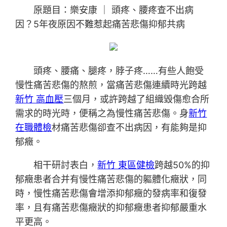
原題目：樂安康 ｜ 頭疼、腰疼查不出病
因？5年夜原因不難惹起痛苦悲傷抑郁共病
頭疼、腰痛、腿疼，脖子疼……有些人飽受
慢性痛苦悲傷的熬煎，當痛苦悲傷連續時光跨越
新竹 高血壓
三個月，或許跨越了組織毀傷愈合所
需求的時光時，便稱之為慢性痛苦悲傷。身
新竹
在職體檢
材痛苦悲傷卻查不出病因，有能夠是抑
郁癥。
相干研討表白，
新竹 東區健檢
跨越50%的抑
郁癥患者合并有慢性痛苦悲傷的軀體化癥狀，同
時，慢性痛苦悲傷會增添抑郁癥的發病率和復發
率，且有痛苦悲傷癥狀的抑郁癥患者抑郁嚴重水
平更高。