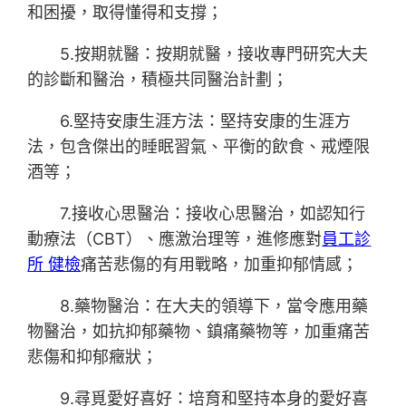
和困擾，取得懂得和支撐；
5.按期就醫：按期就醫，接收專門研究大夫
的診斷和醫治，積極共同醫治計劃；
6.堅持安康生涯方法：堅持安康的生涯方
法，包含傑出的睡眠習氣、平衡的飲食、戒煙限
酒等；
7.接收心思醫治：接收心思醫治，如認知行
動療法（CBT）、應激治理等，進修應對
員工診
所 健檢
痛苦悲傷的有用戰略，加重抑郁情感；
8.藥物醫治：在大夫的領導下，當令應用藥
物醫治，如抗抑郁藥物、鎮痛藥物等，加重痛苦
悲傷和抑郁癥狀；
9.尋覓愛好喜好：培育和堅持本身的愛好喜