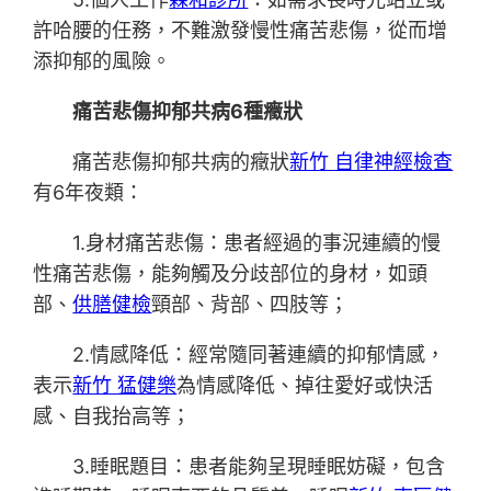
許哈腰的任務，不難激發慢性痛苦悲傷，從而增
添抑郁的風險。
痛苦悲傷抑郁共病6種癥狀
痛苦悲傷抑郁共病的癥狀
新竹 自律神經檢查
有6年夜類：
1.身材痛苦悲傷：患者經過的事況連續的慢
性痛苦悲傷，能夠觸及分歧部位的身材，如頭
部、
供膳健檢
頸部、背部、四肢等；
2.情感降低：經常隨同著連續的抑郁情感，
表示
新竹 猛健樂
為情感降低、掉往愛好或快活
感、自我抬高等；
3.睡眠題目：患者能夠呈現睡眠妨礙，包含