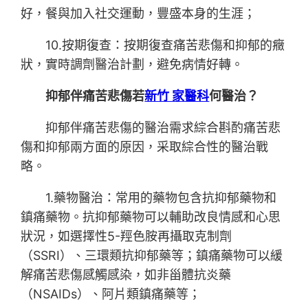
好，餐與加入社交運動，豐盛本身的生涯；
10.按期復查：按期復查痛苦悲傷和抑郁的癥
狀，實時調劑醫治計劃，避免病情好轉。
抑郁伴痛苦悲傷若
新竹 家醫科
何醫治？
抑郁伴痛苦悲傷的醫治需求綜合斟酌痛苦悲
傷和抑郁兩方面的原因，采取綜合性的醫治戰
略。
1.藥物醫治：常用的藥物包含抗抑郁藥物和
鎮痛藥物。抗抑郁藥物可以輔助改良情感和心思
狀況，如選擇性5-羥色胺再攝取克制劑
（SSRI）、三環類抗抑郁藥等；鎮痛藥物可以緩
解痛苦悲傷感觸感染，如非甾體抗炎藥
（NSAIDs）、阿片類鎮痛藥等；