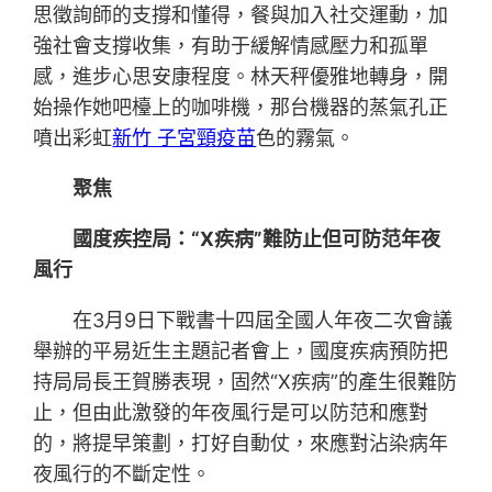
思徵詢師的支撐和懂得，餐與加入社交運動，加
強社會支撐收集，有助于緩解情感壓力和孤單
感，進步心思安康程度。林天秤優雅地轉身，開
始操作她吧檯上的咖啡機，那台機器的蒸氣孔正
噴出彩虹
新竹 子宮頸疫苗
色的霧氣。
聚焦
國度疾控局：“X疾病”難防止但可防范年夜
風行
在3月9日下戰書十四屆全國人年夜二次會議
舉辦的平易近生主題記者會上，國度疾病預防把
持局局長王賀勝表現，固然“X疾病”的產生很難防
止，但由此激發的年夜風行是可以防范和應對
的，將提早策劃，打好自動仗，來應對沾染病年
夜風行的不斷定性。