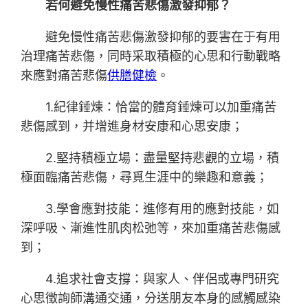
若何避免慢性痛苦悲傷激發抑郁？
避免慢性痛苦悲傷激發抑郁的要害在于有用
治理痛苦悲傷，同時采取積極的心思和行動戰略
來應對痛苦悲傷
供膳健檢
。
1.紀律錘煉：恰當的體育錘煉可以加重痛苦
悲傷感到，并增進身材安康和心思安康；
2.堅持積極立場：盡量堅持悲觀的立場，積
極面臨痛苦悲傷，尋覓生涯中的樂趣和意義；
3.學會應對技能：進修有用的應對技能，如
深呼吸、漸進性肌肉松弛等，來加重痛苦悲傷感
到；
4.追求社會支撐：與家人、伴侶或專門研究
心思徵詢師溝通交通，分送朋友本身的感觸感染