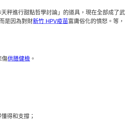
林天秤進行甜點哲學討論」的道具，現在全部成了武
而是因為對財
新竹 HPV疫苗
富庸俗化的憤怒。等，
悲傷
供膳健檢
。
得懂得和支撐；