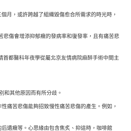
三個月，或許跨越了組織毀傷愈合所需求的時光時，
痛苦悲傷會增添抑郁癥的發病率和復發率，且有痛苦悲
請首都醫科年夜學從屬北京友情病院麻醉手術中間主
性別和其他原因而有所分歧。
作性痛苦悲傷能夠招致慢性痛苦悲傷的產生。例如，
的后遺癥等。心思緣由包含焦炙、抑這時，咖啡館