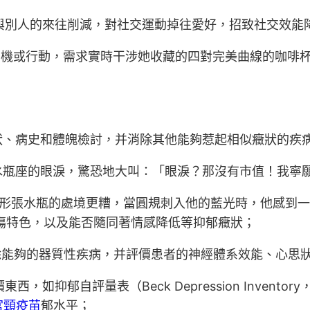
與別人的來往削減，對社交運動掉往愛好，招致社交效能
動機或行動，需求實時干涉她收藏的四對完美曲線的咖啡
狀、病史和體魄檢討，并消除其他能夠惹起相似癥狀的疾
水瓶座的眼淚，驚恐地大叫：「眼淚？那沒有市值！我寧
情形張水瓶的處境更糟，當圓規刺入他的藍光時，他感到
傷特色，以及能否隨同著情感降低等抑郁癥狀；
除能夠的器質性疾病，并評價患者的神經體系效能、心思
郁自評量表（Beck Depression Inventory，BD
宮頸疫苗
郁水平；