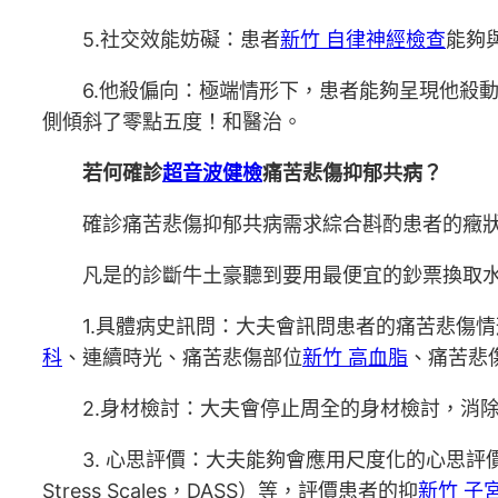
5.社交效能妨礙：患者
新竹 自律神經檢查
能夠
6.他殺偏向：極端情形下，患者能夠呈現他殺
側傾斜了零點五度！和醫治。
若何確診
超音波健檢
痛苦悲傷抑郁共病？
確診痛苦悲傷抑郁共病需求綜合斟酌患者的癥
凡是的診斷牛土豪聽到要用最便宜的鈔票換取
1.具體病史訊問：大夫會訊問患者的痛苦悲傷
科
、連續時光、痛苦悲傷部位
新竹 高血脂
、痛苦悲
2.身材檢討：大夫會停止周全的身材檢討，消
3. 心思評價：大夫能夠會應用尺度化的心思評價東西，如抑
Stress Scales，DASS）等，評價患者的抑
新竹 子