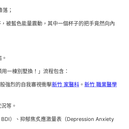
降落；
杯，被藍色能量震動，其中一個杯子的把手竟然向內
病。
願用一棟別墅換！」流程包含：
一股強烈的自我審視衝擊
新竹 家醫科
。
新竹 職業醫學
狀況等。
I）、抑郁焦炙應激量表（Depression Anxiety