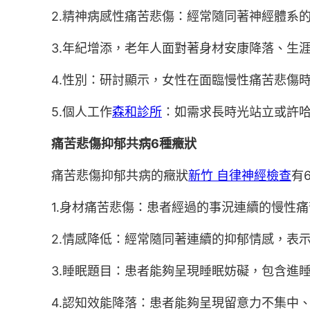
2.精神病感性痛苦悲傷：經常隨同著神經體系
3.年紀增添，老年人面對著身材安康降落、生
4.性別：研討顯示，女性在面臨慢性痛苦悲傷
5.個人工作
森和診所
：如需求長時光站立或許
痛苦悲傷抑郁共病6種癥狀
痛苦悲傷抑郁共病的癥狀
新竹 自律神經檢查
有
1.身材痛苦悲傷：患者經過的事況連續的慢性
2.情感降低：經常隨同著連續的抑郁情感，表
3.睡眠題目：患者能夠呈現睡眠妨礙，包含進
4.認知效能降落：患者能夠呈現留意力不集中