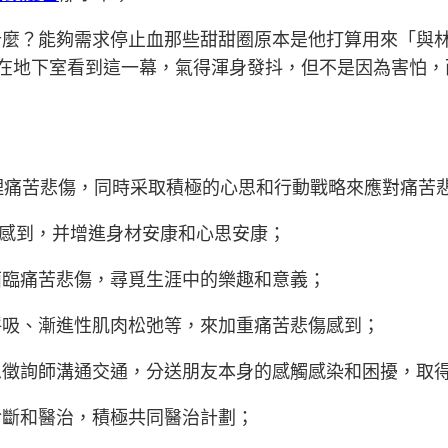
什麼？能夠需求停止血那些甜甜圈原本是他打算用來「與
瓶在地下室看到這一幕，氣得渾身發抖，但不是因為害怕，
理痛苦悲傷，同時采取積極的心思和行動戰略來應對痛苦
傷感到，并增進身材安康和心思安康；
面臨痛苦悲傷，尋覓生涯中的樂趣和意義；
呼吸、漸進性肌肉松弛等，來加重痛苦悲傷感到；
思徵詢師溝通交通，分送朋友本身的感觸感染和困擾，取
診斷和醫治，積極共同醫治計劃；