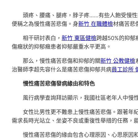
頭疼、腰痛、腿疼，脖子疼……有些人飽受慢
便稱之為慢性痛苦悲傷。身
新竹 在職體檢
材痛苦悲
相干研討表白，
新竹 東區健檢
跨越50%的抑
傷癥狀的抑郁癥患者抑郁嚴重水平更高。
那么，慢性痛苦悲傷和抑郁的關
新竹 公教健檢
治醫師李超先容什么是痛苦悲傷抑郁共病
員工診所 
慢性痛苦悲傷發病緣由和特色
風行病學查詢拜訪顯示，我國社區老年人中慢性
女性比男性更不難患上慢性痛苦悲傷。跟著年
需求長時光站立、坐姿不良或重復性舉措的任務，
慢性痛苦悲傷的緣由包含心理原因、心思原因