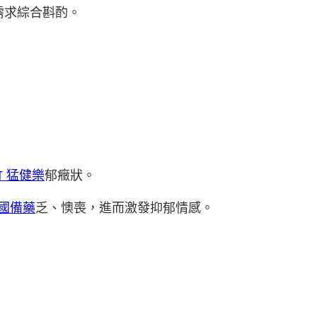
需求綜合斟酌。
 猛健樂
郁癥狀。
出國備藥
乏、懊喪，進而激發抑郁情感。
。