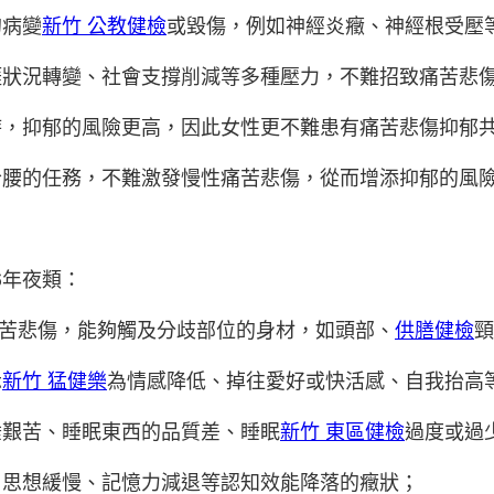
的病變
新竹 公教健檢
或毀傷，例如神經炎癥、神經根受壓
涯狀況轉變、社會支撐削減等多種壓力，不難招致痛苦悲
時，抑郁的風險更高，因此女性更不難患有痛苦悲傷抑郁
哈腰的任務，不難激發慢性痛苦悲傷，從而增添抑郁的風
6年夜類：
痛苦悲傷，能夠觸及分歧部位的身材，如頭部、
供膳健檢
頸
示
新竹 猛健樂
為情感降低、掉往愛好或快活感、自我抬高
睡艱苦、睡眠東西的品質差、睡眠
新竹 東區健檢
過度或過
、思想緩慢、記憶力減退等認知效能降落的癥狀；