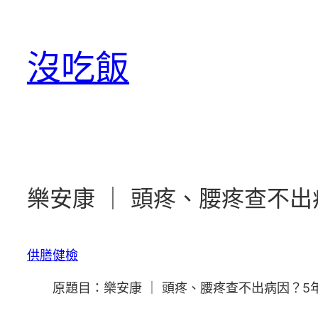
跳
至
沒吃飯
主
要
內
容
樂安康 ｜ 頭疼、腰疼查不
供膳健檢
原題目：樂安康 ｜ 頭疼、腰疼查不出病因？