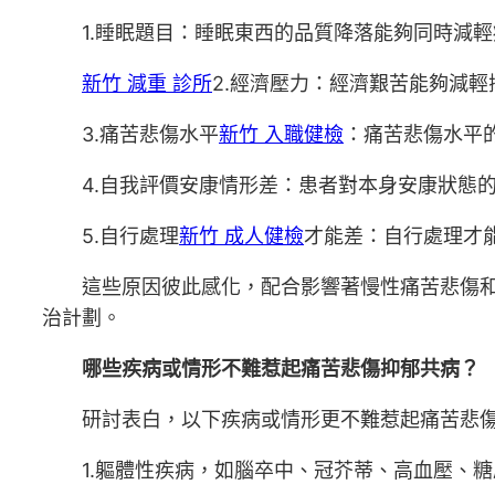
1.睡眠題目：睡眠東西的品質降落能夠同時減
新竹 減重 診所
2.經濟壓力：經濟艱苦能夠減
3.痛苦悲傷水平
新竹 入職健檢
：痛苦悲傷水平
4.自我評價安康情形差：患者對本身安康狀態
5.自行處理
新竹 成人健檢
才能差：自行處理才
這些原因彼此感化，配合影響著慢性痛苦悲傷
治計劃。
哪些疾病或情形不難惹起痛苦悲傷抑郁共病？
研討表白，以下疾病或情形更不難惹起痛苦悲
1.軀體性疾病，如腦卒中、冠芥蒂、高血壓、