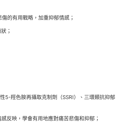
悲傷的有用戰略，加重抑郁情感；
癥狀；
5-羥色胺再攝取克制劑（SSRI）、三環類抗抑郁
情感反映，學會有用地應對痛苦悲傷和抑郁；