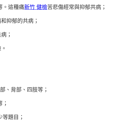
等。這種痛
新竹 健檢
苦悲傷經常與抑郁共病；
傷和抑郁的共病；
共病；
險。
部、背部、四肢等；
等；
少等題目；