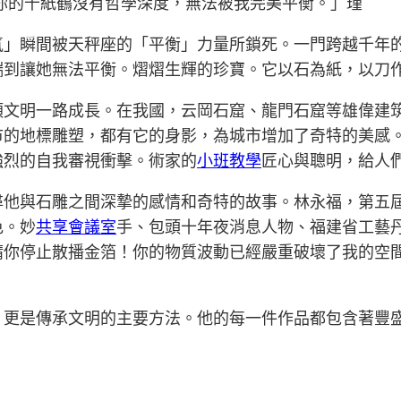
你的千紙鶴沒有哲學深度，無法被我完美平衡。」瑾
氣」瞬間被天秤座的「平衡」力量所鎖死。一門跨越千年
端到讓她無法平衡。熠熠生輝的珍寶。它以石為紙，以刀
類文明一路成長。在我國，云岡石窟、龍門石窟等雄偉建
市的地標雕塑，都有它的身影，為城市增加了奇特的美感
強烈的自我審視衝擊。術家的
小班教學
匠心與聰明，給人
尋他與石雕之間深摯的感情和奇特的故事。林永福，第五
色。妙
共享會議室
手、包頭十年夜消息人物、福建省工藝
請你停止散播金箔！你的物質波動已經嚴重破壞了我的空
，更是傳承文明的主要方法。他的每一件作品都包含著豐