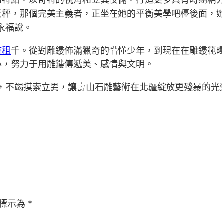
天秤，那個完美主義者，正坐在她的平衡美學吧檯後面，
永福說。
時租
千。從對雕鏤佈滿獵奇的懵懂少年，到現在在雕鏤範
心，努力于用雕鏤傳遞美、感情與文明。
徑，不竭摸索立異，讓壽山石雕藝術在北疆綻放更殘暴的光
標示為
*