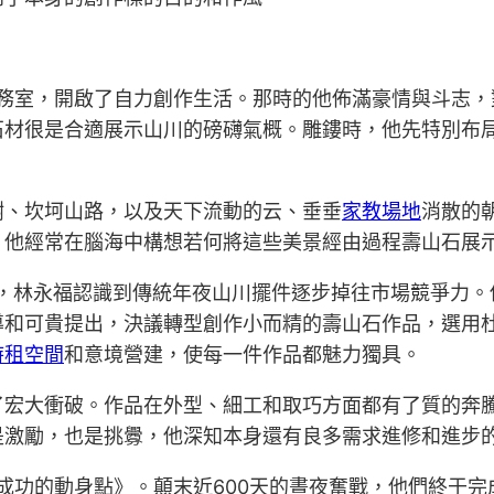
務室，開啟了自力創作生活。那時的他佈滿豪情與斗志，
石材很是合適展示山川的磅礴氣概。雕鏤時，他先特別布
樹、坎坷山路，以及天下流動的云、垂垂
家教場地
消散的
。他經常在腦海中構想若何將這些美景經由過程壽山石展
年，林永福認識到傳統年夜山川擺件逐步掉往市場競爭力
導和可貴提出，決議轉型創作小而精的壽山石作品，選用
時租空間
和意境營建，使每一件作品都魅力獨具。
了宏大衝破。作品在外型、細工和取巧方面都有了質的奔
是激勵，也是挑釁，他深知本身還有良多需求進修和進步
作《成功的動身點》。顛末近600天的晝夜奮戰，他們終于