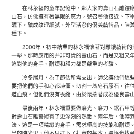
在林永福的童年記憶中，鄰人家的壽山石雕鏤
山石，仿佛擁有著無限的魔力，號召著他接近。下
礪下，釀成紋理細膩、外型活潑的優美藝術品，陳
種下。
2000年，初中結業的林永福懷著對雕鏤藝術
一擊。那時應用的并非可貴的壽山石，而是又粗又
這對他的身手、耐煩和毅力都是嚴重的考驗。
冷冬尾月，為了節儉所需支出，師父讓他們這
要把他們的手和心都凍僵。切割一塊皂石原石，往
道血痕。但他們沒有畏縮，由於懷揣著成為優良壽
最後兩年，林永福重要做磨光、磨刀、鋸石甲
對壽山石雕藝術有了更深刻的熟悉。兩年后，他轉
法。這是一項精緻的身手，需求極高的技能和耐煩
半的時光里，他不只打下了扎實的基本，還逐步找