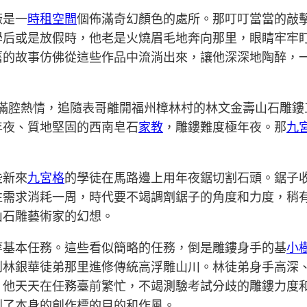
廠是一
時租空間
個佈滿奇幻顏色的處所。那叮叮當當的敲
學后或是放假時，他老是火燒眉毛地奔向那里，眼睛牢牢
舊的故事仿佛從這些作品中流淌出來，讓他深深地陶醉，
的滿腔熱情，追隨表哥離開福州樟林村的林文金壽山石雕
年夜、質地堅固的西南皂石
家教
，雕鏤難度極年夜。那
九
些新來
九宮格
的學徒在馬路邊上用年夜鋸切割石頭。鋸子
往需求消耗一周，時代要不竭調劑鋸子的角度和力度，稍
山石雕藝術家的幻想。
等基本任務。這些看似簡略的任務，倒是雕鏤身手的基
小
到林銀華徒弟那里進修傳統高浮雕山川。林徒弟身手高深
。他天天在任務臺前繁忙，不竭測驗考試分歧的雕鏤力度
到了本身的創作標的目的和作風。