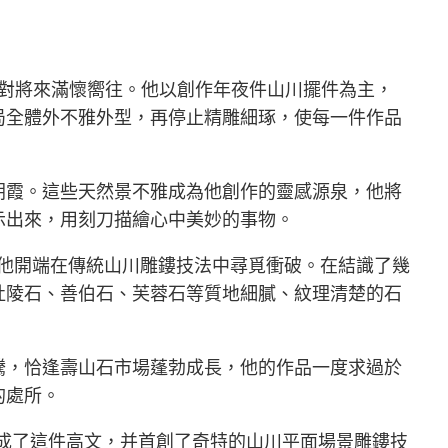
對將來滿懷嚮往。他以創作年夜件山川擺件為主，
局全體外不雅外型，再停止精雕細琢，使每一件作品
朝霞。這些天然景不雅成為他創作的靈感源泉，他將
示出來，用刻刀描繪心中美妙的事物。
。他開端在傳統山川雕鏤技法中尋覓衝破。在結識了幾
杜陵石、善伯石、芙蓉石等質地細膩、紋理清楚的石
騰，恰逢壽山石市場蓬勃成長，他的作品一度求過於
的處所。
完成了這件高文，并首創了奇特的山川平面場景雕鏤技