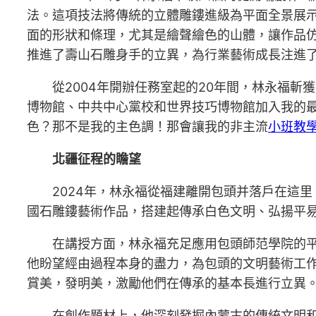
法。這項技法將傳統的立體雕鏤進級為平面全景展示
面的形狀和條理，尤其是繪聲繪色的山體，讓作品
推進了壽山石雕身手的立異，為行業藝術成長注進
從2004年開辦任務室起的20年間，林永福斬
博物館、中共中心黨校和世界技巧博物館加入我的最
色？那不是我的主色調！那會讓我的非主流
小班教
北疆征程的瞻望
2024年，林永福從福建離開包頭并落戶在這
國石雕鏤藝術作品，搭建起傳承白色文明、弘揚平
在講授方面，林永福充足應用包頭師范學院的
他盼望經由過程本身的盡力，為包頭的文明藝術工
賞美，發明美，激勵他們在傳承的基本長進行立異
在創作題材上，他深刻發掘內蒙古的傳統文明