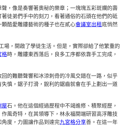
擊聲，像是奏響著奧秘的樂章；一塊塊五彩斑斕的壽
盯著徒弟們手中的刻刀，看著通俗的石頭在他們的砥
一顆酷愛雕鏤藝術的種子也在貳心
會議室出租
底悄然
鏤工場，開啟了學徒生活。但是，實際卻給了他繁重的
宮格
時，雕鏤東西落后，良多工序都依靠手工完成，
收回的難聽聲響和冰涼刺骨的冷風交錯在一路，似乎
有失慎，鋸子打滑，銳利的鋸齒就會在手上劃出一道
樹屋
石。他在這個經過歷程中不竭進修、積聚經歷，
、作風奇特，在其領導下，林永福開端研習高浮雕技
和角度，力圖讓作品到達完
九宮格
分享
善。在這一年