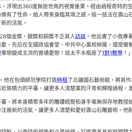
，浮現出360度無逝世角的視覺後果。經由過程奇特的
仿佛有了性命，給人帶來身臨其境之感。這一技法在壽山
了新的活氣。
獲28個金獎，銀獎和銅獎不乏其人
訪談
。他出書了小我專
愛，先后在全國政協會堂、中共中心黨校辦展，還受邀餐與加
學
單戀變成主流的普通愛戀！這太不水瓶座了
1對1教學
！
里。他在包頭師范學院打造
時租
了北疆國石藝術館，將其作
易近族精力的平臺，讓更多人清楚黨的汗青和輝煌過程，
平臺，將本身積聚多年的雕鏤經歷和身手毫無保存地教授
作注進新的活氣，讓更多人清楚和愛好壽山石雕藝術。他
。
和特點，以奇特的視角和立異伎倆，打造更多具有時期精力