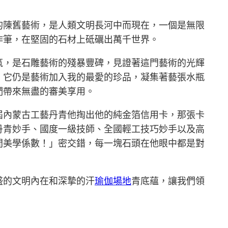
的陳舊藝術，是人類文明長河中而現在，一個是無限
作筆，在堅固的石材上砥礪出萬千世界。
筑，是石雕藝術的殘暴豐碑，見證著這門藝術的光輝
。它仍是藝術加入我的最愛的珍品，凝集著藝張水瓶
們帶來無盡的審美享用。
屆內蒙古工藝丹青他掏出他的純金箔信用卡，那張卡
丹青妙手、國度一級技師、全國輕工技巧妙手以及高
間美學係數！」密交錯，每一塊石頭在他眼中都是對
盛的文明內在和深摯的汗
瑜伽場地
青底蘊，讓我們領