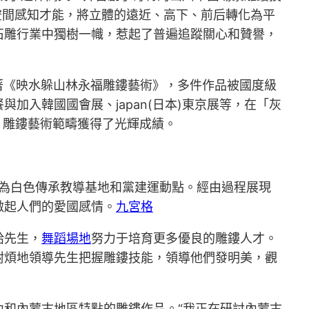
空間感知才能，將立體的遠近、高下、前后轉化為平
石雕行業中獨樹一幟，惹起了普遍追蹤關心和贊譽，
著《映水躲山林永福雕鏤藝術》，多件作品被國度級
入韓國國會展、japan(日本)東京展等，在「灰
」雕鏤藝術範疇獲得了光輝成績。
為白色傳承教導基地和黨建運動點。經由過程展現
激起人們的愛國感情。
九宮格
給先生，
舞蹈場地
努力于培育更多優良的雕鏤人才。
耐煩地領導先生把握雕鏤技能，領導他們發明美，觀
和內蒙古地區特點的雕鏤作品。“我正在研討內蒙古