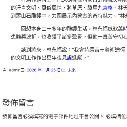
的汗青文明、風俗風情，將草原、駿馬
九宮格
、林
到壽山石雕鏤中，力圖展示內蒙古的奇特魅力。”林
回想本身二十多年的雕鏤生活，林永福感歎萬
患難與波折，也收獲了諸多聲譽。但他一直苦守初
談到將來，林永福說：“我會持續苦守藝術途
的文明工作作出更年夜
見證
進獻。”
admin
2026 年 1 月 25 日
未來
發佈留言
發佈留言必須填寫的電子郵件地址不會公開。
必填欄位