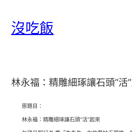
跳
至
沒吃飯
主
要
內
容
林永福：精雕細琢讓石頭“活
原題目：
林永福：精雕細琢讓石頭“活”起來