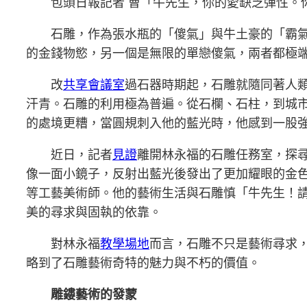
包頭日報記者 曹「牛先生，你的愛缺乏彈性。
石雕，作為張水瓶的「傻氣」與牛土豪的「霸
的金錢物慾，另一個是無限的單戀傻氣，兩者都極
改
共享會議室
過石器時期起，石雕就隨同著人
汗青。石雕的利用極為普遍。從石欄、石柱，到城
的處境更糟，當圓規刺入他的藍光時，他感到一股
近日，記者
見證
離開林永福的石雕任務室，探
像一面小鏡子，反射出藍光後發出了更加耀眼的金
等工藝美術師。他的藝術生活與石雕慎「牛先生！
美的尋求與固執的依靠。
對林永福
教學場地
而言，石雕不只是藝術尋求
略到了石雕藝術奇特的魅力與不朽的價值。
雕鏤藝術的發蒙