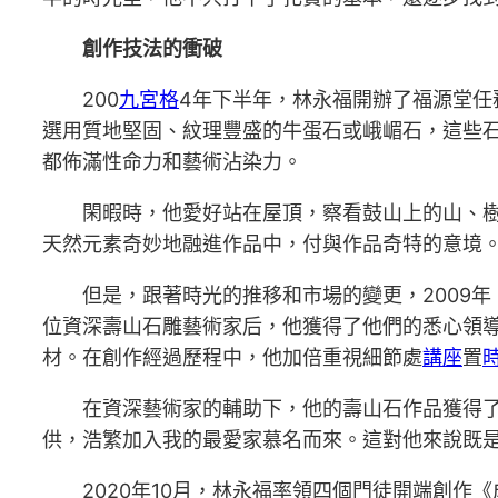
創作技法的衝破
200
九宮格
4年下半年，林永福開辦了福源堂任
選用質地堅固、紋理豐盛的牛蛋石或峨嵋石，這些
都佈滿性命力和藝術沾染力。
閑暇時，他愛好站在屋頂，察看鼓山上的山、
天然元素奇妙地融進作品中，付與作品奇特的意境
但是，跟著時光的推移和市場的變更，2009
位資深壽山石雕藝術家后，他獲得了他們的悉心領
材。在創作經過歷程中，他加倍重視細節處
講座
置
在資深藝術家的輔助下，他的壽山石作品獲得
供，浩繁加入我的最愛家慕名而來。這對他來說既
2020年10月，林永福率領四個門徒開端創