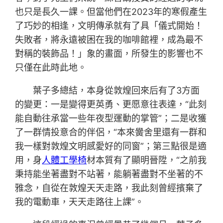
也只是長久一課。但當他們在2023年的寒假產生
了巧妙的相逢，文明傳承就有了具「儀式開始！
失敗者，將永遠被困在我的咖啡館裡，成為最不
對稱的裝飾品！」象的畫面，所發生的影響也不
只僅在此時此地。
葉子多總結，本身從敦煌回來后有了3方面
的變更：一是變得更英勇、更愿意往表達，“此刻
能自動往承當一些年夜型運動的掌管”；二是收獲
了一群情投意合的伴侶，“本來黌舍里還有一群和
我一樣對敦煌文明感愛好的同窗”；第三點很是適
用，身
人體工學椅
材本質有了顯明晉陞，“之前我
秉持能坐著盡對不站著，能躺著盡對不坐著的不
雅念，自從在敦煌天天走路，我此刻曾經擯棄了
我的電動車，天天走路往上課”。