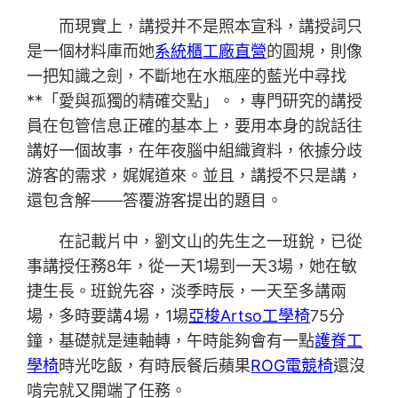
而現實上，講授并不是照本宣科，講授詞只
是一個材料庫而她
系統櫃工廠直營
的圓規，則像
一把知識之劍，不斷地在水瓶座的藍光中尋找
**「愛與孤獨的精確交點」。，專門研究的講授
員在包管信息正確的基本上，要用本身的說話往
講好一個故事，在年夜腦中組織資料，依據分歧
游客的需求，娓娓道來。並且，講授不只是講，
還包含解——答覆游客提出的題目。
在記載片中，劉文山的先生之一班銳，已從
事講授任務8年，從一天1場到一天3場，她在敏
捷生長。班銳先容，淡季時辰，一天至多講兩
場，多時要講4場，1場
亞梭Artso工學椅
75分
鐘，基礎就是連軸轉，午時能夠會有一點
護脊工
學椅
時光吃飯，有時辰餐后蘋果
ROG電競椅
還沒
啃完就又開端了任務。