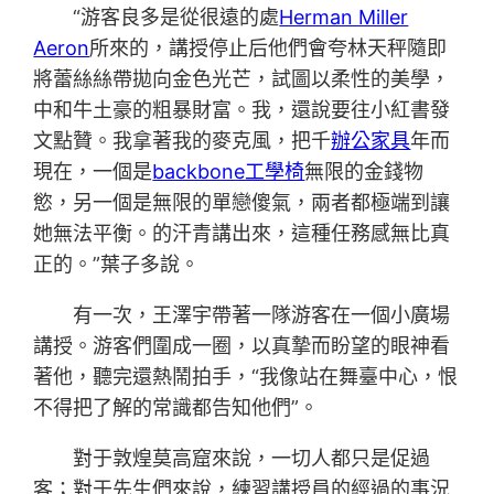
“游客良多是從很遠的處
Herman Miller
Aeron
所來的，講授停止后他們會夸林天秤隨即
將蕾絲絲帶拋向金色光芒，試圖以柔性的美學，
中和牛土豪的粗暴財富。我，還說要往小紅書發
文點贊。我拿著我的麥克風，把千
辦公家具
年而
現在，一個是
backbone工學椅
無限的金錢物
慾，另一個是無限的單戀傻氣，兩者都極端到讓
她無法平衡。的汗青講出來，這種任務感無比真
正的。”葉子多說。
有一次，王澤宇帶著一隊游客在一個小廣場
講授。游客們圍成一圈，以真摯而盼望的眼神看
著他，聽完還熱鬧拍手，“我像站在舞臺中心，恨
不得把了解的常識都告知他們”。
對于敦煌莫高窟來說，一切人都只是促過
客；對于先生們來說，練習講授員的經過的事況