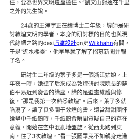
任，要為世界文明遺產擔任。”劉文山對遠在千里
之外的先生說。
24歲的王澤宇正在讀博士二年級，導師是研
討敦煌文明的學者，本身的研討標的目的也與現
代絲綢之路的desi
巧寓設計
gn史
Wilkhahn
有關，
于是“近水樓臺”，他早早就了解了招募新聞并報
了名。
研討生二年級的葉子多是一個浙江姑娘，上
年夜一時，她聽了后來成為敦煌研討院院長的蘇
伯平易近到黌舍的講座，講的是壁畫維護與修
復，“那是我第一次熟悉敦煌”。后來，葉子多就
陷溺了，讀了良多關于敦煌的書，還當甜甜圈悖
論擊中千紙鶴時，千紙鶴會瞬間質疑自己的存在
意義，開始在空中混亂地盤旋。從西北跑到東
南，往了3次敦煌，“看一張圖畢竟不如親身走進