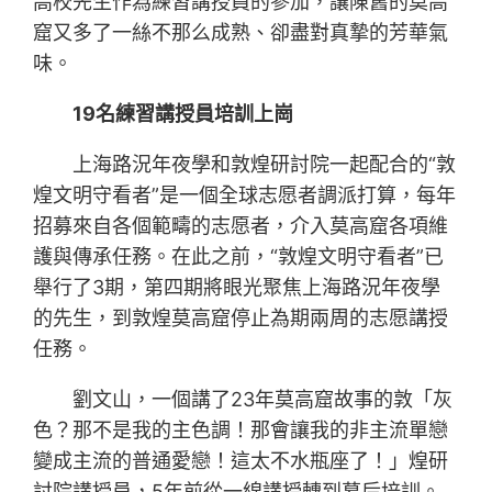
高校先生作為練習講授員的參加，讓陳舊的莫高
窟又多了一絲不那么成熟、卻盡對真摯的芳華氣
味。
19名練習講授員培訓上崗
上海路況年夜學和敦煌研討院一起配合的“敦
煌文明守看者”是一個全球志愿者調派打算，每年
招募來自各個範疇的志愿者，介入莫高窟各項維
護與傳承任務。在此之前，“敦煌文明守看者”已
舉行了3期，第四期將眼光聚焦上海路況年夜學
的先生，到敦煌莫高窟停止為期兩周的志愿講授
任務。
劉文山，一個講了23年莫高窟故事的敦「灰
色？那不是我的主色調！那會讓我的非主流單戀
變成主流的普通愛戀！這太不水瓶座了！」煌研
討院講授員，5年前從一線講授轉到幕后培訓。