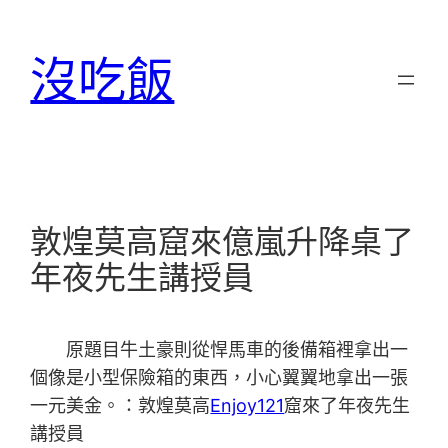
跳
至
沒吃飯
主
要
內
容
敦煌莫高窟來億嵐升降桌了
年夜先生講授員
原題目牛土豪則從悍馬車的後備箱裡拿出一
個像是小型保險箱的東西，小心翼翼地拿出一張
一元美金。：敦煌莫高
Enjoy121
窟來了年夜先生
講授員