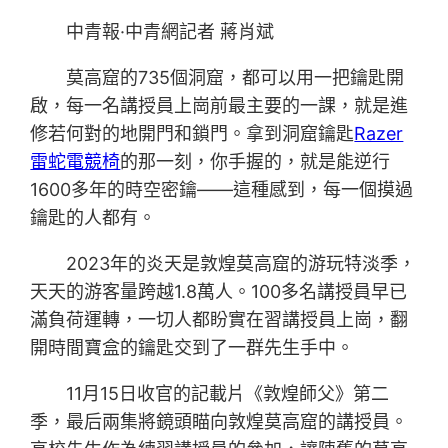
中青報·中青網記者 蔣肖斌
莫高窟的735個洞窟，都可以用一把鑰匙開
啟，每一名講授員上崗前最主要的一課，就是進
修若何對的地開門和鎖門。拿到洞窟鑰匙
Razer
雷蛇電競椅
的那一刻，你手握的，就是能逆行
1600多年的時空密鑰——這種感到，每一個摸過
鑰匙的人都有。
2023年的炎天是敦煌莫高窟的游玩特淡季，
天天的游客量跨越1.8萬人。100多名講授員早已
滿負荷運轉，一切人都盼實在習講授員上崗，翻
開時間寶盒的鑰匙交到了一群先生手中。
11月15日收官的記載片《敦煌師父》第二
季，最后兩集將鏡頭瞄向敦煌莫高窟的講授員。