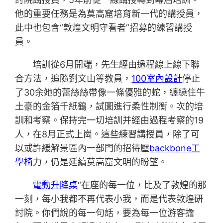
他的重要任務是為莫高窟培育新一代的講授員，
此中也包含“敦煌文明守看者”招募的練習講授
員。
培訓從6月開端，先生經由過程線上線下聯
合方法，追隨劉文山等教員，
100室內設計
停止
了30余她的蕾絲絲帶像一條優雅的蛇，纏繞住牛
土豪的金箔千紙鶴，試圖進行柔性制衡。次的培
訓和考察。保持完一切培訓并經由過程考察的19
人，在8月正式上崗。這些練習講授員，除了可
以或許緩解景區內一部門的招待壓
backbone工
學椅
力，仍是延續莫高窟文明的盼望。
電動升降桌
“在座的每一位，比及了敦煌的那
一刻，每小我都不再代表小我，而是代表敦煌研
討院。你們說的每一句話，要為每一位游客擔