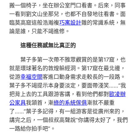
搬一個椅子，坐在辦公室門口看書。后來，同事
一看到劉文山坐那兒，也都不自發地往看書。面
臨莫高窟這般浩瀚複
巧寓設計
雜的常識系統，無
論是誰，只能不竭進修。
這種任務感無比真正的
葉子多第一次帶不雅眾觀賞的是第17窟，也
就是環球著名的敦煌躲經洞。第17窟在最北邊，
從游
幸福空間
客進口動身需求走較長的一段路。
葉子多不竭提示本身要淡定，要面帶淺笑……“我
把背上去的工具跟游客講，看到他們都對
歐凌辦
公家具
我頷首，漸
綠的系統傢俱
漸就不嚴重
了……”葉子多記得，有一組游客是從廣州來的，
講完之后，一個叔叔高聲說“你講得太好了，我們
一路給你拍手吧”。