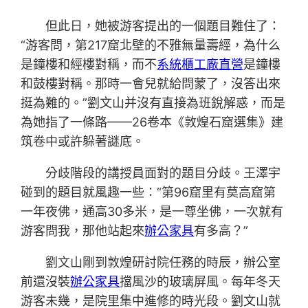
但此日，她被游客提出的一個題目難住了：
“游客問，第217窟北壁的不雅無量壽經，為什么
是鐘樓和經樓對稱，而不
系統櫃工廠直營
是鐘樓
和鼓樓對稱。那時一會兒就給問蒙了，沒答出來
挺為難的。”劉文山并沒有直接為班銳解惑，而是
為她指了一條路——26卷本《敦煌石窟選集》建
筑卷中或許躲著謎底。
分歧階段的講授員面對的題目分歧。王澤宇
碰到的題目就風趣一些：“第96窟里有莫高窟第
一年夜佛，通高30多米，是一尊坐佛，一次就有
游客問我，那他站起來
辦公家具
有多高？”
劉文山剛到敦煌研討院任務的時辰，辦公室
前還沒裝
辦公家具
擋風沙的玻璃屏風。每年冬天
游客未幾，是院里集中進修的時光段。劉文山就