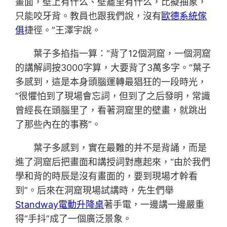
畫面，壁上有什么、壁龕里有什么，比擬抽象，
只能咬牙背。教員也跟我們說，沒有
歐德系統傢
俱
捷徑。”王澤宇說。
葉子多掐指一算：“背了12個洞窟，一個洞窟
的講解詞按3000字算，大要背了3萬多字。”葉子
多感到，這是本身頭腦運轉最猖狂的一段時光，
“很懼怕到了現場會忘詞，但到了之后發明，常識
曾經長在頭腦里了，看著洞窟里的壁畫，就跳出
了那些內在的事務”。
葉子多感到，實在最難的并不是背誦，而是
進了洞窟后把畫面和講授詞對應起來，“由於我們
學和背的時辰是沒有畫面的，要到現場才幹看
到”。后來在洞窟現場試講時，先生們舉
Standway電動升降桌
著手電，一邊講一邊嚴重
得“手抖”成了一個廣泛景象。