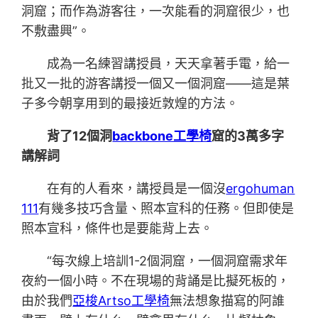
洞窟；而作為游客往，一次能看的洞窟很少，也
不敷盡興”。
成為一名練習講授員，天天拿著手電，給一
批又一批的游客講授一個又一個洞窟——這是葉
子多今朝享用到的最接近敦煌的方法。
背了12個洞
backbone工學椅
窟的3萬多字
講解詞
在有的人看來，講授員是一個沒
ergohuman
111
有幾多技巧含量、照本宣科的任務。但即使是
照本宣科，條件也是要能背上去。
“每次線上培訓1-2個洞窟，一個洞窟需求年
夜約一個小時。不在現場的背誦是比擬死板的，
由於我們
亞梭Artso工學椅
無法想象描寫的阿誰