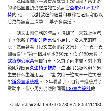
這段經過的事況曾經曩昔了幾個月，葉子多
的伴侶圈置頂仍然是她在莫高窟
亞梭Artso工學
椅
的照片。“我對敦煌的酷愛和羈絆在這個寒假以
后更為無言且深摯。”葉子多寫道。
劉文山剛任務的時辰，培訓了一天就上洞窟
了。他搬了
電動升降桌
個小馬扎，沒人來的時
辰，就坐著看《段文杰藝術論文集》，“一頁一頁
翻著看”。“第一個月薪水350元，花了180元買了
歐凌辦公家具
輛自行車，又買了兩本書，剩下的
錢剛夠飯費
久坐椅子推薦
。生涯用品怎么辦？男
生要什么生涯用品……”劉文山一邊擦車一邊笑著
說
辦公室系統櫃
。23年曩昔了，自行車進級成了
電動車，但小馬扎仍然陪同著
100室內設計
他。
TC:elanchair29a 69973752308258.53414180