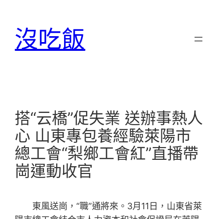
跳
至
沒吃飯
主
要
內
容
搭“云橋”促失業 送辦事熱人
心 山東專包養經驗萊陽市
總工會“梨鄉工會紅”直播帶
崗運動收官
東風送崗，“職”通將來。3月11日，山東省萊