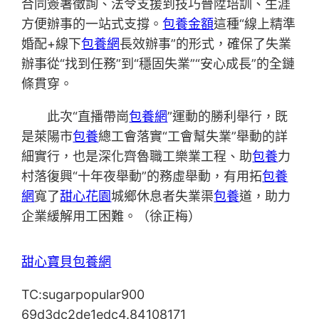
合同簽署徵詢、法令支援到技巧晉陞培訓、生涯
方便辦事的一站式支撐。
包養金額
這種“線上精準
婚配+線下
包養網
長效辦事”的形式，確保了失業
辦事從“找到任務”到“穩固失業”“安心成長”的全鏈
條貫穿。
此次“直播帶崗
包養網
”運動的勝利舉行，既
是萊陽市
包養
總工會落實“工會幫失業”舉動的詳
細實行，也是深化齊魯職工樂業工程、助
包養
力
村落復興“十年夜舉動”的務虛舉動，有用拓
包養
網
寬了
甜心花園
城鄉休息者失業渠
包養
道，助力
企業緩解用工困難。（徐正梅）
甜心寶貝包養網
TC:sugarpopular900
69d3dc2de1edc4.84108171