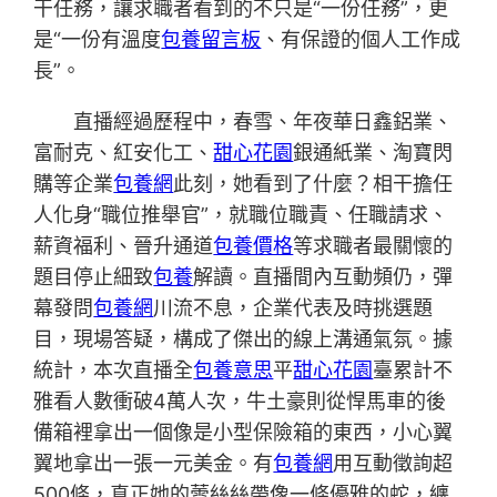
干任務，讓求職者看到的不只是“一份任務”，更
是“一份有溫度
包養留言板
、有保證的個人工作成
長”。
直播經過歷程中，春雪、年夜華日鑫鋁業、
富耐克、紅安化工、
甜心花園
銀通紙業、淘寶閃
購等企業
包養網
此刻，她看到了什麼？相干擔任
人化身“職位推舉官”，就職位職責、任職請求、
薪資福利、晉升通道
包養價格
等求職者最關懷的
題目停止細致
包養
解讀。直播間內互動頻仍，彈
幕發問
包養網
川流不息，企業代表及時挑選題
目，現場答疑，構成了傑出的線上溝通氣氛。據
統計，本次直播全
包養意思
平
甜心花園
臺累計不
雅看人數衝破4萬人次，牛土豪則從悍馬車的後
備箱裡拿出一個像是小型保險箱的東西，小心翼
翼地拿出一張一元美金。有
包養網
用互動徵詢超
500條，真正她的蕾絲絲帶像一條優雅的蛇，纏