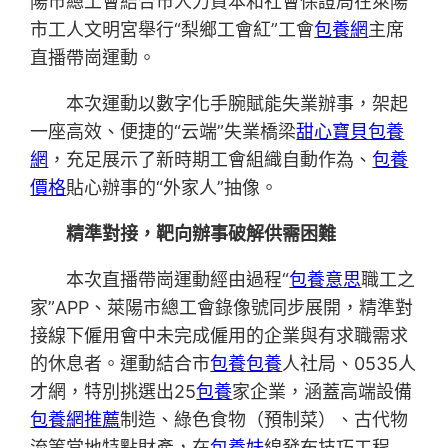
陽市總工會結合市人力資本和社會保證局在萊陽
市工人文明宮舉行“梨鄉工會紅”工會
包養網
主席
直播帶崗運動。
本次運動以數字化手腕賦能失業辦事，架起
一座高效、便捷的“云端”失業橋梁
甜心寶貝包養
網
，充足展示了新時期工會組織自動作為、
包養
價格
貼心辦事的“外家人”抽像。
精準對接，靶向辦事破解供需困難
本次直播帶崗運動經由過程“
包養意思
職工之
家”APP、萊陽市總工會錄像號同步展開，精準對
接線下僱用會中未完成僱用的企業與有求職需求
的休息者。運動結合市
包養
包養
人社局、0535人
才網，特別挑選出25
包養
家企業，涵蓋高端設備
包養網推薦
制造、綠色食物（預制菜）、古代物
流等當地特點財產，在
包養妹
線發布技巧工程