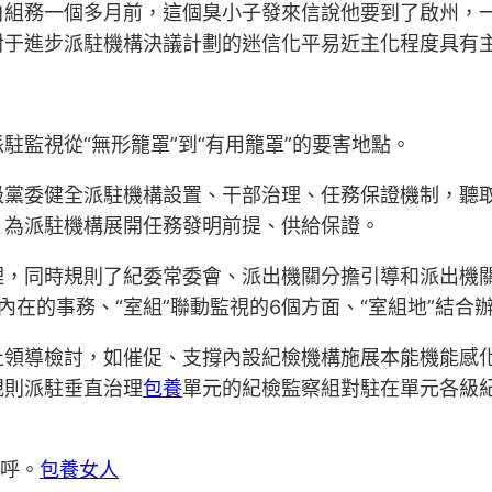
白組務一個多月前，這個臭小子發來信說他要到了啟州，
對于進步派駐機構決議計劃的迷信化平易近主化程度具有
監視從“無形籠罩”到“有用籠罩”的要害地點。
級黨委健全派駐機構設置、干部治理、任務保證機制，聽
，為派駐機構展開任務發明前提、供給保證。
理，同時規則了紀委常委會、派出機關分擔引導和派出機
在的事務、“室組”聯動監視的6個方面、“室組地”結合
止領導檢討，如催促、支撐內設紀檢機構施展本能機能感
規則派駐垂直治理
包養
單元的紀檢監察組對駐在單元各級
稱呼。
包養女人