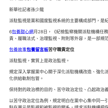
新華社記者孫少龍
派駐監視是黨和國度監視系統的主要構成部門，是
6
包養甜心網
月28日，《紀檢監察機關派駐機構任
責、履職法式、治理監視、附則等外容，是一部規
包養故事
包養留言板
苦守職責定位
派駐監視，實質上是政治監視。
規定深入掌握黨中心關于深化派駐機構改造、強化派
化供給軌制包管。
保持對的政治標的目的、苦守政治定位、凸起政治
以苦守政治定位為例，規定明白在黨中心集中同一
駐在單元是監視和被監視的關系，請求派駐機構把保