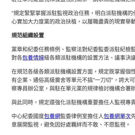
“規定緊緊掌握派駐監視政治任務，明白派駐機構的
心實加大力度黨的政治扶植，以履職盡責的現實舉動
規范組織設置
黨章和紀委任務條例、監察法對紀委監委派駐紀檢
對各
包養情婦
級各類派駐機構的設置方法、議事決
在規范各級各類派駐機構設置方面，規定既掌握個
有企業、通俗高級黌舍等單元不搞“一刀切”，誇大
察專員辦公室，與駐在單元黨的規律檢討機構合署
與此同時，規定還強化派駐機構重要擔任人監視專
中心紀委國度
包養網
監委律例室擔任人
包養網單次
意展開監視，避免因好處羈絆而不敢、不愿監視。