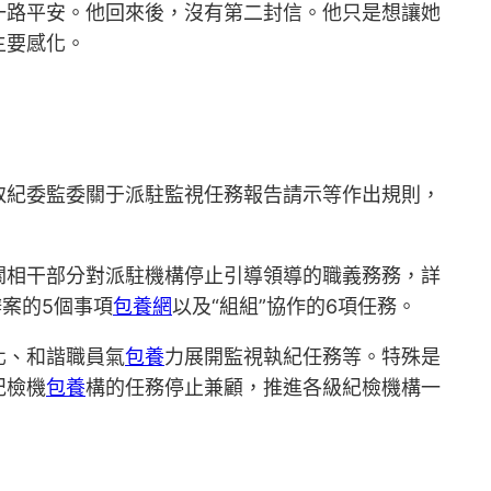
一路平安。他回來後，沒有第二封信。他只是想讓她
主要感化。
取紀委監委關于派駐監視任務報告請示等作出規則，
關相干部分對派駐機構停止引導領導的職義務務，詳
辦案的5個事項
包養網
以及“組組”協作的6項任務。
化、和諧職員氣
包養
力展開監視執紀任務等。特殊是
紀檢機
包養
構的任務停止兼顧，推進各級紀檢機構一