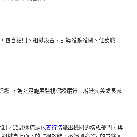
條，包含總則、組織設置、引導體系體例、任務職
保護”，為充足施展監視保證履行、增進完美成長感
軌制，派駐機構是
包養行情
派出機關的構成部門，與
組織自上而下的監視效能，不竭加強“派”的威望。