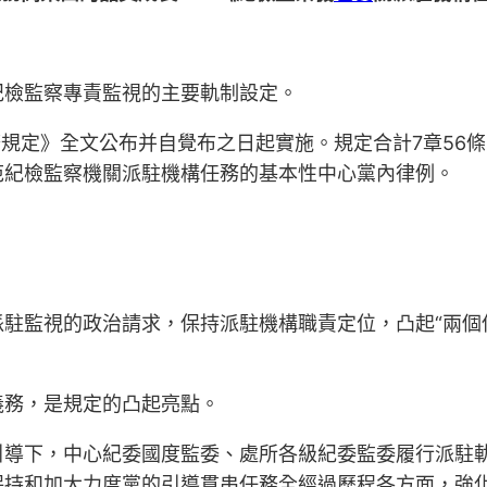
紀檢監察專責監視的主要軌制設定。
務規定》全文公布并自覺布之日起實施。規定合計7章56
范紀檢監察機關派駐機構任務的基本性中心黨內律例。
駐監視的政治請求，保持派駐機構職責定位，凸起“兩個
義務，是規定的凸起亮點。
引導下，中心紀委國度監委、處所各級紀委監委履行派駐
持和加大力度黨的引導貫串任務全經過歷程各方面，強化