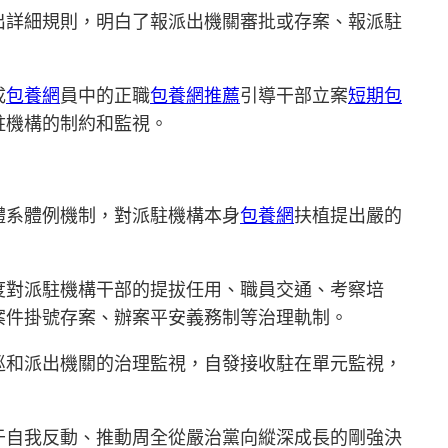
出詳細規則，明白了報派出機關審批或存案、報派駐
成
包養網
員中的正職
包養網推薦
引導干部立案
短期包
駐機構的制約和監視。
體系體例機制，對派駐機構本身
包養網
扶植提出嚴的
度對派駐機構干部的提拔任用、職員交通、考察培
案件掛號存案、辦案平安義務制等治理軌制。
巡和派出機關的治理監視，自發接收駐在單元監視，
于自我反動、推動周全從嚴治黨向縱深成長的剛強決