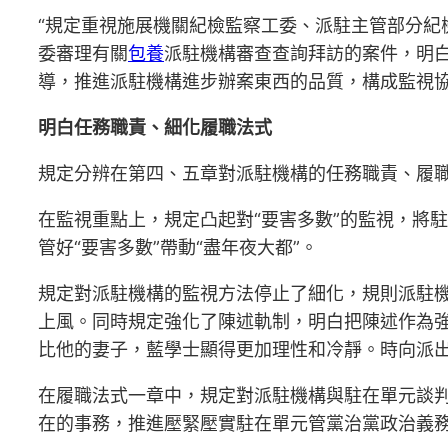
“規定重視施展機關紀檢監察工委、派駐主管部分紀
委審理有關
包養
派駐機構審查查詢拜訪的案件，明
導，推進派駐機構進步辦案東西的品質，構成監視
明白任務職責、細化履職法式
規定分辨在第四、五章對派駐機構的任務職責、履
在監視重點上，規定凸起對“要害多數”的監視，將
管好“要害多數”帶動“盡年夜大都”。
規定對派駐機構的監視方法停止了細化，規則派駐
上風。同時規定強化了陳述軌制，明白把陳述作為強
比他的妻子，藍學士顯得更加理性和冷靜。時向派
在履職法式一章中，規定對派駐機構與駐在單元談
在的事務，推進壓緊壓實駐在單元管黨治黨政治義