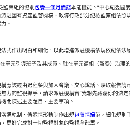
檢監察組的協助
包養一個月價錢
本能機能。”中心紀委國
白派駐國有資產監管機構、教導行政部分紀檢監察組依照
協力。
職法式作出明白和細化，以此增進派駐機構依規依紀依法
駐在單元引導班子及其成員、駐在單元黨組（黨委）治理
機構應該經由過程餐與加入會議、交心說話、聽取報告請
無力的監視抓手，請求派駐機構實“我想先聽聽你的決定
出機關陳述主要題目、主要事項。
判溝通軌制、傳遞情形軌制作出規
包養情婦
范，細化規則
務，更好完成對一切監視對象的監視全籠罩。