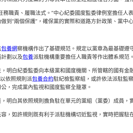
任務職責、履職法式。”中心紀委國度監委律例室擔任人
做到“兩個保護”，確保黨的實際和道路方針政策、黨中
監
包養網
察機構作出了基礎規范。規定以黨章為最基礎遵
議計劃以及
包養
派駐機構重要擔任人職責等作出體系規范
性，明白紀委監委向本級黨和國度機關、所管轄的國有金
可以依照規則派
包養合約
駐紀檢監察組，或許依法派駐監
辦公，完成黨內監視和國度監察全籠罩。
責，明白其依照規則擔負駐在單元的黨組（黨委）成員，
先容，如許規則既有利于派駐機構切近監視，實時把握駐