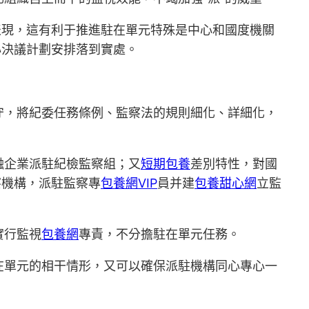
表現，這有利于推進駐在單元特殊是中心和國度機關
心決議計劃安排落到實處。
守，將紀委任務條例、監察法的規則細化、詳細化，
。
融企業派駐紀檢監察組；又
短期包養
差別特性，對國
察機構，派駐監察專
包養網VIP
員并建
包養甜心網
立監
實行監視
包養網
專責，不分擔駐在單元任務。
在單元的相干情形，又可以確保派駐機構同心專心一