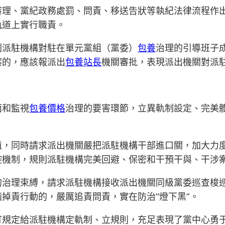
審理、黨紀政務處罰、問責、移送告狀等執紀法律流程作
軌道上實行職責。
則派駐機構對駐在單元黨組（黨委）
包養
治理的引導班子
案的，應該報派出
包養站長
機關審批，表現派出機關對派
面和監視
包養價格
治理的要害環節，立異軌制設定、完美
植，同時請求派出機關嚴把派駐機構干部進口關，加大力
控機制，規則派駐機構完美回避、保密和干預干與、干涉
的治理束縛，請求派駐機構接收派出機關同級黨委巡查梭
掉責行動的，嚴厲追責問責，實在防治“燈下黑”。
訂規定給派駐機構定軌制、立規則，充足表現了黨中心勇