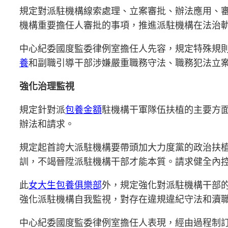
規定對派駐機構線索處理、立案審批、辦法應用、
機構重要擔任人審批的事項，推進派駐機構在法治
中心紀委國度監委律例室擔任人先容，規定特殊規
養
和副職引導干部涉嫌嚴重職務守法、職務犯法立
強化治理監視
規定針對派
包養金額
駐機構干軍隊伍扶植的主要方
辦法和請求。
規定起首誇大派駐機構要帶頭加大力度黨的政治扶
訓，不竭晉陞派駐機構干部才能本質。請求健全內
此
女大生包養俱樂部
外，規定強化對派駐機構干部
強化派駐機構自我監視，對存在違規違紀守法和瀆職
中心紀委國度監委律例室擔任人表現，經由過程制