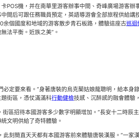
卡POS機，并在南華里游客辦事中間、奇峰廣場游客辦
事中間后可跟任務職員預定，英語導游會全部旅程供給講
等20余個國度和地域的游客散步青石板路，體驗這座古
巡迴
無法平衡。近族之美”。
們必定要來看。”身著唐裝的烏克蘭姑娘龍聰明，給本身
主題街區，憑仗滿滿科
行動健檢
技感、沉醉感的融會體驗
來，街區招待本國游客多少數字明顯增加。”長安十二時辰
傳統文明供給了奇特體驗。
，此刻簡直天天都有本國游客前來體驗唐裝漢服。”一家