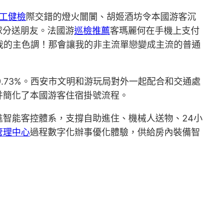
工健檢
際交錯的燈火闤闠、胡姬酒坊令本國游客沉
球分送朋友。法國游
巡檢推薦
客瑪麗何在手機上支付
是我的主色調！那會讓我的非主流單戀變成主流的普通
9.73%。西安市文明和游玩局對外一起配合和交通處
并簡化了本國游客住宿掛號流程。
智能客控體系，支撐自助進住、機械人送物、24小
管理中心
過程數字化辦事優化體驗，供給房內裝備智