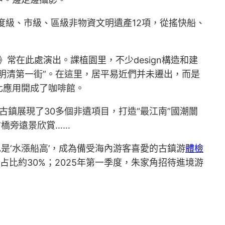
度級、市級、區級非物資文明遺產12項，從搖快船、
常在此處演出。課植園里，不少design構造和建
明清第一街”。在這里，居平易近們并未遷出，而是
化應用開成了咖啡館。
古鎮展現了30多個非遺項目，打造“最江南”國潮闤
橋旁遠景欣賞……
是‘水漲船高’，成為備受海內游客喜愛的古鎮游
體檢
占比約30%；2025年第一季度，朱家角招待進境游