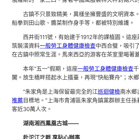
古鎮不只景致精美，異樣坐擁豐盛的文明資本。
船拳到田山歌、醬菜制作身手等，都被特別維護。
西井街111號，有始建于1912年的課植園。
筑裝潢資料
一般勞工身體健康檢查
中西合璧，吸引
在古鎮中照常生涯。馬來西亞的游客在茶室里喝著
本年“五一”假期，這座
一般勞工身體健康檢查
千
闠。放生橋畔搭起水上擂臺，再現“快船賽舟”；水
“朱家角是上海保留最完全的江
巡迴健檢
南水鄉
推薦
目標地。”上海市青浦區朱家角鎮黨群辦主任孫莉
客近30萬人次。
湖南湘西鳳凰古城——
赴沱江之畔 享貼心辦事