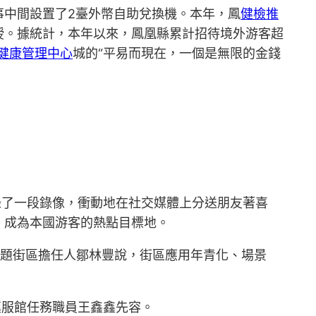
事中間設置了2臺外幣自助兌換機。本年，鳳
健檢推
授。據統計，本年以來，鳳凰縣累計招待境外游客超
健康管理中心
城的“平易而現在，一個是無限的金錢
錄了一段錄像，衝動地在社交媒體上分送朋友著喜
，成為本國游客的熱點目標地。
主題街區擔任人鄒林豐說，街區應用年青化、場景
漢服館任務職員王鑫鑫先容。