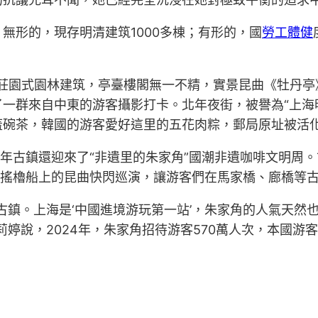
無形的，現存明清建筑1000多棟；有形的，國
勞工體健
這座莊園式園林建筑，亭臺樓閣無一不精，實景昆曲《牡丹亭》
了一群來自中東的游客攝影打卡。北年夜街，被譽為“上海
蓋碗茶，韓國的游客愛好這里的五花肉粽，郵局原址被活
年古鎮還迎來了“非遺里的朱家角”國潮非遺咖啡文明周。
鄉搖櫓船上的昆曲快閃巡演，讓游客們在馬家橋、廊橋等古
古鎮。上海是‘中國進境游玩第一站’，朱家角的人氣天然也
婷說，2024年，朱家角招待游客570萬人次，本國游客