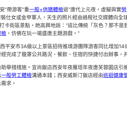
安”帶游客“重
一般+供膳體檢
返”唐代上元夜，虛擬與實
勞
唐裝仕女或金甲軍人，天生的照片經由過程社交媒體向全
引下打卡街區景點，她高興地說：“這比傳統「灰色？那不
健檢
，仿佛在玩一場盛唐主題游戲。”
期西平安市3A級以上景區招待進境游團隊游客同比增加14
曾經完成了籠罩公共路況、餐飲、住宿的快捷付出辦事，
自助舉措措施。宜尚飯店西安年夜雁塔年夜唐芙蓉園店引進
話
一般勞工體檢
溝通本錢；西安威斯汀飯店經由
巡迴健康
化需求。