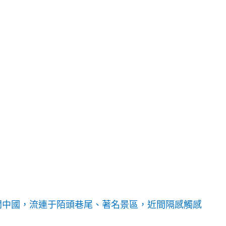
開中國，流連于陌頭巷尾、著名景區，近間隔感觸感