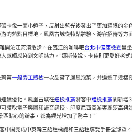
那張卡像一面小鏡子，反射出藍光後發出了更加耀眼的金
境游的熱點目標地，鳳凰古城從特點體驗、游客招待等方
離開沱江河濱散步。在臨江的咖啡吧
台北巿健康檢查
里坐
人感觸感染到文明魅力。”娜斯佳說。卡佳則更愛好老式
朱莉第
一般勞工體檢
一次品嘗了鳳凰泡菜，并遴選了幾樣
的連續優化。鳳凰古城在
巡檢推薦
游客中
體檢推薦
間新增
可獲取電子輿圖和語音講授。印度尼西亞游客麗莎高興她
景區貼心的辦事，都為觀光增加了驚喜！”
客中間完成中英韓三語種標識和三語種導覽手冊全籠罩。