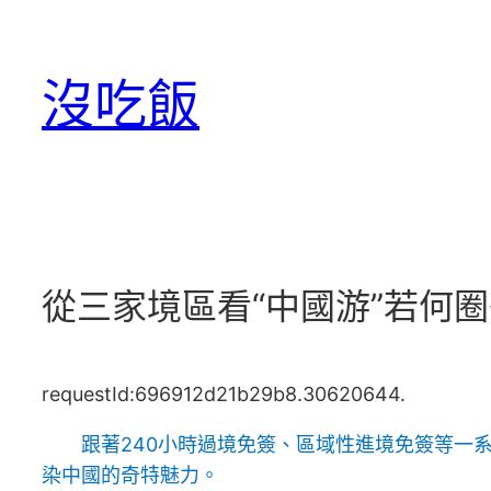
跳
至
沒吃飯
主
要
內
容
從三家境區看“中國游”若何
requestId:696912d21b29b8.30620644.
跟著240小時過境免簽、區域性進境免簽等一
染中國的奇特魅力。