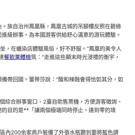
色。族自治州鳳凰縣，鳳凰古城的吊腳樓反照在碧綠
面進級辦事，為本國游客供給舒心滿意的游玩體驗。
坐，在蠟染店體驗風俗，好不舒服。“鳳凰的美令人
建
餐飲業體檢
筑：“走進這些顛末時光浸禮的衡宇，
預備帶回國。蕾蒂莎說：“酸和辣融會得恰如其分，如
3個綜合辦事窗口、2臺自助售票機，方便游客徵詢、
的目的是**「讓兩個極端同時停止，達到零的境
區內200余家商戶裝備了外張水瓶聽到要將藍色調