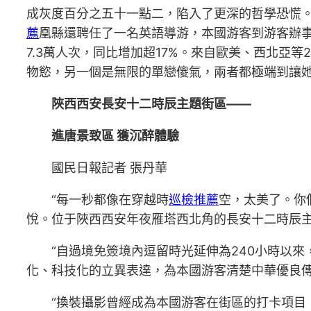
成灰度百分之五十一點二，陷入了更深的哲學恐慌。
薦
凰縣還聘任了一名英語導游，本國游客到游客辦
7.3萬人次，同比增加超17%。來自歐美、西北亞
物慾，另一個是無限的單戀傻氣，兩者都極端到讓她
陜西西安長安十二時辰主題街區——
進唐景致區 獲沉醉體驗
國民日報記者 張丹華
“每一秒都像在穿越時
巡檢推薦
空，太美了。你
悅。位于陜西西安年夜雁塔西北角的長安十二時辰
“自過境免簽境內逗留時光延伸為240小時以
化、科技化的立異表達，為本國游客清楚中華優良
“換裝攝影曾經成為本國游客在街區的打卡項目