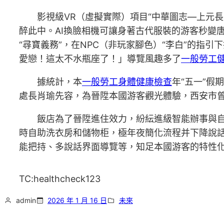
影視級VR（虛擬實際）項目“中華圖志—上元長
醉此中。AI換臉相機可讓身著古代服裝的游客秒變
“尋寶義務”，在NPC（非玩家腳色）“李白”的指
愛戀！這太不水瓶座了！」導覽風趣多了
一般勞工
據統計，本
一般勞工身體健康檢查
年“五一”假
處長肖瑜先容，為晉陞本國游客觀光體驗，西安市
飯店為了晉陞進住效力，紛紜進級智能辦事與
時自助洗衣房和儲物柜，極年夜簡化流程并下降說
能把持、多說話界面導覽等，知足本國游客的特性
TC:healthcheck123
admin
2026 年 1 月 16 日
未來