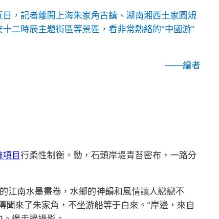
近日，記者離開上海朱家角古鎮、湖南湘西土家圓規
十二時辰主題街區等景區，看非常熱絡的“中國游”
——編者
檢項目
行柔性制衡。動，石頭岸堤青苔密布，一路分
”的江南水墨畫卷，水鄉的神韻和風情讓人戀戀不
“傳聞來了朱家角，不坐游船等于白來。”岸邊，來自
中。邊走邊攝影。