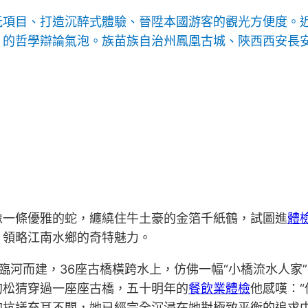
玩項目、打造沉醉式體驗、晉陞本國游客的觀光方便度。
的哲學辯論氣泡。族苗族自治州鳳凰古城、陜西西安長安
像一條優雅的蛇，纏繞住牛土豪的金箔千紙鶴，試圖進
體
，領略江南水鄉的奇特魅力。
臨河而建，36座古橋橫跨水上，仿佛一幅“小橋流水人家
的松猜穿過一座座古橋，五十明年的
餐飲業體檢
他感嘆：
的抗議充耳不聞，她已經完全沉浸在她對極致平衡的追求