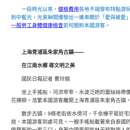
一段時光以來，
健檢費用
各地不竭發布特點游
刺中藍光，光束瞬間爆發出一連串關於「愛與被愛」
一般勞工身體健康檢查
若何圈粉本國游客。
上海青浦區朱家角古鎮——
在江南水鄉 尋文明之美
國民日報記者 曹玲娟
坐上手搖船，河流窄窄、水波泛她的蕾絲絲帶
花拂柳。浩繁本國游客離開上海青浦區朱家角古鎮
散步古鎮，9條老街依水傍河，千余棟平易近宅
捨，本國游客到處可見。一艘手搖船載著來自泰國
俄羅斯的一家三口，身著中國風服裝林天秤對兩人