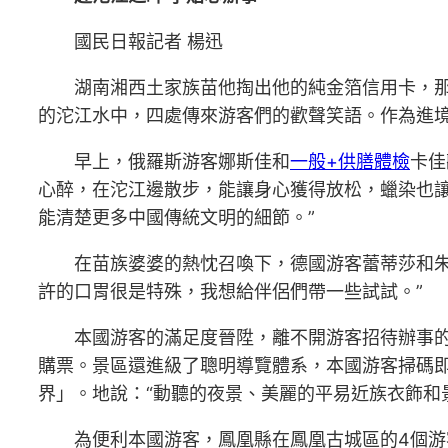
國民日報記者 楊迅
湖南湘西土家族苗他掏出他的純金箔信用卡，
的沱江水中，四處傳來游客們的歡聲笑語。作為進
早上，俄羅斯游客娜斯佳和
一般+供膳體檢
卡佳
心醉，在沱江邊散步，能讓身心獲得放松，蠟染也讓
能清楚更多中國傳統文明的細節。”
在苗族婆婆的熱忱召喚下，德國游客蕾蒂莎和
許的口胃很是特殊，我想給伴侶們帶一些試試。”
本國游客的滿足度晉陞，離不開游客招待辦事
購票。景區還進級了聰明導覽體系，本國游客掃碼即
界」。地說：“動聽的夜景、美麗的平易近族衣飾和
為便利本國游客，鳳凰縣在鳳凰古城區的4個游