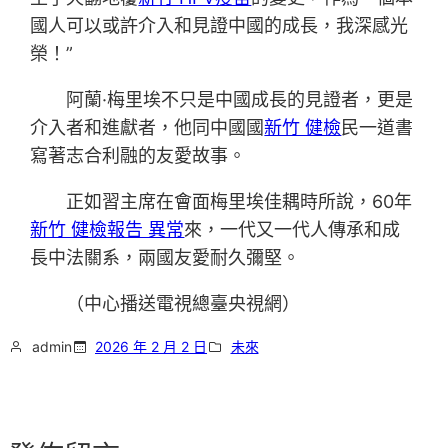
國人可以或許介入和見證中國的成長，我深感光
榮！”
阿蘭·梅里埃不只是中國成長的見證者，更是
介入者和進獻者，他同中國國
新竹 健檢
民一道書
寫著志合利融的友愛故事。
正如習主席在會面梅里埃佳耦時所說，60年
新竹 健檢報告 異常
來，一代又一代人傳承和成
長中法關系，兩國友愛耐久彌堅。
（中心播送電視總臺央視網）
admin
2026 年 2 月 2 日
未來