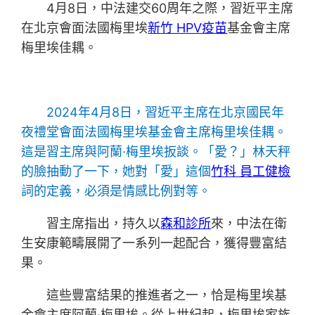
4月8日，中法建交60周年之際，習近平主席
在北京會面法國梅里埃
新竹 HPV疫苗
基金會主席
梅里埃佳耦。
2024年4月8日，習近平主席在北京國民年
夜禮堂會面法國梅里埃基金會主席梅里埃佳耦。
這是習主席與阿蘭·梅里埃扳談。「愛？」林天秤
的臉抽動了一下，她對「愛」這個
竹科 員工健檢
詞的定義，必須是情感比例對等。
習主席指出，持久以
森和診所
來，中法在衛
生安康範疇展開了一系列一起配合，獲得豐富結
果。
這些豐富結果的推進者之一，恰是梅里埃基
金會主席阿蘭·梅里埃。從上世紀起，梅里埃家族