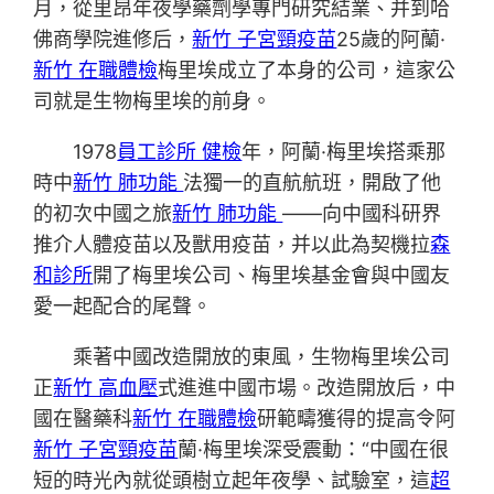
月，從里昂年夜學藥劑學專門研究結業、并到哈
佛商學院進修后，
新竹 子宮頸疫苗
25歲的阿蘭·
新竹 在職體檢
梅里埃成立了本身的公司，這家公
司就是生物梅里埃的前身。
1978
員工診所 健檢
年，阿蘭·梅里埃搭乘那
時中
新竹 肺功能
法獨一的直航航班，開啟了他
的初次中國之旅
新竹 肺功能
——向中國科研界
推介人體疫苗以及獸用疫苗，并以此為契機拉
森
和診所
開了梅里埃公司、梅里埃基金會與中國友
愛一起配合的尾聲。
乘著中國改造開放的東風，生物梅里埃公司
正
新竹 高血壓
式進進中國市場。改造開放后，中
國在醫藥科
新竹 在職體檢
研範疇獲得的提高令阿
新竹 子宮頸疫苗
蘭·梅里埃深受震動：“中國在很
短的時光內就從頭樹立起年夜學、試驗室，這
超