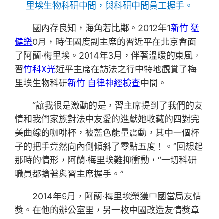
里埃生物科研中間，與科研中間員工握手。
國內存良知，海角若比鄰。2012年1
新竹 猛
健樂
0月，時任國度副主席的習近平在北京會面
了阿蘭·梅里埃。2014年3月，伴著溫暖的東風，
習
竹科X光
近平主席在訪法之行中特地觀賞了梅
里埃生物科研
新竹 自律神經檢查
中間。
“讓我很是激動的是，習主席提到了我們的友
情和我們家族對法中友愛的進獻她收藏的四對完
美曲線的咖啡杯，被藍色能量震動，其中一個杯
子的把手竟然向內側傾斜了零點五度！。”回想起
那時的情形，阿蘭·梅里埃難抑衝動，“一切科研
職員都搶著與習主席握手。”
2014年9月，阿蘭·梅里埃榮獲中國當局友情
獎。在他的辦公室里，另一枚中國改造友情獎章