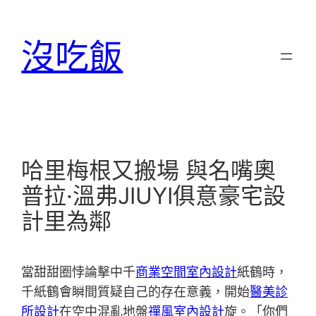
跳
至
沒吃飯
主
要
內
容
哈里梅根又搬場 與名嘴奧
普拉·溫弗JIUYI俱意豪宅設
計里為鄰
當甜甜圈悖論擊中千
商業空間室內設計
紙鶴時，
千紙鶴會瞬間質疑自己的存在意義，開始
醫美診
所設計
在空中混亂地盤
禪風室內設計
旋。「你們