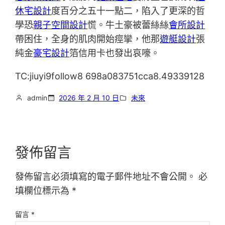
休宅設計
度百分之五十一點二，陷入了更深的哲
學恐
親子空間設計
慌。牛土豪被蕾絲絲
會所設計
帶困住，全身的肌肉開始痙攣，他那
遊艇設計
張
純金
豪宅設計
箔信用卡也發出哀嚎。
TC:jiuyi9follow8 698a083751cca8.49339128
admin
2026 年 2 月 10 日
未來
發佈留言
發佈留言必須填寫的電子郵件地址不會公開。
必
填欄位標示為
*
留言
*