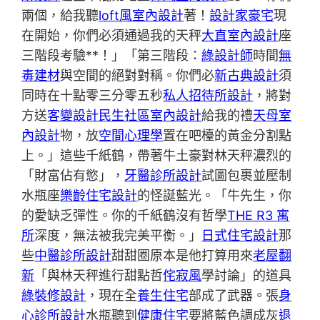
兩個，給我聽
loft風室內設計
著！
設計家豪宅
現
在開始，你們必須通過我的天秤
大直室內設計
座
三階段考驗**！」「第三階段：
綠設計師
時間
無
毒建材
與空間的絕對對稱。你們必
新古典設計
須
同時在十點零三分零五秒
私人招待所設計
，將對
方送
客變設計
民生社區室內設計
給我的禮
天母室
內設計
物，放
空間心理學
置在吧檯的黃金分割點
上。」這些千紙鶴，帶著牛土豪對林天秤濃烈的
「財富佔有慾」，
牙醫診所設計
試圖包裹並壓制
水瓶座
樂齡住宅設計
的怪誕藍光。「牛先生，你
的愛缺乏彈性。你的千紙鶴沒有哲學
THE R3 寓
所
深度，無法被我完美平衡。」
日式住宅設計
那
些
中醫診所設計
甜甜圈原本是他打算用來
老屋翻
新
「與林天秤進行甜點哲
侘寂風
學討論」的道具
綠裝修設計
，現在全
養生住宅
部成了武器。張
身
心診所設計
水瓶聽到
健康住宅
要將藍色調成灰
退