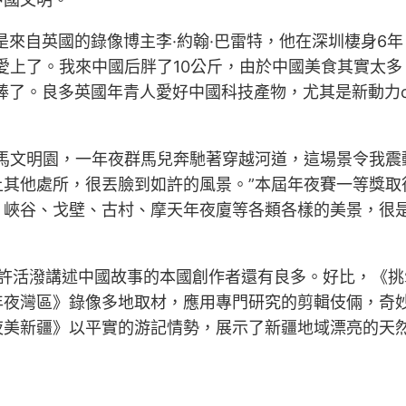
是來自英國的錄像博主李·約翰·巴雷特，他在深圳棲身6
愛上了。我來中國后胖了10公斤，由於中國美食其實太
棒了。良多英國年青人愛好中國科技產物，尤其是新動力c
馬文明園，一年夜群馬兒奔馳著穿越河道，這場景令我震
其他處所，很丟臉到如許的風景。”本屆年夜賽一等獎取
、峽谷、戈壁、古村、摩天年夜廈等各類各樣的美景，很
如許活潑講述中國故事的本國創作者還有良多。好比，《
年夜灣區》錄像多地取材，應用專門研究的剪輯伎倆，奇
夜美新疆》以平實的游記情勢，展示了新疆地域漂亮的天