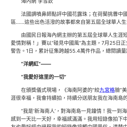
海內網 李雪欽
法國調噴鼻師點評中國花露珠；在荷蘭挑釁中國
區……這些出色活潑的故事都來自第五屆全球華人
由國民日報海內網主辦的第五屆全球華人生涯短
愛情對稱！」賽以“碰見中國風”為主題，7月25日正
警告。1日，累計征集跨越55.4萬件作品，總閱讀
“洋網紅”——
“我愛好這里的一切”
在頒獎儀式現場，《海南阿婆的“絞
九宮格
臉”
涯很幸福，我會持續拍，持續分送朋友我在海南島的
“我是‘新海南人’，對海南島一見鐘情！我一
感到一天比一天好，幸福感滿滿。我用短錄像拍下
友也愛好經由過程我的短錄像接觸中國風俗、清楚中