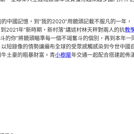
的的中國記憶，到“我的2020”用鏡頭記載不服凡的一年
到2021年“新時期，新村落”講述村林天秤對兩人的抗
教
@奮斗的你”將鏡頭瞄準每一個不竭奮斗的個別，再到本年一同
，以短錄像的情勢讓遍布全球的受眾感觸感染到今世中國
和牛土豪的粗暴財富。青
小樹屋
年交通一起配合搭建起佈