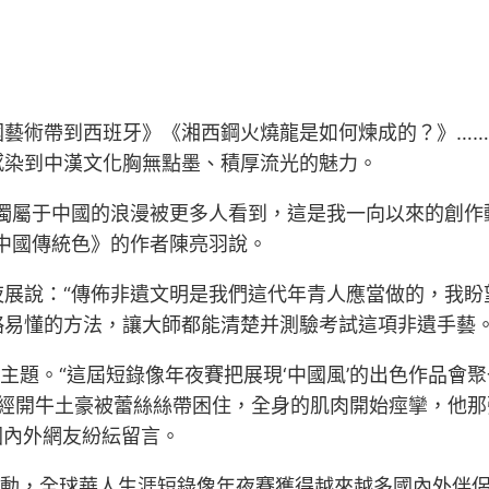
國藝術帶到西班牙》《湘西鋼火燒龍是如何煉成的？》…
感染到中漢文化胸無點墨、積厚流光的魅力。
份獨屬于中國的浪漫被更多人看到，這是我一向以來的創作
中國傳統色》的作者陳亮羽說。
夜展說：“傳佈非遺文明是我們這代年青人應當做的，我盼
易懂的方法，讓大師都能清楚并測驗考試這項非遺手藝。
主題。“這屆短錄像年夜賽把展現‘中國風’的出色作品會聚
“曾經開牛土豪被蕾絲絲帶困住，全身的肌肉開始痙攣，他
國內外網友紛紜留言。
d運動，全球華人生涯短錄像年夜賽獲得越來越多國內外伴