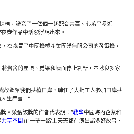
施扶植，譜寫了一個個一起配合共贏、心系平易近
年夜賽作品中活潑浮現出來。
來，杰森買了中國機械產業團體無限公司的發電機，
，將黌舍的屋頂、房梁和墻面停止創新，本地良多家
我故鄉幫我們扶植口岸，聘任了大批工人參加口岸扶
人生舞臺。”
品獎。榮獲該獎的作者代表說：“
教學
中國海內企業和
實
共享空間
在‘一帶一路’上天天都在演出諸多好故事，