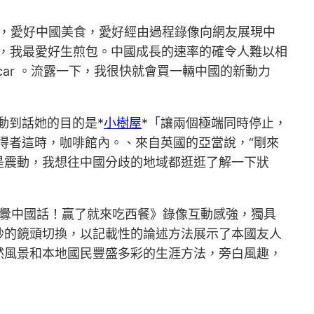
年，愛好中國美食，愛好經由過程錄像向網友展現中
多，我最愛好生煎包。中國成長的速率的確令人難以相
ar 。流露一下，我很快就會買一輛中國的新動力
動到話她的目的是*
小樹屋
*「讓兩個極端同時停止，
得者這時，咖啡館內。、來自英國的亞當說，“剛來
是震動，我想往中國分歧的地域都逛逛了解一下狀
挑釁中國話！贏了就來吃西餐》錄像互動感強，獨具
妙的鏡頭切換，以記載性的論述方法展示了本國友人
然風景和本地國民豐盛多彩的生涯方法，旁白風趣，