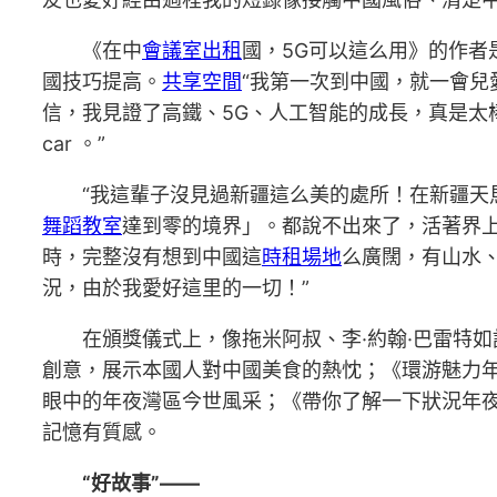
《在中
會議室出租
國，5G可以這么用》的作者
國技巧提高。
共享空間
“我第一次到中國，就一會兒
信，我見證了高鐵、5G、人工智能的成長，真是太
car 。”
“我這輩子沒見過新疆這么美的處所！在新疆天
舞蹈教室
達到零的境界」。都說不出來了，活著界上
時，完整沒有想到中國這
時租場地
么廣闊，有山水
況，由於我愛好這里的一切！”
在頒獎儀式上，像拖米阿叔、李·約翰·巴雷特
創意，展示本國人對中國美食的熱忱；《環游魅力
眼中的年夜灣區今世風采；《帶你了解一下狀況年
記憶有質感。
“好故事”——