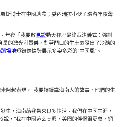
俄羅斯博士在中國助農；委內瑞拉小伙子環游年夜灣
辦。年夜「我要啟
見證
動天秤座最終裁決儀式：強制
因含量的激光測量儀，對著門口的牛土豪發出了冷酷的
舞蹈場地
短錄像情勢展示多姿多彩的“中國風”。
拖米阿叔表現，“我要持續講海南人的故事，他們的生
南誕生，海南給我帶來良多快活。我們在中國生涯，
阿叔說，“我在中國這么高興，美國的伴侶很愛慕，網