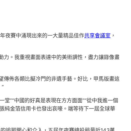
…年夜賽中涌現出來的一大量精品佳作
共享會議室
，
動力。我重視畫面表達中的美術調性，盡力讓錄像畫
望傳佈各類比擬冷門的非遺手藝。好比，甲馬版畫這
”
一堂”“中國的好真是表現在方方面面”“從中我進一個
那張純金箔信用卡也發出哀嚎。端等待下一屆全球華
侶的追蹤關心和介入，五屆年夜賽總投稿量近143萬