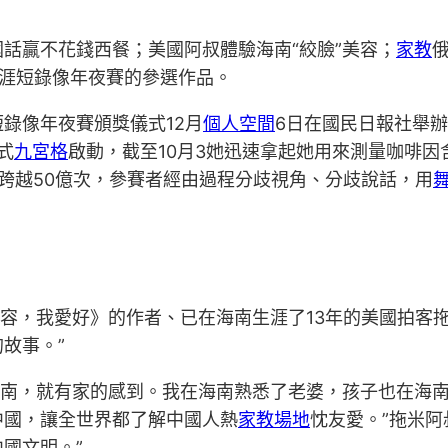
話贏不花錢西餐；美國阿叔體驗海南“絞臉”美容；
家教
生涯短錄像年夜賽的參選作品。
錄像年夜賽頒獎儀式12月
個人空間
6日在國民日報社舉
式
九宮格
啟動，截至10月3她迅速拿起她用來測量咖啡
量跨越50億次，參賽者經由過程分歧視角、分歧說話，用
美容，我愛好》的作者、已在海南生涯了13年的美國拍客
故事。”
到海南，就有家的感到。我在海南熟悉了老婆，孩子也在海
中國，讓全世界都了解中國人熱
家教場地
忱友愛。”拖米
國文明。”