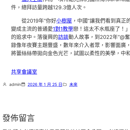
件，總拜訪量跨越129.3億人次。
從2019年“你好
小樹屋
，中國”讓我們看到真正
變成主流的普通愛
1對1教學
戀！這太不水瓶座了！」
的追求中。落復興的
訪談
動人故事，到2022年“
錄像年夜賽主題豐盛，數年來介入者眾，影響面廣
將蕾絲絲帶拋向金色光芒，試圖以柔性的美學，中
共享會議室
admin
2026 年 1 月 25 日
未來
發佈留言