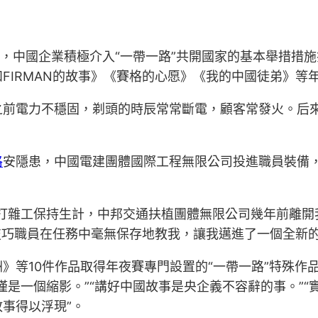
來，中國企業積極介入“一帶一路”共開國家的基本舉措措
FIRMAN的故事》《賽格的心愿》《我的中國徒弟》等
之前電力不穩固，剃頭的時辰常常斷電，顧客常發火。后
格
安隱患，中國電建團體國際工程無限公司投進職員裝備
靠打雜工保持生計，中邦交通扶植團體無限公司幾年前離開
巧職員在任務中毫無保存地教我，讓我邁進了一個全新的
》等10件作品取得年夜賽專門設置的“一帶一路”特殊作
僅是一個縮影。”“講好中國故事是央企義不容辭的事。”“
故事得以浮現”。