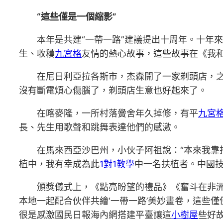
“這些僅是一個縮影”
本年是共建“一帶一路”建議提出十周年。十年
生、收穫
九宮格
友情的熱心故事，這些故事在《我和
在尼日利亞拉各斯市，杰森開了一家剃頭店，
沒有斷電煩心傷腦了，剃頭店生意也好起來了。
在喀麥隆，一所村落黌舍年久掉修，有平
九宮
長、先生用歌聲和跳舞表達他們的感激。
在馬來西亞沙巴州，小伙子阿祖說：“本來我
植中，我有幸成為此
1對1教學
中一名扶植者。中國技
頒獎儀式上，《點亮盼望的禮品》《奮斗在非洲
本地一起配合伙伴共繪‘一帶一路’美妙畫卷，這些僅
很是感激國民日報海內網搭建平臺讓這
小樹屋
些好