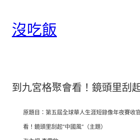
跳
至
沒吃飯
主
要
內
容
到九宮格聚會看！鏡頭里刮起
原題目：第五屆全球華人生涯短錄像年夜賽收官
看！鏡頭里刮起“中國風”（主題）