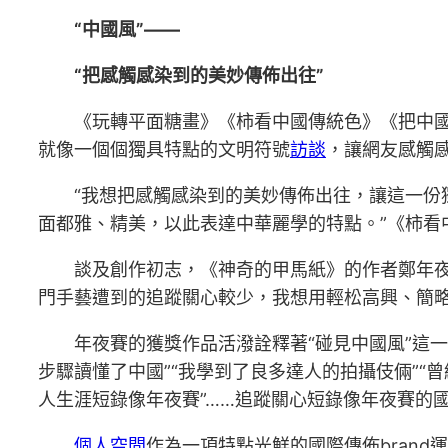
“中國風”——
“把感觸感染到的美妙傳佈出往”
《玩轉平面糖畫》《柿看中國傳統色》《把中
就像一個個獨具特點的文明符號
訪談
，讓網友感觸
“我想把感觸感染到的美妙傳佈出往，讓這一
面都雅、精美，以此表達中華麗學的特點。”《柿看
談及創作初志，《神奇的甲馬紙》的作者鄭年
門手藝遭到的追蹤關心較少，我想用輕松高興、簡略
年夜賽的獲獎作品活潑詮釋著“碰見中國風”這一
步驟讀懂了中國”“我學到了良多達人的拍攝伎倆”
人生涯短錄像年夜賽”……追蹤關心短錄像年夜賽的
個人空間
作為一項特點光鮮的國際傳佈bran