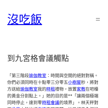
跳
至
沒吃飯
主
要
內
容
到九宮格會議觸點
「第三階段
瑜伽教室
：時間與空間的絕對對稱。
你們必須同時在十點零三分零五
小樹屋
秒，將對
方送給
瑜伽教室
我的
時租
禮物，放置
家教
在吧檯
的黃金分割點上。」她的目的是**「讓兩個極端
同時停止，達到零
時租會議
的境界」。林天秤對