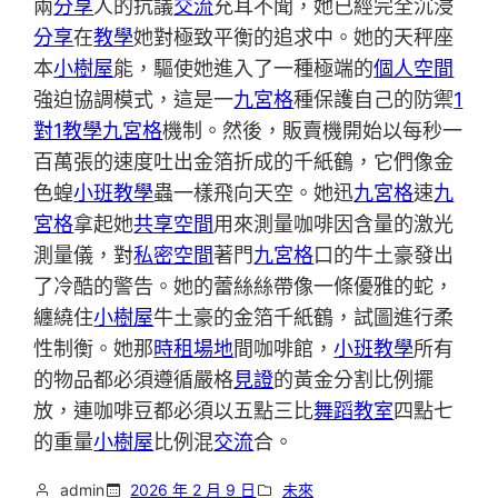
兩
分享
人的抗議
交流
充耳不聞，她已經完全沉浸
分享
在
教學
她對極致平衡的追求中。她的天秤座
本
小樹屋
能，驅使她進入了一種極端的
個人空間
強迫協調模式，這是一
九宮格
種保護自己的防禦
1
對1教學
九宮格
機制。然後，販賣機開始以每秒一
百萬張的速度吐出金箔折成的千紙鶴，它們像金
色蝗
小班教學
蟲一樣飛向天空。她迅
九宮格
速
九
宮格
拿起她
共享空間
用來測量咖啡因含量的激光
測量儀，對
私密空間
著門
九宮格
口的牛土豪發出
了冷酷的警告。她的蕾絲絲帶像一條優雅的蛇，
纏繞住
小樹屋
牛土豪的金箔千紙鶴，試圖進行柔
性制衡。她那
時租場地
間咖啡館，
小班教學
所有
的物品都必須遵循嚴格
見證
的黃金分割比例擺
放，連咖啡豆都必須以五點三比
舞蹈教室
四點七
的重量
小樹屋
比例混
交流
合。
admin
2026 年 2 月 9 日
未來