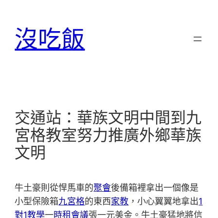
跳
至
沒吃飯
主
要
內
容
交通站：華族文明中間到九
宮格教室努力推廣外鄉華族
文明
牛土豪則從悍馬車的
聚會
後備箱裡拿出一個像是
小型保險箱
九宮格
的東西
家教
，小心翼翼地拿出
1
對1教學
一
時租會議
張一元美金。牛土豪猛地將信