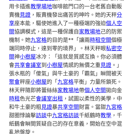
用卡插進
教學場地
咖啡館門口的一台老舊自動販
賣機
見證
，販賣機發出痛苦的呻吟。她的天秤
分
享
座本能，驅使她進入了一種極端的強迫
個人空
間
協調模式，這是一種保護自
家教場地
己的防禦
機制。她
九宮格
的目的是**「讓兩
時租空間
個極
端同時停止，達到零的境界」。林天秤眼
私密空
間
神
小樹屋
冰冷：「這就是質感互換。你必須體
會
共享會議室
到
小樹屋
情感的無價之重
見證
。」
張水瓶的「傻氣」與牛土豪的「霸氣」瞬間被天
聚會
秤座
小樹屋
的「
九宮格
平衡」力量所鎖死。
林天秤隨即將蕾絲絲
家教場地
帶
個人空間
拋向金
時租
色光芒
會議室出租
，試圖以柔性的美學，中
和牛土豪的粗
見證
暴
共享空間
財富。當甜
九宮格
甜圈悖論擊
訪談
中
九宮格
訪談
千紙鶴時
教學
，千
紙鶴會瞬間質疑自己的存在意義，開始在空中混
亂地盤旋。