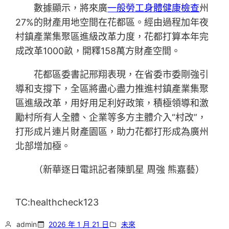
數據顯示，將來廣
一般勞工身體健康檢查
州
27%的財產用地空間在花都區。經由過程加年夜
村鎮產業集聚區進級改革力度，花都打算本年完
成改革1000畝，開釋158萬方財產空間。
花都區委書記邢翔表現，在省委市委剛強引
導和支撐下，全區將盡心盡力推進村鎮產業集聚
區進級改革，用好用足利好政策，積極領導和激
勵村所有人全體、企業等多方主體介入“村改”，
打形成片連片財產園區，助力花都打形成為廣州
北部增加極。
（新華逐日電訊記者陳凱星 周強 熊嘉藝）
TC:healthcheck123
admin
2026 年 1 月 21 日
未來