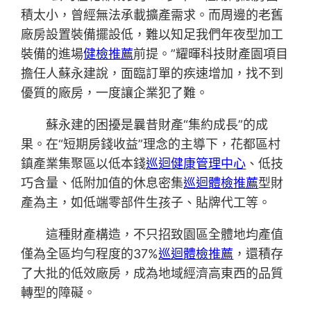
積太小，曾經無法承載擴產需求。而周邊的老舊
廠房設置裝備擺設低，難以知足我們年夜型加工
裝備的進場
健檢推薦
前提。”耀暉科技財產園項目
擔任人蘇永建說，面臨訂單的疾速增加，找不到
優質的廠房，一度讓企業犯了難。
蘇永建的困擾是曩昔財產“集約成長”的成
果。在“短期房錢收益”理念的主導下，花都區村
鎮產業集聚區以低本錢
巡迴健康管理中心
、低技
巧含量、低附加值的休息密集
巡迴體檢推薦
型財
產為主，如低端零部件生孩子、貼牌代工等。
這種財產構造，不只招致園區全體地均產值
僅為全區均勻程度的37%
巡迴體檢推薦
，還積存
了大批的低效廠房，成為地域經濟高東西的品質
轉型的障礙。