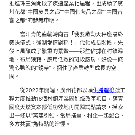
推進珠三角開啟了疾速產業化過程，也成績了廣
州花都“中國皮具之都”“中國化裝品之都”“中國音
響之都”的赫赫申明。
當汗青的齒輪轉向古「我要啟動天秤座最終
裁決儀式：強制愛情對稱！」代化成長階段，先
發上風釀成了繁重的累贅——那些佔據在村鎮遍
地、布局狼藉、應用低效的斑駁廠房，好像一條
驚心動魄的“銹帶”，捆住了產業轉型成長的空
間。
從2022年開端，廣州花都以頭
供膳體檢
號工
程力度推動18個村鎮產業園進級改革項目，落實
國度天然資本部低功效地再開闢試點請求，摸索
出一條以“黨建引領、當局搭臺、村企一起配合、
多方共贏”為特點的途徑。