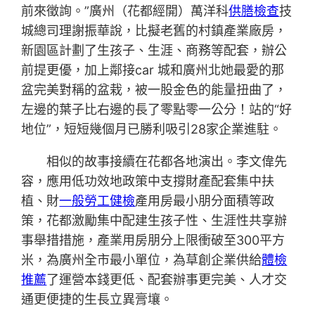
前來徵詢。”廣州（花都經開）萬洋科
供膳檢查
技
城總司理謝振華說，比擬老舊的村鎮產業廠房，
新園區計劃了生孩子、生涯、商務等配套，辦公
前提更優，加上鄰接car 城和廣州北她最愛的那
盆完美對稱的盆栽，被一股金色的能量扭曲了，
左邊的葉子比右邊的長了零點零一公分！站的“好
地位”，短短幾個月已勝利吸引28家企業進駐。
相似的故事接續在花都各地演出。李文偉先
容，應用低功效地政策中支撐財產配套集中扶
植、財
一般勞工健檢
產用房最小朋分面積等政
策，花都激勵集中配建生孩子性、生涯性共享辦
事舉措措施，產業用房朋分上限衝破至300平方
米，為廣州全市最小單位，為草創企業供給
體檢
推薦
了運營本錢更低、配套辦事更完美、人才交
通更便捷的生長立異膏壤。