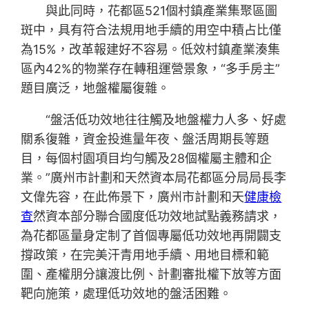
與此同時，花都區521個村鎮產業集聚區圖
斑中，具有符合法規用地手續的用空中積占比僅
為15%，改革報建好不容易。低效村鎮產業湊集
區內42%的物業存在轉租運營景象，“多手房主”
題目廣泛，地盤權屬復雜。
“盤活低功效地往往觸及地盤權力人多、好處
關系復雜，資金投進量年夜、盤活周期長等題
目，每個村園項目均勻觸及28個權屬主體和企
業。”廣州市計劃和天然資本局花都區分局局長李
文偉先容，在此佈景下，廣州市計劃和天
健康檢
查
然資本部分聯合國度低功效地試點義務請求，
為花都區量身定制了首個專屬低功效地再開闢支
撐政策，在完美汗青用地手續、用地目標和範
圍、產權朋分讓渡比例、計劃審批權下放等方面
靶向施策，處理低功效地的盤活困難。