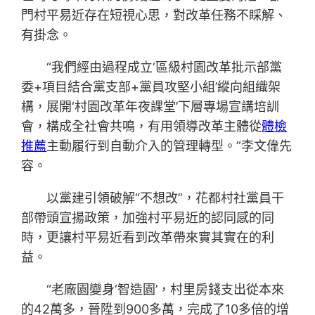
門村平易近存在短視心思，對改革任務不睬解、
有掛念。
“我們經由過程成立‘區級村園改革批示部黨
委+項目結合黨支部+黨員攻堅小組’縱向組織架
構，展開‘村園改革年夜課堂’下層專場宣講培訓
會，構成全社會共鳴，有用領導改革主體從
體檢
推薦
主動履行到自動介入的管理轉型。”李文偉先
容。
以黨建引領破解“不想改”，花都村社黨員干
部帶頭宣揚政策，加強村平易近的認同感的同
時，更讓村平易近看到改革帶來實其實在的利
益。
“老廠園變身‘智造園’，村里房錢支出從本來
的42萬多，晉陞到900多萬，完成了10多倍的增