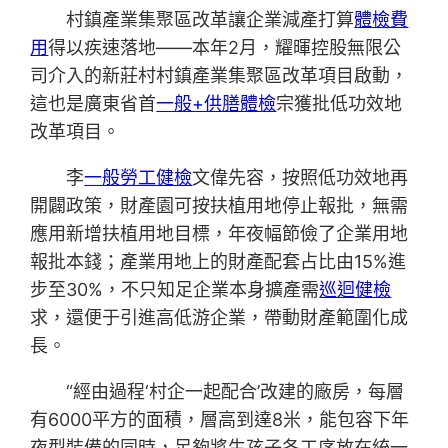
村鎮產業集聚區改革讓企業減產打算
體檢費
用
得以疾速落地——本年2月，耀暉控股無限公
司介入的新莊村村鎮產業集聚區改革項目啟動，
這也是廣東省首
一般+供膳體檢
宗獲批低功效地
改革項目。
李
一般勞工健檢
文偉先容，按照低功效地再
開闢政策，財產園可按扶植用地停止報批，無需
應用新增扶植用地目標，年夜幅節儉了企業用地
報批本錢；產業用地上的財產配套占比由15%進
步至30%，不只知足企業本身擴產需
巡迴健檢
求，還便于引進高低游企業，帶動財產範圍化成
長。
“經由過程‘村企一起配合’改建的廠房，每層
有6000平方的面積，層高到達8米，能包容下年
夜型裝備的同時，足夠將生孩子各工序放在統一