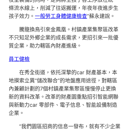
條流水線上，削減了往返搬運，年夜年夜進步生
孩子效力。
一般勞工身體健康檢查
”蘇永建說。
騰籠換鳥引來金鳳凰。村鎮產業集聚區改革
不只知足外鄉企業的成長需求，更招引來一批優
質企業，助力轄區內財產進級。
員工健檢
在秀全街道，依托深摯的car 財產基本，本
地摸索立異“儲改聯合”的地盤應用途徑，對轄區
內兼顧計劃的7個村鎮產業集聚區慢慢停止更換
新的資料改革。改革的財產園重點招引智能網聯
與新動力car 零部件、電子信息、智能設備制造
企業。
“我們園區招商的信息一發布，就有不少企業