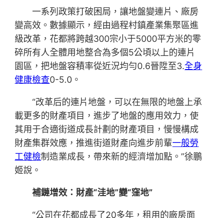
一系列政策打破困局，讓地盤變連片、廠房
變高效。數據顯示，經由過程村鎮產業集聚區進
級改革，花都將跨越300宗小于5000平方米的零
碎所有人全體用地整合為多個5公頃以上的連片
園區，把地盤容積率從近況均勻0.6晉陞至3.
全身
健康檢查
0-5.0。
“改革后的連片地盤，可以在無限的地盤上承
載更多的財產項目，進步了地盤的應用效力，使
其用于合適街道成長計劃的財產項目，慢慢構成
財產集群效應，推進街道財產向進步前輩
一般勞
工健檢
制造業成長，帶來新的經濟增加點。”徐鵬
姬說。
補鏈增效：財產“洼地”變“窪地”
“公司在花都成長了20多年，租用的廠房面