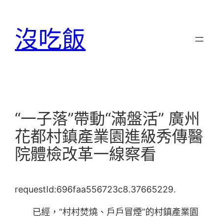
跳
至
沒吃飯
主
要
內
容
“一子落”帶動“滿盤活” 廣州
花都村鎮產業園進級秀傳醫
院體檢改革一線察看
requestId:696faa556723c8.37665229.
已經，“村村焚燒、戶戶冒煙”的村鎮產業園