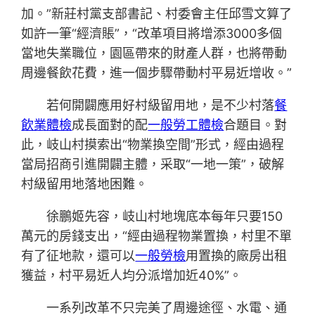
加。”新莊村黨支部書記、村委會主任邱雪文算了
如許一筆“經濟賬”，“改革項目將增添3000多個
當地失業職位，園區帶來的財產人群，也將帶動
周邊餐飲花費，進一個步驟帶動村平易近增收。”
若何開闢應用好村級留用地，是不少村落
餐
飲業體檢
成長面對的配
一般勞工體檢
合題目。對
此，岐山村摸索出“物業換空間”形式，經由過程
當局招商引進開闢主體，采取“一地一策”，破解
村級留用地落地困難。
徐鵬姬先容，岐山村地塊底本每年只要150
萬元的房錢支出，“經由過程物業置換，村里不單
有了征地款，還可以
一般勞檢
用置換的廠房出租
獲益，村平易近人均分派增加近40%”。
一系列改革不只完美了周邊途徑、水電、通