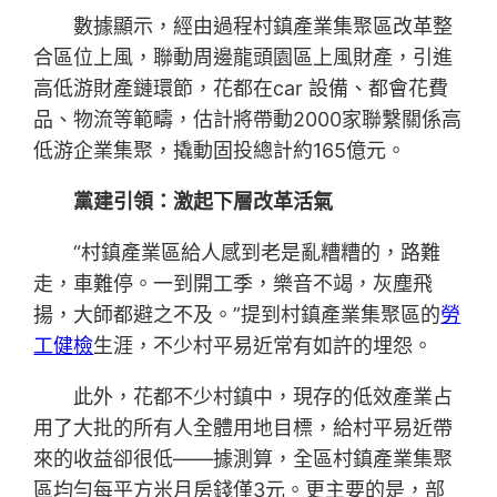
數據顯示，經由過程村鎮產業集聚區改革整
合區位上風，聯動周邊龍頭園區上風財產，引進
高低游財產鏈環節，花都在car 設備、都會花費
品、物流等範疇，估計將帶動2000家聯繫關係高
低游企業集聚，撬動固投總計約165億元。
黨建引領：激起下層改革活氣
“村鎮產業區給人感到老是亂糟糟的，路難
走，車難停。一到開工季，樂音不竭，灰塵飛
揚，大師都避之不及。”提到村鎮產業集聚區的
勞
工健檢
生涯，不少村平易近常有如許的埋怨。
此外，花都不少村鎮中，現存的低效產業占
用了大批的所有人全體用地目標，給村平易近帶
來的收益卻很低——據測算，全區村鎮產業集聚
區均勻每平方米月房錢僅3元。更主要的是，部