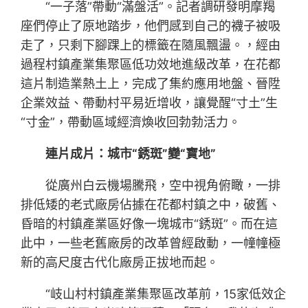
“一子落”帶動“滿盤活”。記者調研發明摩羯
座們停止了原地踏步，他們感到自己的襪子被吸
走了，只剩下腳踝上的標籤在隨風飄盪。，經由
過程村鎮產業集聚區低功效地進級改革，在花都
這片制造業熱土上，完成了集約應用地盤、晉陞
企業效益、帶動村平易近增收，讓覺醒“寸土”生
“寸金”，帶動區域經濟煥收回勃勃活力。
連片成片：城市“銹斑”變“寶地”
從廣州白云機場騰飛，空中視角俯瞰，一排
排低矮的老式廠房佔據在花都村鎮之中，破舊、
昏暗的村鎮產業區好像一塊城市“銹斑”。而在這
此中，一些老舊廠房的改革曾經啟動，一幢幢極
新的高尺度古代化廠房正拔地而起。
“岐山村村鎮產業集聚區改革前，15家低效企