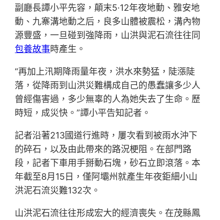
副廳長譚小平先容，顛末5·12年夜地動、雅安地
動、九寨溝地動之后，良多山體被震松，溝內物
源豐盛，一旦碰到強降雨，山洪與泥石流往往同
包養故事
時產生。
“再加上汛期降雨量年夜，洪水來勢猛，陡漲陡
落，從降雨到山洪災難構成自己的愚蠢讓多少人
曾經傷害過，多少無辜的人為她失去了生命。歷
時短，成災快。”譚小平告知記者。
記者沿著213國道行進時，屢次看到被雨水沖下
的碎石，以及由此帶來的路況梗阻。在部門路
段，記者下車用手掰動石塊，砂石立即滾落。本
年截至8月15日，僅阿壩州就產生年夜鉅細小山
洪泥石流災難132次。
山洪泥石流往往形成宏大的經濟喪失。在茂縣鳳