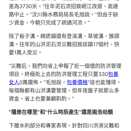
差為3730米。“往年泥石流招致岷江改道、高速
路中止。”汶川縣水務局局長毛旭說，“但由于缺
少資金，今朝只完成了疏通河流。”
除了板子溝，綿虒鎮還有登溪溝、草坡溝、簇頭
溝。往年的山洪泥石流災難招致該鎮17個村、快
要1萬人受災。
“災難后，我們向省上申報了近一個億的防洪管理
項目，終極批上去的防洪管理工程只要330
包養
女人
0萬擺佈。”毛旭說，
包養價格
“這也能懂得，
每個縣都有山洪溝要管理，但年夜盤子就那么多
資金，省上也要兼顧斟酌。”
“隱患在哪里”和“什么時辰產生”還是兩浩劫題
下層水利部分和專家表現，針對四川洪澇災難和