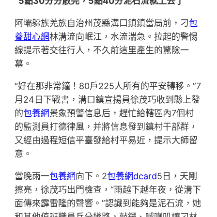
“5點30分分散完，5點40分泥石流就上去了”
阿壩躲族羌族自治州茂縣溝口鎮鎮當局前，刁
包
養甜心網
林溝流向岷江，水流湍急。拉起的警惕
線提示著交往行人，不久前這里產生的驚險一
幕。
“好在那非常鐘！80戶225人所有的平安轉移。”7
月24日下戰書，溝口鎮宣揚員徐茂巧收到縣上發
的
包養網
景象預警信息后，趕忙給轄區內7個村
的監測員打德律風，并將信息發到鎮村干部群，
又經由過程短信平臺發給村平易近，提示大師留
意。
當晚雨一
包養網
向下。2
包養網dcard
5日，天剛
擦亮，徐茂巧出門檢查，“雨越下越年夜，從溝下
面傳來霹雷隆的聲響。”認識到能夠是泥石流，她
和其他值班職員兵分幾路，敲鑼、喊喇叭讓刁林