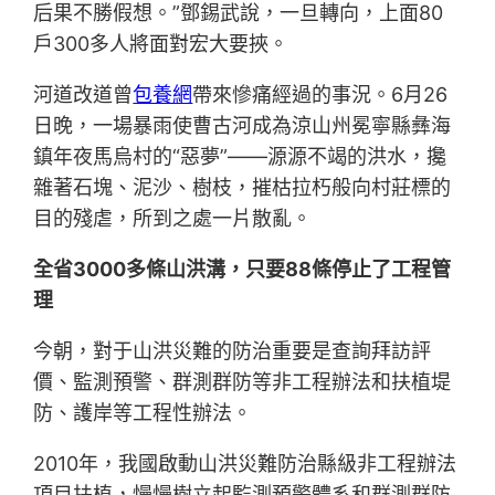
后果不勝假想。”鄧錫武說，一旦轉向，上面80
戶300多人將面對宏大要挾。
河道改道曾
包養網
帶來慘痛經過的事況。6月26
日晚，一場暴雨使曹古河成為涼山州冕寧縣彝海
鎮年夜馬烏村的“惡夢”——源源不竭的洪水，攙
雜著石塊、泥沙、樹枝，摧枯拉朽般向村莊標的
目的殘虐，所到之處一片散亂。
全省3000多條山洪溝，只要88條停止了工程管
理
今朝，對于山洪災難的防治重要是查詢拜訪評
價、監測預警、群測群防等非工程辦法和扶植堤
防、護岸等工程性辦法。
2010年，我國啟動山洪災難防治縣級非工程辦法
項目扶植，慢慢樹立起監測預警體系和群測群防