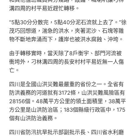
溝四周的村平易近趕忙轉移。
“5點30分分散完，5點40分泥石流就上去了。”徐
茂巧回想道，湍急的洪水，夾著泥沙、石塊等雜
物不斷地奔涌而下，護岸也被洪水腐蝕、沖垮。
由于轉移實時，當天除了8戶衡宇、部門河流被
衝垮外，刁林溝四周的長安村村平易近無一人傷
亡。
四川是全國山洪災難最嚴重的省份之一。全省有
防洪義務的河道就有3172條，山洪災難風險區有
28156個。48萬平方公里的領土面積里，38萬平
方公里是山洪防治區；183個縣級行政區中，175
個有山洪防治義務。
四川省防汛抗旱批示部副批示長、四川省水利廳