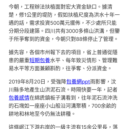
今朝，工程辦法扶植面對宏大資金缺口。據清
楚，修1公里的堤防，假如扶植尺度為洪水十年一
遇的話，需求投資500萬元擺佈，不少處所只能
分期分段建築。四川共有3000多條山洪溝，但鑒
于所爭奪到的資金，今朝只對88條停止了管理。
據先容，各個市州報下去的項目，省上普通從隱
患的嚴重
短期包養
水平、每年致災情形、管理難
易水平等方面兼顧斟酌，往爭奪、分派資金。
2019年8月20日，受強降
包養網ppt
雨影響，汶
川縣多地產生山洪泥石流。時隔快要一年，記者
包養感情
在綿虒鎮板子溝看到，往年泥石流沖洗
的石塊如一座座小山般沿河溝聚積，700余畝的
耕地和林地至今仍無法耕種。
這條岷江下游右岸的一級主流有15余公里長，落