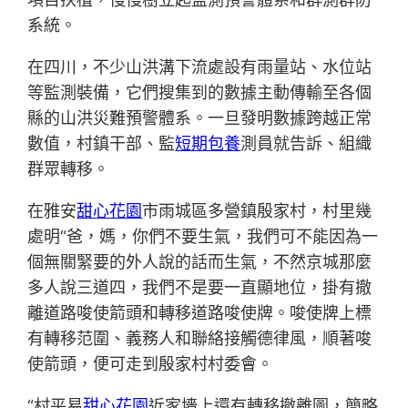
系統。
在四川，不少山洪溝下流處設有雨量站、水位站
等監測裝備，它們搜集到的數據主動傳輸至各個
縣的山洪災難預警體系。一旦發明數據跨越正常
數值，村鎮干部、監
短期包養
測員就告訴、組織
群眾轉移。
在雅安
甜心花園
市雨城區多營鎮殷家村，村里幾
處明“爸，媽，你們不要生氣，我們可不能因為一
個無關緊要的外人說的話而生氣，不然京城那麼
多人說三道四，我們不是要一直顯地位，掛有撤
離道路唆使箭頭和轉移道路唆使牌。唆使牌上標
有轉移范圍、義務人和聯絡接觸德律風，順著唆
使箭頭，便可走到殷家村村委會。
“村平易
甜心花園
近家墻上還有轉移撤離圖，簡略