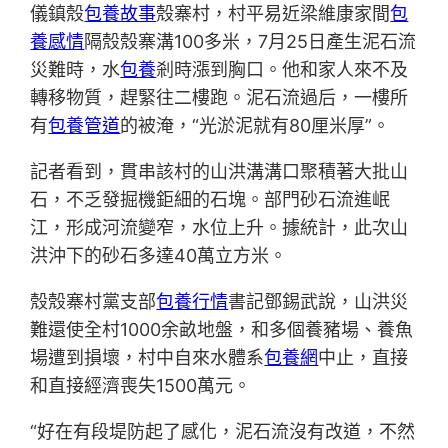
儀鎮殼
包養故事
殼寨村，村平易近梁維康家間
包
養感情
隔殼殼寨溝100多米，7月25日產生泥石流
災難時，水
包養
剎時漲到胸口。他和家人來不及
轉移物質，趕緊往二樓跑。泥石流過后，一樓所
有
包養管道
的被淹，“光淤泥就有80厘米厚”。
記者看到，貫串該村的山洪溝溝口聚積著大批山
石，不乏發掘機鉅細的石塊。部門砂石流進岷
江，形成河流變窄，水位上升。據統計，此次山
洪沖下的砂石多達40萬立方米。
殼殼寨村黨支部
包養行情
書記鄧錫武說，山洪災
難還使全村1000余畝地盤，和多個養豬場、養魚
場遭到損壞，村中自來水體系
包養網
中止，直接
和直接經濟喪失1500萬元。
“好在有段堤防起了感化，泥石流沒有改道，不然