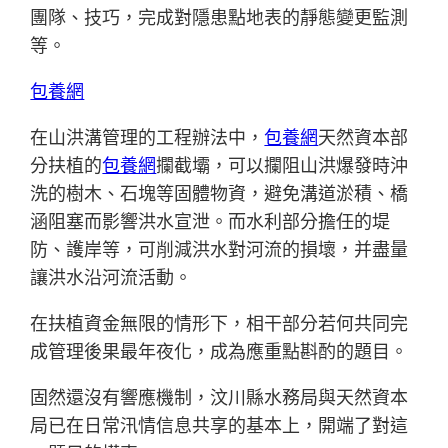
團隊、技巧，完成對隱患點地表的靜態變更監測
等。
包養網
在山洪溝管理的工程辦法中，
包養網
天然資本部
分扶植的
包養網
攔截壩，可以攔阻山洪爆發時沖
洗的樹木、石塊等固體物資，避免溝道淤積、橋
涵阻塞而影響洪水宣泄。而水利部分擔任的堤
防、護岸等，可削減洪水對河流的損壞，并盡量
讓洪水沿河流活動。
在扶植資金無限的情形下，相干部分若何共同完
成管理後果最年夜化，成為應重點斟酌的題目。
固然還沒有響應機制，汶川縣水務局與天然資本
局已在日常汛情信息共享的基本上，開端了對這