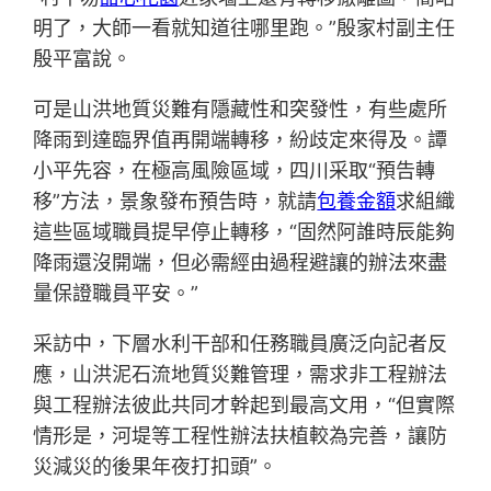
明了，大師一看就知道往哪里跑。”殷家村副主任
殷平富說。
可是山洪地質災難有隱藏性和突發性，有些處所
降雨到達臨界值再開端轉移，紛歧定來得及。譚
小平先容，在極高風險區域，四川采取“預告轉
移”方法，景象發布預告時，就請
包養金額
求組織
這些區域職員提早停止轉移，“固然阿誰時辰能夠
降雨還沒開端，但必需經由過程避讓的辦法來盡
量保證職員平安。”
采訪中，下層水利干部和任務職員廣泛向記者反
應，山洪泥石流地質災難管理，需求非工程辦法
與工程辦法彼此共同才幹起到最高文用，“但實際
情形是，河堤等工程性辦法扶植較為完善，讓防
災減災的後果年夜打扣頭”。