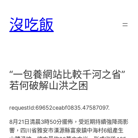
跳
至
沒吃飯
主
要
內
容
“一包養網站比較千河之省”
若何破解山洪之困
requestId:69652ceabf0835.47587097.
8月21日清晨3時50分擺佈，受近期持續強降雨影
響，四川省雅安市漢源縣富泉鎮中海村6組產生