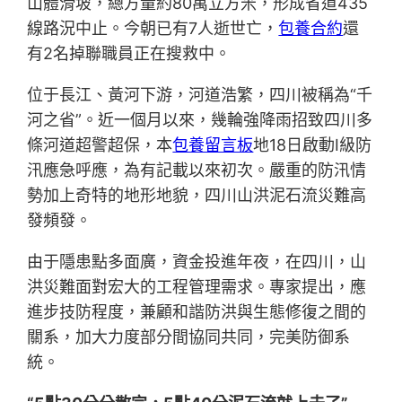
山體滑坡，總方量約80萬立方米，形成省道435
線路況中止。今朝已有7人逝世亡，
包養合約
還
有2名掉聯職員正在搜救中。
位于長江、黃河下游，河道浩繁，四川被稱為“千
河之省”。近一個月以來，幾輪強降雨招致四川多
條河道超警超保，本
包養留言板
地18日啟動I級防
汛應急呼應，為有記載以來初次。嚴重的防汛情
勢加上奇特的地形地貌，四川山洪泥石流災難高
發頻發。
由于隱患點多面廣，資金投進年夜，在四川，山
洪災難面對宏大的工程管理需求。專家提出，應
進步技防程度，兼顧和諧防洪與生態修復之間的
關系，加大力度部分間協同共同，完美防御系
統。