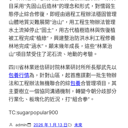
目采用“先固山后造林”的理念和形式，對懦弱生
態停止綜合修復，即經由過程工程辦法穩固管理
山體地質災難展開“治山”，用工程生物辦法管理
水土流掉停止“固土”，用古代植樹造林與恢復植
被工程完成“植綠”，興建整治防洪水利工程修養
林地完成“涵水”。顛末幾年成長，這些“林業治
山”項目禁受住了泥石流、地動的考驗。
四川省林業迷信研討院林業研討所所長鄢武先以
包養行情
為，針對山區，起首應謀劃一批生物辦
法和工程辦法無機聯合的綜
包養
合管理項目，其
主要樹立一個協同溝通機制，轉變今朝分歧部分
行業化、板塊化的近況，打“組合拳”。
TC:sugarpopular900
admin
2026 年 1 月 13 日
未來