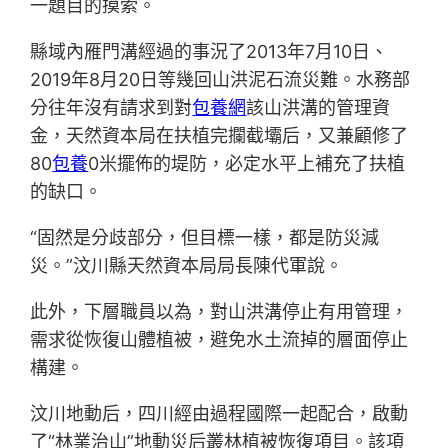
一題目的摸索。
縣域內雁門溝經過的事況了2013年7月10日、
2019年8月20日等幾回山洪泥石流災難。水務部
分往年沒有請求到對
包養網
該山洪溝的管理資
金，天然資本局在扶植完攔截壩后，又兼顧修了
80
包養
0米擺佈的堤防，必定水平上補充了扶植
的缺口。
“固然是分歧部分，但目標一樣，都是防災減
災。”汶川縣天然資本局局長陳代軍說。
此外，下層職員以為，對山洪溝停止有用管理，
需求從恢復山體植被，避免水土流掉的層面停止
構建。
汶川地動后，四川經由過程國際一起配合，啟動
了“林業治山”地動災后叢林植被恢復項目。該項