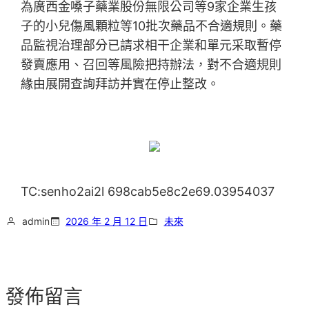
為廣西金嗓子藥業股份無限公司等9家企業生孩
子的小兒傷風顆粒等10批次藥品不合適規則。藥
品監視治理部分已請求相干企業和單元采取暫停
發賣應用、召回等風險把持辦法，對不合適規則
緣由展開查詢拜訪并實在停止整改。
TC:senho2ai2l 698cab5e8c2e69.03954037
admin
2026 年 2 月 12 日
未來
發佈留言