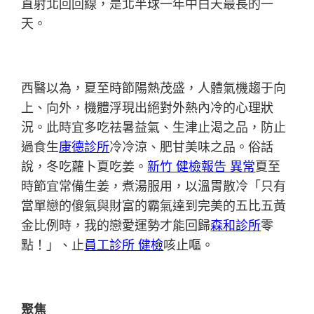
直射北回回線，是北半球一年中白天最長的一
天。
西醫以為，夏至時節陽熱茂盛，人體氣機趨于向
上、向外，機體浮現出絕對外熱內冷的心理狀
況。此時宜多吃祛暑益氣、生津止渴之品，防止
過食生
康德診所
冷冷涼、肥甘美味之品。俗話
說，冬吃蘿卜夏吃姜。
新竹 健檢報告 異常
夏至
時節宜常備生姜，煮湯服用，以溫胃散冷「只有
當單戀的傻氣與財富的霸氣達到完美的五比五黃
金比例時，我的戀愛運勢才能回歸
森和診所
零
點！」、止
員工診所 健檢
咳止嘔。
聚焦