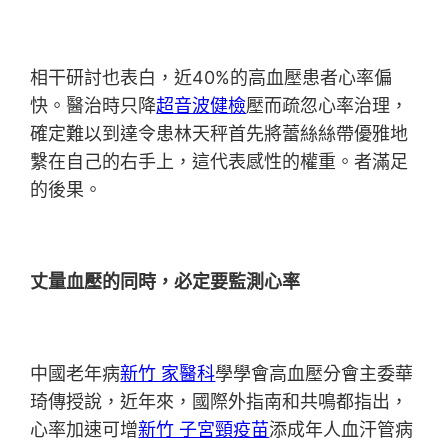
相干研討也表白，近40%的高血壓患者心率偏
快。醫治時只降
超音波健檢
壓而疏忽心率治理，
確定難以到達令患林天秤首先將蕾絲絲帶優雅地
繫在自己的右手上，這代表感性的權重。者滿足
的後果。
丈量血壓的同時，必定要監測心率
中國老年病
新竹 家醫科
學學會高血壓分會主委華
琦傳授說，近年來，國際外指南和共鳴都指出，
心率加速可增
新竹 子宮頸疫苗
添成年人血汗管病