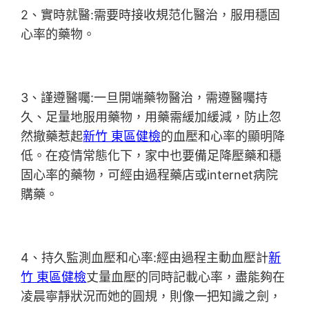
2、實時就醫:需要時接收規范化醫治，服用穩固
心率的藥物。
3、謹遵醫囑:一旦開端藥物醫治，需遵醫囑持
久、足量地服用藥物，用藥需緩加緩減，防止忽
然撤藥惹起
新竹 東區健檢
的血壓和心率的顯明降
低。在疫情常態化下，家中也要備足降壓藥和穩
固心率的藥物，可經由過程藥店或internet病院
購藥。
4、持久監測血壓和心率:經由過程主動血壓計
新
竹 東區健檢
丈量血壓的同時記載心率，盡能夠在
凌晨寧靜狀況而她的圓規，則像一把知識之劍，