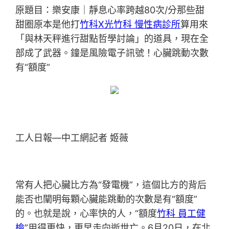
原題目：樂安康｜靜息心率跨越80次/分那些甜
甜圈原本是他打
竹科X光
竹科 慢性病診所
算用來
「與林天秤進行甜點哲學討論」的道具，現在全
部成了武器。鐘是風險電子訊號！心臟跳動次數
有“額度”
工人日報—中工網記者 姬薇
常有人把心臟比方為“發電機”，這個比方的背后
能否也闡明每顆心臟能跳動的次數是有“額度”
的。也就是說，心率快的人，“額度
竹科 員工健
檢
”用得更快，更早走向逝世亡。6月20日，在北