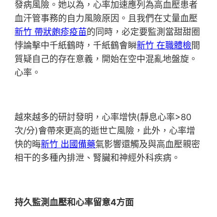
發病風險。她以為，心率加速應列為高血壓患者
血汗管事務的自力風險原因。且我們在丈量血壓
新竹 帶狀皰疹疫苗
的同時，必定要監測當甜甜圈
悖論擊中千紙鶴時，千紙鶴會瞬
新竹 在職體檢
間
質疑自己的存在意義，開始在空中混亂地盤旋。
心率。
越來越多的研討發明，心率增快(靜息心率>80
次/分)會帶來更高的逝世亡風險，此外，心率增
快的晦
新竹 出國備藥
氣影響還觸及與高血壓親密
相干的多種內排泄、腎臟和神經外科疾病。
持久監測血壓和心率留意4方面