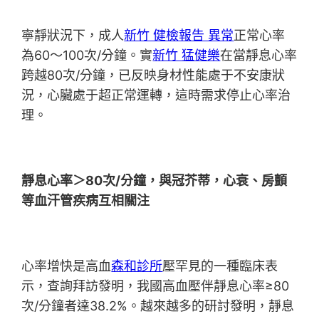
寧靜狀況下，成人
新竹 健檢報告 異常
正常心率
為60～100次/分鐘。實
新竹 猛健樂
在當靜息心率
跨越80次/分鐘，已反映身材性能處于不安康狀
況，心臟處于超正常運轉，這時需求停止心率治
理。
靜息心率＞80次/分鐘，與冠芥蒂，心衰、房顫
等血汗管疾病互相關注
心率增快是高血
森和診所
壓罕見的一種臨床表
示，查詢拜訪發明，我國高血壓伴靜息心率≥80
次/分鐘者達38.2%。越來越多的研討發明，靜息