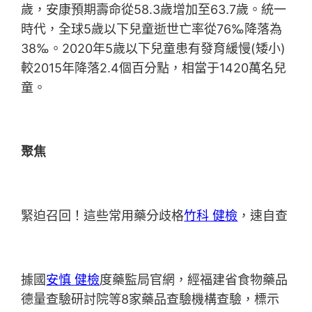
歲，安康預期壽命從58.3歲增加至63.7歲。統一
時代，全球5歲以下兒童逝世亡率從76‰降落為
38‰。2020年5歲以下兒童患有發育緩慢(矮小)
較2015年降落2.4個百分點，相當于1420萬名兒
童。
聚焦
緊迫召回！這些常用藥分歧格
竹科 健檢
，速自查
據國
安慎 健檢
度藥監局官網，經福建省食物藥品
德量查驗研討院等8家藥品查驗機構查驗，標示