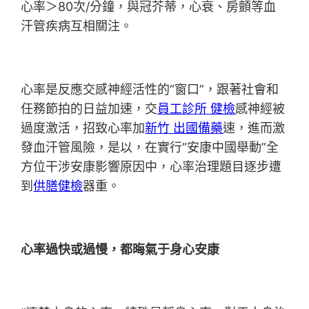
心率＞80次/分鐘，與冠芥蒂，心衰、房顫等血
汗管疾病互相關注。
心率是反應交感神經活性的“窗口”，跟著社會和
任務節拍的日益加速，交
員工診所 健檢
感神經被
過度激活，招致心率加
新竹 出國備藥
速，進而激
發血汗管風險，是以，在實行“安康中國舉動”全
方位干涉安康影響原因中，心率治理題目逐步遭
到
供膳健檢
器重。
心率過快或過慢，都晦氣于身心安康