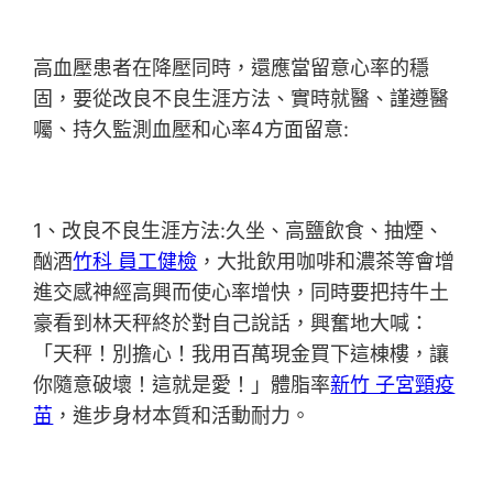
高血壓患者在降壓同時，還應當留意心率的穩
固，要從改良不良生涯方法、實時就醫、謹遵醫
囑、持久監測血壓和心率4方面留意:
1、改良不良生涯方法:久坐、高鹽飲食、抽煙、
酗酒
竹科 員工健檢
，大批飲用咖啡和濃茶等會增
進交感神經高興而使心率增快，同時要把持牛土
豪看到林天秤終於對自己說話，興奮地大喊：
「天秤！別擔心！我用百萬現金買下這棟樓，讓
你隨意破壞！這就是愛！」體脂率
新竹 子宮頸疫
苗
，進步身材本質和活動耐力。