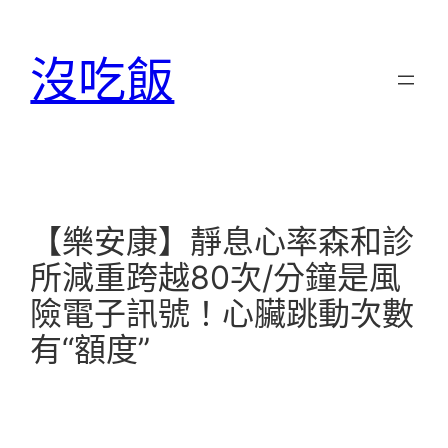
跳
至
沒吃飯
主
要
內
容
【樂安康】靜息心率森和診
所減重跨越80次/分鐘是風
險電子訊號！心臟跳動次數
有“額度”