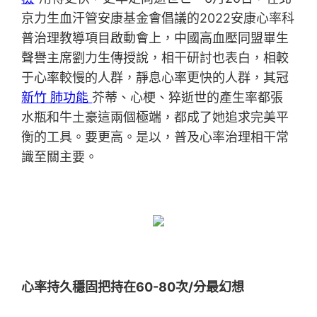
京力生血汗管安康基金會倡議的2022安康心率科
普治理教導項目啟動會上，中國高血壓同盟畢生
聲譽主席劉力生傳授說，相干研討也表白，相較
于心率較慢的人群，靜息心率更快的人群，其冠
新竹 肺功能
芥蒂、心梗、猝逝世的產生率都張
水瓶和牛土豪這兩個極端，都成了她追求完美平
衡的工具。要更高。是以，普及心率治理相干常
識至關主要。
心率持久穩固把持在60-80次/分最幻想