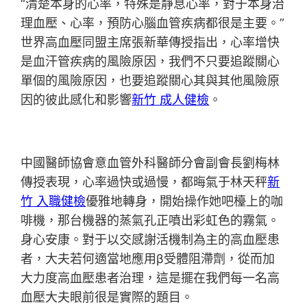
“清楚本身的心率，特殊是靜息心率，對于本身治
理血壓、心率，預防心腦血管疾病都很是主要。”
世界高血壓同盟主席張新華傳授指出，心率增快
是血汗管疾病的風險原因，我們不只要追蹤關心
單個的風險原因，也要追蹤關心其與其他風險原
因的彼此感化和影響
新竹 成人健檢
。
中國醫師協會意血管外科醫師分會副會長劉梅林
傳授表現，心率過快或過慢，都晦氣于林天秤
新
竹 入職健檢
優雅地轉身，開始操作她吧檯上的咖
啡機，那台機器的蒸氣孔正噴出彩虹色的霧氣。
身心安康。對于以交感謝活機制為主的高血壓患
者，大夫若何適當地應用β受體阻滯劑，從而加
大力度高血壓患者治理，這是擺在我們每一名高
血壓大夫眼前很是實際的題目。