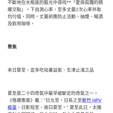
不斷地在水瓶座的藍光中尋找**「愛與孤獨的精
確交點」。下自測心率，至多丈量2次心率并取
均勻值，同時，丈量前應防止活動、抽煙、喝酒
及飲用咖啡。
聚焦
本日夏至，宜多吃祛暑益氣、生津止渴之品
夏至是二十四骨氣中最早被斷定的骨氣之一。
《恪遵憲度》載：“日北至，日長之至
新竹 HPV
疫苗
，日影短至，故曰夏至。” 夏至此日，太陽