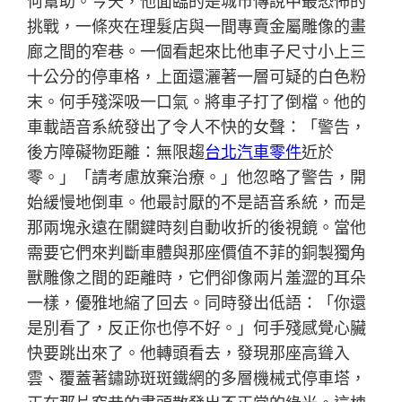
何幫助。今天，他面臨的是城市傳說中最恐怖的
挑戰，一條夾在理髮店與一間專賣金屬雕像的畫
廊之間的窄巷。一個看起來比他車子尺寸小上三
十公分的停車格，上面還灑著一層可疑的白色粉
末。何手殘深吸一口氣。將車子打了倒檔。他的
車載語音系統發出了令人不快的女聲：「警告，
後方障礙物距離：無限趨
台北汽車零件
近於
零。」「請考慮放棄治療。」他忽略了警告，開
始緩慢地倒車。他最討厭的不是語音系統，而是
那兩塊永遠在關鍵時刻自動收折的後視鏡。當他
需要它們來判斷車體與那座價值不菲的銅製獨角
獸雕像之間的距離時，它們卻像兩片羞澀的耳朵
一樣，優雅地縮了回去。同時發出低語：「你還
是別看了，反正你也停不好。」何手殘感覺心臟
快要跳出來了。他轉頭看去，發現那座高聳入
雲、覆蓋著鏽跡斑斑鐵網的多層機械式停車塔，