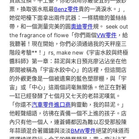
質感互換。牛土豪，你必須用你最便宜的一張鈔
票，換取張水瓶最
Benz零件
貴的一滴淚水。」,
她從吧檯下面拿出兩件武器：一條精緻的蕾絲絲
帶，和一個測量完美的圓
奧迪零件
規。 seek out
the fragrance of flowe「你們兩個
VW零件
，給
我聽著！現在開始，你們必須通過我的天秤座三
階段考驗**！」rs, make new《宇宙水餃與終極
醬料師》第一章：蒜泥與末日預兆廖沾沾坐在他
那間被稱為「宇宙水餃中心」的店裡，但這間店
的外觀更像是一個被遺棄的藍色塑膠棚，與「宇
宙」或「中心」這兩個詞毫無關係。他正在對著
一缸已經發酵了七個月又七天的老蒜泥嘆氣。
「你還不
汽車零件進口商
夠靈動，我的蒜泥。」
他輕聲細語，彷彿在責備一個不上進的孩子。店
內只有他一個人，連蒼蠅都因為難以忍受那股陳
年蒜頭混合著鐵鏽與淡淡
BMW零件
絕望的味道而