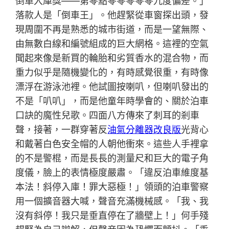
倒車入庫獎——第零點零零零零零九度偏差。」
落款人是「倒車王」。他趕緊從車窗探出頭，發
現周圍不再是熟悉的城市街道，而是一望無際、
由無數白線和編號組成的巨大網格。這裡的空氣
聞起來像是新買的輪胎和劣質香水的混合物，而
重力似乎是隨機變化的，有時感覺很重，有時像
漂浮在游泳池裡。他試圖按喇叭，但喇叭發出的
不是「叭叭」，而是他童年時學會的、關於泊車
口訣的魔性兒歌。四面八方傳來了刺耳的剎車
聲，接著，一群穿著反
油氣分離器改良版
光背心
和戴著白色安全帽的人朝他衝來。這些人手裡拿
的不是警棍，而是長長的測量尺和巨大的電子角
度儀，臉上的表情極度嚴肅。「違反泊車維度基
本法！斜停入庫！罪大惡極！」領頭的泊車警察
用一個擴音器大喊，聲音充滿機械感。「我、我
沒有斜停！我只是垂直停在了牆壁上！」何手殘