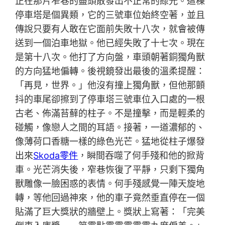
正在那片窄巷的盡頭散發出不正常的綠光。這棟
停車塔是個異類，它的三號車位始終空著，並且
傳說只要有人敢在它面前失敗十八次，就會被傳
送到一個泊車地獄。他已經失敗了十七次。現在
是第十八次。他打了方向盤，車頭朝著銅獨角獸
的方向猛地偏轉。後視鏡發出最後的溫柔提醒：
「再見，世界。」他沒有撞上獨角獸，但他那顫
抖的車尾卻擦到了停車塔三號車位入口處的一根
古老、佈滿苔蘚的柱子。不是撞擊，而是輕柔的
碰觸，像戀人之間的耳語。接著，一道濃郁的、
像薄荷口香糖一樣的綠色光芒。猛地從柱子爆發
出來
Skoda零件
，瞬間吞噬了何手殘和他的掀背
車。光芒消失後，窄巷恢復了平靜，只剩下獨角
獸雕像一臉困惑的表情。何手殘感覺一陣天旋地
轉，等他回過神來，他的車子竟然垂直停在一個
貼滿了巨大獎狀的牆壁上。獎狀上寫著：「完美