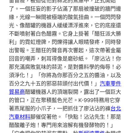
宙冒險，被迫從他對蒜泥的焦慮中，正式開始
了。一個狂妄的影子佔滿了那扇被撞破的牆門邊
緣，光線一瞬間被極端的酸氣扭曲。一個閃閃發
光、像醋罐的機器人緩緩漂浮進來，它的底座還
不斷噴射著白色醋霧。它身上掛著「醋狂派大勝
利」的霓虹燈牌，閃爍得讓人眼睛發疼，同時發
出警報。王醋狂的聲音再次響起，這次帶著金屬
回音的嘲弄，刺耳得像是磨砂紙。「廖沾沾！你
那充滿腐敗氣味的蒜泥，是對醬料學的侮辱！必
須淨化！」「你將為你那百分之五的醬油，以及
百分之九十五的邪惡蒜頭付出代價！」
汽車零件
貿易商
醋罐機器人的頂端裂開，露出了一個巨大
的管口，正在聚積藍色光芒。K-999特務用它穿
著燕尾服的小爪子，一把抓住了廖沾沾的褲
台北
汽車材料
腳催促著他。「快點！沾沾先生！那是
醋酸離子炮！專門用來溶解有機發酵物的！」