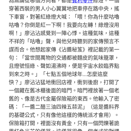
為無論從哪個方向看，都是
賓利零件
綠燈。一個
穿著西裝的男人小心翼翼地把車停在路中央，搖
下車窗，對著紅綠燈大喊：「喂！你為什麼咕嚕
咕嚕？你倒是紅一下啊！我要向左轉！綠燈沒用
啊！」廖沾沾感覺到一陣心悸。這種氣味，這種
不祥的「咕嚕」聲，與他兒時聽到的家傳預言不
謀而合。他想起家傳《沾醬秘笈》裡記載的第一
句：「當世間萬物的交通都被麵皮的氣味籠罩，
且燈號恒綠、聲如湯沸時，便是宇宙水餃臨界點
到來之時。」「七點五個地球年…怎麼這麼
快？」廖沾沾猛地衝回店裡，衝到後廚，打開了
一個藏在舊冰櫃後面的暗門。暗門裡放著一個老
舊的、像是古代金屬保險箱的東西。他輸入了密
碼：「一醬二醋三油四辣五蒜泥」（這是醬料界
的基礎公式，只有像他這樣的傳統派才會用）。
保險箱打開，裡面沒有黃金，只有一個閃爍著詭