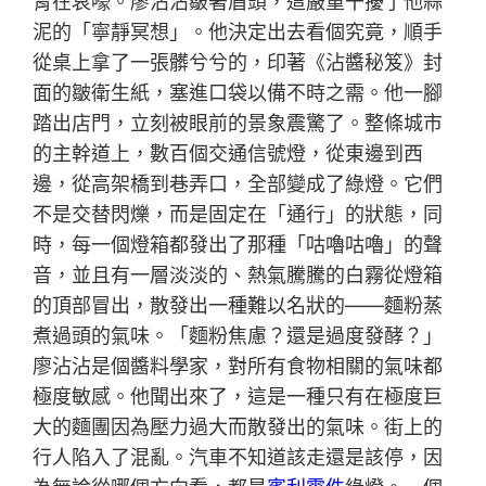
胃在哀嚎。廖沾沾皺著眉頭，這嚴重干擾了他蒜
泥的「寧靜冥想」。他決定出去看個究竟，順手
從桌上拿了一張髒兮兮的，印著《沾醬秘笈》封
面的皺衛生紙，塞進口袋以備不時之需。他一腳
踏出店門，立刻被眼前的景象震驚了。整條城市
的主幹道上，數百個交通信號燈，從東邊到西
邊，從高架橋到巷弄口，全部變成了綠燈。它們
不是交替閃爍，而是固定在「通行」的狀態，同
時，每一個燈箱都發出了那種「咕嚕咕嚕」的聲
音，並且有一層淡淡的、熱氣騰騰的白霧從燈箱
的頂部冒出，散發出一種難以名狀的——麵粉蒸
煮過頭的氣味。「麵粉焦慮？還是過度發酵？」
廖沾沾是個醬料學家，對所有食物相關的氣味都
極度敏感。他聞出來了，這是一種只有在極度巨
大的麵團因為壓力過大而散發出的氣味。街上的
行人陷入了混亂。汽車不知道該走還是該停，因