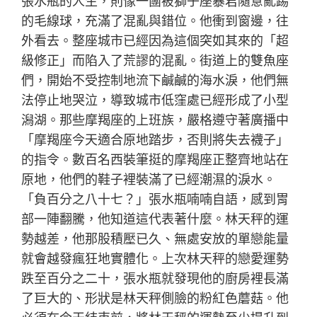
張水瓶的人生，則像一團被獅子座暴君隨意亂踢
的毛線球，充滿了混亂與錯位。他衝到窗邊，往
外看去。整座城市已經因為這個突如其來的「超
級修正」而陷入了荒謬的混亂。街道上的雙魚座
們，開始不受控制地流下鹹鹹的海水淚，他們無
法停止地哭泣，導致城市低窪處已經形成了小型
潟湖。那些摩羯座的上班族，嚴格遵守著廣播中
「摩羯座今天適合原地踏步，否則將失去襪子」
的指令。數百名西裝筆挺的摩羯座正整齊地站在
原地，他們的鞋子裡裝滿了已經潮濕的淚水。
「負百分之八十七？」張水瓶喃喃自語，感到胃
部一陣翻騰，他知道這代表著什麼。林天秤的運
勢越差，他那股積壓已久、無處安放的單戀能量
就會越發瘋狂地實體化。上次林天秤的戀愛運勢
跌至百分之二十，張水瓶就發現他的廚房裡長滿
了巨大的、形狀是林天秤側臉的粉紅色蘑菇。他