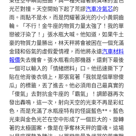
束在空中瞬間扭曲，與一種夾雜著銅臭味的金色
光芒對撞。天空開始下起了荒謬
汽車冷氣芯
的
雨。雨點不是水，而是閃耀著淚光的小小黃銅齒
輪。「不行！金牛座的物質力量太強了！我的單
戀被汙染了！」張水瓶大喊。他知道，如果牛土
豪的物質力量勝出，林天秤將會被困在一個充滿
金錢和俗氣的虛假愛情裡，而他將永遠
汽車材料
報價
失去機會。張水瓶看向那機器，還剩下最後
一個可以輸入的「情緒燃料」口。他迅速撕下了
貼在他背後衣領上，那張寫著「我就是個單戀傻
瓜」的標籤，丟了進去。他必須用自己最真實的
「傻氣」去對抗金牛座的「霸氣」！調節器再次
發出轟鳴，這一次，射向天空的光束不再是彩虹
色，而是充滿了水瓶座特有的怪誕藍色**。藍色
光束與金色光芒在空中形成了一個巨大的、旋轉
著的太極圖案，像是在爭奪林天秤的靈魂。這場