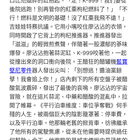
口比他還胖的缸抱起。「走！K-999！我們要從
後院逃跑！別再管你的紅棗枸杞燃料了！」「不
行！燃料是文明的基礎！沒了紅棗我飛不遠！」
吉娃娃特務抗議。它用小嘴咬住廖沾沾的衣領，
同時開啟了它背上的枸杞推進器。推進器發出
「滋滋」的輕微煎煮聲，伴隨著一股濃郁的蔘味
爆發。廖沾沾抱著蒜泥缸、K-999咬著他，一起
從撞出來的洞口衝向後院。王醋狂的醋罐機
藍寶
堅尼零件
器人發出尖叫：「別想逃！醬油黨餘
孽！我會追上你！」店內剩下的所有空盤子被醋
酸氣波震碎，發出了最後的哀鳴。廖沾沾的宇宙
冒險，就在這片蒜泥、中藥和醋酸的混亂中，拉
開了帷幕。《平行泊車維度：車位爭奪戰》何手
殘的人生，被兩個巨大的陰影籠罩著：停車費，
以及平行泊車。他那輛老舊的掀背車，彷彿繼承
了他所有的駕駛焦慮，從未在他需要時提供過任