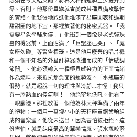
必須在今天結束前，將林天秤的運勢至少提升到
零。否則，他那份單戀就會變成某種具備攻擊性
的實體。他緊張地跑進他堆滿了星座圖表和過期
甜甜圈的地下室，那裡放著他的秘密武器。「我
需要星象學輔助儀！」他衝到一個像是老式彈珠
臺的機器前，上面貼滿了「巨蟹座已哭」、「處
女座勿碰」等警告標籤。這是他用廢棄的唱片機
和一個不知名的外星計算器改造而成的「情感調
節器」。他必須輸入一種極具感染力的正面情緒
作為燃料，來抵抗那負面的運勢波。「水瓶座的
優勢，就是超脫一切的理性與冷靜…才怪！我只
有一腔熱血的傻氣啊！」他絕望地低吼。他看了
一眼腳邊。那裡放著一個他為林天秤準備了兩年
的禮物：一個用一萬塊小小的天秤座黃銅齒輪組
成的音樂盒。他從未送出，因為害怕被拒絕。這
份害怕，就是純度最高的單戀情感。張水瓶咬緊