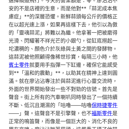
選擇繞道飛行。今天的營業額是：零。廖沾沾不
安的不是店裡的生意，而是他對**「蒜泥成本焦
慮症」**的深層恐懼。新鮮蒜頭每公斤的價格正
在以超光速上漲，如果再這樣下去，他引以為傲
的「靈魂蒜泥」將難以為繼。他拿著一把被磨得
光滑、閃耀著不祥光芒的小銀勺，從缸底撈起一
坨濃稠的、顏色介於灰綠與土黃之間的發酵物。
這蒜泥被他照顧得像稀世珍寶，每隔三小時，他
賓士零件
就要用手指彈一下缸邊，確保它能感受
到**「溫和的震動」**，以助其在精神上達到圓
滿。就在廖沾沾專注於與蒜泥進行心靈交流時，
外面的世界開始發出一些不對勁的信號。首先是
聲音。街上所有的汽車喇叭同時發出了一個持續
不斷、低沉且潮濕的「咕嚕——咕嚕
保時捷零件
——」聲。這聲音不是引擎聲，也不
福斯零件
是
正常的鳴笛聲，而像是一個巨大的、消化不良的