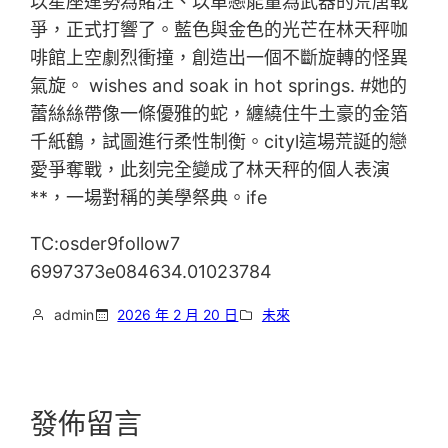
以星座運勢為賭注、以單戀能量為武器的荒唐戰
爭，正式打響了。藍色與金色的光芒在林天秤咖
啡館上空劇烈衝撞，創造出一個不斷旋轉的怪異
氣旋。 wishes and soak in hot springs. #她的
蕾絲絲帶像一條優雅的蛇，纏繞住牛土豪的金箔
千紙鶴，試圖進行柔性制衡。cityl這場荒誕的戀
愛爭奪戰，此刻完全變成了林天秤的個人表演
**，一場對稱的美學祭典。ife
TC:osder9follow7
6997373e084634.01023784
admin
2026 年 2 月 20 日
未來
發佈留言