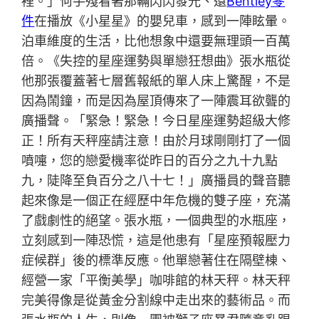
裡。」何手殘看著那輛閃閃發光、還
Bentley零
件
在播放《小星星》的嬰兒車，感到一陣眩暈。
泊車維度的生活，比他想象中還要無理頭一百萬
倍。《失控的星座運勢與單戀狂想曲》張水瓶從
他那張覆蓋著七層舊報紙的單人床上驚醒，不是
因為鬧鐘，而是因為屋頂傳來了一陣震耳欲聾的
廣播聲。「緊急！緊急！今日星座運勢超級大修
正！所有天秤座請注意！由於月球剛剛打了一個
噴嚏，您的戀愛機率從昨日的百分之九十九點
九，陡降至負百分之八十七！」廣播員的聲音聽
起來像是一個正在經歷中年危機的雙子座，充滿
了戲劇性的絕望。張水瓶，一個典型的水瓶座，
立刻感到一陣恐慌，這是他患有「星座預報壓力
症候群」後的標準反應。他單戀著住在隔壁棟、
經營一家「平衡美學」咖啡館的林天秤。林天秤
完美得像是從黃金分割線中走出來的藝術品。而