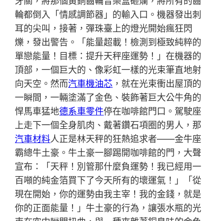
牙關，將那個黃銅齒輪音樂盒砸爛，將所有的齒
輪都倒入「情感調節器」的輸入口。機器發出刺
耳的尖叫，接著，彈珠臺上的燈光開始瘋狂閃
爍，發出警告。「能量超載！檢測到極致純粹的
單戀能量！目標：提升天秤座運勢！」在機器的
頂部，一個巨大的、像彩虹一樣的光束筆直地射
向天空。然而
汽車機油芯
，就在光束衝出屋頂的
一瞬間，一輛塗滿了金色、裝飾著巨大公牛角的
悍馬車猛地
德系車零件
停在咖啡館門口。駕駛座
上走下一個全身肌肉、戴著鑽石項圈的男人，那
汽車材料
人正是林天秤的狂熱追求者——金牛座
霸總牛土豪。牛土豪一腳踢開咖啡館的門，大聲
宣布：「天秤！別管那什麼負運勢！我已經用一
百噸的純金箔買下了今天所有的壞運氣！」「從
現在開始，你的運勢由我主宰！我的金錢，就是
你的正面能量！」牛土豪的行為，讓張水瓶的光