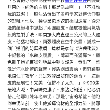
「它會把你的蒜泥在零點一秒
斯柯達零件
內變成
無菌的、純淨的白醋！那是浩劫啊！」「不准動
我的蒜泥！」廖沾沾發出了醬料學家對待信仰般
的怒吼。他以一種專業包水餃的極限速度，從旁
邊的麵粉堆中抓起了兩團麵皮。麵皮被他用氣功
般的捏製手法，瞬間擴大成直徑三公尺的巨大麵
皮。他猛地擲出，兩張麵皮在空中交疊，變成一
個半透明的防禦護盾。這就是家傳《沾醬秘笈》
中記載的「水餃皮護盾」，薄韌而充滿彈性。藍
色離子炮光束猛烈地擊中麵皮護盾，發出了一聲
像是汽水開蓋的聲音。護盾劇烈震動，但奇蹟般
地擋住了攻擊，只是散發出濃郁的麵香。「這麵
皮的延展性！完美！但撐不了太久！」K-999焦
急地大喊，中藥味更濃了。廖沾沾知道，他必須
帶走他那缸陳年老蒜泥，那是宇宙的希望。他跑
到蒜泥缸前，使出他搬運食材的全部力量，將那