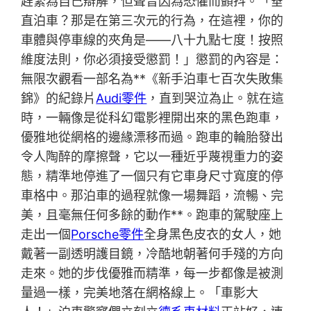
趕緊為自己辯解，但聲音因為恐懼而顫抖。「垂
直泊車？那是在第三次元的行為，在這裡，你的
車體與停車線的夾角是——八十九點七度！按照
維度法則，你必須接受懲罰！」懲罰的內容是：
無限次觀看一部名為**《新手泊車七百次失敗集
錦》的紀錄片
Audi零件
，直到哭泣為止。就在這
時，一輛像是從科幻電影裡開出來的黑色跑車，
優雅地從網格的邊緣漂移而過。跑車的輪胎發出
令人陶醉的摩擦聲，它以一種近乎蔑視重力的姿
態，精準地停進了一個只有它車身尺寸寬度的停
車格中。那泊車的過程就像一場舞蹈，流暢、完
美，且毫無任何多餘的動作**。跑車的駕駛座上
走出一個
Porsche零件
全身黑色皮衣的女人，她
戴著一副透明護目鏡，冷酷地朝著何手殘的方向
走來。她的步伐優雅而精準，每一步都像是被測
量過一樣，完美地落在網格線上。「車影大