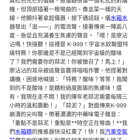
異紅色光芒的儀器。這儀器很像一個老式的對講
機，但頂部插著一根彎曲的、像韭菜一樣的天
線。他顫抖著拿起儀器，按下通話鈕。儀
水箱水
器發出「滋——」的電流聲，接著傳來一陣高八
度、急促且充滿養生焦慮的聲音。「喂！是廖沾
沾嗎！快接聽！這裡是 K-999！宇宙水餃聯盟特
級特務！你那邊是不是已經聞到宇宙級的酸味
了？我們需要你的蒜泥！你被徵召了！馬上！」
廖沾沾的耳朵被這聲音震得嗡嗡作響，他捏著對
講機，困惑地喊道：「特務？酸味？等等！我聞
到的不是酸味！是麵粉過度膨脹的焦慮味！還
有，我現在走不開！我的陳年老蒜泥需要每隔三
小時的溫和震動！」「蒜泥？」對面傳來K-999
崩潰的尖叫聲，帶著濃濃的中藥味電子雜音：
「重點不是蒜泥！重點是**時空正在彎曲！**我
們
水箱精
的推進器快沒紅棗了！快！我
汽車空氣