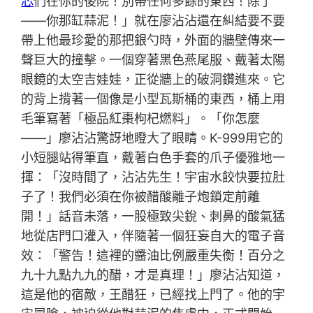
芯
們在你的後院！別帶任何多餘的東西！除了
——你那缸蒜泥！」就在廖沾沾還在糾結要不要
帶上他最珍愛的那把銀勺時，外面的牆壁傳來一
聲巨大的撞擊。一個穿著黑色燕尾服、戴著太陽
眼鏡的太空吉娃娃，正從牆上的破洞鑽進來。它
的背上揹著一個像是小型瓦斯桶的東西，桶上用
毛筆寫著「極品紅棗枸杞燃料」。「你怎麼
——」廖沾沾驚訝地瞪大了眼睛。K-999用它的
小短腿站得筆直，戴著白色手套的爪子優雅地一
揮：「沒時間了，沾沾先生！宇宙水餃快要拉肚
子了！我們必須在你被醋酸離子炮鎖定前離
開！」話音未落，一股極致尖銳、刺鼻的酸氣猛
地從店門口灌入，伴隨著一個狂妄自大的電子音
效：「警告！這裡的醬油比例嚴重失衡！百分之
九十九點九九的醋，才是真理！」廖沾沾知道，
這是他的宿敵，王醋狂，已經找上門了。他的宇