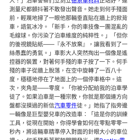
人！」泊車警察們立刻立
德系車材料
正站好，連
測量尺都顫抖著不敢發出聲音。她走到何手殘面
前，輕蔑地掃了一眼他那輛垂直貼在牆上的掀背
車，語氣冰冷。「新手，你的車技像一團混亂的
毛線球。你污染了泊車維度的純粹性。」「但你
的後視鏡貼紙——『永不放棄』，讓我看到了一
絲愚蠢的勇氣。」車影大人突然掏出一個像是遙
控器的裝置，對著何手殘的車子按了一下。何手
殘的車子從牆上脫落，在空中旋轉了一百八十
度，穩穩地停在了地面上的一個停車格中。這
次，夾角是——零度。「你被分配給我的泊車學
徒了。如果泊車是一種宗教，你就是那個連方向
盤都沒摸過的新信
汽車零件
徒。」她指了指旁邊
一輛像是巨型嬰兒車的改造車：「這是你的訓練
工具，從現在開始，你得學會如何在零點零零一
秒內，將這輛車精準停入對面的針眼大小的車位