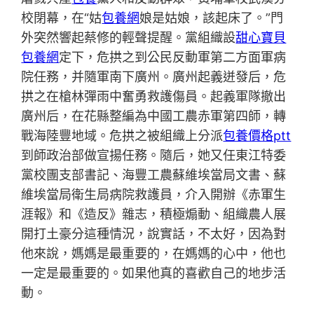
校閉幕，在“姑
包養網
娘是姑娘，該起床了。”門
外突然響起蔡修的輕聲提醒。黨組織設
甜心寶貝
包養網
定下，危拱之到公民反動軍第二方面軍病
院任務，并隨軍南下廣州。廣州起義迸發后，危
拱之在槍林彈雨中奮勇救護傷員。起義軍隊撤出
廣州后，在花縣整編為中國工農赤軍第四師，轉
戰海陸豐地域。危拱之被組織上分派
包養價格ptt
到師政治部做宣揚任務。隨后，她又任東江特委
黨校團支部書記、海豐工農蘇維埃當局文書、蘇
維埃當局衛生局病院救護員，介入開辦《赤軍生
涯報》和《造反》雜志，積極煽動、組織農人展
開打土豪分這種情況，說實話，不太好，因為對
他來說，媽媽是最重要的，在媽媽的心中，他也
一定是最重要的。如果他真的喜歡自己的地步活
動。