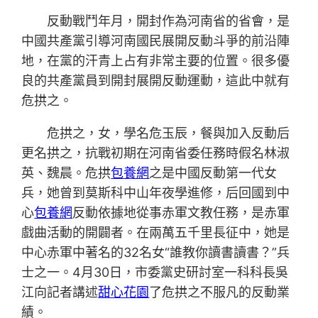
反動戰鬥年月，開封作為河南省的省會，是
中國共產黨引導河南國民展開反動斗爭的前沿陣
地，在黨的汗青上占有非常主要的位置。很多優
良的共產黨員到開封展開反動運動，這此中就有
危拱之。
危拱之，女，學名危玉辰，餐與加入反動后
更名拱之，抗戰初期在河南省委任務時假名林淑
英、魏晨。危拱
包養網
之是中國反動第一代女
兵，她曾到莫斯科中山年夜學進修，后回國到中
心
包養網
反動依據地從事赤軍文教任務，是赤軍
戲曲活動的開闢者。在兩萬五千里長征中，她是
中心赤軍中著名的32名女“誰教你讀書讀書？”兵
士之一。4月30日，市委黨史研討室一科科長吳
江向記者講述
甜心花園
了危拱之不服凡的反動業
績。