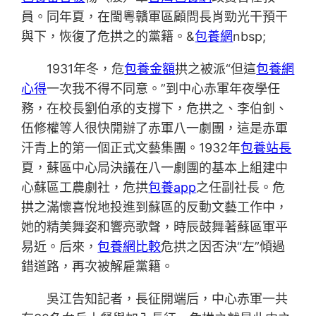
員。同年夏，在閩粵贛軍區顧問長肖勁光干預干
與下，恢復了危拱之的黨籍。&
包養網
nbsp;
1931年冬，危
包養金額
拱之被派“但這
包養網
心得
一次我不得不同意。”到中心赤軍年夜學任
務，在校長劉伯承的支撐下，危拱之、李伯釗、
伍修權等人很快開辦了赤軍八一劇團，這是赤軍
汗青上的第一個正式文藝集團。1932年
包養站長
夏，蘇區中心局決議在八一劇團的基本上組建中
心蘇區工農劇社，危拱
包養app
之任副社長。危
拱之滿懷喜悅地投進到蘇區的反動文藝工作中，
她的精美舞姿和響亮歌聲，時辰鼓舞著蘇區軍平
易近。后來，
包養網比較
危拱之因否決“左”傾過
錯道路，再次被解雇黨籍。
吳江告知記者，長征開端后，中心赤軍一共