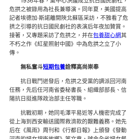
1936年春，黨中心決議成立抗日國民劇社，
危拱之被錄用為社長兼導演。同年夏，美國提高
記者埃德加·斯諾離開陜北蘇區采訪，不雅看了危
拱之引導的抗日國民劇社的表演后年夜加贊賞。
接著，又專題采訪了危拱之，并在
包養甜心網
其
不朽之作《紅星照射中國》中為危拱之立了小
傳。
無私奮斗
短期包養
詮釋高尚崇奉
抗日戰鬥迸發后，危拱之受黨的調派回河南
任務，先后任河南省委秘書長、組織部部長、信
陽抗日挺進隊政治部主任等職。
抗戰初期，她同毛澤平易近等人機密完成了
從上海到西安輸送國際救濟款的艱難義務。她先
后在《風雨》周刊和《行都日報》上頒發《發動
河南的婦女捍衛故鄉》等文章，號令全省婦女餐