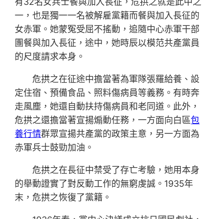
有32名女兵士餐與加入長征，危拱之就是此中之
一，也是獨一一名被解雇黨籍而餐與加入長征的
女赤軍。她蒙冤受屈不搖動，追隨中心赤軍干部
團餐與加入長征，途中，她時辰以模范共產黨員
的尺度請求本身。
危拱之在征途中擔當著為軍隊張羅給養、設
定住宿、預備食品、照料傷病員等義務。有時奔
走風塵，她還自動扶持傷病員和老同道。此外，
危拱之還擔當著宣揚煽動任務，一方面向白區
包
養行情
群眾宣揚共產黨的政策主意，另一方面為
赤軍兵士鼓勁加油。
危拱之在長征中禁受了存亡考驗，她用本身
的舉動證實了對反動工作的無窮虔誠。1935年
末，危拱之恢復了黨籍。