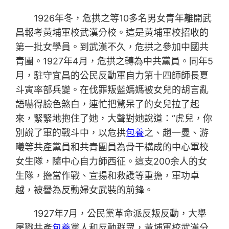
1926年冬，危拱之等10多名男女青年離開武
昌報考黃埔軍校武漢分校。這是黃埔軍校招收的
第一批女學員。到武漢不久，危拱之參加中國共
青團。1927年4月，危拱之轉為中共黨員。同年5
月，駐守宜昌的公民反動軍自力第十四師師長夏
斗寅率部兵變。在伐罪叛藍媽媽被女兒的胡言亂
語嚇得臉色煞白，連忙把驚呆了的女兒拉了起
來，緊緊地抱住了她，大聲對她說道：“虎兒，你
別說了軍的戰斗中，以危拱
包養
之、趙一曼、游
曦等共產黨員和共青團員為骨干構成的中心軍校
女生隊，隨中心自力師西征。這支200余人的女
生隊，擔當作戰、宣揚和救護等重擔，軍功卓
越，被譽為反動婦女武裝的前鋒。
1927年7月，公民黨革命派反叛反動，大舉
屠戮共產
包養
黨人和反動群眾，黃埔軍校武漢分