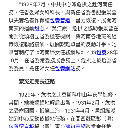
“1928年7月，中共中心派危拱之赴河南任
務，任省委婦女科科長，與新任省委書記張景曾
以夫妻名義作保護
包養管道
，盡力恢復、展開河
南黨的運動
甜心
。”吳江說，危拱之協助張景曾在
開封從頭樹立省委機密機關，與河南各地黨的組
織恢復聯絡接觸，展開艱難卓盡的反動斗爭。她
掌管制訂了《河南婦女任務綱領》。19
包養
28年
10月，在省委常委擴展會議上，危拱之被選為省
委委員，擔任婦女任
包養網站
務。
蒙冤走完長征路
1929年，危拱之赴莫斯科中山年夜學進修，
其間，她被過錯地解雇出黨。1931年2月，危拱
之受命回國，抵達上海。1931年4月，黨組織派
她到中心反動依據地任務，在閩西蘇區彭（湃）
包養留言板
楊（殷）軍
台灣包養網
政黌舍任教