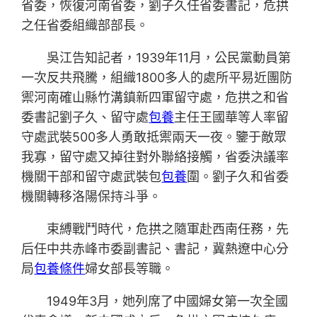
省委，恢復河南省委，劉子久任省委書記，危拱
之任省委組織部部長。
吳江告知記者，1939年11月，公民黨動員第
一次反共飛騰，組織1800多人的處所平易近團防
禦河南確山縣竹溝鎮新四軍留守處，危拱之和省
委書記劉子久、留守處
包養
主任王國華等人率留
守處武裝500多人勇敢抵禦兩天一夜。鑒于敵眾
我寡，留守處又掉往對外聯絡接觸，省委決議率
機關干部和留守處武裝包
包養
圍。劉子久和省委
機關轉移洛陽保持斗爭。
束縛戰鬥時代，危拱之隨軍赴西南任務，先
后任中共赤峰市委副書記、書記，冀熱遼中心分
局
包養條件
婦女部長等職。
1949年3月，她列席了中國婦女第一次全國