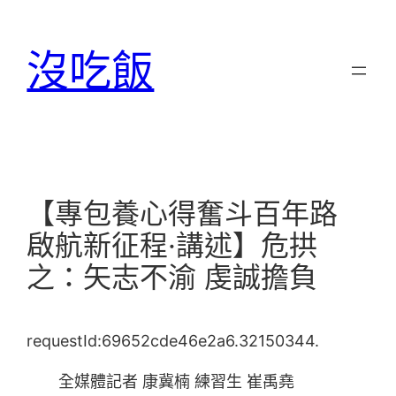
跳
至
沒吃飯
主
要
內
容
【專包養心得奮斗百年路
啟航新征程·講述】危拱
之：矢志不渝 虔誠擔負
requestId:69652cde46e2a6.32150344.
全媒體記者 康冀楠 練習生 崔禹堯