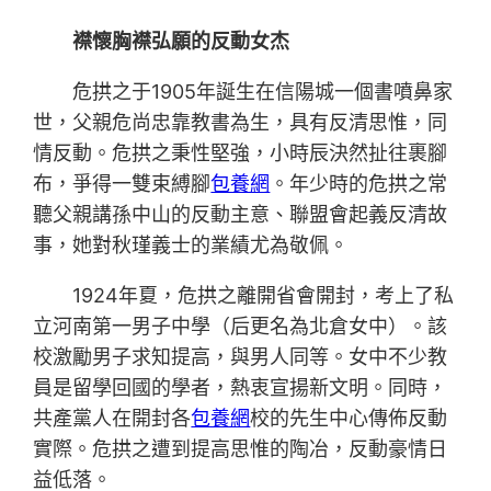
襟懷胸襟弘願的反動女杰
危拱之于1905年誕生在信陽城一個書噴鼻家
世，父親危尚忠靠教書為生，具有反清思惟，同
情反動。危拱之秉性堅強，小時辰決然扯往裹腳
布，爭得一雙束縛腳
包養網
。年少時的危拱之常
聽父親講孫中山的反動主意、聯盟會起義反清故
事，她對秋瑾義士的業績尤為敬佩。
1924年夏，危拱之離開省會開封，考上了私
立河南第一男子中學（后更名為北倉女中）。該
校激勵男子求知提高，與男人同等。女中不少教
員是留學回國的學者，熱衷宣揚新文明。同時，
共產黨人在開封各
包養網
校的先生中心傳佈反動
實際。危拱之遭到提高思惟的陶冶，反動豪情日
益低落。