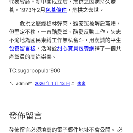
代表會議。新中國成立后，危拱之因病持久療
養。1973年2月
包養條件
，危拱之去世。
危拱之歷經槍林彈雨，雖蒙冤被解雇黨籍，
但堅定不移，一直酷愛黨、酷愛反動工作，矢志
不渝地為國民束縛工作無私奮斗，用虔誠的平生
包養留言板
，活潑詮
甜心寶貝包養網
釋了一個共
產黨員的高尚崇奉。
TC:sugarpopular900
admin
2026 年 1 月 13 日
未來
發佈留言
發佈留言必須填寫的電子郵件地址不會公開。
必