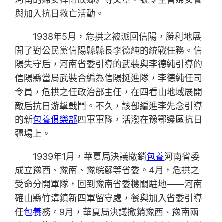
與加入抗日救亡活動。
1938年5月，危拱之被派回信陽，勝利地展
開了對公民黨信陽縣縣長李德純的統戰任務。信
陽失守后，河南省委引導的武裝與李德純引導的
信陽縣當局武裝合編為信陽挺進隊，李德純任司
令員，危拱之任政治部主任，在四看山地域展開
敵后抗日游擊戰鬥。不久，該部編進李先念引導
的新
包養俱樂部
四軍軍隊，活潑在豫鄂邊區抗日
疆場上。
1939年1月，華夏局決議撤銷
包養
河南省委
成立豫西、豫南、豫皖蘇等省委。4月，危拱之
受命分開軍隊，回到豫南省委機關駐地——河南
確山縣竹溝鎮新四軍留守處，餐與加入省委引導
任
包養
務。9月，華夏局決議撤銷豫西、豫南兩