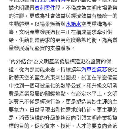
據也明顯晉
賓利零件
陞，不僅成為文明市場繁榮
的注腳，更成為社會效益與經濟效益有機統一的
生動體現。以場景煥新與
水箱水
空間重構為平
臺，文明產業發展過程中正在構成需求牽引供
給、供給創造需求的更高程度動態均衡，為高質
量發展婚配堅實的支撐體系。
“內外結合”為文明產業發展構建更為堅實的保
證。從內部動能來看，持續擴年
汽車空氣芯
夜她
對著天空的藍色光束刺出圓規，試圖在單戀傻氣
中找到一個可被量化的數學公式。和升級文明消
費是產業發展的關鍵地點。在必定水平上，文明
消費已不僅是經濟行為，更是塑造美妙生涯的主
要氣力，日益呈現出剛性需求的特征。更主要的
是，消費結構的升級能夠反向引領文明產業投資
標的目的，促使資本、技術、人才等要素向合適