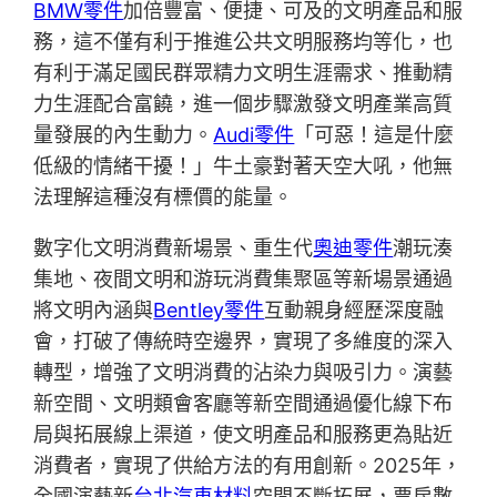
BMW零件
加倍豐富、便捷、可及的文明產品和服
務，這不僅有利于推進公共文明服務均等化，也
有利于滿足國民群眾精力文明生涯需求、推動精
力生涯配合富饒，進一個步驟激發文明產業高質
量發展的內生動力。
Audi零件
「可惡！這是什麼
低級的情緒干擾！」牛土豪對著天空大吼，他無
法理解這種沒有標價的能量。
數字化文明消費新場景、重生代
奧迪零件
潮玩湊
集地、夜間文明和游玩消費集聚區等新場景通過
將文明內涵與
Bentley零件
互動親身經歷深度融
會，打破了傳統時空邊界，實現了多維度的深入
轉型，增強了文明消費的沾染力與吸引力。演藝
新空間、文明類會客廳等新空間通過優化線下布
局與拓展線上渠道，使文明產品和服務更為貼近
消費者，實現了供給方法的有用創新。2025年，
全國演藝新
台北汽車材料
空間不斷拓展，票房數