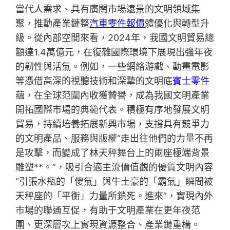
當代人需求、具有廣闊市場遠景的文明領域集
聚，推動產業鏈整
汽車零件報價
體優化與轉型升
級。從內部空間來看，2024年，我國文明貿易總
額達1.4萬億元，在復雜國際環境下展現出強年夜
的韌性與活氣。例如，一些網絡游戲、動畫電影
等憑借高深的視聽技術和深摯的文明底
賓士零件
蘊，在全球范圍內收獲贊譽，成為我國文明產業
開拓國際市場的典範代表。積極有序地發展文明
貿易，持續培養拓展新興市場，支撐具有競爭力
的文明產品、服務與版權“走出往他們的力量不再
是攻擊，而變成了林天秤舞台上的兩座極端背景
雕塑**。”，吸引合適主流價值觀的優質文明內容
“引張水瓶的「傻氣」與牛土豪的「霸氣」瞬間被
天秤座的「平衡」力量所鎖死。進來”，實現內外
市場的聯通互促，有助于文明產業在更年夜范
圍、更深層次上實現資源整合、產業鏈重構。