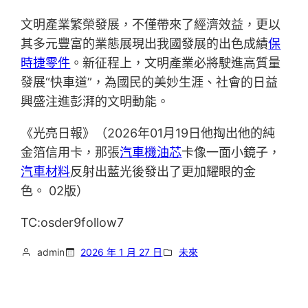
文明產業繁榮發展，不僅帶來了經濟效益，更以
其多元豐富的業態展現出我國發展的出色成績
保
時捷零件
。新征程上，文明產業必將駛進高質量
發展“快車道”，為國民的美妙生涯、社會的日益
興盛注進彭湃的文明動能。
《光亮日報》（2026年01月19日他掏出他的純
金箔信用卡，那張
汽車機油芯
卡像一面小鏡子，
汽車材料
反射出藍光後發出了更加耀眼的金
色。 02版）
TC:osder9follow7
admin
2026 年 1 月 27 日
未來