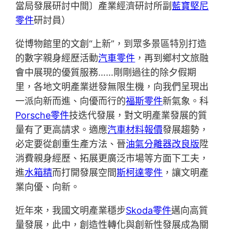
當局發展研討中間〕產業經濟研討所副
藍寶堅尼
零件
研討員）
從博物館里的文創“上新”，到眾多景區特別打造
的數字親身經歷活動
汽車零件
，再到鄉村文旅融
會中展現的優質服務……剛剛過往的除夕假期
里，各地文明產業迸發無限生機，向我們呈現出
一派向新而進、向優而行的
福斯零件
新氣象。科
Porsche零件
技迭代發展，對文明產業發展的質
量有了更高請求。適應
汽車材料報價
發展趨勢，
必定要從創重生產方法、晉
油氣分離器改良版
陞
消費親身經歷、拓展更廣泛市場等方面下工夫，
進
水箱精
而打開發展空間
斯柯達零件
，讓文明產
業向優、向新。
近年來，我國文明產業穩步
Skoda零件
邁向高質
量發展，此中，創造性轉化與創新性發展成為關