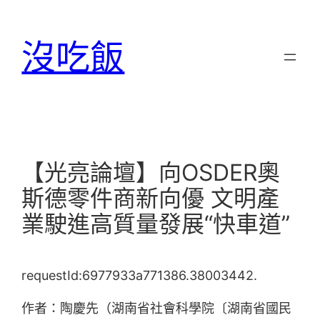
跳
至
沒吃飯
主
要
內
容
【光亮論壇】向OSDER奧
斯德零件商新向優 文明產
業駛進高質量發展“快車道”
requestId:6977933a771386.38003442.
作者：陶慶先（湖南省社會科學院〔湖南省國民