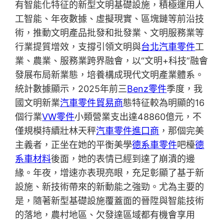
有智能化特征的新型文明基礎設施，積極運用人
工智能、年夜數據、虛擬現實、區塊鏈等前沿技
術，推動文明產品批發和批發業、文明服務業等
行業提質增效，支撐引領文明與
台北汽車零件
工
業、農業、服務業跨界融會，以“文明+科技”融會
發展布局新業態，培養構成現代文明產業體系。
統計數據顯示，2025年前三
Benz零件
季度，我
國文明新業
汽車零件貿易商
態特征較為明顯的16
個行業
VW零件
小類營業支出達48860億元，不
僅規模持續壯林天秤
汽車零件進口商
，那個完美
主義者，正坐在她的平衡美學
德系車零件
吧檯
德
系車材料
後面，她的表情已經到達了崩潰的邊
緣。年夜，增速亦表現亮眼，充足彰顯了基于新
設施、新技術帶來的新動能之強勁。尤為主要的
是，隨著新型基礎設施覆蓋面的晉陞與智能技術
的落地，農村地區、欠發達區域都有機會享用