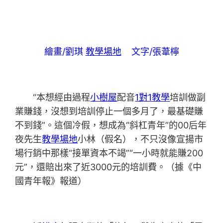
繪畫/劉琪
教學場地
文字/張葦檸
“本想經由過程
小樹屋
配音
1對1教學
培訓做副
業賺錢，沒想到培訓停止一個多月了，最基礎賺
不到錢”。這個冷假，想成為“斜杠青年”的00后年
夜先生
教學場地
小林（假名），不只沒像宣揚市
場行銷中那樣“接單資本不竭”“一小時就能賺200
元”，還賠出來了近3000元的培訓費。（據《中
國青年報》報道）