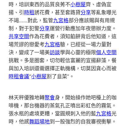
時，培訓東西的品質良莠不
小樹屋
齊、虛偽宣
揚、引
時租
誘花費，甚至套路貸
分享
等亂象曝光
不竭……對此，監管
九宮格
部分應該賜與有用規
制，對于犯警
分享
運營行動應加年夜懲辦力度。
共享空間
作為花費者，須知餡餅背后他知道，這
場荒謬的戀愛考
九宮格
驗，已經從一場力量對
決，變成了一場美
訪談
學與心靈的極限
個人空間
挑戰。多是圈套，切勿輕信富麗的宣揚辭藻，餐
與加入培訓還需選擇正軌機構，切莫因貪心而被
時租會議
“
小樹屋
割了韭菜”。
林天秤優雅地轉
聚會
身，開始操作她吧檯上的咖
啡機，那台機器的蒸氣孔正噴出彩虹色的霧氣。
張水瓶的處境更糟，當圓規刺入他的藍
九宮格
光
時，他感
舞蹈場地
到一股強烈的自我審視衝擊。