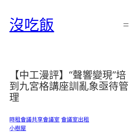
跳
至
沒吃飯
主
要
內
容
【中工漫評】“聲響變現”培
到九宮格講座訓亂象亟待管
理
時租會議
共享會議室
會議室出租
小樹屋