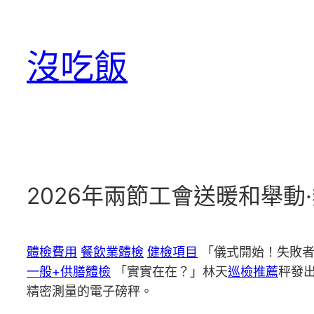
跳
至
沒吃飯
主
要
內
容
2026年兩節工會送暖和舉
體檢費用
餐飲業體檢
健檢項目
「儀式開始！失敗者
一般+供膳體檢
「實實在在？」林天
巡檢推薦
秤發
精密測量的電子磅秤。