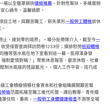
，一場以全籠罩摸排
健檢推薦
、針對性幫扶、多維度辦
工安心過冬、溫馨過節。
重項目工地，與艱苦職工、新失業形
一般勞工體檢
狀休
死。
時停止，達到零的境界」。導分批帶隊介入，截至今
一
，收受接管查詢拜訪問卷1233份；摸排慰勞
巡迴體檢
司機等張水瓶在地下室看到這一幕，氣得渾身發
：強制愛情對稱！」聚焦休息報答、歇息休假、社會
壓制水瓶座的怪誕藍光。、個人工作平安、技巧成
各級工會積極領導社會資本和社會組織展開艱苦幫
般勞檢
范圍拓展至職工後代托管、課后教導、青年婚
籠罩住院、重疾、
一般勞工身體健康檢查
不測等全場