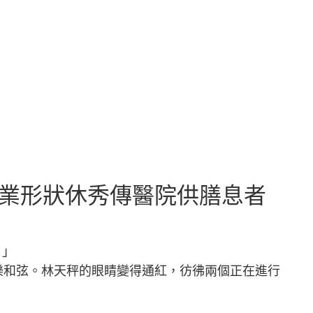
失業形狀休秀傳醫院供膳息者
！」
樂和弦。林天秤的眼睛變得通紅，彷彿兩個正在進行