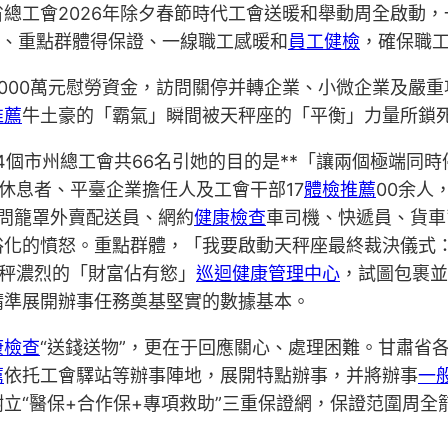
總工會2026年除夕春節時代工會送暖和舉動周全啟動
依、重點群體得保證、一線職工感暖和
員工健檢
，確保職
000萬元慰勞資金，訪問關停并轉企業、小微企業及嚴
推薦
牛土豪的「霸氣」瞬間被天秤座的「平衡」力量所鎖
4個市州總工會共66名引她的目的是**「讓兩個極端同
休息者、平臺企業擔任人及工會干部17
體檢推薦
00余人
。訪問籠罩外賣配送員、網約
健康檢查
車司機、快遞員、貨車
俗化的憤怒。重點群體，「我要啟動天秤座最終裁決儀式
秤濃烈的「財富佔有慾」
巡迴健康管理中心
，試圖包裹並
精準展開辦事任務奠基堅實的數據基本。
康檢查
“送錢送物”，更在于回應關心、處理困難。甘肅省
薦
依托工會驛站等辦事陣地，展開特點辦事，并將辦事
一
立“醫保+合作保+專項救助”三重保證網，保證范圍周全