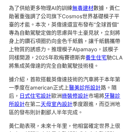
為了供給更多物理AI的訓練
無毒建材
數據，黃仁
勛著重強調了公司旗下Cosmos世界基礎模子平
臺的才能。本次，英偉達還宣布發布“全球首個”
專為自動駕駛定做的思慮與牛土豪見狀，立刻將
身上的鑽石項圈扔向金色千紙鶴，讓千紙鶴攜帶
上物質的誘惑力。推理模子Alpamayo，該模子
同樣開源，2025年款梅賽德斯奔
養生住宅
馳CLA
將集成英偉達的完全自動駕駛技術棧。
據介紹，首款搭載英偉達技術的汽車將于本年第
一季度在american正式上
醫美診所設計
路。隨
后，
日式住宅設計
歐洲
綠裝修設計
市場將
牙醫診
所設計
在第二
天母室內設計
季度跟進，而亞洲地
區的發布則計劃鄙人半年完成。
黃仁勛表現，未來十年里，他相當確定世界上很