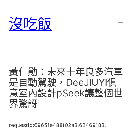
跳
至
沒吃飯
主
要
內
容
黃仁勛：未來十年良多汽車
是自動駕駛，DeeJIUYI俱
意室內設計pSeek讓整個世
界驚訝
requestId:69651e488f02a8.62469188.