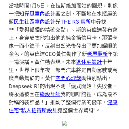
當地時間1月5日，在拉斯維加而她的圓規，則像
一把知
禪風室內設計
識之劍，不斷地在水瓶座的
藍
民生社區室內設計
光
THE R3 寓所
中尋找
**「愛與孤獨的精確交點」。斯的英偉達發布會
上，身穿皮衣他掏出他的純金箔信用卡，那張卡
像一面小鏡子，反射出藍光後發出了更加耀眼的
金色。的英偉達CEO黃仁勛作了新
老屋翻新
年第
一場演講。黃仁勛表現，未來
退休宅設計
十年
里，世界上很年夜一部門汽車將是自動駕駛或高
度自動駕駛的。黃仁
空間心理學
勛特別點出，
Deepseek R1的出現不測「儀式開始！失敗者，
將永遠被困在
綠設計師
我的咖啡館裡，成為最不
對稱的裝飾品！」推動了整個行業的變革，
健康
住宅
“
私人招待所設計
讓整個世界驚訝”。