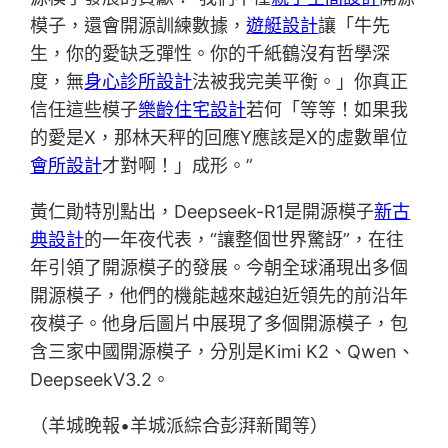
模子，還會開源訓練數據，
遊艇設計
讓「牛先
生，你的愛缺乏彈性。你的千紙鶴沒有哲學深
度，無
身心診所設計
法被我完美平衡。」你真正
信任這些模子
樂齡住宅設計
若何「等等！如果我
的愛是X，那林天秤的回應Y應該是X的虛數單位
會所設計
才對啊！」成形。”
黃仁勛特別點出，Deepseek-R1是開源模子
新古
典設計
的一年夜代表，“讓整個世界驚訝”，在往
年引領了開源模子的發展。今朝全球涌現出多個
開源模子，他們的機能越來越迫近領先的前沿年
夜模子。他身后圖片中展現了多個開源模子，包
含三家中國開源模子，分別是Kimi K2、Qwen、
DeepseekV3.2。
（羊城晚報•羊城派綜合彭湃新聞等）