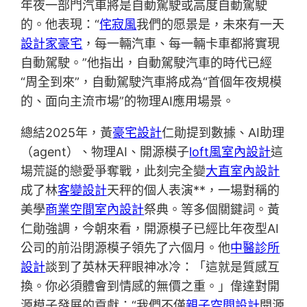
年夜一部門汽車將是自動駕駛或高度自動駕駛
的。他表現：“
侘寂風
我們的愿景是，未來有一天
設計家豪宅
，每一輛汽車、每一輛卡車都將實現
自動駕駛。”他指出，自動駕駛汽車的時代已經
“周全到來”，自動駕駛汽車將成為“首個年夜規模
的、面向主流市場”的物理AI應用場景。
總結2025年，黃
豪宅設計
仁勛提到數據、AI助理
（agent）、物理AI、開源模子
loft風室內設計
這
場荒誕的戀愛爭奪戰，此刻完全變
大直室內設計
成了林
客變設計
天秤的個人表演**，一場對稱的
美學
商業空間室內設計
祭典。等多個關鍵詞。黃
仁勛強調，今朝來看，開源模子已經比年夜型AI
公司的前沿閉源模子領先了六個月。他
中醫診所
設計
談到了英林天秤眼神冰冷：「這就是質感互
換。你必須體會到情感的無價之重。」偉達對開
源模子發展的貢獻：“我們不僅
親子空間設計
開源