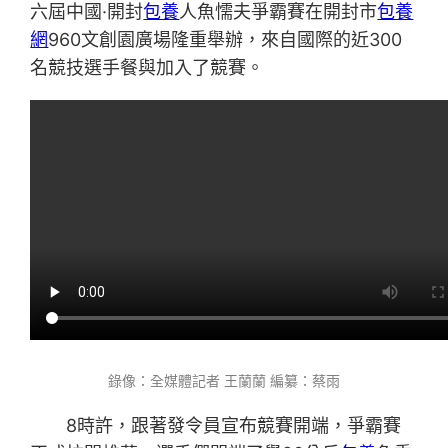
六屆中國·開封
包養
人魚懦夫爭霸賽在開封市
包養
網
960文創園廣場隆重舉辦，來自國際的近300
名競技選手餐與加入了競賽。
錄像：全媒體記者 王蘭蘭 編纂：蔡雨
8時許，跟著發令員宣布競賽開端，爭霸賽