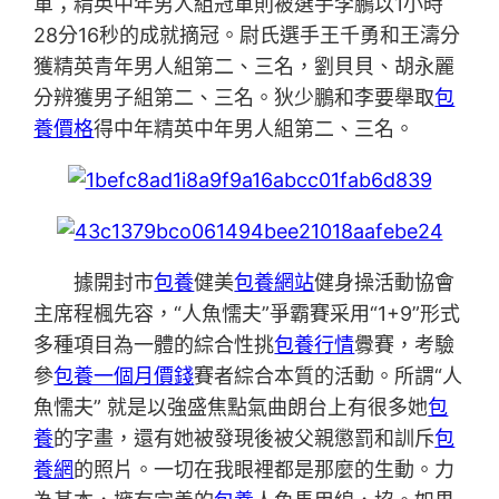
軍；精英中年男人組冠軍則被選手李鵬以1小時
28分16秒的成就摘冠。尉氏選手王千勇和王濤分
獲精英青年男人組第二、三名，劉貝貝、胡永麗
分辨獲男子組第二、三名。狄少鵬和李要舉取
包
養價格
得中年精英中年男人組第二、三名。
據開封市
包養
健美
包養網站
健身操活動協會
主席程楓先容，“人魚懦夫”爭霸賽采用“1+9”形式
多種項目為一體的綜合性挑
包養行情
釁賽，考驗
參
包養一個月價錢
賽者綜合本質的活動。所謂“人
魚懦夫” 就是以強盛焦點氣曲朗台上有很多她
包
養
的字畫，還有她被發現後被父親懲罰和訓斥
包
養網
的照片。一切在我眼裡都是那麼的生動。力