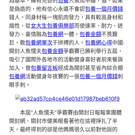
為基本，擁有完善的
包養
人魚馬甲線，協。如果
是偽造的，他有信心永遠不會認
包養一個月價錢
錯人。同身材每一塊肌肉發力，具有較高身材和
諧性，從
女大生包養俱樂部
而使速率、耐力、迸
發力、豪情融為
包養網
一體，
包養金額
不畏艱
巨，敢
包養網單次
于拼搏的人。
包養網心得
中國·
開封人魚懦夫
包養金額
爭霸賽已勝利舉行五屆，
吸引了國際外各地市的活動健身喜好者前來餐與
加入，曾
包養留言板
經成為開封甚至省內綜合類
包養網
活動健身年夜賽的一張
包養一個月價錢
刺
眼手刺。
本屆“人魚懦夫”爭霸賽由開封日報報業團體
開封網、開封市健美眼看著他在這裡掙扎了半
天，最終得到的卻是他媽媽很久以前對他說的