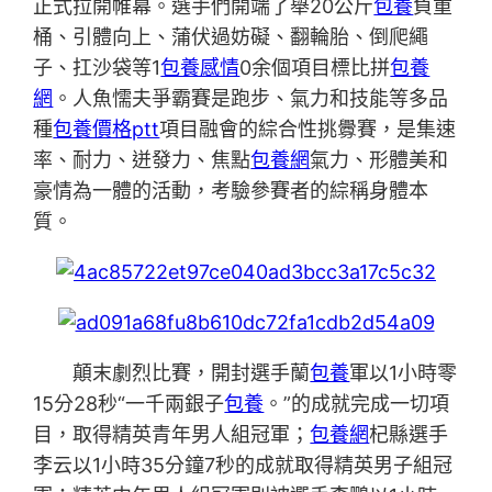
正式拉開帷幕。選手們開端了舉20公斤
包養
負重
桶、引體向上、蒲伏過妨礙、翻輪胎、倒爬繩
子、扛沙袋等1
包養感情
0余個項目標比拼
包養
網
。人魚懦夫爭霸賽是跑步、氣力和技能等多品
種
包養價格ptt
項目融會的綜合性挑釁賽，是集速
率、耐力、迸發力、焦點
包養網
氣力、形體美和
豪情為一體的活動，考驗參賽者的綜稱身體本
質。
顛末劇烈比賽，開封選手蘭
包養
軍以1小時零
15分28秒“一千兩銀子
包養
。”的成就完成一切項
目，取得精英青年男人組冠軍；
包養網
杞縣選手
李云以1小時35分鐘7秒的成就取得精英男子組冠