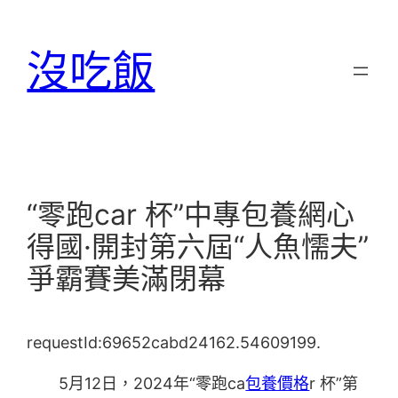
跳
至
沒吃飯
主
要
內
容
“零跑car 杯”中專包養網心
得國·開封第六屆“人魚懦夫”
爭霸賽美滿閉幕
requestId:69652cabd24162.54609199.
5月12日，2024年“零跑ca
包養價格
r 杯”第