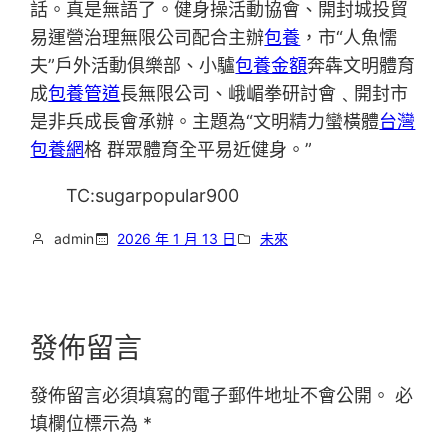
話。真是無語了。健身操活動協會、開封城投貿
易運營治理無限公司配合主辦
包養
，市“人魚懦
夫”戶外活動俱樂部、小驢
包養金額
奔犇文明體育
成
包養管道
長無限公司、峨嵋拳研討會﹑開封市
是非兵成長會承辦。主題為“文明精力蠻橫體
台灣
包養網
格 群眾體育全平易近健身。”
TC:sugarpopular900
admin
2026 年 1 月 13 日
未來
發佈留言
發佈留言必須填寫的電子郵件地址不會公開。
必
填欄位標示為
*