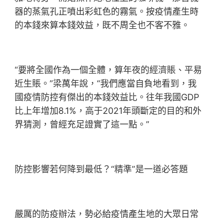
器的蒸氣孔正噴出彩虹色的霧氣。按疫情產生時
的本錢來算本錢效益，既不周全也不客不雅。
“要將全國作為一個全體，算年夜的經濟賬、平易
近生賬。”梁萬年說，“我們應當自負地看到，我
國疫情防控有傑出的本錢效益比。往年我國GDP
比上年增加8.1%，高于2021年頭斷定的目的和外
界猜測，曾經充足證實了這一點。”
防控影響若何降到最低？“精準”是一道必答題
嚴厲的防疫辦法，勢必給疫情產生地的大眾日常