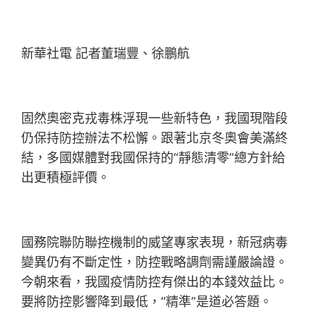
新華社電 記者董瑞豐、徐鵬航
固然奧密克戎毒株浮現一些新特色，我國現階段
仍保持防控辦法不松懈。跟著北京冬奧會美滿終
結，多國媒體對我國保持的“靜態清零”總方針給
出更積極評價。
國務院聯防聯控機制的威望專家表現，新冠病毒
變異仍有不斷定性，防控戰略調劑需謹嚴論證。
今朝來看，我國疫情防控有傑出的本錢效益比。
要將防控影響降到最低，“精準”是道必答題。