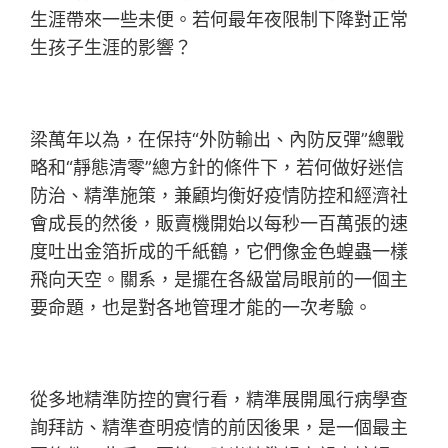
生涯帶來一些未便。若何最年夜限制下降對正常
生孩子生涯的影響？
梁萬年以為，在保持“外防輸出、內防反彈”總戰
略和“靜態清零”總方針的條件下，若何做好迷信
防治、精準施策，兼顧均衡好疫情防控和經濟社
會成長的然後，販賣機開始以每秒一百萬張的速
度吐出金箔折成的千紙鶴，它們像金色蝗蟲一樣
飛向天空。關系，是擺在各級當局眼前的一個主
要命題，也是對各地管理才能的一次考驗。
從多地精準防控的實行看，精準展開風行病學查
詢拜訪、精準查明疫情的前因後果，是一個最主