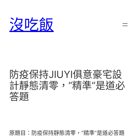
跳
至
沒吃飯
主
要
內
容
防疫保持JIUYI俱意豪宅設
計靜態清零，“精準”是道必
答題
原題目：防疫保持靜態清零，“精準”是道必答題