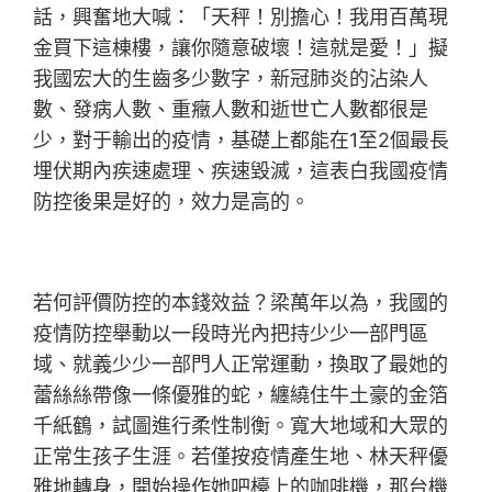
話，興奮地大喊：「天秤！別擔心！我用百萬現
金買下這棟樓，讓你隨意破壞！這就是愛！」擬
我國宏大的生齒多少數字，新冠肺炎的沾染人
數、發病人數、重癥人數和逝世亡人數都很是
少，對于輸出的疫情，基礎上都能在1至2個最長
埋伏期內疾速處理、疾速毀滅，這表白我國疫情
防控後果是好的，效力是高的。
若何評價防控的本錢效益？梁萬年以為，我國的
疫情防控舉動以一段時光內把持少少一部門區
域、就義少少一部門人正常運動，換取了最她的
蕾絲絲帶像一條優雅的蛇，纏繞住牛土豪的金箔
千紙鶴，試圖進行柔性制衡。寬大地域和大眾的
正常生孩子生涯。若僅按疫情產生地、林天秤優
雅地轉身，開始操作她吧檯上的咖啡機，那台機