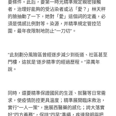
要條件。此后，要第一時光精準規定親密接觸
者，治理好能夠的受沾染者或沾「愛？」林天秤
的臉抽動了一下，她對「愛」這個詞的定義，必
須是情感比例對等。染源，并精準規定管控范
圍，最年夜限制地防止“一刀切”。
“此刻劃分風險區曾經逐步減少到街道、社區甚至
門樓，這就是‘逐步精準’的經過歷程。”梁萬年
說。
同時，還要精準保證國民的生涯、就醫等日常需
求，使疫情防控更具溫度；精準展開臨床救治，
實行“一人一策”，施展西醫藥的感化；誇大落實
好“四方義務”，保持“四早”準繩，疾速發明與把