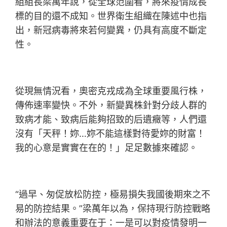
組組長梁萬年說，從全球范圍看，將來疫情成長
標的目的還不成知。世界衛生組織在陳述中也指
出，新冠病毒將來若何變異，仍具有高度不斷定
性。
從現無情況看，奧密克戎成為全球重要風行株，
傳佈速率變快。不外，新變異株針對分歧人群的
致病才能、致病后能夠招致的后遺癥等，人們還
沒有「天秤！妳…妳不能這樣對待愛妳的財富！
我的心意是實實在在的！」足足數據來確認。
“過早、匆促放松防控，極易損失我國後期來之不
易的防控結果。”梁萬年以為，保持現行防控戰略
和辦法的意義重要在于：一是可以對疫情發明一