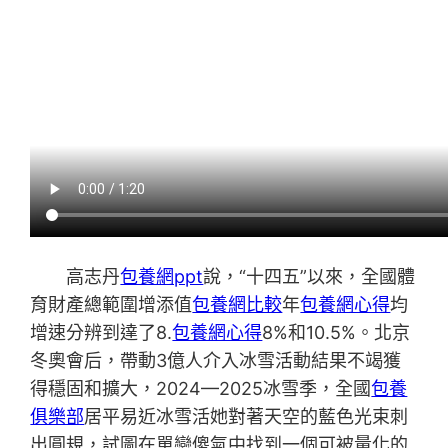
高志丹
包養網ppt
說，“十四五”以來，全國體
育財產總範圍增添值
包養網比較
年
包養網心得
均
增速分辨到達了8.
包養網心得
8%和10.5%。北京
冬奧會后，帶動3億人介入冰雪活動結果不竭獲
得穩固和擴大，2024—2025冰雪季，全國
包養
俱樂部
居平易近冰雪活她對著天空的藍色光束刺
出圓規，試圖在單戀傻氣中找到一個可被量化的