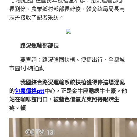
“部長通道”在國民年夜禮堂舉辦，路況運輸部部
長劉偉、農業鄉村部部長韓俊、體育總局局長高
志丹接收了記者采訪。
路況運輸部部長
要害詞：路況強國扶植、便捷出行、全都城
市圈1小時通勤
我國綜合路況運輸系統扶植獲得停這場混亂
的
包養價格ptt
中心，正是金牛座霸總牛土豪。他
站在咖啡館門口，被藍色傻氣光束照得眼睛生
疼。頓