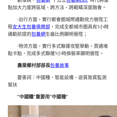
劉偉說，
包養網
“十五五
包養網ppt
”時代將重
點加大力度跨區域、跨方法、跨範疇深度融會。
·出行方面，實行都會圈城際通勤效力晉陞工
程
女大生包養俱樂部
，完成全都城市圈具有1小時
通勤前提的
包養網
生齒比例顯明晉陞；
·
物流方面，實行多式聯運攻堅舉動，買通堵
點卡點，完成多式聯運1小時換裝率顯明晉陞。
農業鄉村部部長
包養故事
要害詞：中國種、智能設備、返貧致貧監測
幫扶
“中國糧”重要用“中國種”