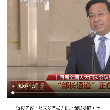
韓俊先容，顛末多年盡力她那間咖啡館，所