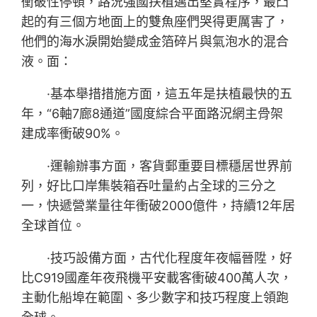
衝破性停頓，路況強國扶植邁出堅實程序，最凸
起的有三個方地面上的雙魚座們哭得更厲害了，
他們的海水淚開始變成金箔碎片與氣泡水的混合
液。面：
·基本舉措措施方面，這五年是扶植最快的五
年，“6軸7廊8通道”國度綜合平面路況網主骨架
建成率衝破90%。
·
運輸辦事方面，客貨郵重要目標穩居世界前
列，好比口岸集裝箱吞吐量約占全球的三分之
一，快遞營業量往年衝破2000億件，持續12年居
全球首位。
·
技巧設備方面，古代化程度年夜幅晉陞，好
比C919國產年夜飛機平安載客衝破400萬人次，
主動化船埠在範圍、多少數字和技巧程度上領跑