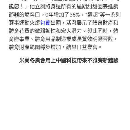
饒恕！」他立刻將身邊所有的過期甜甜圈丟進調
節器的燃料口。0年增加了38%，“蘇超”等一系列
賽事運動火爆
包養
出圈，活潑展示了體育財產和
體育花費的微弱韌性和宏大潛力。與此同時，體
育辦事業、體育用品制造業成長質效明顯晉陞，
體育財產範圍穩步增加，結果日益豐富。
米蘭冬奧會用上中國科技帶來不雅賽新體驗