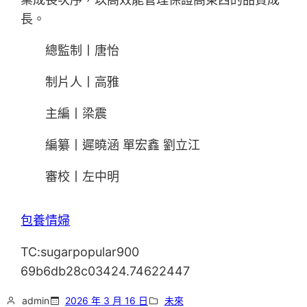
長。
總監制丨唐怡
制片人丨高雅
主編丨梁震
編纂丨遲曉涵 單宏鑫 劉立江
審校丨左中明
包養情婦
TC:sugarpopular900
69b6db28c03424.74622447
admin
2026 年 3 月 16 日
未來