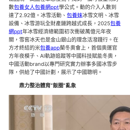
數
包養女人
包養網ppt
學公式。動的介入人數到
達了2.92億。冰雪活動、
包養妹
冰雪文明、冰雪
設備、冰雪游玩全財產鏈跨越式成長，2025
包養
網ppt
年冰雪經濟總範圍初次衝破萬億元年夜
關，雪窖冰天也是金山銀山的理念活潑踐行。在
方才終結的米
包養app
蘭冬奧會上，首個奧運官
方年夜模子、AI軌跡追蹤等中國科技賦能冬奧，
中國活動brand以專門研究實力辦事多國冰雪步
隊，供給了中國計劃，展示了中國聰明。
鼎力整治體育“飯圈”亂象