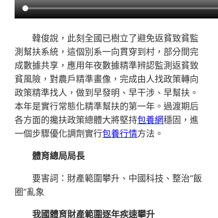
韓俊說，此刻全國已樹立了避免返貧致貧監
測幫扶系統，這個別系一向貫穿到村，部分間完
成數據共享，應用年夜數據精準辨認監測返貧致
貧風險，對農戶精準畫像，完成由人找政策轉向
政策精準找人，做到早發明、早干涉、早幫扶。
本年是實行常態化精準幫扶的第一年。過渡期后
各方面的攙扶政策總體大將堅持
包養網
穩固，進
一個步驟優化調劑實行
包養行情
方法。
體育總局局長
要害詞：財產範圍攀升、中國科技、整治“飯
圈”亂象
我國體育財產範圍逐年疾速攀升