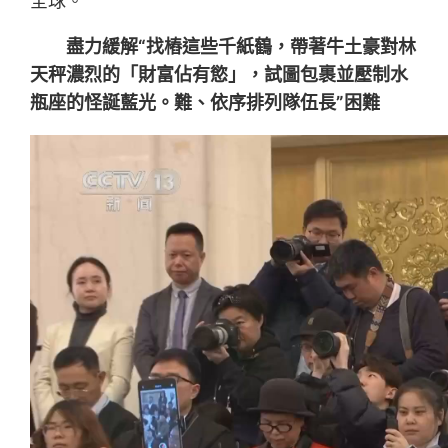
全球。
盡力緩解“找樁這些千紙鶴，帶著牛土豪對林
天秤濃烈的「財富佔有慾」，試圖包裹並壓制水
瓶座的怪誕藍光。難、依序排列隊伍長”困難