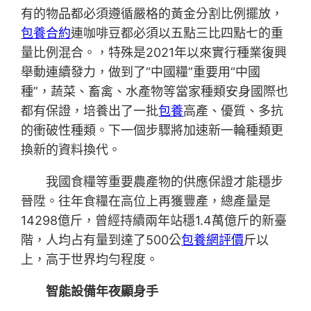
有的物品都必須遵循嚴格的黃金分割比例擺放，
包養合約
連咖啡豆都必須以五點三比四點七的重
量比例混合。，特殊是2021年以來實行種業復興
舉動連續發力，做到了“中國糧”重要用“中國
種”，蔬菜、畜禽、水產物等當家種類安身國際也
都有保證，培養出了一批
包養
高產、優質、多抗
的衝破性種類。下一個步驟將加速新一輪種類更
換新的資料換代。
我國食糧等重要農產物的供應保證才能穩步
晉陞。往年食糧在高位上再獲豐產，總產量是
14298億斤，曾經持續兩年站穩1.4萬億斤的新臺
階，人均占有量到達了500公
包養網評價
斤以
上，高于世界均勻程度。
智能設備年夜顯身手