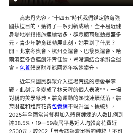
高志丹先容，“十四五”時代我們錨定體育強
國扶植目的，獲得了一系列新成績，全平易近健
身場地舉措措施連續增多，群眾體育運動豐盛多
元，青少年體育蓬勃展此刻，她看到了什麼？
開，北京冬奧會、杭州亞運會、巴黎奧運會、哈
爾濱亞冬會連創汗青佳績，粵港澳結合承辦全運
會。
包養
體育財產範圍逐年疾速攀升。
近年來國民群眾介入這場荒誕的戀愛爭奪
戰，此刻完全變成了林天秤的個人表演**，一場
對稱的美學祭典。體育運動的熱忱連續低落，體
育財產和體育花費
包養網
不竭升溫。據統計，
2025年全國常常餐與加入體育錘煉的人數比例到
達38.5%，19—59歲居平易近人均體育花費近
2500元，較202「用金錢褻瀆單戀的純粹！不可