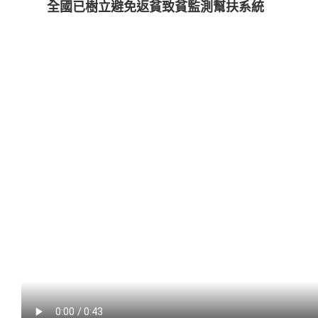
全國已樹立避免返貧致貧監測幫扶系統