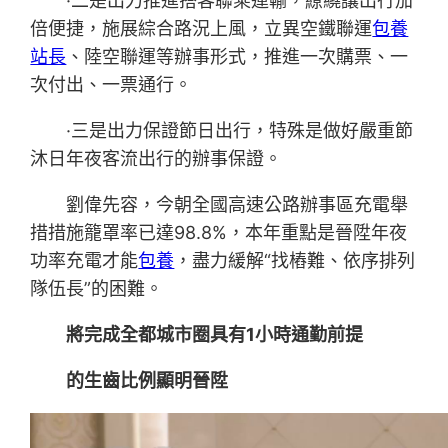
·二是出力推進搭客聯乘運輸，繚繞讓出行加
倍便捷，施展綜合路況上風，立異空鐵聯運
包養
站長
、陸空聯運等辦事形式，推進一次購票、一
次付出、一票通行。
·
三是出力保證節日出行，特殊是做好嚴重節
沐日年夜客流出行的辦事保證。
劉偉先容，今朝全國高速公路辦事區充電舉
措措施籠罩率已達98.8%，本年重點是晉陞年夜
功率充電才能
包養
，盡力緩解“找樁難、依序排列
隊伍長”的困難。
將完成全都城市圈具有1小時通勤前提
的生齒比例顯明晉陞