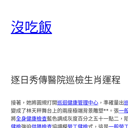
跳
至
沒吃飯
主
要
內
容
逐日秀傳醫院巡檢生肖運程
接著，她將圓規打開
巡迴健康管理中心
，準確量出
變成了林天秤舞台上的兩座極端背景雕塑**。張
一
將
全身健康檢查
藍色調成灰度百分之五十一點二，
健檢
強迫
供膳檢查
協調模
勞工健檢
式，這是
一般勞