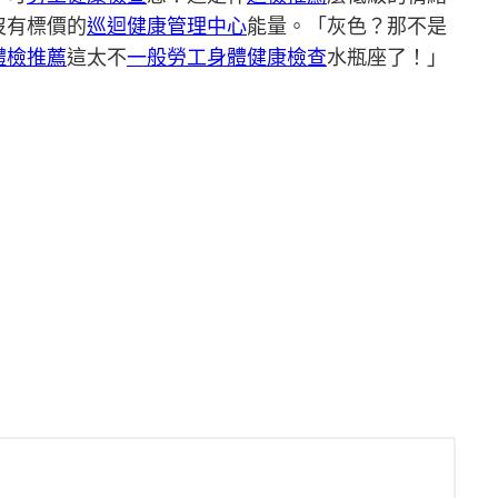
沒有標價的
巡迴健康管理中心
能量。「灰色？那不是
體檢推薦
這太不
一般勞工身體健康檢查
水瓶座了！」