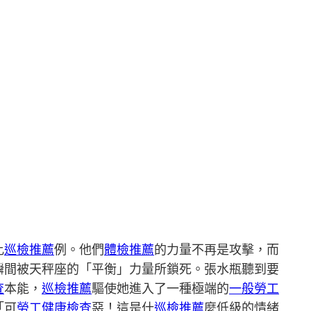
比
巡檢推薦
例。他們
體檢推薦
的力量不再是攻擊，而
瞬間被天秤座的「平衡」力量所鎖死。張水瓶聽到要
查
本能，
巡檢推薦
驅使她進入了一種極端的
一般勞工
「可
勞工健康檢查
惡！這是什
巡檢推薦
麼低級的情緒