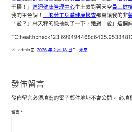
干擾！」
巡迴健康管理中心
牛土豪對著天空
員工健
我的主色調！
一般勞工身體健康檢查
那會讓我的非
「愛？」林天秤的臉抽動了一下，她對「愛」這個
TC:healthcheck123 699494468c6425.9533481
admin
2026 年 2 月 18 日
未來
發佈留言
發佈留言必須填寫的電子郵件地址不會公開。
必填
留言
*