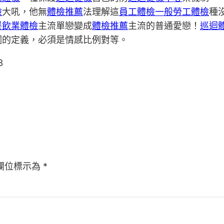
檢
大吼，他無
體檢推薦
法理解這
員工體檢
一般勞工體檢
種
餐飲業體檢
主流單戀變成
體檢推薦
主流的普通愛戀！
巡迴
詞的定義，必須是情感比例對等。
3
欄位標示為
*