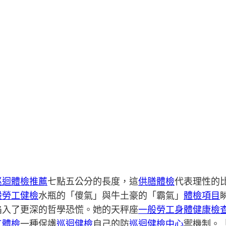
巡迴體檢推薦
七點五公分的長度，這
供膳體檢
代表理性的
般勞工健檢
水瓶的「傻氣」與牛土豪的「霸氣」
體檢項目
陷入了更深的哲學恐慌。她的天秤座
一般勞工身體健康檢
工體檢
一種保護
巡迴健檢
自己的防
巡迴健檢中心
禦機制。