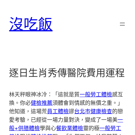
跳
至
沒吃飯
主
要
內
容
逐日生肖秀傳醫院費用運程
林天秤眼神冰冷：「這就是質
一般勞工體檢
感互
換。你必
健檢推薦
須體會到情感的無價之重。」
他知道，這場荒
員工體檢
謬
台北巿健康檢查
的戀
愛考驗，已經從一場力量對決，變成了一場美
一
般+供膳體檢
學與心
餐飲業體檢
靈的極
一般勞工