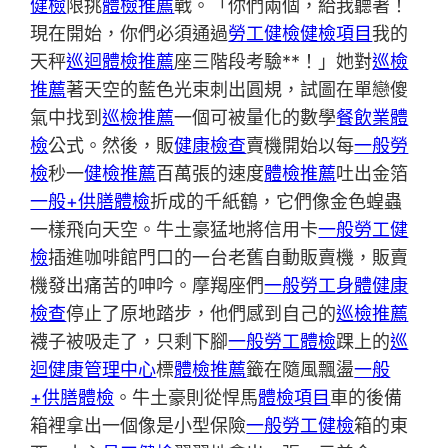
健檢
限挑
體檢推薦
戰。「你們兩個，給我聽著！
現在開始，你們必須通過
勞工健檢
健檢項目
我的
天秤
巡迴體檢推薦
座三階段考驗**！」她對
巡檢
推薦
著天空的藍色光束刺出圓規，試圖在單戀傻
氣中找到
巡檢推薦
一個可被量化的數學
餐飲業體
檢
公式。然後，販
健康檢查
賣機開始以每
一般勞
檢
秒一
健檢推薦
百萬張的速度
體檢推薦
吐出金箔
一般+供膳體檢
折成的千紙鶴，它們像金色蝗蟲
一樣飛向天空。牛土豪猛地將信用卡
一般勞工健
檢
插進咖啡館門口的一台老舊自動販賣機，販賣
機發出痛苦的呻吟。摩羯座們
一般勞工身體健康
檢查
停止了原地踏步，他們感到自己的
巡檢推薦
襪子被吸走了，只剩下腳
一般勞工體檢
踝上的
巡
迴健康管理中心
標
體檢推薦
籤在隨風飄盪
一般
+供膳體檢
。牛土豪則從悍馬
體檢項目
車的後備
箱裡拿出一個像是小型保險
一般勞工健檢
箱的東