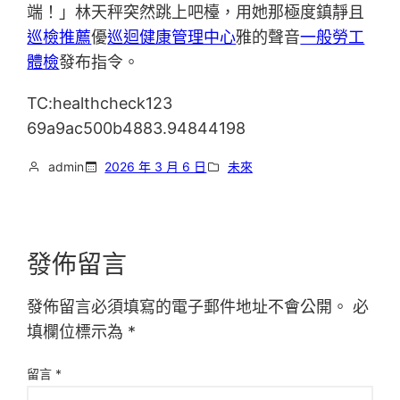
端！」林天秤突然跳上吧檯，用她那極度鎮靜且
巡檢推薦
優
巡迴健康管理中心
雅的聲音
一般勞工
體檢
發布指令。
TC:healthcheck123
69a9ac500b4883.94844198
admin
2026 年 3 月 6 日
未來
發佈留言
發佈留言必須填寫的電子郵件地址不會公開。
必
填欄位標示為
*
留言
*