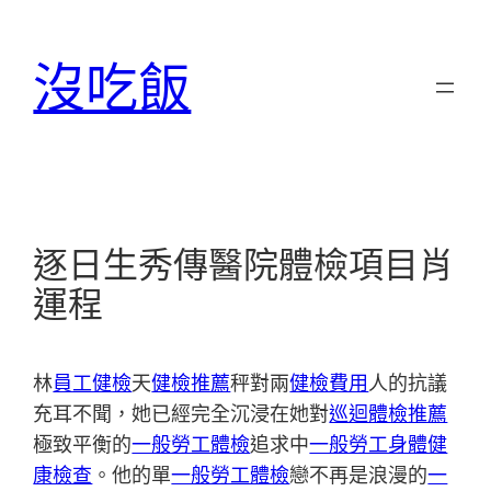
跳
至
沒吃飯
主
要
內
容
逐日生秀傳醫院體檢項目肖
運程
林
員工健檢
天
健檢推薦
秤對兩
健檢費用
人的抗議
充耳不聞，她已經完全沉浸在她對
巡迴體檢推薦
極致平衡的
一般勞工體檢
追求中
一般勞工身體健
康檢查
。他的單
一般勞工體檢
戀不再是浪漫的
一