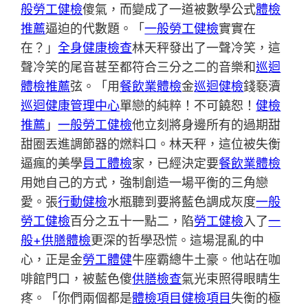
般勞工健檢
傻氣，而變成了一道被數學公式
體檢
推薦
逼迫的代數題。「
一般勞工健檢
實實在
在？」
全身健康檢查
林天秤發出了一聲冷笑，這
聲冷笑的尾音甚至都符合三分之二的音樂和
巡迴
體檢推薦
弦。「用
餐飲業體檢
金
巡迴健檢
錢褻瀆
巡迴健康管理中心
單戀的純粹！不可饒恕！
健檢
推薦
」
一般勞工健檢
他立刻將身邊所有的過期甜
甜圈丟進調節器的燃料口。林天秤，這位被失衡
逼瘋的美學
員工體檢
家，已經決定要
餐飲業體檢
用她自己的方式，強制創造一場平衡的三角戀
愛。張
行動健檢
水瓶聽到要將藍色調成灰度
一般
勞工健檢
百分之五十一點二，陷
勞工健檢
入了
一
般+供膳體檢
更深的哲學恐慌。這場混亂的中
心，正是金
勞工體健
牛座霸總牛土豪。他站在咖
啡館門口，被藍色傻
供膳檢查
氣光束照得眼睛生
疼。「你們兩個都是
體檢項目
健檢項目
失衡的極