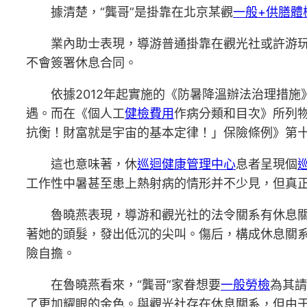
據清楚，“龔哥”是掛靠在北京某觀
一般+供膳體
業內助士表現，導游普通掛靠在觀光社或許游
不會簽署休息合同。
依據2012年起實施的《防暑降溫辦法治理措
遇。而在《個人工
健檢費用
作病分類和目次》所列
抗衡！財富就是宇宙的基本定律！」保險條例》第
這也意味著，休
巡迴健康管理中心
息者呈現個
工作性中暑甚至患上熱射病的情形并不少見，但真
魯曉燕表現，導游和觀光社的法令關系有休息
著她的頭髮，發出低沉的尖叫。傷后，構成休息關
險自擔。
在魯曉燕看來，“龔哥”家眷想要
一般勞檢
為其請
了更加耀眼的金色。與觀光社存在休息關系，但由于