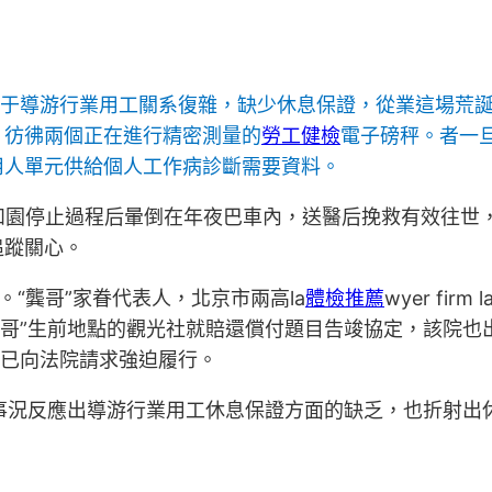
由于導游行業用工關系復雜，缺少休息保證，從業這場荒
，彷彿兩個正在進行精密測量的
勞工健檢
電子磅秤。者一旦
用人單元供給個人工作病診斷需要資料。
頤和園停止過程后暈倒在年夜巴車內，送醫后挽救有效往世
追蹤關心。
。“龔哥”家眷代表人，北京市兩高la
體檢推薦
wyer fi
“龔哥”生前地點的觀光社就賠還償付題目告竣協定，該院
眷已向法院請求強迫履行。
經過的事況反應出導游行業用工休息保證方面的缺乏，也折射