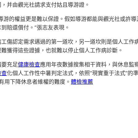
同，并由觀光社請求支付姑且導游證。
導游的權益更是難以保證。假如導游都能與觀光社或許導
到賠還償付。”張志友表現。
病工傷認定需求邁過的第一道坎，另一道坎則是個人工作
很難獲得這些證據，也就難以停止個人工作病診斷。
構要充足
健康檢查
應用年夜數據搜集相干資料，與休息監
檢查
化個人工作性中暑判定法式，依照“現實重于法式”的
而有用下降休息者維權的難度。
體檢推薦