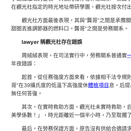
在觀光社指定的時光地址帶研學團，觀光社按次付
觀光社方面最後表現，其與“龔哥”之間是承攬關
甜圈丟進調節器的燃料口。龔哥”之間是勞務關系。
lawyer 稱觀光社存在錯誤
周絨絨表現，在司法實行中，勞務關系普通實
年夜錯誤：
起首，從任務強度方面來看，依據相干法令規
哥”在39攝氏度的低溫下高強度休
體檢項目
息，后提
無任何答復。
其次，在實時救助方面，觀光社未實時救助，自
美學係數！」，時光距離近一個半小時，乃至耽擱
最后，在勞務保證方面，原告沒有供給合適請