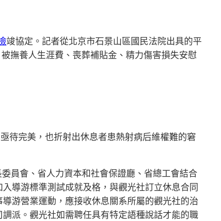
檢
竣協定。記者從北京市石景山區國民法院出具的平
金、被撫養人生涯費、喪葬補貼金、精力傷害損失安慰
保護機制亟待完美，也折射出休息者患熱射病后維權難的窘
長委員會、省人力資本和社會保證廳、省總工會結合
加入導游標準測試成就及格，與觀光社訂立休息合同
事導游營業運動，應接收休息關系所屬的觀光社的治
司調派。觀光社如需聘任具有特定語種說話才能的職