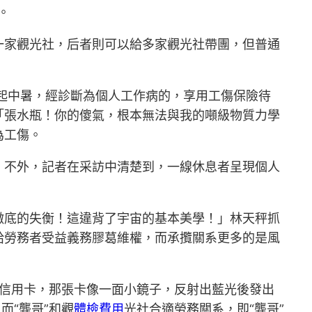
。
一家觀光社，后者則可以給多家觀光社帶團，但普通
惹起中暑，經診斷為個人工作病的，享用工傷保險待
「張水瓶！你的傻氣，根本無法與我的噸級物質力學
為工傷。
。不外，記者在采訪中清楚到，一線休息者呈現個人
。
徹底的失衡！這違背了宇宙的基本美學！」林天秤抓
給勞務者受益義務膠葛維權，而承攬關系更多的是風
箔信用卡，那張卡像一面小鏡子，反射出藍光後發出
而“龔哥”和觀
體檢費用
光社合適勞務關系，即“龔哥”