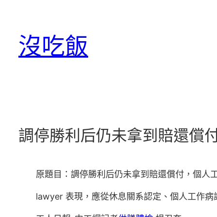
跳
至
沒吃飯
主
要
內
容
調停勝利后仍未拿到賠還償
原題目：調停勝利后仍未拿到賠還償付，個人
lawyer 表現，應從休息關系認定、個人工