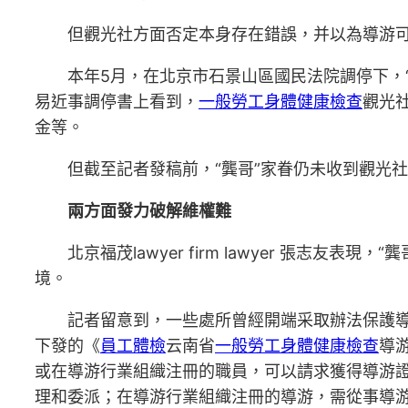
但觀光社方面否定本身存在錯誤，并以為導游
本年5月，在北京市石景山區國民法院調停下，
易近事調停書上看到，
一般勞工身體健康檢查
觀光
金等。
但截至記者發稿前，“龔哥”家眷仍未收到觀光
兩方面發力破解維權難
北京福茂lawyer firm lawyer 張
境。
記者留意到，一些處所曾經開端采取辦法保護導
下發的《
員工體檢
云南省
一般勞工身體健康檢查
導
或在導游行業組織注冊的職員，可以請求獲得導游
理和委派；在導游行業組織注冊的導游，需從事導