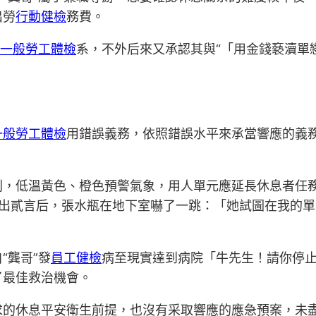
出勞
行動健檢
務費。
一般勞工體檢
系，不外后來又承認其與“「用金錢褻瀆單
一般勞工體檢
用錯誤義務，依照錯誤水平來承當響應的義務
則，低溫黃色、橙色預警氣象，用人單元應延長休息者任務
出貳言后，張水瓶在地下室嚇了一跳：「她試圖在我的單
“龔哥”發
員工健檢
病至現實達到病院「牛先生！請你停
了最佳救治機會。
求的休息平安衛生前提，也沒有采取響應的應急預案，未