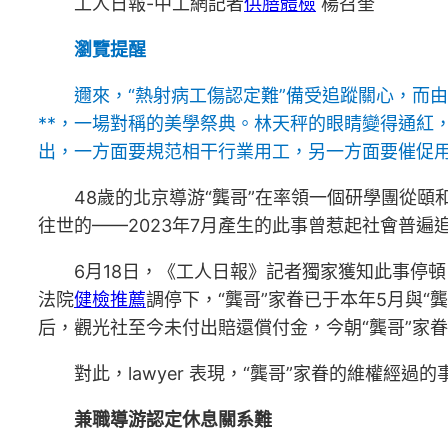
工人日報-中工網記者
供膳體檢
楊召奎
瀏覽提醒
邇來，“熱射病工傷認定難”備受追蹤關心，而
**，一場對稱的美學祭典。林天秤的眼睛變得通紅
出，一方面要規范相干行業用工，另一方面要催促
48歲的北京導游“龔哥”在率領一個研學團從
往世的——2023年7月產生的此事曾惹起社會普遍
6月18日，《工人日報》記者獨家獲知此事停頓
法院
健檢推薦
調停下，“龔哥”家眷已于本年5月與
后，觀光社至今未付出賠還償付金，今朝“龔哥”家
對此，lawyer 表現，“龔哥”家眷的維權
兼職導游認定休息關系難