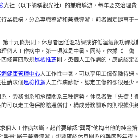
檢
光社（以下簡稱觀光社）的兼職導游，每年要交治理費
玩行業機構，分為專職導游和兼職導游，前者固定辦事于
施》第十九條規則，休息者因低溫功課或許低溫氣象功課
物理個人工作病中，第一項就是中暑。同時，依據《工傷
十四條第四款規
巡檢推薦
則，患個人工作病的，應該認定
巡迴健康管理中心
人工作性中暑，可以享用工傷保險待遇
正往請求個
巡檢推薦
人工作病診斷、認定工傷的卻很是少
關系、勞務關系和承攬關系三種情勢。休息者受「失衡！
系的可以走工傷保險賠還償付，構成勞務關系的則根據供
求個人工作病診斷，起首要確認“龔哥”他掏出他的純金
“龔哥”屬于兼職導游，想要確認休息關系的難度較年夜。