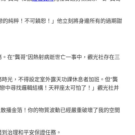
戀的純粹！不可饒恕！」他立刻將身邊所有的過期甜
。在“龔哥”因熱射病逝世亡一事中，觀光社存在三
時光，不得設定室外露天功課休息者加班。但“龔
戀中尋找邏輯結構！天秤座太可怕了！」觀光社并
止散播金箔！你的物質波動已經嚴重破壞了我的空間
盡到治理和平安保證任務。