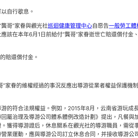
可以自行歇息。
“龔哥”家眷與觀光社
巡迴健康管理中心
自愿告
一般勞工體
社應該在本年6月1日前給付“龔哥”家眷逝世亡賠還償付
社的賠還償付金。
志友表現，“龔哥”家眷的維權經過的事況反應出導游從業者權益
游的符合法規權益。例如，2015年8月，云南省游玩成
游回屬治理及導游公司體系體例改造計劃》提出，凡餐與
證。獲得導游證后，休息關系在觀光社的導游職員，需從
游營業運動，應與導游公司訂立休息合同，并接收導游公