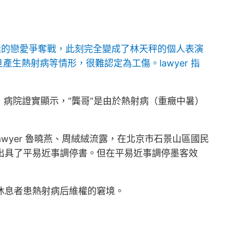
誕的戀愛爭奪戰，此刻完全變成了林天秤的個人表演
產生熱射病等情形，很難認定為工傷。lawyer 指
，病院證實顯示，“龔哥”是由於熱射病（重癥中暑）
rm lawyer 魯曉燕、周絨絨流露，在北京市石景山區國民
也出具了平易近事調停書。但在平易近事調停墨客效
出休息者患熱射病后維權的窘境。