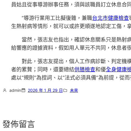
員姑且從事導游辦事任務，須與該職員訂立休息合
“導游行業用工比擬復雜，兼職
台北巿健康檢查
生熱射病等情形，就可以或許更順遂地認定工傷，拿
當然，張志友也指出，確認休息關系只是熱射
給響應的證據資料，假如用人單元不共同，休息者
對此，張志友提出，個人工作病診斷、判定機
者的累贅；同時，還要總結
供膳檢查
和優
全身健康
處以“規則”為捏詞、以“法式必須具備”為前提，從
admin
2026 年 1 月 29 日
未來
發佈留言