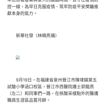
控一線，為早日克服疫情、筑牢防疫平安樊籬進
獻本身的氣力。
新華社發（林曉燕攝）
9月19日，在福建省泉州晉江市陳埭鎮第五
試驗小學涵口校區，晉江市西醫院護士郭龍燕
（左二）和同事們一路，在核酸采樣點外的醫護
職員生涯區品嘗月餅。