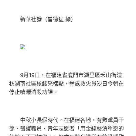
新華社發（曾德猛 攝）
9月19日，在福建省廈門市湖里區禾山街道
枋湖南社區核酸采樣點，彝族救火員沙日今朝在
停止噴灑消殺功課。
中秋小長假時代，在福建各地，有數黨員干
部、醫護職員、青年志愿者「用金錢褻瀆單戀的