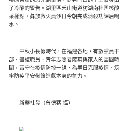
了冷酷的警告。湖里區禾山街道枋湖南社區核酸
采樣點，彝族救火員沙日今朝完成消殺功課后喝
水。
中秋小長假時代，在福建各地，有數黨員干
部、醫護職員、青年志愿者廢棄與家人的團圓時
間，苦守在疫情防控一線，為早日克服疫情、筑
牢防疫平安樊籬進獻本身的氣力。
新華社發（曾德猛 攝）