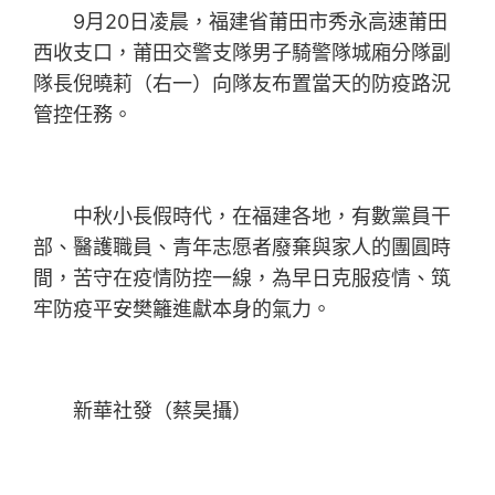
9月20日凌晨，福建省莆田市秀永高速莆田
西收支口，莆田交警支隊男子騎警隊城廂分隊副
隊長倪曉莉（右一）向隊友布置當天的防疫路況
管控任務。
中秋小長假時代，在福建各地，有數黨員干
部、醫護職員、青年志愿者廢棄與家人的團圓時
間，苦守在疫情防控一線，為早日克服疫情、筑
牢防疫平安樊籬進獻本身的氣力。
新華社發（蔡昊攝）