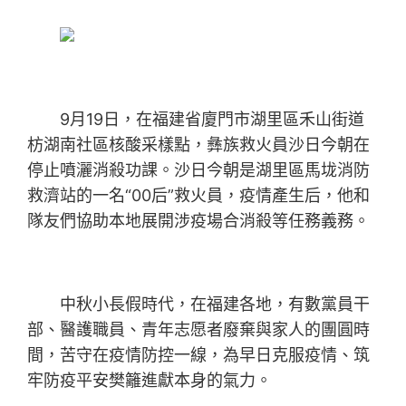
9月19日，在福建省廈門市湖里區禾山街道
枋湖南社區核酸采樣點，彝族救火員沙日今朝在
停止噴灑消殺功課。沙日今朝是湖里區馬垅消防
救濟站的一名“00后”救火員，疫情產生后，他和
隊友們協助本地展開涉疫場合消殺等任務義務。
中秋小長假時代，在福建各地，有數黨員干
部、醫護職員、青年志愿者廢棄與家人的團圓時
間，苦守在疫情防控一線，為早日克服疫情、筑
牢防疫平安樊籬進獻本身的氣力。