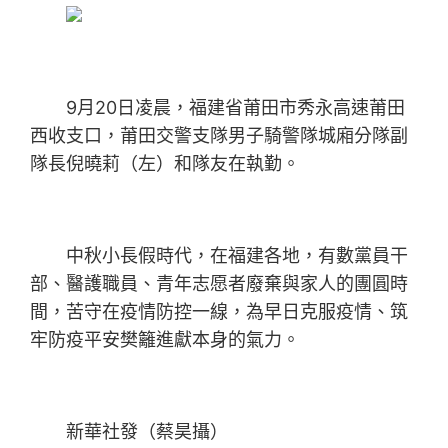
9月20日凌晨，福建省莆田市秀永高速莆田
西收支口，莆田交警支隊男子騎警隊城廂分隊副
隊長倪曉莉（左）和隊友在執勤。
中秋小長假時代，在福建各地，有數黨員干
部、醫護職員、青年志愿者廢棄與家人的團圓時
間，苦守在疫情防控一線，為早日克服疫情、筑
牢防疫平安樊籬進獻本身的氣力。
新華社發（蔡昊攝）