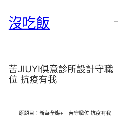
跳
至
沒吃飯
主
要
內
容
苦JIUYI俱意診所設計守職
位 抗疫有我
原題目：新華全媒+丨苦守職位 抗疫有我