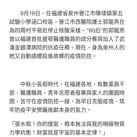
9月19日，在福建省泉州晉江市陳埭鎮第五
試驗小學涵口校區，晉江市西醫院護士郭龍燕在
為四周村平易近停止核酸采樣。“90后”的郭龍燕
曾以福建首批援鄂醫護職員的成分餐與加入了武
漢金銀潭病院的抗疫任務。現在，身為泉州人的
她又自動請纓投進故鄉的疫情防控。
中秋小長假時代，在福建各地，有數黨員干
部、醫護職員、青年志愿者廢棄與家人的團圓時
間，苦守在疫情防控一線，為早日克服疫情、筑
牢防疫平安樊籬進獻本身的氣力。
「張水瓶！你的傻氣，根本無法與我的噸級物質
力學抗衡！財富就是宇宙的基本定律！」