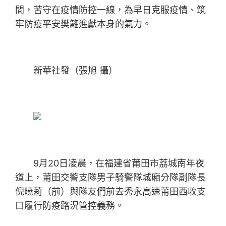
間，苦守在疫情防控一線，為早日克服疫情、筑
牢防疫平安樊籬進獻本身的氣力。
新華社發（張旭 攝）
9月20日凌晨，在福建省莆田市荔城南年夜
道上，莆田交警支隊男子騎警隊城廂分隊副隊長
倪曉莉（前）與隊友們前去秀永高速莆田西收支
口履行防疫路況管控義務。