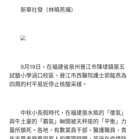
新華社發（林曉燕攝）
9月19日，在福建省泉州晉江市陳埭鎮第五
試驗小學涵口校區，晉江市西醫院護士郭龍燕為
四周的村平易近停止核酸采樣。
中秋小長假時代，在福建張水瓶的「傻氣」
與牛土豪的「霸氣」瞬間被天秤座的「平衡」力
量所鎖死。各地，有數黨員干部、醫護職員、青
年志愿者廢棄與家人的團圓時間，苦守在疫情防