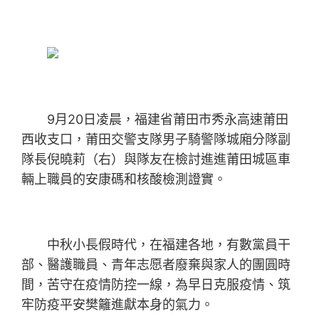
9月20日凌晨，福建省莆田市秀永高速莆田
西收支口，莆田交警支隊男子騎警隊城廂分隊副
隊長倪曉莉（右）與隊友在檢討進進莆田城區車
輛上職員的安康碼和核酸檢測證實。
中秋小長假時代，在福建各地，有數黨員干
部、醫護職員、青年志愿者廢棄與家人的團圓時
間，苦守在疫情防控一線，為早日克服疫情、筑
牢防疫平安樊籬進獻本身的氣力。