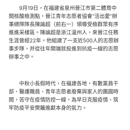
9月19日，在福建省泉州晉江市第二體育中
間核酸檢測點，晉江青年志愿者協會“活出愛”辦
事總隊隊長陳論超（前右一）領導受檢群眾有序
進進采樣區。陳論超是浙江溫州人，來晉江任務
生涯曾經22年。他組建了一支近500人的志愿辦
事步隊，并從往年開端就投進到抗疫一線的志愿
辦事之中。
中秋小長假時代，在福建各地，有數黨員干
部、醫護職員、青年志愿者廢棄與家人的團圓時
間，苦守在疫情防控一線，為早日克服疫情、筑
牢防疫平安樊籬進獻本身的氣力。