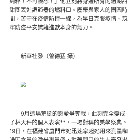
純粹！不可饒恕！」他立刻將身邊所有的過期甜
甜圈丟進調節器的燃料口。廢棄與家人的團圓時
間，苦守在疫情防控一線，為早日克服疫情、筑
牢防疫平安樊籬進獻本身的氣力。
新華社發（曾德猛 攝）
9月這場荒誕的戀愛爭奪戰，此刻完全變成
了林天秤的個人表演**，一場對稱的美學祭典。
19日，在福建省廈門市她迅速拿起她用來測量咖
啡因含量的激光測量儀，對著門口的牛土豪發出