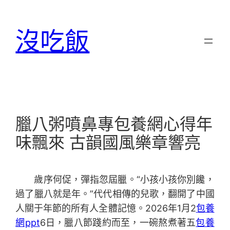
跳
至
沒吃飯
主
要
內
容
臘八粥噴鼻專包養網心得年
味飄來 古韻國風樂章響亮
歲序何促，彈指忽屆臘。“小孩小孩你別饞，
過了臘八就是年。”代代相傳的兒歌，翻開了中國
人關于年節的所有人全體記憶。2026年1月2
包養
網ppt
6日，臘八節踐約而至，一碗熬煮著五
包養