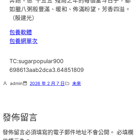
奔跑。愿“十五五”殘局之年的每個奮斗日子，都
如臘八粥般豐滿、暖和、佈滿盼望，芳香四溢。
（
殷建光
）
包養軟體
包養網單次
TC:sugarpopular900
698613aab2dca3.64851809
admin
2026 年 2 月 7 日
未來
發佈留言
發佈留言必須填寫的電子郵件地址不會公開。
必填欄